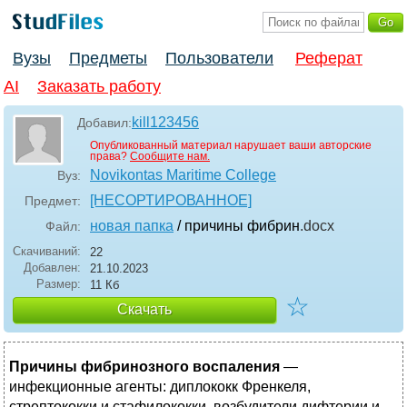
Вузы
Предметы
Пользователи
Реферат
AI
Заказать работу
kill123456
Добавил:
Опубликованный материал нарушает ваши авторские
права?
Сообщите нам.
Novikontas Maritime College
Вуз:
[НЕСОРТИРОВАННОЕ]
Предмет:
новая папка
/ причины фибрин
.docx
Файл:
Скачиваний:
22
Добавлен:
21.10.2023
Размер:
11 Кб
☆
Скачать
Причины фибринозного воспаления
—
инфекционные агенты: диплококк Френкеля,
стрептококки и стафилококки, возбудители дифтерии и