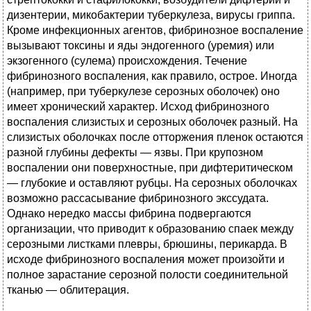
дизентерии, микобактерии туберкулеза, вирусы гриппа.
Кроме инфекционных агентов, фибринозное воспаление
вызывают токсины и яды эндогенного (уремия) или
экзогенного (сулема) происхождения. Течение
фибринозного воспаления, как правило, острое. Иногда
(например, при туберкулезе серозных оболочек) оно
имеет хронический характер. Исход фибринозного
воспаления слизистых и серозных оболочек разный. На
слизистых оболочках после отторжения пленок остаются
разной глубины дефекты — язвы. При крупозном
воспалении они поверхностные, при дифтеритическом
— глубокие и оставляют рубцы. На серозных оболочках
возможно рассасывание фибринозного экссудата.
Однако нередко массы фибрина подвергаются
организации, что приводит к образованию спаек между
серозными листками плевры, брюшины, перикарда. В
исходе фибринозного воспаления может произойти и
полное зарастание серозной полости соединительной
тканью — облитерация.