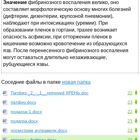
Значение
фибринозного воспаления велико, оно
составляет морфологическую основу многих болезней
(дифтерии, дизентерии, крупозной пневмонии),
наблюдают при интоксикациях (уремии). При
образовании пленок в гортани, трахее возникает
опасность асфиксии, при отторжении пленок в
кишечнике возможно кровотечение из образующихся
язв. После перенесенного фибринозного воспаления
могут оставаться длительно незаживающие,
рубцующиеся язвы.
Соседние файлы в папке
новая папка
Патфиз-_2_-_1__removed ХРЕНЬ.doc
22
патфиз.docx
23
подагра-1.docx
22
подагра.docx
23
посмотрим исправили.docx
22
причины фибрин.docx
22