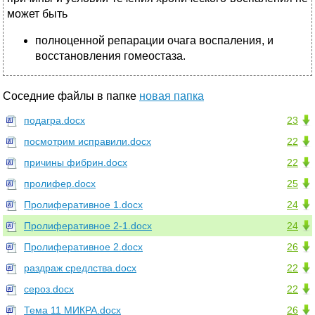
может быть
полноценной репарации очага воспаления, и
восстановления гомеостаза.
Соседние файлы в папке
новая папка
подагра.docx
23
посмотрим исправили.docx
22
причины фибрин.docx
22
пролифер.docx
25
Пролиферативное 1.docx
24
Пролиферативное 2-1.docx
24
Пролиферативное 2.docx
26
раздраж средлства.docx
22
сероз.docx
22
Тема 11 МИКРА.docx
26