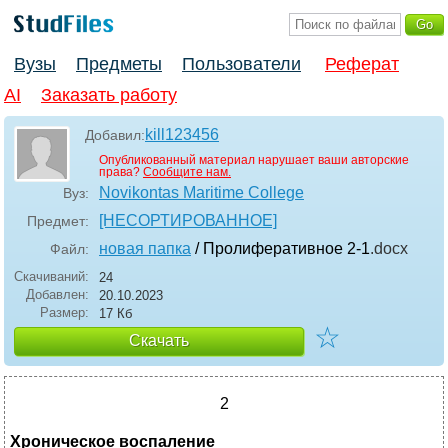
Вузы
Предметы
Пользователи
Реферат
AI
Заказать работу
kill123456
Добавил:
Опубликованный материал нарушает ваши авторские
права?
Сообщите нам.
Novikontas Maritime College
Вуз:
[НЕСОРТИРОВАННОЕ]
Предмет:
новая папка
/ Пролиферативное 2-1
.docx
Файл:
Скачиваний:
24
Добавлен:
20.10.2023
Размер:
17 Кб
☆
Скачать
2
Хроническое воспаление