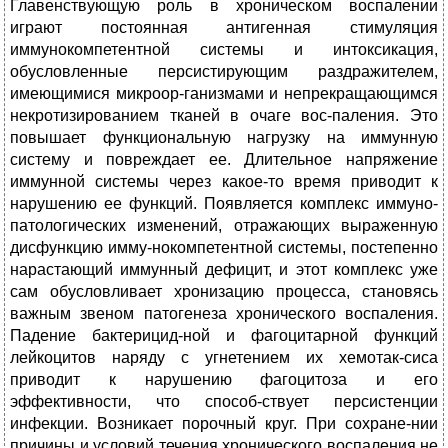
Главенствующую роль в хроническом воспалении
играют постоянная антигенная стимуляция
иммунокомпетентной системы и интоксикация,
обусловленные персистирующим раздражителем,
имеющимися микроор-ганизмами и непрекращающимся
некротизированием тканей в очаге вос-паления. Это
повышает функциональную нагрузку на иммунную
систему и повреждает ее. Длительное напряжение
иммунной системы через какое-то время приводит к
нарушению ее функций. Появляется комплекс иммуно-
патологических изменений, отражающих выраженную
дисфункцию имму-нокомпетентной системы, постепенно
нарастающий иммунный дефицит, и этот комплекс уже
сам обусловливает хронизацию процесса, становясь
важным звеном патогенеза хронического воспаления.
Падение бактерицид-ной и фагоцитарной функций
лейкоцитов наряду с угнетением их хемотак-сиса
приводит к нарушению фагоцитоза и его
эффективности, что способ-ствует персистенции
инфекции. Возникает порочный круг. При сохране-нии
причины и условий течения хронического воспаления не