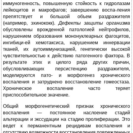
иммуногенность, повышенную стойкость к гидролазам
лейкоцитов и макрофагов; завершению воспа-ления
препятствует и большой объем раздражителя
(например, эхинококк).
Дефекты защиты организма
обусловлены врожденной патологией нейтрофилов,
нарушением образования мононуклеарных фагоцитов,
ингибици-ей хемотаксиса, нарушением иннервации
тканей, их аутоиммунизацией, генетически высокой
чувствительностью к действию патогенного фактора. В
результате этих и целого ряда других причин,
обусловливающих персистенцию раздражителя,
моделируются пато- и морфогенез хронического
воспаления и затруднено восстановление гомеостаза.
Хроническое воспаление часто теряет
приспособительное значение.
Общий морфогенетический признак хронического
воспаления — постоянное наслоение стадий
альтерации и экссудации на стадию пролиферации. Это
ведет к перманентным рецидивам воспаления и
отсутствию возможности восстановления поврежденных