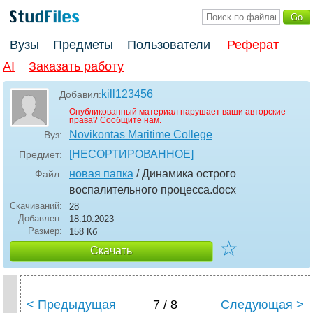
Вузы
Предметы
Пользователи
Реферат
AI
Заказать работу
kill123456
Добавил:
Опубликованный материал нарушает ваши авторские
права?
Сообщите нам.
Novikontas Maritime College
Вуз:
[НЕСОРТИРОВАННОЕ]
Предмет:
новая папка
/ Динамика острого
Файл:
воспалительного процесса
.docx
Скачиваний:
28
Добавлен:
18.10.2023
Размер:
158 Кб
☆
Скачать
< Предыдущая
7 / 8
Следующая >