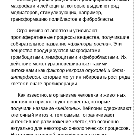
макрофаги и лейкоциты, которые выделяют ряд
медиаторов, стимулирующих, например,
трансформацию полибластов в фибробласты.
Ограничивают апоптоз и усиливают
пролиферативные процессы вещества, получившие
собирательное название
«факторы роста».
Эти
вещества продуцируются макрофагами,
тромбоцитами, лимфоцитами и фибробластами. Их
действие может уравновешиваться такими
цитокинами как
фактор некроза опухолей и бета-
интерферон,
которые могут ингибировать рост ряда
клеток в очаге пролиферации.
Как известно, в организме человека и животных
постоянно присутствуют вещества, которые
получили название
«кейлоны».
Кейлоны сдерживают
клеточный митоз и, тем самым, ограничивают
интенсивное размножение клеток, что особенно
актуально для некоторых онкологических процессов.
На стадии активной пролиферации в очаге