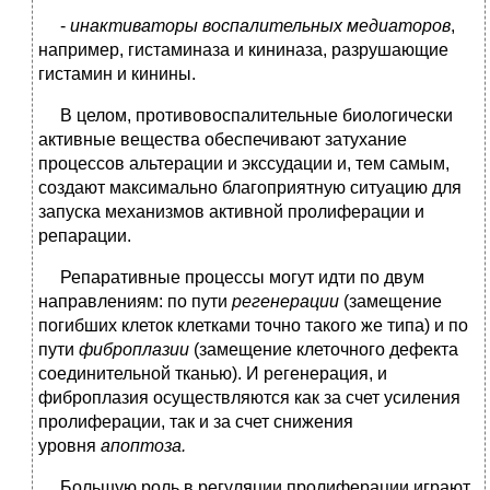
-
инактиваторы воспалительных медиаторов
,
например, гистаминаза и кининаза, разрушающие
гистамин и кинины.
В целом, противовоспалительные биологически
активные вещества обеспечивают затухание
процессов альтерации и экссудации и, тем самым,
создают максимально благоприятную ситуацию для
запуска механизмов активной пролиферации и
репарации.
Репаративные процессы могут идти по двум
направлениям: по пути
регенерации
(замещение
погибших клеток клетками точно такого же типа) и по
пути
фиброплазии
(замещение клеточного дефекта
соединительной тканью). И регенерация, и
фиброплазия осуществляются как за счет усиления
пролиферации, так и за счет снижения
уровня
апоптоза.
Большую роль в регуляции пролиферации играют