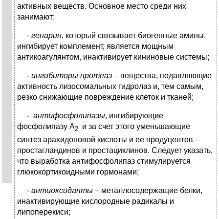
активных веществ. Основное место среди них
занимают:
-
гепарин
, который связывает биогенные амины,
ингибирует комплемент, является мощным
антикоагулянтом, инактивирует кининовые системы;
-
ингибиторы протеаз
– вещества, подавляющие
активность лизосомальных гидролаз и, тем самым,
резко снижающие повреждение клеток и тканей;
-
антифосфолипазы
, ингибирующие
фосфолипазу А
и за счет этого уменьшающие
2
синтез арахидоновой кислоты и ее продуцентов –
простагландинов и простациклинов. Следует указать,
что выработка антифосфолипаз стимулируется
глюкокортикоидными гормонами;
-
антиоксиданты
– металлосодержащие белки,
инактивирующие кислородные радикалы и
липоперекиси;