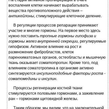
воспаления клетки начинают вырабатывать
вещества противоположного действия
–
антикейлоны
, стимулирующие клеточное деление.
В регуляции процессов репарации принимают
участие и многие гормоны. На первое место здесь
нужно поставить
тропные гормоны гипофиза и
гормоны желез внутренней секреции,
регулируемые
гипофизом. Активное влияние на рост и
размножение фибробластов, клеток
паренхиматозных органов, остеобласты и мышечную
ткань оказывает
соматотропин
. Кроме того, под
влиянием соматотропина в организме активно
синтезируются
инсулиноподобные факторы роста -
соматомедины и инсулин.
Процессы регенерации костной ткани
стимулируются половыми гормонами, а заживление
ран – гормонами щитовидной железы.
Таким образом, мы видим, что на заключительной