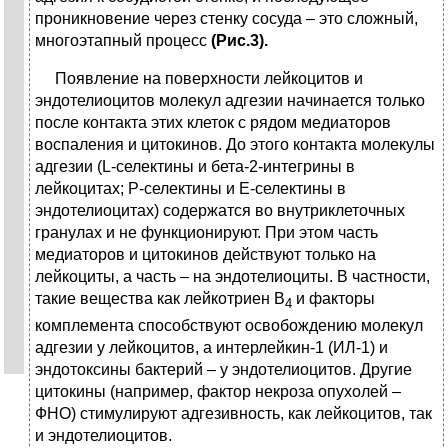
проникновение через стенку сосуда – это сложный,
многоэтапный процесс
(Рис.3).
Появление на поверхности лейкоцитов и
эндотелиоцитов молекул адгезии начинается только
после контакта этих клеток с рядом медиаторов
воспаления и цитокинов. До этого контакта молекулы
адгезии (L-селектины и бета-2-интегрины в
лейкоцитах; Р-селектины и Е-селектины в
эндотелиоцитах) содержатся во внутриклеточных
гранулах и не функционируют. При этом часть
медиаторов и цитокинов действуют только на
лейкоциты, а часть – на эндотелиоциты. В частности,
такие вещества как лейкотриен В
и факторы
4
комплемента способствуют освобождению молекул
адгезии у лейкоцитов, а интерлейкин-1 (ИЛ-1) и
эндотоксины бактерий – у эндотелиоцитов. Другие
цитокины (например, фактор некроза опухолей –
ФНО) стимулируют адгезивность, как лейкоцитов, так
и эндотелиоцитов.