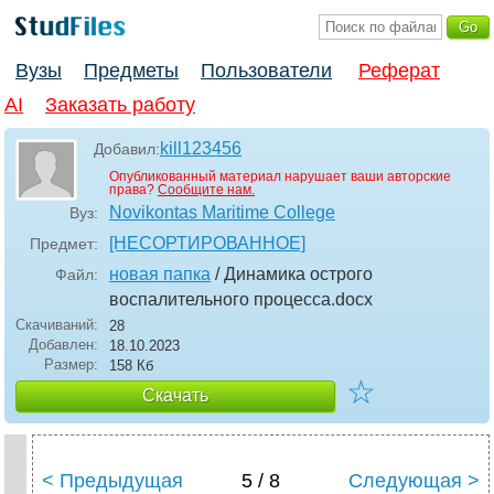
Вузы
Предметы
Пользователи
Реферат
AI
Заказать работу
kill123456
Добавил:
Опубликованный материал нарушает ваши авторские
права?
Сообщите нам.
Novikontas Maritime College
Вуз:
[НЕСОРТИРОВАННОЕ]
Предмет:
новая папка
/ Динамика острого
Файл:
воспалительного процесса
.docx
Скачиваний:
28
Добавлен:
18.10.2023
Размер:
158 Кб
☆
Скачать
< Предыдущая
5 / 8
Следующая >