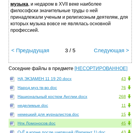
музыка
, и недаром в XVII веке наиболее
философски значительные труды о ней
принадлежали ученым и религиозным деятелям, для
которых музыка вовсе не являлась основной
профессией.
< Предыдущая
3 / 5
Следующая >
Соседние файлы в предмете
[НЕСОРТИРОВАННОЕ]
НА ЭКЗАМЕН 11 19 20.docx
43
Народ.муз.тв-во.doc
76
Национальный костюм Англии.docx
268
неделимые.doc
11
немецкий для журналистов.doc
15
Нпк Ломоносов.doc
45
О-Ё в корне после шипящей (Вариант 1).doc
43