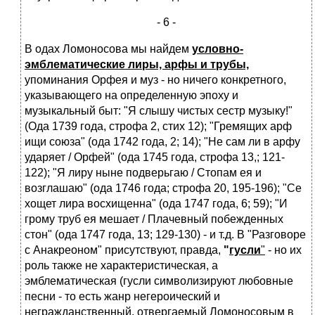
- 6 -
В одах Ломоносова мы найдем
условно-
эмблематические лиры, арфы и трубы,
упоминания Орфея и муз - но ничего конкретного,
указывающего на определенную эпоху и
музыкальный быт: "Я слышу чистых сестр музыку!"
(Ода 1739 года, строфа 2, стих 12); "Гремящих арф
ищи союза" (ода 1742 года, 2; 14); "Не сам ли в арфу
ударяет / Орфей" (ода 1745 года, строфа 13,; 121-
122); "Я лиру ныне подверьгаю / Стопам ея и
возглашаю" (ода 1746 года; строфа 20, 195-196); "Се
хощет лира восхищенна" (ода 1747 года, 6; 59); "И
грому труб ея мешает / Плачевный побежденных
стон" (ода 1747 года, 13; 129-130) - и т.д. В "Разговоре
с Анакреоном" присутствуют, правда,
"
гусли
"
- но их
роль также не характеристическая, а
эмблематическая (гусли символизируют любовные
песни - то есть жанр негероический и
негражданственный, отвергаемый Ломоносовым в