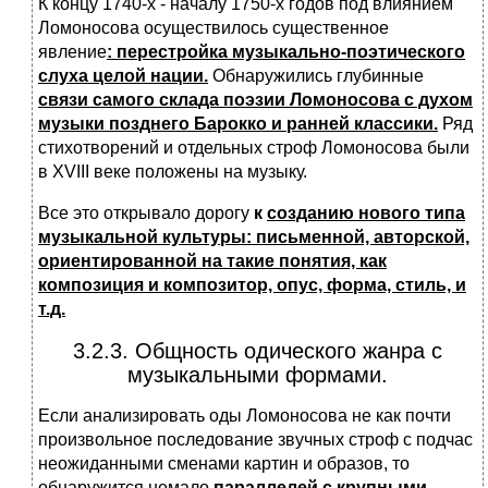
К концу 1740-х - началу 1750-х годов под влиянием
Ломоносова осуществилось существенное
явление
: перестройка музыкально-поэтического
слуха целой нации.
Обнаружились глубинные
связи самого склада поэзии Ломоносова с духом
музыки позднего Барокко и ранней классики.
Ряд
стихотворений и отдельных строф Ломоносова были
в XVIII веке положены на музыку.
Все это открывало дорогу
к
созданию нового типа
музыкальной культуры: письменной, авторской,
ориентированной на такие понятия, как
композиция и композитор, опус, форма, стиль, и
т.д.
3.2.3. Общность одического жанра с
музыкальными формами.
Если анализировать оды Ломоносова не как почти
произвольное последование звучных строф с подчас
неожиданными сменами картин и образов, то
обнаружится немало
параллелей с крупными