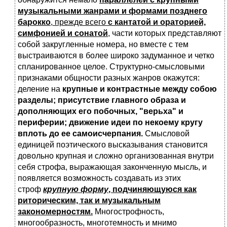
музыкальными жанрами и формами позднего
барокко
, прежде всего
с кантатой и ораторией,
симфонией и сонатой
, части которых представляют
собой закругленные номера, но вместе с тем
выстраиваются в более широко задуманное и четко
спланированное целое. Структурно-смысловыми
признаками общности разных жанров окажутся:
деление на
крупные и контрастные между собою
разделы;
присутствие главного образа и
дополняющих его побочных, "верьха" и
периферии; движение идеи по некоему кругу
вплоть до ее самоисчерпания.
Смысловой
единицей поэтического высказывания становится
довольно крупная и сложно организованная внутри
себя строфа, выражающая законченную мысль, и
появляется возможность создавать из этих
строф
крупную форму
, подчиняющуюся как
риторическим, так и музыкальным
закономерностям.
Многострофность,
многообразность, многотемность и мнимо