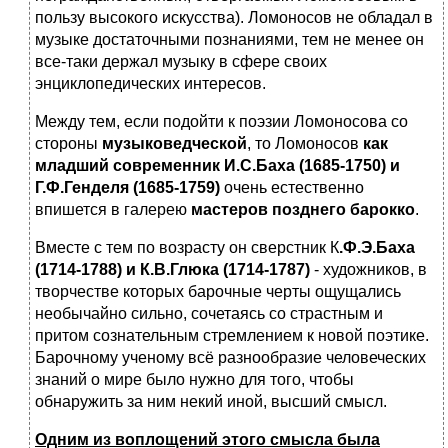
пользу высокого искусства). Ломоносов не обладал в
музыке достаточными познаниями, тем не менее он
все-таки держал музыку в сфере своих
энциклопедических интересов.
Между тем, если подойти к поэзии Ломоносова со
стороны
музыковедческой
, то Ломоносов
как
младший современник И.С.Баха (1685-1750) и
Г.Ф.Генделя (1685-1759)
очень естественно
впишется в галерею
мастеров позднего барокко
.
Вместе с тем по возрасту он сверстник К
.Ф.Э.Баха
(1714-1788) и К.В.Глюка (1714-1787)
- художников, в
творчестве которых барочные черты ощущались
необычайно сильно, сочетаясь со страстным и
притом сознательным стремлением к новой поэтике.
Барочному ученому всё разнообразие человеческих
знаний о мире было нужно для того, чтобы
обнаружить за ним некий иной, высший смысл.
Одним из воплощений этого смысла была