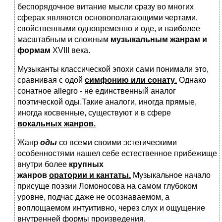
беспорядочное витание мысли сразу во многих
сферах являются основополагающими чертами,
свойственными одновременно и оде, и наиболее
масштабным и сложным
музыкальным жанрам и
формам
XVIII века.
Музыканты классической эпохи сами понимали это,
сравнивая с одой
симфонию или сонату
.
Однако
сонатное allegro - не единственный аналог
поэтической оды.Такие аналоги, иногда прямые,
иногда косвенные, существуют и в сфере
вокальных жанров.
Жанр
оды
со всеми своими эстетическими
особенностями нашел себе естественное прибежище
внутри более
крупных
жанров
оратории
и
кантаты
.
Музыкальное начало
присуще поэзии Ломоносова на самом глубоком
уровне, подчас даже не осознаваемом, а
воплощаемом интуитивно, через слух и ощущение
внутренней формы произведения.