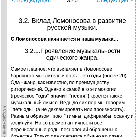
< Предыдущая
3 / 5
Следующая >
3.2. Вклад Ломоносова в развитие
русской музыки.
С Ломоносова начинается и наша музыка…
3.2.1.Проявление музыкальности
одического жанра.
Самое главное, что выявляет в Ломоносове
барочного мыслителя и поэта - его
оды
(более 20).
Ода - жанр, как известно, по преимуществу
риторический. Однако в самой его этимологии
(греческое
"одэ" значит "песня")
кроется также
музыкальный смысл. Ведь до сих пор мы говорим
►Содержание►
"петь оды" (а не декламировать или произносить).
Равным образом "поют" гимны, дифирамбы, осанну и
аллилуйя. Но со времен античности все
перечисленные роды песнопений обращены к
божеству. Только ода слагается обычно во славу