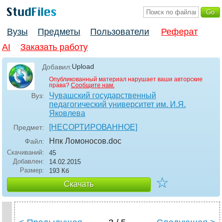
Вузы
Предметы
Пользователи
Реферат
AI
Заказать работу
Upload
Добавил:
Опубликованный материал нарушает ваши авторские
права?
Сообщите нам.
Чувашский государственный
Вуз:
педагогический университет им. И.Я.
Яковлева
[НЕСОРТИРОВАННОЕ]
Предмет:
Нпк Ломоносов
.doc
Файл:
Скачиваний:
45
Добавлен:
14.02.2015
Размер:
193 Кб
☆
Скачать