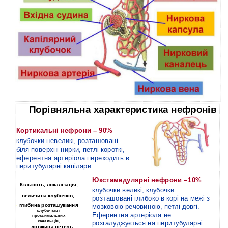
Порівняльна характеристика нефронів
Кортикальні нефрони – 90%
клубочки невеликі, розташовані
біля поверхні нирки, петлі короткі,
еферентна артеріола переходить в
перитубулярні капіляри
Юкстамедулярні нефрони –10%
-
Кількість, локалізація,
клубочки великі, клубочки
-
величина клубочків,
розташовані глибоко в корі на межі з
-
глибина розташування
мозковою речовиною, петлі довгі.
клубочків і
Еферентна артеріола не
проксимальних
канальців,
розгалуджується на перитубулярні
-
довжина петель