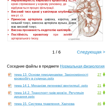
•
Нерівномірність ниркового кровотоку.
92,5%
крові спрямоване у коркову речовину, де
відбувається процес фільтрації.
•
Високий тиск крові у капілярах клубочка
70
мм рт. ст.
•
Приносна артеріола
широка, коротка, має
низький тонус, виносна артеріола вузька, довга,
має високий тонус.
•
Висока проникність ендотелію капілярів.
•
Постійність кровотоку
при змінах
артеріального тиску.
1 / 6
Следующая >
Соседние файлы в предмете
Нормальная физиология
тема 13. Основи гемодинаміки. Закономірності
27
кровообігу в судинах.pptx
тема 14.1. Механізм легеневої вентиляції..pptx
21
тема 14.2. Транспорт газів кров’ю. Регуляція
22
дихання.pptx
тема 15. Система травлення. Харчова
46