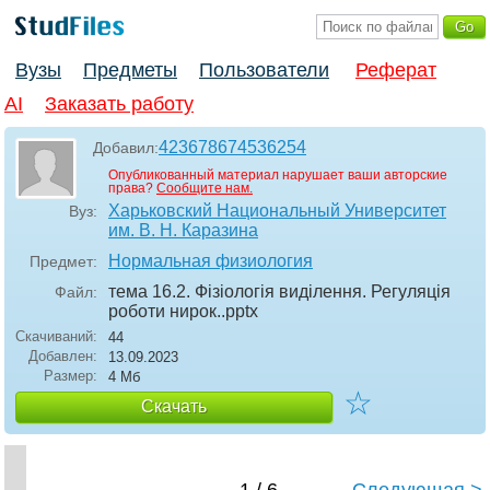
Вузы
Предметы
Пользователи
Реферат
AI
Заказать работу
423678674536254
Добавил:
Опубликованный материал нарушает ваши авторские
права?
Сообщите нам.
Харьковский Национальный Университет
Вуз:
им. В. Н. Каразина
Нормальная физиология
Предмет:
тема 16.2. Фізіологія виділення. Регуляція
Файл:
роботи нирок.
.pptx
Скачиваний:
44
Добавлен:
13.09.2023
Размер:
4 Мб
☆
Скачать