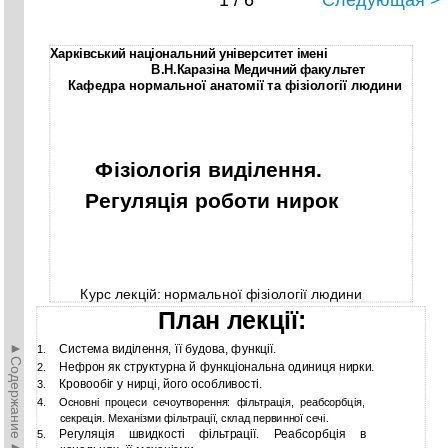
1 / 6
Следующая >
Харківський національний університет імені
В.Н.Каразіна Медичний факультет
Кафедра нормальної анатомії та фізіології людини
Фізіологія виділення.
Регуляція роботи нирок
Курс лекцій: нормальної фізіології людини
План лекції:
►Содержание►
Система виділення, її будова, функції.
1.
Нефрон як структурна й функціональна одиниця нирки.
2.
Кровообіг у нирці, його особливості.
3.
4.
Основні процеси сечоутворення: фільтрація, реабсорбція,
секреція. Механізми фільтрації, склад первинної сечі.
Регуляція швидкості фільтрації. Реабсорбція в
5.