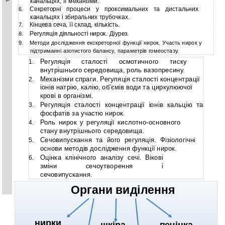
канальцях, її механізми.
Секреторні процеси у проксимальних та дистальних
6.
канальцях і збиральних трубочках.
Кінцева сеча, її склад, кількість.
7.
Регуляція діяльності нирок. Діурез.
8.
9.
Методи дослідження екскреторної функції нирок. Участь нирок у
підтриманні азотистого балансу, параметрів гомеостазу.
Регуляція сталості осмотичного тиску
1.
внутрішнього середовища, роль вазопресину.
Механізми спраги. Регуляція сталості концентрації
2.
іонів натрію, калію, об'ємів води та циркулюючої
крові в організмі.
Регуляція сталості концентрації іонів кальцію та
3.
фосфатів за участю нирок.
Роль нирок у регуляції
кислотно-основного
4.
стану внутрішнього середовища.
Сечовипускання та його регуляція. Фізіологічні
5.
основи методів дослідження функції нирок.
Оцінка клінічного аналізу сечі. Вікові
6.
зміни сечоутворення і
сечовипускання.
Органи виділення
нирки