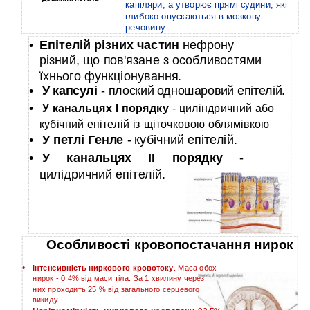
капіляри, а утворює прямі судини, які
глибоко опускаються в мозкову
речовину
•
Епітелій різних частин
нефрону
різний, що пов'язане з особливостями
їхнього функціонування.
•
У капсулі
- плоский одношаровий епітелій.
•
У канальцях I порядку
- циліндричний або
кубічний епітелій із щіточковою облямівкою
•
У петлі Генле
- кубічний епітелій.
•
У канальцях II порядку
-
цилідричний епітелій.
Особливості кровопостачання нирок
•
Інтенсивність ниркового кровотоку
. Маса обох
нирок - 0,4% від маси тіла. За 1 хвилину через
них проходить 25 % від загального серцевого
викиду.