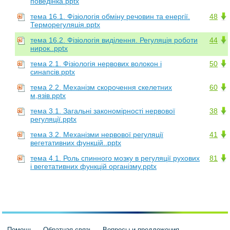
поведінка.pptx
тема 16.1. Фізіологія обміну речовин та енергії.
48
Терморегуляція.pptx
тема 16.2. Фізіологія виділення. Регуляція роботи
44
нирок..pptx
тема 2.1. Фізіологія нервових волокон і
50
синапсів.pptx
тема 2.2. Механізм скорочення скелетних
60
м,язів.pptx
тема 3.1. Загальні закономірності нервової
38
регуляції.pptx
тема 3.2. Механізми нервової регуляції
41
вегетативних функцій..pptx
тема 4.1. Роль спинного мозку в регуляції рухових
81
і вегетативних функцій організму.pptx
Помощь
Обратная связь
Вопросы и предложения