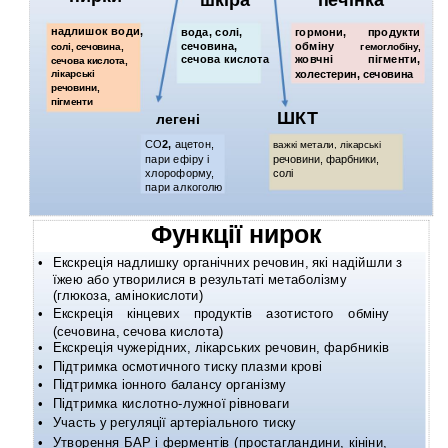
шкіра
печінка
надлишок води,
вода, солі,
гормони,
продукти
сечовина,
обміну
солі, сечовина,
гемоглобіну,
сечова кислота
жовчні
пігменти,
сечова кислота,
холестерин, сечовина
лікарські
речовини,
пігменти
ШКТ
легені
СО
2,
ацетон,
важкі метали, лікарські
пари ефіру і
речовини, фарбники,
хлороформу,
солі
пари алкоголю
Функції нирок
•
Екскреція надлишку органічних речовин, які надійшли з
їжею або утворилися в результаті метаболізму
(глюкоза, амінокислоти)
•
Екскреція кінцевих продуктів азотистого обміну
(сечовина, сечова кислота)
•
Екскреція чужерідних, лікарських речовин, фарбників
•
Підтримка осмотичного тиску плазми крові
•
Підтримка іонного балансу організму
•
Підтримка
кислотно-лужної рівноваги
•
Участь у регуляції артеріального тиску
•
Утворення БАР і ферментів (простагландини, кініни,