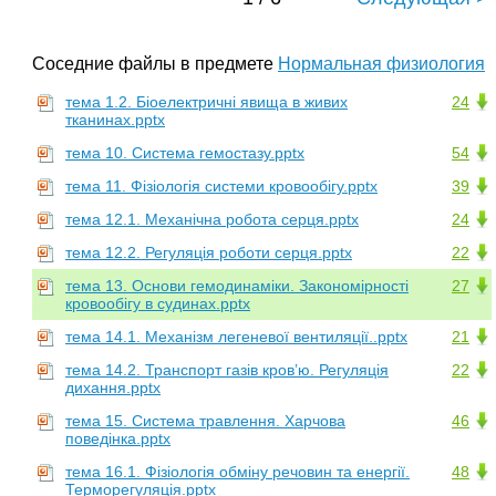
Соседние файлы в предмете
Нормальная физиология
тема 1.2. Біоелектричні явища в живих
24
тканинах.pptx
тема 10. Система гемостазу.pptx
54
тема 11. Фізіологія системи кровообігу.pptx
39
тема 12.1. Механічна робота серця.pptx
24
тема 12.2. Регуляція роботи серця.pptx
22
тема 13. Основи гемодинаміки. Закономірності
27
кровообігу в судинах.pptx
тема 14.1. Механізм легеневої вентиляції..pptx
21
тема 14.2. Транспорт газів кров’ю. Регуляція
22
дихання.pptx
тема 15. Система травлення. Харчова
46
поведінка.pptx
тема 16.1. Фізіологія обміну речовин та енергії.
48
Терморегуляція.pptx