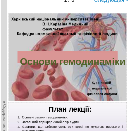
1 / 6
Следующая >
Харківський національний університет імені
В.Н.Каразіна Медичний
факультет
Кафедра нормальної анатомії та фізіології людини
Основи гемодинаміки
Курс лекцій:
нормальної
фізіології людини
►Содержание►
План лекції:
Основні закони гемодинаміки.
1.
Загальний периферичний опір судин.
2.
Фактори, що забезпечують рух крові по судинах високого і
3.
низького тиску.