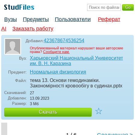
Вузы
Предметы
Пользователи
Реферат
AI
Заказать работу
423678674536254
Добавил:
Опубликованный материал нарушает ваши авторские
права?
Сообщите нам.
Харьковский Национальный Университет
Вуз:
им. В. Н. Каразина
Нормальная физиология
Предмет:
тема 13. Основи гемодинаміки.
Файл:
Закономірності кровообігу в судинах
.pptx
Скачиваний:
27
Добавлен:
13.09.2023
Размер:
3 Мб
☆
Скачать