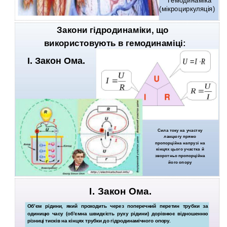
Гемодинаміка
(мікроциркуляція)
Закони гідродинаміки, що
використовують в гемодинаміці:
І. Закон Ома.
Сила току на участку
ланцюгу прямо
пропорційна напрузі на
кінцях цього участка й
зворотньо пропорційна
його опору
І. Закон Ома.
Об’єм рідини, який проходить через поперечний перетин трубки за
одиницю часу (об’ємна швидкість руху рідини) дорівнює відношенню
різниці тисків на кінцях трубки до гідродинамічного опору.