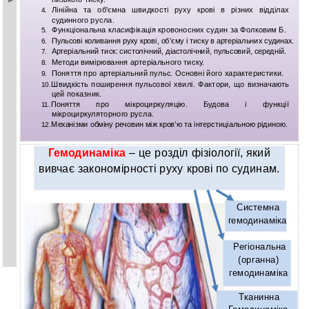
Лінійна та об'ємна швидкості руху крові в різних відділах
4.
судинного русла.
Функціональна класифікація кровоносних судин за Фолковим Б.
5.
Пульсові коливання руху крові, об’єму і тиску в артеріальних судинах.
6.
Артеріальний тиск: систолічний, діастолічний, пульсовий, середній.
7.
Методи вимірювання артеріального тиску.
8.
Поняття про артеріальний пульс. Основні його характеристики.
9.
Швидкість поширення пульсової хвилі. Фактори, що визначають
10.
цей показник.
Поняття про мікроциркуляцію. Будова і функції
11.
мікроциркуляторного русла.
Механізми обміну речовин між кров’ю та інтерстиціальною рідиною.
12.
Гемодинаміка
– це розділ фізіології, який
вивчає закономірності руху крові по судинам.
Системна
гемодинаміка
Регіональна
(органна)
гемодинаміка
Тканинна