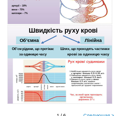
артерії – 18%
вени – 75%
капіляри – 7%
Швидкість руху крові
Об’ємна
Лінійна
Об’єм рідини, що протікає
Шлях, що проходять частинки
крові за одиницю часу
за одиницю часу
1 / 6
Следующая >