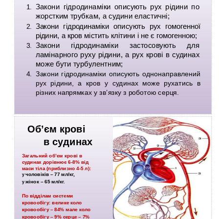
Закони гідродинаміки описують рух рідини по
1.
жорстким трубкам, а судини еластичні;
Закони гідродинаміки описують рух гомогенної
2.
рідини, а кров містить клітини і не є гомогенною;
Закони гідродинаміки застосовують для
3.
ламінарного руху рідини, а рух крові в судинах
може бути турбулентним;
Закони гідродинаміки описують однонаправлений
4.
рух рідини, а кров у судинах може рухатись в
різних напрямках у зв’язку з роботою серця.
Об’єм крові
в судинах
Загальний об’єм крові в
судинах
дорівнює
6-8%
від
маси тіла (приблизно
4-5
л):
чоловіків – 77 мл/кг,
у
жінок – 65 мл/кг.
у
По відділам системи
кровообігу:
велике коло
кровообігу – 84% мале коло
кровообігу – 9% серце – 7%