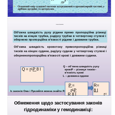
ІІ. Закон Пуазейля.
Об’ємна швидкість руху рідини прямо пропорційна різниці
тисків на кінцях трубки, радіусу трубки в четвертому ступені і
обернено пропорційна в’язкості рідини і довжини трубки.
Об’ємна швидкість кровотоку прямопропорційна різниці
тисків на кінцях судини, радіусу судини у четвертому ступені і
оберненопропорційна в’язкості крові і довжини судини.
Q – об’ємна швидкість руху
Q =
r
P
8 l
4
кровіР – різниця тисків–
в’язкість крові
L – довжина судини
P
=
R=
r
P
8 l
4
Із законів Ома і Пуазейля можна знайти R:
r
R 8 l
4
Обмеження щодо застосування законів
гідродинаміки у гемодинаміці: