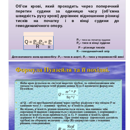
Об’єм крові, який проходить через поперечний
перетин судини за одиницю часу (об’ємна
швидкість руху крові) дорівнює відношенню різниці
тисків на початку і в кінці судини до
гемодинамічного опору.
Р
– тиск на початку судини
Q =
Р
-Р
=
P
1
Р
– тиск в кінці судини
1
2
2
R
R
Р – різниця тисків
R – гемодинамічний опір
Для великого кола кровообігу: Р
– тиск в аорті; Р
– тиск у порожнистій вені
1
2