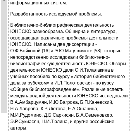
информационных систем.
Разработанность исследуемой проблемы.
Библиотечно-библиографическая деятельность
ЮНЕСКО разнообразна. Обширна и литература,
освещающая различные проблемы деятельности
ЮНЕСКО. Написаны две диссертации -
О.Ф.Бойковой [16] и Э.Ю.Мацявичюте [58], которые
непосредственно исследовали библио-течно-
библиографическую деятельность ЮНЕСКО. Обзоры
деятельности ЮНЕСКО дали О.И.Талалакина в
учебных пособиях по курсу «История библиотечного
дела за рубежом» и И.Л.Полотовская - по курсу
«Общее библиографоведение». Различные аспекты
международной деятельности ЮНЕСКО исследовали
В.А.Амбарцумян, И.Ю.Багрова, Б.П.Каневский,
Н.А.Лаврова, К.В.Лютова, Е.А.Ошанина,
М.И.Рудомино, Д.Б.Саркисян, Б.А.Семеновкер,
Э.Р.Сукиасян, Н.И.Тюлина, и другие российские
авторы.