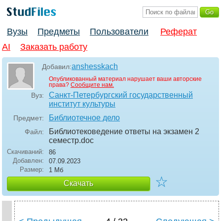
Вузы
Предметы
Пользователи
Реферат
AI
Заказать работу
anshesskach
Добавил:
Опубликованный материал нарушает ваши авторские
права?
Сообщите нам.
Санкт-Петербургский государственный
Вуз:
институт культуры
Библиотечное дело
Предмет:
Библиотековедение ответы на экзамен 2
Файл:
семестр
.doc
Скачиваний:
86
Добавлен:
07.09.2023
Размер:
1 Мб
☆
Скачать