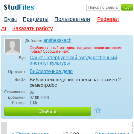
Вузы
Предметы
Пользователи
Реферат
AI
Заказать работу
anshesskach
Добавил:
Опубликованный материал нарушает ваши авторские
права?
Сообщите нам.
Санкт-Петербургский государственный
Вуз:
институт культуры
Библиотечное дело
Предмет:
Библиотековедение ответы на экзамен 2
Файл:
семестр
.doc
Скачиваний:
86
Добавлен:
07.09.2023
Размер:
1 Мб
☆
Скачать