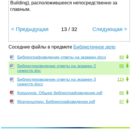
Building), расположившееся непосредственно за
главным.
< Предыдущая
13 / 32
Следующая >
Соседние файлы в предмете
Библиотечное дело
Библиографоведение ответы на экзамен.docx
80
Библиотековедение ответы на экзамен 2
86
семестр.doc
Библиотековедение ответы на экзамен 3
119
семестр.docx
Коршунов. Общее библиографоведение.pdf
86
Моргенштерн. Библиографоведение.pdf
97