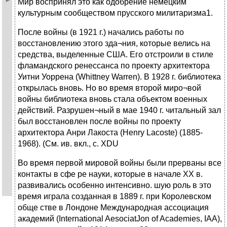
Мир воспринял это как одобрение немецким
культурным сообществом прусского милитаризма1.
После войны (в 1921 г.) начались работы по
восстановлению этого зда¬ния, которые велись на
средства, выделенные США. Его отстроили в стиле
фламандского ренессанса по проекту архитектора
Уитни Уоррена (Whittney Warren). В 1928 г. библиотека
открылась вновь. Но во время второй миро¬вой
войны библиотека вновь стала объектом военных
действий. Разрушен¬ный в мае 1940 г. читальный зал
был восстановлен после войны по проекту
архитектора Анри Лакоста (Henry Lacoste) (1885-
1968). (См. ив. вкл., с. XDU
Во время первой мировой войны были прерваны все
контакты в сфе ре науки, которые в начале XX в.
развивались особенно интенсивно. шую роль в это
время играла созданная в 1889 г. при Королевском
обще стве в Лондоне Международная ассоциация
академий (International AesociatJon of Academies, IAA),