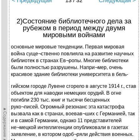
< Предыдущая
13 / 32
Следующая >
2)Состояние библиотечного дела за
рубежом в период между двумя
мировыми войнами
основные мировые тенденции. Первая мировая
война суще¬ственно повлияла на развитие научных
библиотек в странах Ев¬ропы. Многие библиотеки
были полностью разрушены. Напри¬мер, очень
красивое здание библиотеки университета в бель-
гийском городе Лувене сгорело в августе 1914 г., став
объектом для наводки немецких орудий. В огне
погибли 230 тыс. книг и тысячи бесценных
руко¬писей. Огромный резонанс эта катастрофа
►Содержание►
вызвала как в странах, воевав¬ших с Германией, так
и в самой Германии, однако 11 представителей
не¬мецкой интеллигенции опубликовали в газетах
заявление, в котором одоб¬ряли действия военных.