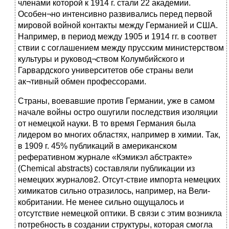
членами которой к 1914 г. стали 22 академии.
Особен¬но интенсивно развивались перед первой
мировой войной контакты между Германией и США.
Например, в период между 1905 и 1914 гг. в соответ
ствии с соглашением между прусским министерством
культуры и руковод¬ством Колумбийского и
Гарвардского университетов обе страны вели
ак¬тивный обмен профессорами.
Страны, воевавшие против Германии, уже в самом
начале войны остро ошугили последствия изоляции
от немецкой науки. В то время Германия была
лидером во многих областях, например в химии. Так,
в 1909 г. 45% публикаций в американском
реферативном журнале «Кэмикэл абстракте»
(Chemical abstracts) составляли публикации из
немецких журналов2. Отсут-ствие импорта немецких
химикатов сильно отразилось, например, на Вели-
кобритании. Не менее сильно ощущалось и
отсутствие немецкой оптики. В связи с этим возникла
потребность в создании структуры, которая смогла