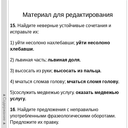
Материал для редактирования
15.
Найдите неверные устойчивые сочетания и
исправьте их:
1) уйти несолоно нахлебавши;
уйти несолоно
хлебавши.
2) львиная часть;
львиная доля.
3) высосать из руки;
высосать из пальца
.
4) мчаться сломав голову;
мчаться сломя голову.
5)сослужить медвежью услугу.
оказать медвежью
►Содержание►
услугу.
16
. Найдите предложения с неправильно
употребленными фразеологическими оборотами.
Предложите их правку.