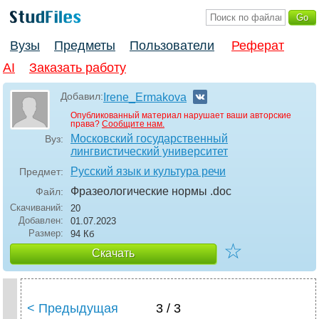
Вузы
Предметы
Пользователи
Реферат
AI
Заказать работу
Добавил:
Irene_Ermakova
Опубликованный материал нарушает ваши авторские
права?
Сообщите нам.
Московский государственный
Вуз:
лингвистический университет
Русский язык и культура речи
Предмет:
Фразеологические нормы
.doc
Файл:
Скачиваний:
20
Добавлен:
01.07.2023
Размер:
94 Кб
☆
Скачать
< Предыдущая
3 / 3