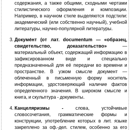
содержания, а также общими, сходными чертами
стилистического оформления и композиции.
Например, в научном стиле выделяются подстили:
академический (или собственно научный), учебной
литературы, научно-популярной литературы.
Докуме́нт (от лат. documentum — «образец,
свидетельство, доказательство»
—
материальный объект, содержащий информацию в
зафиксированном виде и специально
предназначенный для её передачи во времени и
пространстве. В узком смысле документ —
облеченный в письменную форму носитель
информации, удостоверяющий наличие фактов
определенного значения. В широком смысле и
книга, и скульптура - документы.
Канцеляризмы -
слова, устойчивые
словосочетания, грамматические формы и
конструкции, употребление которых в лит. языке
закреплено за оф.-дел. стилем, особенно за его