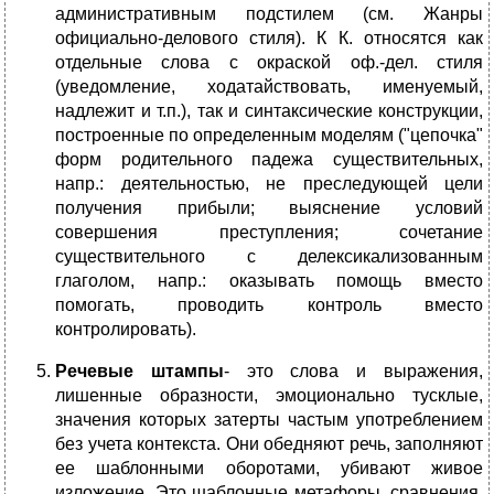
административным подстилем (см. Жанры
официально-делового стиля). К К. относятся как
отдельные слова с окраской оф.-дел. стиля
(уведомление, ходатайствовать, именуемый,
надлежит и т.п.), так и синтаксические конструкции,
построенные по определенным моделям ("цепочка"
форм родительного падежа существительных,
напр.: деятельностью, не преследующей цели
получения прибыли; выяснение условий
совершения преступления; сочетание
существительного с делексикализованным
глаголом, напр.: оказывать помощь вместо
помогать, проводить контроль вместо
контролировать).
Речевые штампы
- это слова и выражения,
лишенные образности, эмоционально тусклые,
значения которых затерты частым употреблением
без учета контекста. Они обедняют речь, заполняют
ее шаблонными оборотами, убивают живое
изложение. Это шаблонные метафоры, сравнения,