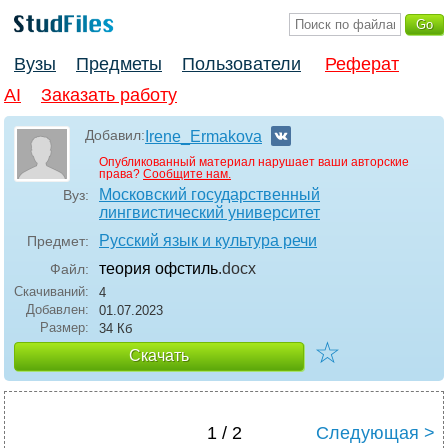
Вузы
Предметы
Пользователи
Реферат
AI
Заказать работу
Добавил:
Irene_Ermakova
Опубликованный материал нарушает ваши авторские
права?
Сообщите нам.
Московский государственный
Вуз:
лингвистический университет
Русский язык и культура речи
Предмет:
теория офстиль
.docx
Файл:
Скачиваний:
4
Добавлен:
01.07.2023
Размер:
34 Кб
☆
Скачать
1 / 2
Следующая >