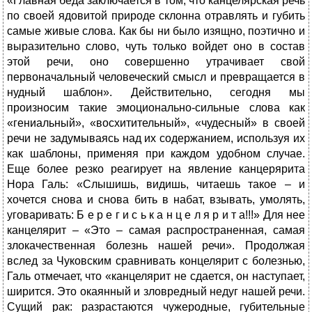
«Главная беда заключается в том, что канцелярская речь
по своей ядовитой природе склонна отравлять и губить
самые живые слова. Как бы ни было изящно, поэтично и
выразительно слово, чуть только войдет оно в состав
этой речи, оно совершенно утрачивает свой
первоначальный человеческий смысл и превращается в
нудный шаблон». Действительно, сегодня мы
произносим такие эмоционально-сильные слова как
«гениальный», «восхитительный», «чудесный» в своей
речи не задумываясь над их содержанием, используя их
как шаблоны, применяя при каждом удобном случае.
Еще более резко реагирует на явление канцерярита
Нора Галь: «Слышишь, видишь, читаешь такое – и
хочется снова и снова бить в набат, взывать, умолять,
уговаривать: Б е р е г и с ь к а н ц е л я р и т а!!!» Для нее
канцелярит – «Это – самая распространенная, самая
злокачественная болезнь нашей речи». Продолжая
вслед за Чуковским сравнивать концелярит с болезнью,
Галь отмечает, что «канцелярит не сдается, он наступает,
ширится. Это окаянный и зловредный недуг нашей речи.
Сущий рак: разрастаются чужеродные, губительные