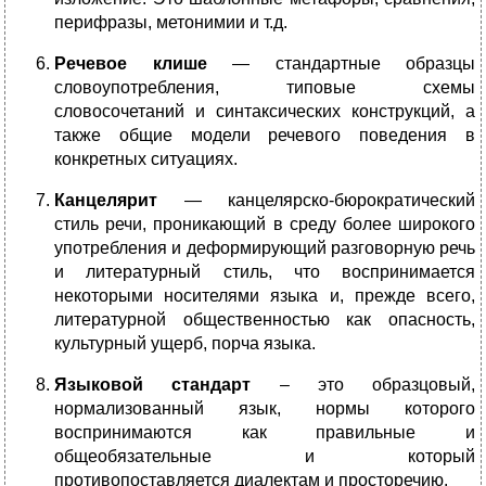
перифразы, метонимии и т.д.
Речевое клише
— стандартные образцы
словоупотребления, типовые схемы
словосочетаний и синтаксических конструкций, а
также общие модели речевого поведения в
конкретных ситуациях.
Канцелярит
— канцелярско-бюрократический
стиль речи, проникающий в среду более широкого
употребления и деформирующий разговорную речь
и литературный стиль, что воспринимается
некоторыми носителями языка и, прежде всего,
литературной общественностью как опасность,
культурный ущерб, порча языка.
Языковой стандарт
– это образцовый,
нормализованный язык, нормы которого
воспринимаются как правильные и
общеобязательные и который
противопоставляется диалектам и просторечию.