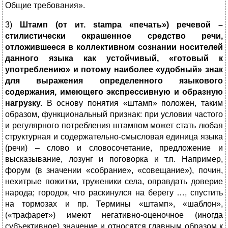
Общие требования».
3)
Штамп (от ит. stampa «печать») речевой –
стилистически окрашенное средство речи,
отложившееся в коллективном сознании носителей
данного языка как устойчивый, «готовый к
употреблению» и потому наиболее «удобный» знак
для выражения определенного языкового
содержания, имеющего экспрессивную и образную
нагрузку.
В основу понятия «штамп» положен, таким
образом, функциональный признак: при условии частого
и регулярного потребления штампом может стать любая
структурная и содержательно-смысловая единица языка
(речи) – слово и словосочетание, предложение и
высказывание, лозунг и поговорка и т.п. Например,
форум (в значении «собрание», «совещание»), почин,
нехитрые пожитки, труженики села, оправдать доверие
народа; городок, что раскинулся на берегу …, спустить
на тормозах и пр. Термины «штамп», «шаблон»,
(«трафарет») имеют негативно-оценочное (иногда
субъективное) значение и относятся главным образом к