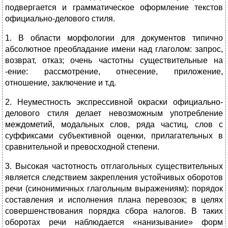
подвергается и грамма­тическое оформление текстов
официально-делового стиля.
1. В об­ласти морфологии для документов типично
абсолютное преобладание имени над глаголом: запрос,
возврат, отказ; очень частотны существи­тельные на
-ение: рассмотрение, отнесение, приложение,
отношение, заключение и т.д.
2. Неуместность экспрессивной окраски официально-
делового стиля делает невозможным употребление
междометий, модальных слов, ряда частиц, слов с
суффиксами субъективной оценки, прилагательных в
сравнительной и превосходной степени.
3. Высокая частотность отглагольных существительных
является следствием закрепления устойчивых оборотов
речи (синонимичных глагольным выражениям): порядок
составления и исполнения плана перевозок; в целях
совершенствования порядка сбора налогов. В таких
оборотах речи наблюдается «нанизывание» форм