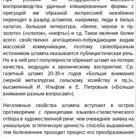
воспроизводства удачные клишированные формы с
присущей им образной экспрессией неизбежно
переходят в разряд штампов, например, люди в белых
халатах, большая литература, «белое, черное и пр.
золото» («хлопок», «нефть») и т.д. Такое явление более
всего свойственно агитационно-побуждающим видам
массовой коммуникации, поэтому своеобразным
источником штампа оказывается публицистическая речь.
Но и в ней рост популярности обрекает штамп на потерю
качества, ведущую к ироническому восприятию. Ср.
газетный штамп 20-30-х годов «Больше внимания
(черной металлургии, сельскому хозяйству и пр.)»,
высмеянный И. Ильфом и Е. Петровым («Больше
внимания разным вопросам!»).
Негативные свойства штампа вступают в острое
противоречие с принципами языково-стилистического
отбора в художественной речи: чем очевиднее заявка на
уникальную эстетическую ценность способа выражения,
тем болезненнее проходит процесс его преобразования