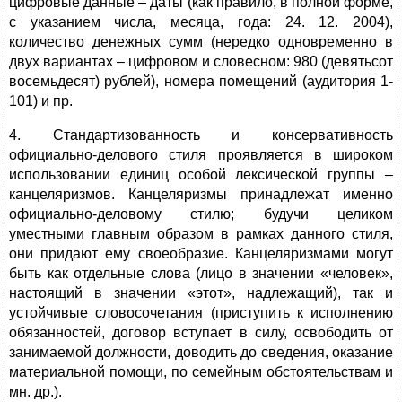
цифровые данные – даты (как правило, в полной форме,
с указанием числа, месяца, года: 24. 12. 2004),
количество денежных сумм (нередко одновременно в
двух вариантах – цифровом и словесном: 980 (девятьсот
восемьдесят) рублей), номера помещений (аудитория 1-
101) и пр.
4. Стандартизованность и консервативность
официально-делового стиля проявляется в широком
использовании единиц особой лексической группы –
канцеляризмов. Канцеляризмы принадлежат именно
официально-деловому стилю; будучи целиком
уместными главным образом в рамках данного стиля,
они придают ему своеобразие. Канцеляризмами могут
быть как отдельные слова (лицо в значении «человек»,
настоящий в значении «этот», надлежащий), так и
устойчивые словосочетания (приступить к исполнению
обязанностей, договор вступает в силу, освободить от
занимаемой должности, доводить до сведения, оказание
материальной помощи, по семейным обстоятельствам и
мн. др.).