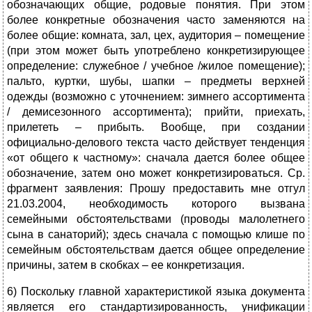
обозначающих общие, родовые понятия. При этом
более конкретные обозначения часто заменяются на
более общие: комната, зал, цех, аудитория – помещение
(при этом может быть употреблено конкретизирующее
определение: служебное / учебное /жилое помещение);
пальто, куртки, шубы, шапки – предметы верхней
одежды (возможно с уточнением: зимнего ассортимента
/ демисезонного ассортимента); прийти, приехать,
прилететь – прибыть. Вообще, при создании
официально-делового текста часто действует тенденция
«от общего к частному»: сначала дается более общее
обозначение, затем оно может конкретизироваться. Ср.
фрагмент заявления: Прошу предоставить мне отгул
21.03.2004, необходимость которого вызвана
семейными обстоятельствами (проводы малолетнего
сына в санаторий); здесь сначала с помощью клише по
семейным обстоятельствам дается общее определение
причины, затем в скобках – ее конкретизация.
6) Поскольку главной характеристикой языка документа
является его стандартизированность, унификации