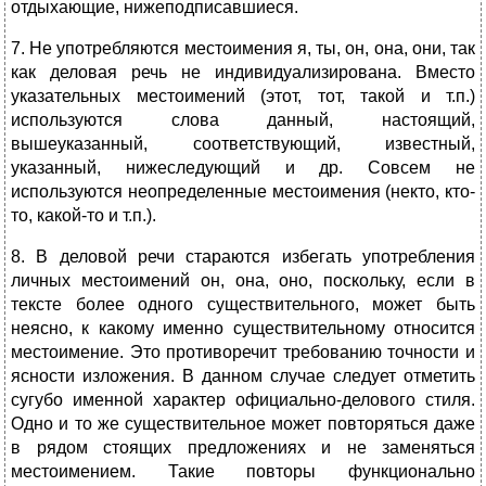
отдыхающие, нижеподписавшиеся.
7. Не употребляются местоимения я, ты, он, она, они, так
как деловая речь не индивидуализирована. Вместо
указательных местоимений (этот, тот, такой и т.п.)
используются слова данный, настоящий,
вышеуказанный, соответствующий, известный,
указанный, нижеследующий и др. Совсем не
используются неопределенные местоимения (некто, кто-
то, какой-то и т.п.).
8. В деловой речи стараются избегать употребления
личных местоимений он, она, оно, поскольку, если в
тексте более одного существительного, может быть
неясно, к какому именно существительному относится
местоимение. Это противоречит требованию точности и
ясности изложения. В данном случае следует отметить
сугубо именной характер официально-делового стиля.
Одно и то же существительное может повторяться даже
в рядом стоящих предложениях и не заменяться
местоимением. Такие повторы функционально