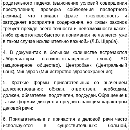
родительного падежа (выяснение условий совершения
преступления; проверка соблюдения паспортного
режима), что придает фразе тяжеловесность и
затрудняет восприятие содержания, но «язык законов
требует прежде всего точности и невозможности каких-
либо кривотолков; быстрота понимания не является уже
в таком случае исключительно важной» (Л.В. Щерба).
4. В документах в большом количестве встречаются
аббревиатуры (сложносокращенные слова): АО
(акционерное об­щество), Центробанк (Центральный
банк), Минздрав (Министерст­во здравоохранения);
5. Краткие формы прилагательных со значени­ем
долженствования: обязан, ответствен, необходим,
должен, обязателен, подотчетен, подсуден. Обращение к
таким формам диктуется предписывающим характером
деловой речи;
6. Прилагательные и причастия в деловой речи часто
используются в существительных: больной,