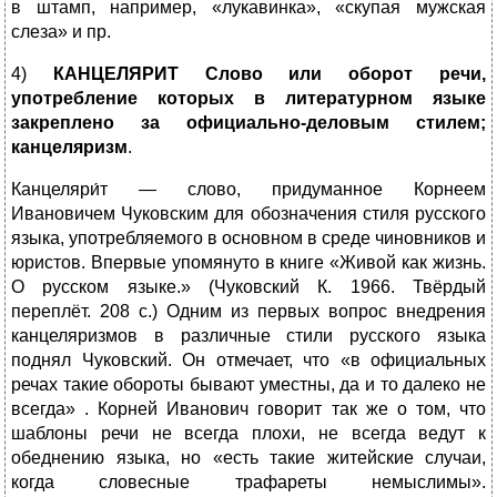
в штамп, например, «лукавинка», «скупая мужская
слеза» и пр.
4)
КАНЦЕЛЯРИТ Слово или оборот речи,
употребление которых в литературном языке
закреплено за официально-деловым стилем;
канцеляризм
.
Канцеляри́т — слово, придуманное Корнеем
Ивановичем Чуковским для обозначения стиля русского
языка, употребляемого в основном в среде чиновников и
юристов. Впервые упомянуто в книге «Живой как жизнь.
О русском языке.» (Чуковский К. 1966. Твёрдый
переплёт. 208 с.) Одним из первых вопрос внедрения
канцеляризмов в различные стили русского языка
поднял Чуковский. Он отмечает, что «в официальных
речах такие обороты бывают уместны, да и то далеко не
всегда» . Корней Иванович говорит так же о том, что
шаблоны речи не всегда плохи, не всегда ведут к
обеднению языка, но «есть такие житейские случаи,
когда словесные трафареты немыслимы».