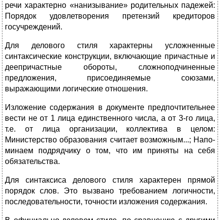
речи характерно «нанизывание» родительных падежей:
Порядок удовлетворения претензий креди­торов
госучреждений.
Для делового стиля характерны усложненные
синтаксические конструкции, включающие причастные и
деепричастные обороты, сложноподчиненные
предложения, присоединяемые союзами,
выражающими логические отношения.
Изложение содержания в документе предпочти­тельнее
вести не от 1 лица единственного числа, а от 3-го лица,
т.е. от лица орга­низации, коллектива в целом:
Министерство образования считает возможным...; Напо­
минаем подрядчику о том, что им приняты на себя
обязательства.
Для синтаксиса делового стиля характерен прямой
порядок слов. Это вызвано требованием логичности,
последовательности, точности изложения содержания.