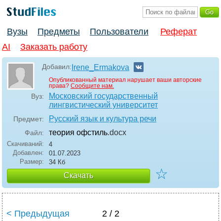
Вузы
Предметы
Пользователи
Реферат
AI
Заказать работу
Добавил:
Irene_Ermakova
Опубликованный материал нарушает ваши авторские
права?
Сообщите нам.
Московский государственный
Вуз:
лингвистический университет
Русский язык и культура речи
Предмет:
теория офстиль
.docx
Файл:
Скачиваний:
4
Добавлен:
01.07.2023
Размер:
34 Кб
☆
Скачать
< Предыдущая
2 / 2