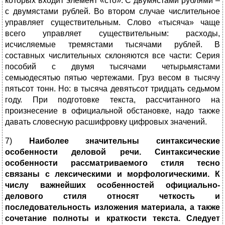
которых входит элемент «сто»: С двумястами рублями –
с двумястами рублей. Во втором случае числительное
управляет существительным. Слово «тысяча» чаще
всего управляет существительным: расходы,
исчисляемые тремястами тысячами рублей. В
составных числительных склоняются все части: Серия
пособий с двумя тысячами четырьмястами
семьюдесятью пятью чертежами. Груз весом в тысячу
пятьсот тонн. Но: в тысяча девятьсот тридцать седьмом
году. При подготовке текста, рассчитанного на
произнесение в официальной обстановке, надо также
давать словесную расшифровку цифровых значений.
7)
Наиболее значительны синтаксические
особенности деловой речи. Синтаксические
особенности рассматриваемого стиля тесно
связаны с лексическими и морфологическими. К
числу важнейших особенностей официально-
делового стиля относят четкость и
последовательность изложения материала, а также
сочетание полноты и краткости текста. Следует