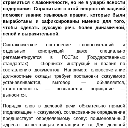
стремиться к лаконичности, но не в ущерб ясности
содержания. Справиться с этой непростой задачей
поможет знание языковых правил, которые были
выработаны и зафиксированы именно для того,
чтобы сделать русскую речь более динамичной,
ясной и выразительной.
Синтаксическое построение словосочетаний и
отдельных конструкций даже специально
регламентируется в ГОСТах (Госу­дарственных
стандартах) — сборниках инструкций и правил по
составлению документов. Например: словосочетание
должност­ные оклады требует постановки сказуемого
устанавливаются, вы­говор — объявляется,
ответственность — возлагается, порицание —
выносится.
Порядок слов в деловой речи обязательно прямой
(подлежащее + сказуемое), согласованное определение
предше­ствует определяемому слову: поименованный
адресат, вышестоя­щая инстанция и т.д. Для деловой