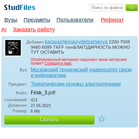
Вузы
Предметы
Пользователи
Реферат
AI
Заказать работу
karavashkinaviydetzamenya
Добавил:
2200 7008
9480 6099 TKFF rnrnБЛАГОДАРНОСТЬ МОЖНО
ТУТ ОСТАВИТЬ
Опубликованный материал нарушает ваши авторские
права?
Сообщите нам.
Московский технический университет связи
Вуз:
и информатики
Теоретические основы электротехники
Предмет:
Frisk_3
.pdf
Файл:
Скачиваний:
413
Добавлен:
27.05.2023
Размер:
6 Мб
☆
Скачать