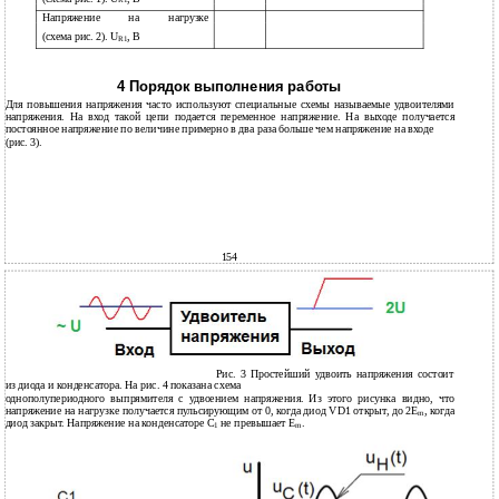
R1
Напряжение
на
нагрузке
(схема рис. 2). U
, В
R1
4 Порядок выполнения работы
Для повышения напряжения часто используют специальные схемы называемые удвоителями
напряжения. На вход такой цепи подается переменное напряжение. На выходе получается
постоянное напряжение по величине примерно в два раза больше чем напряжение на входе
(рис. 3).
154
Рис. 3 Простейший удвоить напряжения состоит
из диода и конденсатора. На рис. 4 показана схема
однополупериодного выпрямителя с удвоением напряжения. Из этого рисунка видно, что
напряжение на нагрузке получается пульсирующим от 0, когда диод VD1 открыт, до 2E
, когда
m
диод закрыт. Напряжение на конденсаторе C
не превышает E
.
1
m