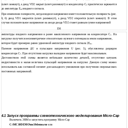
(ключ замкнут), а диод VD2 закрыт (ключ разомкнут) и конденсатор C
практически заряжается
1
до амплитуды E
входного сигнала.
m
При изменении полярности, когда входное напряжение имеет положительную полярность (рис.
6, б) диод VD1 закроется (ключ разомкнут), а диод VD2 откроется (ключ замкнут). В этом
случаи положительное напряжение на аноде диода VD2 станет равным сумме напряжений
156
амплитуды входного напряжения и ранее накопленного напряжения на конденсаторе С
. На
1
нагрузке получится несимметричное относительно нулевого потенциала земли напряжение,
которое будет примерно равно удвоенной амплитуде входного сигнала 2E
.
m
Паление напряжения ∆U и пульсации напряжения U (рис. 5), обусловлены разрядом
конденсатора С
. При отсутствии нагрузки выходное напряжение будет максимальным.
1
Достоинством этой схемы является небольшое количество деталей, отсутствие катушек
индуктивности и малая величина пульсаций напряжения на нагрузке. Данную схему можно
использовать как составной элемент для каскадного умножения при получении сверхвысоких
постоянных напряжений.
4.1 Запуск программы схемотехнического моделирования Micro-Cap
Включить ЭВМ и запустить программу Micro-Cap
C:\MC10DEMO\mc10demo.exe
или