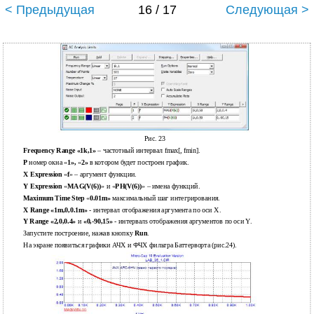
< Предыдущая
16 / 17
Следующая >
Рис. 23
Frequency Range «1k,1»
– частотный интервал fmax[, fmin].
P
номер окна «
1»,
«
2»
в котором будет построен график.
X
Expression
«
f
» – аргумент функции.
Y
Expression
«
MAG(V(6))
» и «
PH(V(6))
» – имена функций.
Maximum Time Step
«
0.01m»
максимальный шаг интегрирования.
X Range «1m,0,0.1m»
- интервал отображения аргумента по оси Х.
Y Range «2,0,0.4»
и
«0,-90,15»
- интервалs отображения аргументов по оси Y.
Запустите построение, нажав кнопку
Run
.
На экране появиться графики АЧХ и ФЧХ фильтра Баттерворта (рис.24).