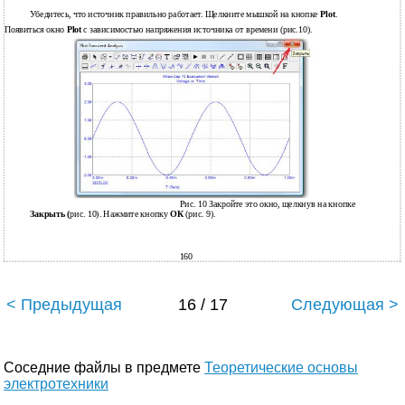
Убедитесь, что источник правильно работает. Щелкните мышкой на кнопке
Plot
.
Появиться окно
Plot
с зависимостью напряжения источника от времени (рис.10).
Рис. 10 Закройте это окно, щелкнув на кнопке
Закрыть (
рис. 10). Нажмите кнопку
ОК
(рис. 9).
160
< Предыдущая
16 / 17
Следующая >
Соседние файлы в предмете
Теоретические основы
электротехники