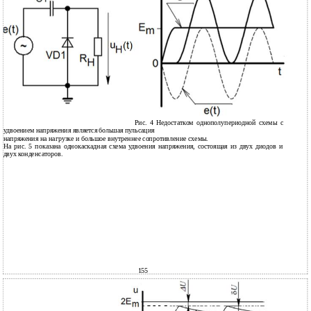
Рис. 4 Недостатком однополупериодной схемы с
удвоением напряжения является большая пульсация
напряжения на нагрузке и большое внутреннее сопротивление схемы.
На рис. 5 показана однокаскадная схема удвоения напряжения, состоящая из двух диодов и
двух конденсаторов.
155