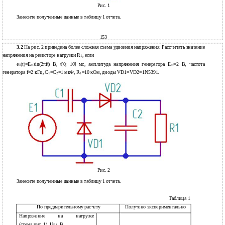
Рис. 1
Занесите полученные данные в таблицу 1 отчета.
153
3.2
На рис. 2 приведена более сложная схема удвоения напряжения. Рассчитать значение
напряжения на резисторе нагрузки R
, если
1
e
(t)=E
sin(2πft) В, t[0; 10] мс, амплитуда напряжения генератора E
=2 В, частота
1
m
m
генератора f=2 кГц, C
=C
=1 мкФ, R
=10 кОм, диоды VD1=VD2=1N5391.
1
2
1
Рис. 2
Занесите полученные данные в таблицу 1 отчета.
Таблица 1
По предварительному расчету
Получено экспериментально
Напряжение
на
нагрузке
(схема рис. 1). U
, В