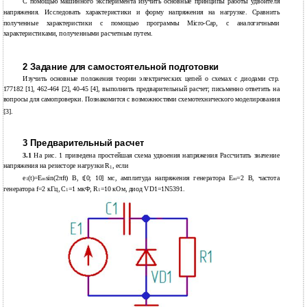
С помощью машинного эксперимента изучить основные принципы работы удвоителя
напряжения. Исследовать характеристики и форму напряжения на нагрузке. Сравнить
полученные характеристики с помощью программы Micro-Cap, с аналогичными
характеристиками, полученными расчетным путем.
2 Задание для самостоятельной подготовки
Изучить основные положения теории электрических цепей о схемах с диодами стр.
177182 [1], 462-464 [2], 40-45 [4], выполнить предварительный расчет; письменно ответить на
вопросы для самопроверки. Познакомится с возможностями схемотехнического моделирования
[3].
3 Предварительный расчет
3.1
На рис. 1 приведена простейшая схема удвоения напряжения Рассчитать значение
напряжения на резисторе нагрузки R
, если
1
e
(t)=E
sin(2πft) В, t[0; 10] мс, амплитуда напряжения генератора E
=2 В, частота
1
m
m
генератора f=2 кГц, C
=1 мкФ, R
=10 кОм, диод VD1=1N5391.
1
1