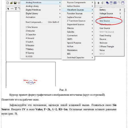
Рис. 8
Курсор примет форму графического изображения источника (круг со стрелкой).
Поместите его на рабочее окно.
Зафиксируйте это положение, щелкнув левой клавишей мыши. Появиться окно
Sin
Source
. Введите
1V
в окне
Value, F
=
2k
, A=
2, RS
=
1m
. Остальные значения оставьте равными
нулю (рис. 9).