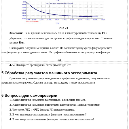
Рис. 24
Замечание
. Если кривые не появились, то на клавиатуре нажмите клавишу
F9
и
убедитесь, что все величины для построения графиков введены правильно. Нажмите
кнопку
Run
.
Скопируйте полученные кривые в отчет. По соответствующему графику определите
коэффициент усиления данного звена. На графиках обозначьте полосу пропуская фильтра.
151
4.3.2
Повторите предыдущий эксперимент для k=4.
5 Обработка результатов машинного эксперимента
Сравнить полученные графики и данные с графиками и данными, полученными в
предварительном расчете. Сделать выводы по каждому пункту исследования.
6 Вопросы для самопроверки
1.
Какие фильтры называются активными? Приведите пример.
2.
Какие фильтры называются фильтрами Баттерворта? Приведите пример.
2.
Что такое АЧХ и ФЧХ фильтра? Приведите пример.
3.
В чем преимущества активных фильтров перед пассивными?
4.
В чем недостатки активных фильтров по отношению к пассивным?