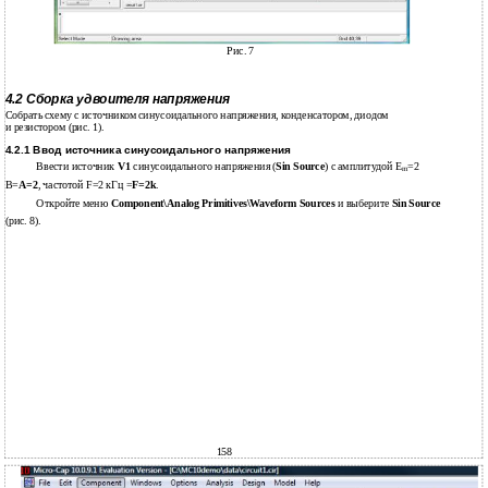
Рис. 7
4.2 Сборка удвоителя напряжения
Собрать схему с источником синусоидального напряжения, конденсатором, диодом
и резистором (рис. 1).
4.2.1 Ввод источника синусоидального напряжения
Ввести источник
V1
синусоидального напряжения (
Sin Source
) с амплитудой E
=2
m
В=
A=2
, частотой F=2 кГц =
F=2k
.
Откройте меню
Component\Analog Primitives\Waveform Sources
и выберите
Sin Source
(рис. 8).
158