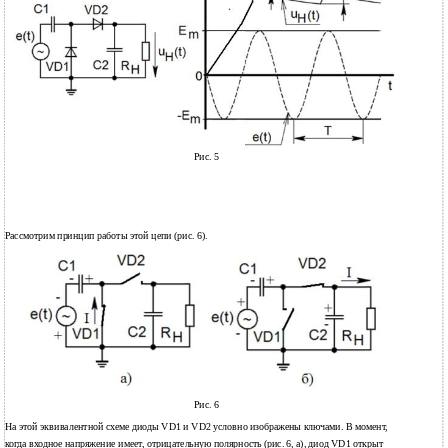
Рис. 5
Рассмотрим принцип работы этой цепи (рис. 6).
Рис. 6
На этой эквивалентной схеме диоды VD1 и VD2 условно изображены ключами. В момент,
когда входное напряжение имеет, отрицательную полярность (рис. 6, а), диод VD1 открыт