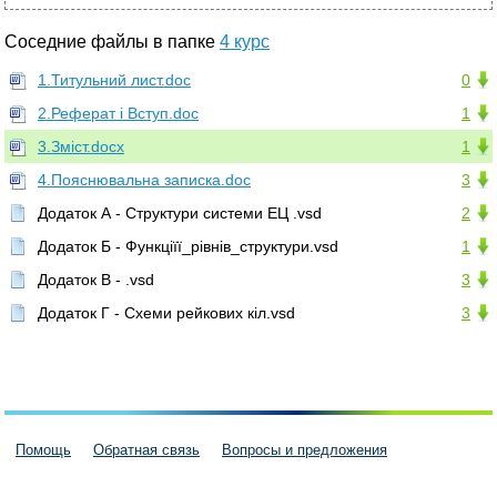
Соседние файлы в папке
4 курс
1.Титульний лист.doc
0
2.Реферат і Вступ.doc
1
3.Зміст.docx
1
4.Пояснювальна записка.doc
3
Додаток А - Структури системи ЕЦ .vsd
2
Додаток Б - Функціїї_рівнів_структури.vsd
1
Додаток В - .vsd
3
Додаток Г - Схеми рейкових кіл.vsd
3
Помощь
Обратная связь
Вопросы и предложения