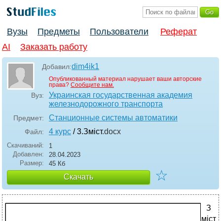
Вузы
Предметы
Пользователи
Реферат
AI
Заказать работу
dim4ik1
Добавил:
Опубликованный материал нарушает ваши авторские
права?
Сообщите нам.
Украинская государственная академия
Вуз:
железнодорожного транспорта
Станционные системы автоматики
Предмет:
4 курс
/ 3.Зміст
.docx
Файл:
Скачиваний:
1
Добавлен:
28.04.2023
Размер:
45 Кб
☆
Скачать
З
міст