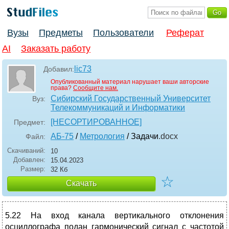
Вузы
Предметы
Пользователи
Реферат
AI
Заказать работу
lic73
Добавил:
Опубликованный материал нарушает ваши авторские
права?
Сообщите нам.
Сибирский Государственный Университет
Вуз:
Телекоммуникаций и Информатики
[НЕСОРТИРОВАННОЕ]
Предмет:
АБ-75
/
Метрология
/ Задачи
.docx
Файл:
Скачиваний:
10
Добавлен:
15.04.2023
Размер:
32 Кб
☆
Скачать
5.22 На вход канала вертикального отклонения
осциллографа подан гармонический сигнал с частотой