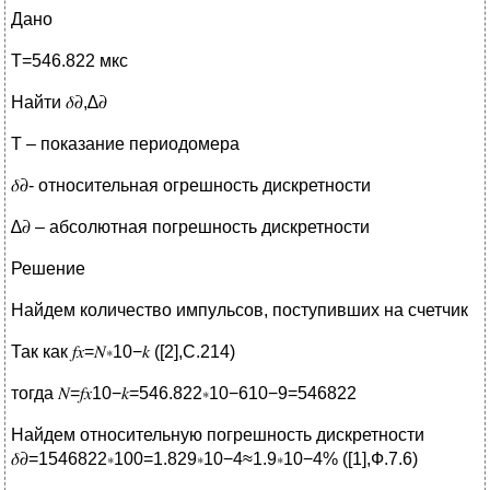
Дано
Т=546.822 мкс
Найти 𝛿𝜕,∆𝜕
T – показание периодомера
𝛿𝜕- относительная огрешность дискретности
∆𝜕 – абсолютная погрешность дискретности
Решение
Найдем количество импульсов, поступивших на счетчик
Так как 𝑓𝑥=𝑁∗10−𝑘 ([2],С.214)
тогда 𝑁=𝑓𝑥10−𝑘=546.822∗10−610−9=546822
Найдем относительную погрешность дискретности
𝛿𝜕=1546822∗100=1.829∗10−4≈1.9∗10−4% ([1],Ф.7.6)