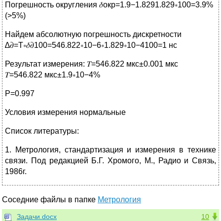
Погрешность округления 𝛿окр=1.9−1.8291.829∗100=3.9%
(>5%)
Найдем абсолютную погрешность дискретности
∆𝜕=Т∗𝛿𝜕100=546.822∗10−6∗1.829∗10−4100=1 нс
Результат измерения: 𝑇=546.822 мкс±0.001 мкс
𝑇=546.822 мкс±1.9∗10−4%
Р=0.997
Условия измерения нормальные
Список литературы:
1. Метрология, стандартизация и измерения в технике
связи. Под редакцией Б.Г. Хромого, М., Радио и Связь,
1986г.
Соседние файлы в папке
Метрология
Задачи.docx
10