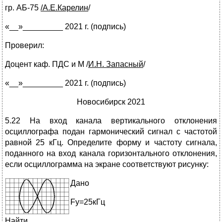
гр. АБ-75
/А.Е.Карелин
/
«__»_________ 2021 г. (подпись)
Проверил:
Доцент каф. ПДС и М
/
И.Н. Запасный
/
«__»_________ 2021 г. (подпись)
Новосибирск 2021
5.22 На вход канала вертикального отклонения
осциллографа подан гармонический сигнал с частотой
равной 25 кГц. Определите форму и частоту сигнала,
поданного на вход канала горизонтального отклонения,
если осциллограмма на экране соответствуют рисунку:
Дано
Fy=25кГц
Найти