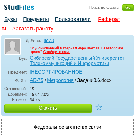
Вузы
Предметы
Пользователи
Реферат
AI
Заказать работу
lic73
Добавил:
Опубликованный материал нарушает ваши авторские
права?
Сообщите нам.
Сибирский Государственный Университет
Вуз:
Телекоммуникаций и Информатики
[НЕСОРТИРОВАННОЕ]
Предмет:
АБ-75
/
Метрология
/ Задачи3.6
.docx
Файл:
Скачиваний:
15
Добавлен:
15.04.2023
Размер:
34 Кб
☆
Скачать
Федеральное агентство связи