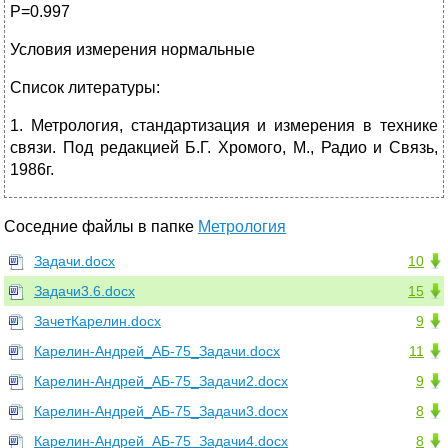
Р=0.997
Условия измерения нормальные
Список литературы:
1. Метрология, стандартизация и измерения в технике
связи. Под редакцией Б.Г. Хромого, М., Радио и Связь,
1986г.
Соседние файлы в папке
Метрология
Задачи.docx
10
Задачи3.6.docx
15
ЗачетКарелин.docx
9
Карелин-Андрей_АБ-75_Задачи.docx
11
Карелин-Андрей_АБ-75_Задачи2.docx
9
Карелин-Андрей_АБ-75_Задачи3.docx
8
Карелин-Андрей_АБ-75_Задачи4.docx
8