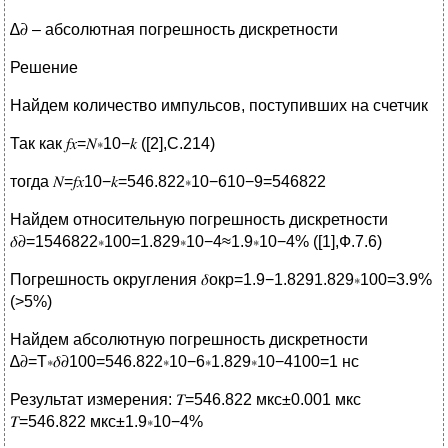
∆𝜕 – абсолютная погрешность дискретности
Решение
Найдем количество импульсов, поступивших на счетчик
Так как 𝑓𝑥=𝑁∗10−𝑘 ([2],С.214)
тогда 𝑁=𝑓𝑥10−𝑘=546.822∗10−610−9=546822
Найдем относительную погрешность дискретности
𝛿𝜕=1546822∗100=1.829∗10−4≈1.9∗10−4% ([1],Ф.7.6)
Погрешность округления 𝛿окр=1.9−1.8291.829∗100=3.9%
(>5%)
Найдем абсолютную погрешность дискретности
∆𝜕=Т∗𝛿𝜕100=546.822∗10−6∗1.829∗10−4100=1 нс
Результат измерения: 𝑇=546.822 мкс±0.001 мкс
𝑇=546.822 мкс±1.9∗10−4%