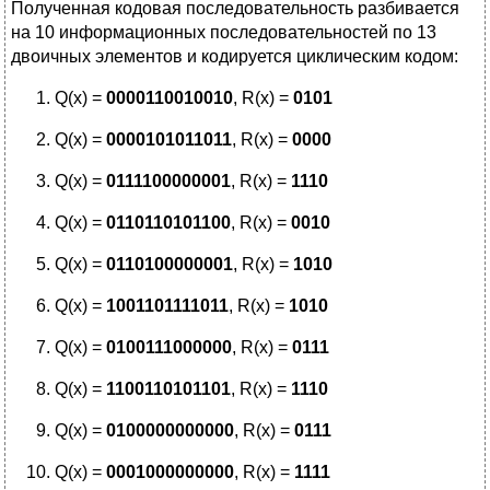
Полученная кодовая последовательность разбивается
на 10 информационных последовательностей по 13
двоичных элементов и кодируется циклическим кодом:
Q(x) =
0000110010010
, R(x) =
0101
Q(x) =
0000101011011
, R(x) =
0000
Q(x) =
0111100000001
, R(x) =
1110
Q(x) =
0110110101100
, R(x) =
0
01
0
Q(x) =
0110100000001
, R(x) =
1010
Q(x) =
1001101111011
, R(x) =
1010
Q(x) =
0100111000000
, R(x) =
0111
Q(x) =
1100110101101
, R(x) =
1110
Q(x) =
0100000000000
, R(x) =
0111
Q(x) =
0001000000000
, R(x) =
1111