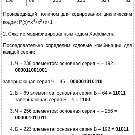
238
69
256
223
324
82
Производящий полином для кодирования циклическим
4
3
кодом: Р(х)=х
+х
+x+1
2. Сжатие модифицированным кодом Хаффмена
Последовательно определим кодовые комбинации для
каждой серии:
Ч – 238 элементов: основная серия Ч – 192 =
000011001001
завершающая серия Ч – 46 =
000001010110
Б – 69 элементов: основная серия Б – 64 =
11011
завершающая серия Б – 5 =
1100
Ч – 256 элементов: основная серия Ч – 256 =
000001011011
Б – 223 элемента: основная серия Б – 192 =
01011