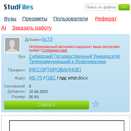
Вузы
Предметы
Пользователи
Реферат
AI
Заказать работу
lic73
Добавил:
Опубликованный материал нарушает ваши авторские
права?
Сообщите нам.
Сибирский Государственный Университет
Вуз:
Телекоммуникаций и Информатики
[НЕСОРТИРОВАННОЕ]
Предмет:
АБ-75
/
ПДС
/ пдс итог
.docx
Файл:
Скачиваний:
8
Добавлен:
15.04.2023
Размер:
56 Кб
☆
Скачать