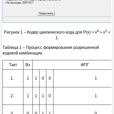
4
2
Рисунок 1 – Кодер циклического кода для P(x) = x
+ x
+
1.
Таблица 1 – Процесс формирования разрешенной
кодовой комбинации.
Такт
Вх
ФПГ
1
1
0
0
1
1
1
1
0
1
0
0
1
1
0