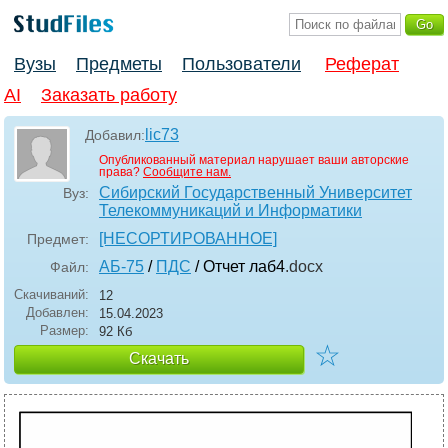
Вузы
Предметы
Пользователи
Реферат
AI
Заказать работу
lic73
Добавил:
Опубликованный материал нарушает ваши авторские
права?
Сообщите нам.
Сибирский Государственный Университет
Вуз:
Телекоммуникаций и Информатики
[НЕСОРТИРОВАННОЕ]
Предмет:
АБ-75
/
ПДС
/ Отчет лаб4
.docx
Файл:
Скачиваний:
12
Добавлен:
15.04.2023
Размер:
92 Кб
☆
Скачать