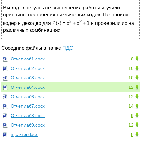
Вывод: в результате выполнения работы изучили
принципы построения циклических кодов. Построили
3
2
кодер и декодер для P(x) = x
+ x
+ 1 и проверили их на
различных комбинациях.
Соседние файлы в папке
ПДС
Отчет лаб1.docx
8
Отчет лаб2.docx
10
Отчет лаб3.docx
10
Отчет лаб4.docx
12
Отчет лаб6.docx
12
Отчет лаб7.docx
14
Отчет лаб8.docx
9
Отчет лаб9.docx
12
пдс итог.docx
8