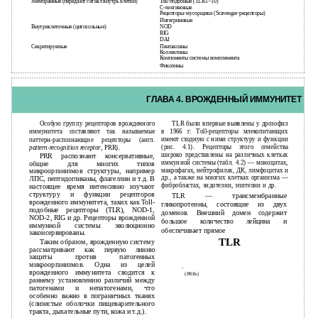
Мембранные (передают сигнал внутрь клетки)
Toll-подобные (TLR1−10)
С-лектиновые
Рецепторы-мусорщики (Scavenger-рецепторы)
Интегриновые
Внутриклеточные (цитозольные)
NOD
RIG
DAI
Секретируемые
Пентаксины
Коллектины
Компоненты системы комплемента
Фиколины
40
ГЛАВА 4. ВРОЖДЕННЫЙ ИММУНИТЕТ
Особую группу рецепторов врожденного
TLR были впервые выявлены у дрозофил
иммунитета составляют так называемые
в 1966 г. Toll-рецепторы млекопитающих
имеют сходную с ними структуру и функции
паттерн-распознающие рецепторы (англ.
(рис. 4.1). Рецепторы этого семейства
pattern-recognition
receptor
, PRR).
широко представлены на различных клетках
PRR распознают консервативные,
иммунной системы (табл. 4.2) — моноцитах,
общие для многих типов
макрофагах, нейтрофилах, ДК, лимфоцитах и
микроорганизмов структуры, например
др., а также на многих клетках организма —
ЛПС, пептидогликаны, флагеллин и т.д. В
фибробластах, эндотелии, эпителии и др.
настоящее время интенсивно изучают
структуру и функции рецепторов
TLR — трансмембранные
врожденного иммунитета, таких как Toll-
гликопротеины, состоящие из двух
подобные рецепторы (TLR), NOD-1,
доменов. Внешний домен содержит
NОD-2, RIG и др. Рецепторы врожденной
большое количество лейцина и
иммунной системы эволюционно
обеспечивает прямое
законсервированы.
TLR
Таким образом, врожденную систему
рассматривают как первую линию
защиты против патогенных
микроорганизмов. Одна из целей
-
врожденного иммунитета сводится к
(PRRs)
раннему установлению различий между
патогенами и непатогенами, что
особенно важно в пограничных тканях
(слизистые оболочки пищеварительного
тракта, дыхательные пути, кожа и т.д.).