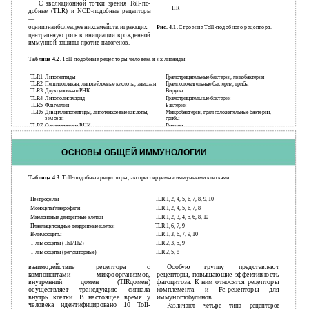
С эволюционной точки зрения Toll-по-
TIR-
добные (TLR) и NOD-подобные рецепторы
—
одниизнаиболеедревнихсемейств,играющих
Рис. 4.1.
Строение Toll-подобного рецептора.
центральную роль в инициации врожденной
иммунной защиты против патогенов.
Таблица 4.2.
Toll-подобные рецепторы человека и их лиганды
TLR
Лиганд
Патоген
TLR1
Липопептиды
Грамотрицательные бактерии, микобактерии
TLR2
Пептидогликан, липотейхоевые кислоты, зимозан
Грамположительные бактерии, грибы
TLR3
Двухцепочные РНК
Вирусы
TLR4
Липополисахарид
Грамотрицательные бактерии
TLR5
Флагеллин
Бактерии
TLR6
Диациллипопептиды, липотейхоевые кислоты,
Микробактерии, грамположительные бактерии,
зимозан
грибы
TLR7
Одноцепочные РНК
Вирусы
41
ОСНОВЫ ОБЩЕЙ ИММУНОЛОГИИ
Таблица 4.3.
Toll-подобные рецепторы, экспрессируемые иммунными клетками
Клетки иммунной системы
Toll-подобные рецепторы
Нейтрофилы
TLR 1, 2, 4, 5, 6, 7, 8, 9, 10
Моноциты/макрофаги
TLR 1, 2, 4, 5, 6, 7, 8
Миелоидные дендритные клетки
TLR 1, 2, 3, 4, 5, 6, 8, 10
Плазмацитоидные дендритные клетки
TLR 1, 6, 7, 9
В-лимфоциты
TLR 1, 3, 6, 7, 9, 10
Т-лимфоциты (Th1/Тh2)
TLR 2, 3, 5, 9
Т-лимфоциты (регуляторные)
TLR 2, 5, 8
взаимодействие рецептора с
Особую группу представляют
компонентами микроорганизмов,
рецепторы, повышающие эффективность
внутренний домен (TIRдомен)
фагоцитоза. К ним относятся рецепторы
осуществляет трансдукцию сигнала
комплемента и Fс-рецепторы для
внутрь клетки. В настоящее время у
иммуноглобулинов.
человека идентифицировано 10 Toll-
Различают четыре типа рецепторов