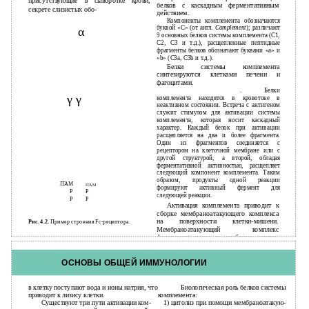
присутствующие в сыворотке крови,
белков с каскадным ферментативным
секрете слизистых обо-
действием.
Компоненты комплемента обозначаются
буквой «С» (от англ.
Complement
); различают
α
9 основных белков системы комплемента (С1,
С2, С3 и т.д.), расщепленные пептидные
фрагменты белков обозначают буквами «а» и
«b» (С3а, С3b и т.д.).
Белки системы комплемента
синтезируются клетками печени и
фагоцитами.
. Белки
γ γ
комплемента находятся в кровотоке в
неактивном состоянии. Встреча с антигеном
служит стимулом для активации системы
комплемента, которая носит каскадный
характер. Каждый белок при активации
расщепляется на два и более фрагмента.
Один из фрагментов соединяется с
рецептором на клеточной мембране или с
другой структурой, а второй, обладая
ферментативной активностью, расщепляет
следующий компонент комплемента. Таким
образом, продукты одной реакции
ITAM
ITAM
формируют активный фермент для
P
P
следующей реакции.
P
P
Активация комплемента приводит к
сборке мембраноатакующего комплекса
Рис. 4.2.
Пример строения Fс-рецептора.
на поверхности клетки-мишени.
Мембраноатакующий комплекс
формирует поры в мембране клетки-
мишени, через которые
43
ОСНОВЫ ОБЩЕЙ ИММУНОЛОГИИ
в клетку поступают вода и ионы натрия, что
Биологическая роль белков системы
приводит к лизису клетки.
комплемента:
Существуют три пути активации ком-
1) цитолиз при помощи мембраноатакую-