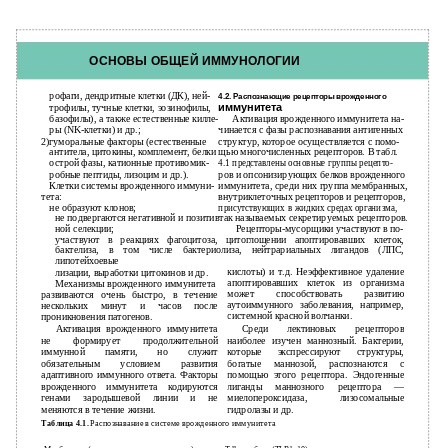
ОСНОВЫ ОБЩЕЙ ИММУНОЛОГИИ
рофаги, дендритные клетки (ДК), ней-
4.2. Распознающие рецепторы врожденного
иммунитета
трофилы, тучные клетки, эозинофилы,
базофилы), а также естественные килле-
Активация врожденного иммунитета на-
ры (NK-клетки) и др.;
чинается с фазы распознавания антигенных
2)
гуморальные факторы (естественные
структур, которое осуществляется с помо-
антитела, цитокины, комплемент, белки
щью многочисленных рецепторов. В табл.
острой фазы, катионные противомик-
4.1 представлены основные группы рецепто-
робные пептиды, лизоцим и др.).
ров и опсонизирующих белков врожденного
Клетки системы врожденного иммуни-
иммунитета, среди них группа мембранных,
тета:
внутриклеточных рецепторов и рецепторов,
не образуют клонов;
присутствующих в жидких средах организма,
не подвергаются негативной и позитивтак называемых секретируемых рецепторов.
ной селекции;
Рецепторы-мусорщики участвуют в по-
участвуют в реакциях фагоцитоза, цитоглощении апоптировавших клеток,
бактелиза, в том числе бактериолиза, нейтрариальных лигандов (ЛПС,
липотейхоевые
кислоты) и т.д. Неэффективное удаление
лизации, выработки цитокинов и др.
апоптировавших клеток из организма
Механизмы врожденного иммунитета
может способствовать развитию
развиваются очень быстро, в течение
аутоиммунного заболевания, например,
нескольких минут и часов после
системной красной волчанки.
проникновения патогенов.
Активация врожденного иммунитета
Среди лектиновых рецепторов
не формирует продолжительной
наиболее изучен маннозный. Бактерии,
иммунной памяти, но служит
которые экспрессируют структуры,
обязательным условием развития
богатые маннозой, распознаются с
адаптивного иммунного ответа. Факторы
помощью этого рецептора. Эндогенные
врожденного иммунитета кодируются
лиганды маннозного рецептора —
генами зародышевой линии и не
миелопероксидаза, лизосомальные
меняются в течение жизни.
гидролазы и др.
Таблица 4.1.
Распознавание в системе врожденного иммунитета
Рецепторы и опсонизирующие белки