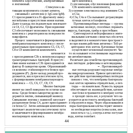
племента: классический, альтернативный
щего комплекса;
и лектиновый.
2) опсонизация, обусловленная фиксацией
. Стимулом к ак-
С3b компонента комплемента;
тивации комплемента служит антиген,
3) усиление хемотаксиса под влиянием С3а
связанный с антителом (с IgG или IgM).
и С5а;
С1 присоединяется к Fc-фрагменту имму-
4) С3а, С4а и С5а вызывают дегрануляцию
ноглобулина в присутствии ионов магния.
тучных клеток и базофилов.
Далее в каскад последовательно вовлекают-
Противомикробные пептиды — группа
ся С4, С2, С3 фрагменты. Присоединение
катионных молекул, способных поражать
С3 обеспечивает возможность связывания
вирусы, бактерии, грибы и простейшие.
комплекса с рецепторами на поверхности
Синтезируются нейтрофилами и эпите-
макрофагов.
лиальными клетками слизистых оболочек
Процесс заканчивается формированием
и выделяются в межклеточное пространст-
мембраноатакующего комплекса с после-
во при взаимодействии антигена с Toll-ре-
довательным присоединением С5, С6, С7,
цепторами этих клеток. Катионные белки
С8 и С9 компонентов комплемента.
осуществляют мгновенный иммунитет. Час-
начинается
то их называют естественными эндогенны-
с присоединения С3b к липополисахариду
ми антибиотиками.
грамотрицательных бактерий. В присутс-
Различают два семейства противомикроб-
твии ионов магния к С3b присоединяется
ных пептидов: дефенсины и кателицидины.
фактор В сыворотки крови. Образовавший-
••
. Противомикроб-
ся комплекс стабилизируется белком про-
ные пептиды разрушают наружные мембра-
пердином (Р). Далее каскад реакций про-
ны микроорганизмов. Прямое цитолитичес-
должается, как и при классическом пути,
кое действие противомикробных пептидов
с формированием мембраноатакующего
связано с тем, что мембраны бактериаль-
комплекса — С5, С6, С7, С8, С9.
ных клеток заряжены отрицательно, а пеп-
. Многие бактерии
тиды — положительно. Разность зарядов
имеют на своей поверхности остатки ман-
обеспечивает их взаимодействие, катион-
нозы. Среди белков сыворотки крови со-
ные белки встраиваются в мембрану клетки
держится лектин, связывающий маннозу.
и проходят сквозь нее, в результате чего на-
Связывание лектина с маннозой запускает
рушается целостность мембраны бактерий
расщепление белка С4, далее присоединяет-
и образуются поры. Через образовавшиеся
ся белок С2. Затем активация комплемента
поры бактериальная клетка теряет жизнен-
протекает аналогично классическому пути
но необходимые вещества (ионы калия, ами-
и заканчивается формированием мембра-
нокислоты и т.д.), а внутрь клетки поступает
ноатакующего комплекса.
вода, клетка погибает.
44