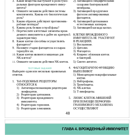
3.
Какие вещества выступают в роли гумо-
2)
Активацией специфическими
ральных факторов врожденного имму-
сахарами бактериальной
нитета?
мембраны.
4.
Опишите механизм действия системы
3)
Активацией продуктами
комплемента. Какова его биологическая
фагосом активированных
роль?
фагоцитов.
5.
Каким образом действуют противомик-
4)
Активацией цитокинами
робные пептиды?
естественных киллеров.
6.
Какова роль белков острой фазы?
5)
Активацией каскада каспаз.
7.
Перечислите клеточные элементы врож-
денного иммунитета и дайте их краткую
3.
КЛЕТКИ ВРОЖДЕННОГО
характеристику.
ИММУНИТЕТА НЕ УЧАСТВУЮТ
8.
Какие клетки способны осуществлять
В РЕАКЦИЯХ
фагоцитоз?
1)
Воспаление.
9.
Назовите стадии фагоцитоза и охарак-
2)
Цитолиз.
теризуйте их.
3)
Фагоцитоз.
Какие клетки являются мишенью для
4)
Клиренс обломков клеток
10.
NK-клеток?
и бактерий.
Опишите механизм действия NK-клеток.
5)
Синтез антител.
11.
4.
ФАГОЦИТАРНУЮ ФУНКЦИЮ
ТЕСТОВЫЕ ЗАДАНИЯ
Выберите один или несколько правильных
ВЫПОЛНЯЮТ
ответов.
1)
Моноцитарно-макрофагальные
клетки.
1.
Toll-ПОДОБНЫЕ РЕЦЕПТОРЫ
2)
Нейтрофилы.
ОТНОСЯТСЯ К
3)
Тромбоциты.
1)
Антигенраспознающим рецепторам
4)
NK-клетки.
лимфоцитов.
5)
Т-лимфоциты.
2)
Рецепторам цитокинов.
3)
Рецепторам врожденного
5.
ЛИЗИС КЛЕТОК-МИШЕНЕЙ
иммунитета.
ПРИ ПОМОЩИ ПЕРФОРИН-
4)
Рецепторам гормонов.
ГРАНЗИМОВОГО МЕХАНИЗМА
5)
Рецепторам хемокинов.
ОСУЩЕСТВЛЯЮТ
48
ГЛАВА 4. ВРОЖДЕННЫЙ ИММУНИТЕТ