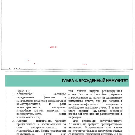
MHC II
•
•
• • •
46
Рис. 4.3.
Стадии фагоцитоза.
ГЛАВА 4. ВРОЖДЕННЫЙ ИММУНИТЕТ
•
(рис. 4.3)
ток. Многие вирусы реплицируются
Хемотаксис — активное
1.
очень быстро и способны поражать
передвижение фагоцита в
макроорганизм до развития адаптивного
направлении градиента концентрации
иммунного ответа, т.к. для появления
хемоаттрактантов. В роли
антигенспецифических лимфоцитов
хемоаттрактантов выступают
необходимо несколько суток. В течение
микробные клетки, продукты их
этого времени NK-клетки особенно
жизнедеятельности, белки
важны для ограничения распространения
комплемента и т.д.
инфекции.
Адгезия — прилипание. Фагоцит
Для реализации цитотоксичности
2.
прикрепляется к
клетке-мишени за
NKклетки не требуют предварительной
счет электростатических и
активации. В цитоплазме этих клеток
гидрофобных сил. Если к поверхности
присутствует большое количество гранул,
бактериальной клетки уже
содержащих перфорины и гранзимы. При