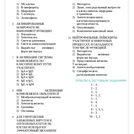
1)
NK-клетки.
1)
Фагоцитоз.
2)
В-лимфоциты.
2)
Лизис, опосредованный выбросом
3)
Макрофаги.
в клетку-мишень перфорина
4)
Т-хелперы.
и гранзимов.
3)
Антителозависимую
5)
Эозинофилы.
клеточноопосредованную
АКТИВИРОВАННЫЕ
цитотоксичность.
6.
4)
Опсонизацию.
МАКРОФАГИ НЕ
ВЫПОЛНЯЮТ ФУНКЦИЮ
5)
Комплементзависимый лизис.
1)
Фагоцитоза.
2)
Хемотаксиса.
НЕЙТРОФИЛЬНЫЕ ЛЕЙКОЦИТЫ
10.
3)
Синтеза цитокинов.
УЧАСТВУЮТ В ИММУННЫХ
4)
Синтеза иммуноглобулинов.
ПРОЦЕССАХ И ОБЛАДАЮТ В
5)
Выработки активных
ТОМ ЧИСЛЕ ФУНКЦИЕЙ
1)
Фагоцитоза.
форм кислорода.
2)
Выработки активных
В АКТИВАЦИИ СИСТЕМЫ
7.
форм кислорода.
КОМПЛЕМЕНТА ПО
3)
Представления антигена
Т-хелперам.
КЛАССИЧЕСКОМУ ПУТИ
4)
Антителообразования.
УЧАСТВУЮТ
1)
IgA и IgD.
5)
Специфического
2)
IgA и IgE.
распознавания антигена.
3)
IgA и IgM.
4)
IgE и IgG.
ОТВЕТЫ К‚ТЕСТОВЫМ ЗАДАНИЯМ
5)
IgG и IgM.
1 – 3.
2 – 2.
ПРИ АКТИВАЦИИ
8.
3 – 5.
КОМПЛЕМЕНТА ОБРАЗУЮТСЯ
4 – 1, 2.
1)
Мембраноатакующий комплекс.
5 – 1.
2)
Антитела.
6 – 4.
3)
Хемоаттрактанты.
7 – 5.
4)
Гранзимы.
8 – 1, 3, 5.
5)
Опсонины.
9 – 2.
10 – 1, 2.
9.
ДЛЯ УНИЧТОЖЕНИЯ
ЗАРАЖЕННЫХ ВИРУСОМ И
ОПУХОЛЕВЫХ КЛЕТОК
NK-
КЛЕТКИ ИСПОЛЬЗУЮТ
ЭФФЕКТОРНЫЙ МЕХАНИЗМ