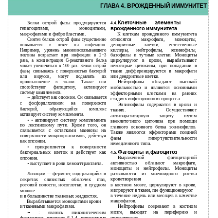
ГЛАВА 4. ВРОЖДЕННЫЙ ИММУНИТЕТ
Клеточные элементы
Белки острой фазы продуцируются
4.4.
врожденного иммунитета
гепатоцитами, моноцитами,
макрофагами и фибробластами.
К
клеткам врожденного иммунитета
относятся макрофаги, моноциты,
Синтез белков острой фазы существенно
дендритные клетки, естественные
повышается в ответ на инфекцию.
киллеры, нейтрофилы, эозинофилы,
Например, уровень маннозосвязывающего
базофилы и тучные клетки. Моноциты
лектина возрастает при инфекции в 2−3
циркулируют в крови, вырабатывают
раза, а концентрация С-реактивного белка
некоторые цитокины, при попадании в
может увеличиться в 100 раз. Белки острой
ткани дифференцируются в макрофаги
фазы, связываясь с поверхностью бактерий
или дендритные клетки.
или вирусов, могут подавлять их
проникновение в ткани. Также они
Нейтрофилы обладают высокой
способствуют фагоцитозу, активируют
мобильностью и являются основными
систему комплемента.
эффекторными клетками на ранних
•-
действует как опсонин. Он связывается
стадиях инфекционного процесса.
с фосфорилхолином на поверхности
Эозинофилы содержатся в крови и
бактерий, образующийся комплекс
тканях. Осуществляют
активирует систему комплемента.
антипаразитарную защиту путем
• •
активирует систему комплемента
внеклеточного цитолиза при помощи
по лектиновому пути. Кроме того, он
главного основного белка эозинофилов.
связывается с остатками маннозы на
Также являются эффекторами поздней
поверхности микроорганизмов, действуя
фазы гиперчувствительности
как опсонин.
немедленного типа.
•
прикрепляется к поверхности
Фагоциты и‚фагоцитоз
бактериальных клеток и действует как
4.5.
Выраженной фагоцитарной
опсонин.
активностью обладают макрофаги,
•
выступает в роли хемоаттрактанта.
моноциты и нейтрофилы. Моноциты
развиваются из миелоидного ростка
Лизоцим — фермент, содержащийся в
кроветворения
секретах слизистых оболочек глаз,
в
костном мозге, циркулируют в крови,
ротовой полости, носоглотки, в грудном
мигрируют в ткани, где функционируют
молоке
в
течение недель или месяцев в качестве
и
в большинстве тканевых жидкостях.
макрофагов.
Вырабатывается моноцитами крови
и
тканевыми макрофагами.
Нейтрофилы созревают в костном
мозге, выходят на периферию и
••
: являясь гликолитическим
циркулируют