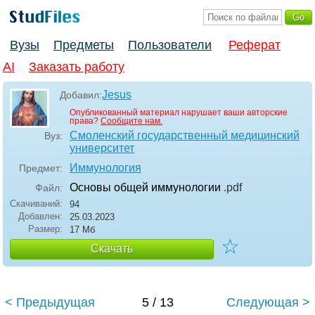
Вузы
Предметы
Пользователи
Реферат
AI
Заказать работу
Jesus
Добавил:
Опубликованный материал нарушает ваши авторские
права?
Сообщите нам.
Смоленский государственный медицинский
Вуз:
университет
Иммунология
Предмет:
Основы общей иммунологии
.pdf
Файл:
Скачиваний:
94
Добавлен:
25.03.2023
Размер:
17 Мб
☆
Скачать
< Предыдущая
5 / 13
Следующая >