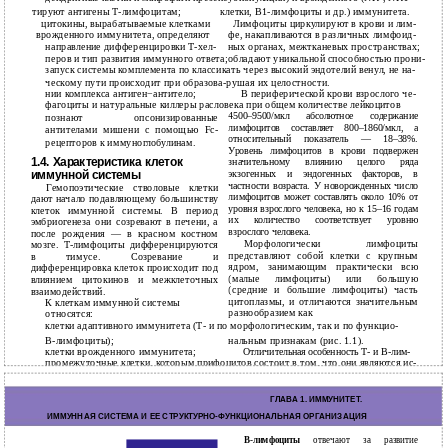
тируют антигены Т-лимфоцитам;
клетки, В1-лимфоциты и др.) иммунитета.
цитокины, вырабатываемые клетками
Лимфоциты циркулируют в крови и лим-
врожденного иммунитета, определяют
фе, накапливаются в различных лимфоид-
направление дифференцировки Т-хел-
ных органах, межтканевых пространствах;
перов и тип развития иммунного ответа;
обладают уникальной способностью прони-
запуск системы комплемента по классикать через высокий эндотелий венул, не на-
ческому пути происходит при образова-
рушая их целостности.
нии комплекса антиген−антитело;
В периферической крови взрослого че-
фагоциты и натуральные киллеры расловека при общем количестве лейкоцитов
4500–9500/мкл абсолютное содержание
познают опсонизированные
лимфоцитов составляет 800–1860/мкл, а
антителами мишени с помощью Fc-
относительный показатель — 18–38%.
рецепторов к иммуноглобулинам.
Уровень лимфоцитов в крови подвержен
1.4. Характеристика клеток
значительному влиянию целого ряда
иммунной системы
экзогенных и эндогенных факторов, в
частности возраста. У новорожденных число
Гемопоэтические стволовые клетки
лимфоцитов может составлять около 10% от
дают начало подавляющему большинству
уровня взрослого человека, но к 15–16 годам
клеток иммунной системы. В период
их количество соответствует уровню
эмбриогенеза они созревают в печени, а
взрослого человека.
после рождения — в красном костном
Морфологически лимфоциты
мозге. Т-лимфоциты дифференцируются
представляют собой клетки с крупным
в тимусе. Созревание и
ядром, занимающим практически всю
дифференцировка клеток происходит под
(малые лимфоциты) или большую
влиянием цитокинов и межклеточных
(средние и большие лимфоциты) часть
взаимодействий.
цитоплазмы, и отличаются значительным
К клеткам иммунной системы
разнообразием как
относятся:
клетки адаптивного иммунитета (Т- и по морфологическим, так и по функцио-
В-лимфоциты);
нальным признакам (рис. 1.1).
клетки врожденного иммунитета;
Отличительная особенность Т- и В-лим-
промежуточные клетки, которым прифоцитов состоит в том, что они являются ис-
сущи свойства обеих групп.
тинными иммунокомпетентными клетками.
16
ГЛАВА 1. ИMMУНИТЕТ.
ИММУННАЯ СИСТЕМА И ЕЕ СТРУКТУРНО-ФУНКЦИОНАЛЬНАЯ ОРГАНИЗАЦИЯ
В-лимфоциты
отвечают за развитие