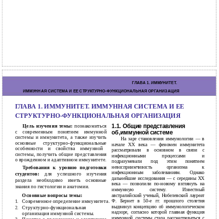
10
ГЛАВА 1. ИMMУНИТЕТ.
ИММУННАЯ СИСТЕМА И ЕЕ СТРУКТУРНО-ФУНКЦИОНАЛЬНАЯ ОРГАНИЗАЦИЯ
ГЛАВА 1. ИММУНИТЕТ. ИММУННАЯ СИСТЕМА И ЕЕ
СТРУКТУРНО-ФУНКЦИОНАЛЬНАЯ ОРГАНИЗАЦИЯ
Цель изучения темы:
познакомиться
1.1. Общие представления
с современным понятием иммунной
об‚иммунной системе
системы и иммунитета, а также изучить
На заре становления иммунологии — в
основные
структурно-функциональные
начале XX века — феномен иммунитета
особенности и свойства иммунной
рассматривали в основном в связи с
системы, получить общие представления
инфекционными процессами и
о врожденном и адаптивном иммунитете.
подразумевали под этим понятием
невосприимчивость организма к
Требования к уровню подготовки
инфекционным заболеваниям. Однако
студентов:
для успешного изучения
дальнейшие исследования — с середины ХХ
раздела необходимо иметь основные
века — позволили по-новому взглянуть на
знания по гистологии и анатомии.
иммунную систему. Известный
Основные вопросы темы:
австралийский ученый, Нобелевский лауреат
Ф. Бернет в 50-е гг. прошлого столетия
Современное определение иммунитета.
1.
выдвинул концепцию об иммунологическом
Структурно-функциональная
2.
надзоре, согласно которой главная функция
организация иммунной системы.
иммунной системы стала рассматриваться с