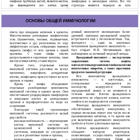
эпифизах трубчатых костей, является местом,
лимфоидные и миелоидные клетки. Все эти
где формируются все клетки крови
структуры являются барьером на пути
(гемопоэз), в том числе клетки иммунной
экзогенного проникновения антигенов.
системы. В красном костном
Селезенка обеспечивает развитие иммунного
13
ОСНОВЫ ОБЩЕЙ ИММУНОЛОГИИ
денный иммунитет эволюционно более
ответа при попадании антигенов в кровоток.
древний: примеры врожденной защиты
Многочисленные регионарные лимфатические
встречаются еще у беспозвоночных. Так,
узлы (брыжеечные, паховые, подмышечные,
фагоцитоз — один из ключевых
подчелюстные и др.) расположены по ходу
механизмов врожденного иммунитета —
лимфатических сосудов, собирающих тканевую
был открыт И.И. Мечниковым при
жидкость (лимфу) от всех органов и тканей
наблюдении за личинкой морской звезды.
организма. С током лимфы обычно
распространяются эндогенные антигены, такие
Врожденный иммунитет — наследственно
как опухолевые клетки, а также вирусы.
закрепленная система защиты
многоклеточныхорганизмовотлюбыхпатогенных/
Кроме того, отдельные клетки
непатогенных микробов, а также эндогенных
иммунной системы рассеяны по всему
продуктов тканевой деструкции.
организму; макрофаги, дендритные
Все компоненты врожденного
клетки, лимфоциты присутствуют во всех
иммунитета — и клеточные, и
органах и тканях.
гуморальные — передаются по
Кровь и лимфа объединяют
наследству, кодируются генами
отдельные разобщенные компоненты
зародышевой линии и не меняются в
иммунной системы в единое целое. Они
течение жизни. Клетки врожденного
обеспечивают рециркуляцию лимфоцитов
иммунитета не образуют клонов, клеток-
и миграцию клеток из центральных
памяти и не подвергаются селекции.
органов в периферические по мере их
Факторы врожденного иммунитета
созревания.
обеспечивают защиту немедленно, в
Благодаря такой организации
первые несколько минут или часов после
иммунной системы реализуется целый
проникновения антигена, в то время как
ряд свойств:
для включения адаптивного иммунитета
высокая мобильность — перемещение
требуется более длительное время.
клеток иммунной системы по
кровеносной и лимфатической
Клетки врожденного иммунитета
системам, миграция из сосудистого
обладают набором рецепторов,
русла в различные ткани и органы;
позволяющих осуществлять первичное
распознавание патогенов. Одни из
непрерывное обновление —