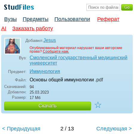
Вузы
Предметы
Пользователи
Реферат
AI
Заказать работу
Jesus
Добавил:
Опубликованный материал нарушает ваши авторские
права?
Сообщите нам.
Смоленский государственный медицинский
Вуз:
университет
Иммунология
Предмет:
Основы общей иммунологии
.pdf
Файл:
Скачиваний:
94
Добавлен:
25.03.2023
Размер:
17 Мб
☆
Скачать
< Предыдущая
2 / 13
Следующая >