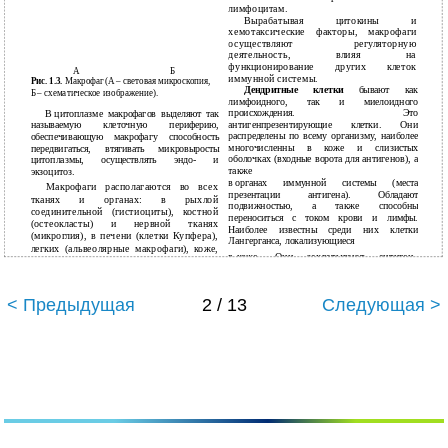
лимфоцитам.
Вырабатывая цитокины и
хемотаксические факторы, макрофаги
осуществляют регуляторную
деятельность, влияя на
функционирование других клеток
А
Б
иммунной системы.
Рис. 1.3.
Макрофаг (А – световая микроскопия,
Дендритные клетки
бывают как
Б
– схематическое изображение).
лимфоидного, так и миелоидного
происхождения. Это
В
цитоплазме макрофагов выделяют так
антигенпрезентирующие клетки. Они
называемую клеточную периферию,
распределены по всему организму, наиболее
обеспечивающую макрофагу способность
многочисленны в коже и слизистых
передвигаться, втягивать микровыросты
оболочках (входные ворота для антигенов), а
цитоплазмы, осуществлять эндо- и
также
экзоцитоз.
в
органах иммунной системы (места
Макрофаги располагаются во всех
презентации антигена). Обладают
тканях и органах: в рыхлой
подвижностью, а также способны
соединительной (гистиоциты), костной
переноситься с током крови и лимфы.
(остеокласты) и нервной тканях
Наиболее известны среди них клетки
(микроглия), в печени (клетки Купфера),
Лангерганса, локализующиеся
легких (альвеолярные макрофаги), коже,
в
коже. Они захватывают антиген,
селезенке, лимфатических узлах и т.д.
перерабатывают его и мигрируют в
ближайший лимфатический узел для
презентации этого антигена
Т-
< Предыдущая
2 / 13
Следующая >
лимфоцитам (рис. 1.4).
19