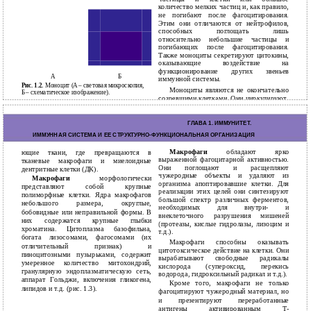
количество мелких частиц и, как правило,
не погибают после фагоцитирования.
Этим они отличаются от нейтрофилов,
способных поглощать лишь
относительно небольшие частицы и
погибающих после фагоцитирования.
Также моноциты секретируют цитокины,
оказывающие воздействие на
функционирование других звеньев
А
Б
иммунной системы.
Рис. 1.2.
Моноцит (А – световая микроскопия,
Моноциты являются не окончательно
Б – схематическое изображение).
созревшими клетками. Они циркулируют
в
крови 2−3 дня, затем выходят в окружа-
18
ГЛАВА 1. ИMMУНИТЕТ.
ИММУННАЯ СИСТЕМА И ЕЕ СТРУКТУРНО-ФУНКЦИОНАЛЬНАЯ ОРГАНИЗАЦИЯ
Макрофаги
обладают ярко
ющие ткани, где превращаются в
выраженной фагоцитарной активностью.
тканевые макрофаги и миелоидные
Они поглощают и расщепляют
дентритные клетки (ДК).
чужеродные объекты и удаляют из
Макрофаги
морфологически
организма апоптировавшие клетки. Для
представляют собой крупные
реализации этих целей они синтезируют
полиморфные клетки. Ядра макрофагов
большой спектр различных ферментов,
небольшого размера, округлые,
необходимых для внутри- и
бобовидные или неправильной формы. В
внеклеточного разрушения мишеней
них содержатся крупные глыбки
(протеазы, кислые гидролазы, лизоцим и
хроматина. Цитоплазма базофильна,
т.д.).
богата лизосомами, фагосомами (их
Макрофаги способны оказывать
отличительный признак) и
цитотоксическое действие на клетки. Они
пиноцитозными пузырьками, содержит
вырабатывают свободные радикалы
умеренное количество митохондрий,
кислорода (супероксид, перекись
гранулярную эндоплазматическую сеть,
водорода, гидроксильный радикал и т.д.).
аппарат Гольджи, включения гликогена,
Кроме того, макрофаги не только
липидов и т.д. (рис. 1.3).
фагоцитируют чужеродный материал, но
и презентируют переработанные
антигены активированным Т-