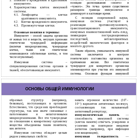
Понятие о врожденном и адаптивном
3.
позиции распознавания «своего» и
иммунитете.
«чужого». Эта точка зрения существенно
Характеристика клеток иммунной
4.
расширила границы иммунологии и
системы.
доминирует в настоящее время.
Лимфоциты — клетки
4.1.
С позиции современной науки,
адаптивного иммунитета.
иммунная система участвует в
Клетки врожденного иммунитета.
4.2.
реализации противоопухолевого,
Промежуточные клетки.
4.3.
трансплантационного иммунитета,
иммунных взаимоотношений мать–плод,
Основные понятия и термины:
ликвидации пострадиационных
Иммунитет – способ защиты организма
последствий, неблагоприятных
от живых тел и веществ, несущих признаки
воздействий экологических факторов и
генетически чужеродной информации
многого другого.
(включая микроорганизмы, чужеродные
клетки, ткани или генетически
Таким образом, уникальность иммунной
изменившиеся собственные клетки, в том
системы заключается в контроле
числе опухолевые).
генетического постоянства организма на
Иммунная система –
протяжении жизни. Все генетически
специализированная система органов и
чужеродное для конкретного организма
элиминируется при участии его иммунной
тканей, обеспечивающая иммунитет.
системы. Основная функция иммунной
системы связана с распознаванием огромного
количества разно-
11
ОСНОВЫ ОБЩЕЙ ИММУНОЛОГИИ
образных структур (например,
навать огромное количество (10
9
–
белковых), поступающих в организм.
10
11
) вариантов антигенных молекул,
Естественно, что среди них преобладают
составляющих так называемый
структуры, так или иначе связанные с
антигенный репертуар;
патогенными и непатогенными
иммунологическая память
—
микроорганизмами. Все эти чужеродные
способность иммунной системы
по отношению к конкретному организму
(клеток памяти) отвечать ускоренно и
вещества объединены таким понятием,
усиленно на повторное введение
как антиген.
антигена (например, при инфекции
Иммунная система обладает целым
или вакцинации);
иммунная толерантность
—
рядом уникальных свойств: