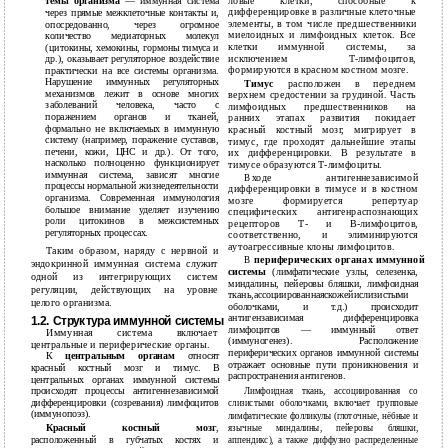
ловые клетки, способные к
темы организма
— иммунная система
дифференцировке в различные клеточные
через прямые межклеточные контакты и,
элементы, в том числе предшественники
опосредованно, через огромное
миелоидных и лимфоидных клеток. Все
количество медиаторных молекул
клетки иммунной системы, за
(цитокины, хемокины, гормоны тимуса и
исключением Т-лимфоцитов,
др.), оказывает регуляторное воздействие
формируются в красном костном мозге.
практически на все системы организма.
Нарушение иммунных регуляторных
Тимус
расположен в переднем
механизмов лежит в основе многих
верхнем средостении за грудиной. Часть
заболеваний человека, часто с
лимфоидных предшественников на
поражением органов и тканей,
ранних этапах развития покидает
формально не включаемых в иммунную
красный костный мозг, мигрирует в
систему (например, поражение суставов,
тимус, где проходят дальнейшие этапы
печени, кожи, ЦНС и др.). От того,
их дифференцировки. В результате в
насколько полноценно функционирует
тимусе образуются Т-лимфоциты.
иммунная система, зависят многие
ходе антигеннезависимой
В
процессы нормальной жизнедеятельности
дифференцировки в тимусе и в костном
организма. Современная иммунология
мозге формируется репертуар
большое внимание уделяет изучению
специфических антигенраспознающих
роли цитокинов в межсистемных
рецепторов Т- и
В-лимфоцитов,
регуляторных процессах.
соответственно, и элиминируются
аутоагрессивные клоны лимфоцитов.
Таким образом, наряду с нервной и
периферических органах иммунной
В
эндокринной иммунная система служит
системы
(лимфатические узлы, селезенка,
одной из интегрирующих систем
миндалины, пейеровы бляшки, лимфоидная
регуляции, действующих на уровне
ткань,ассоциированнаяскожейислизистыми
целого организма.
оболочками, и т.д.) происходит
антигензависимая дифференцировка
1.2. Структура иммунной системы
лимфоцитов — иммунный ответ
Иммунная система включает
(иммуногенез). Расположение
центральные и периферические органы.
периферических органов иммунной системы
К
центральным органам
относят
отражает основные пути проникновения и
красный костный мозг и тимус. В
распространения антигенов.
центральных органах иммунной системы
происходят процессы антигеннезависимой
Лимфоидная ткань, ассоциированная со
дифференцировки (созревания) лимфоцитов
слизистыми оболочками, включает групповые
(иммунопоэз).
лимфатические фолликулы (глоточные, нёбные и
Красный костный мозг
,
язычные миндалины, пейеровы бляшки,
расположенный в губчатых костях и
аппендикс), а также диффузно распределенные