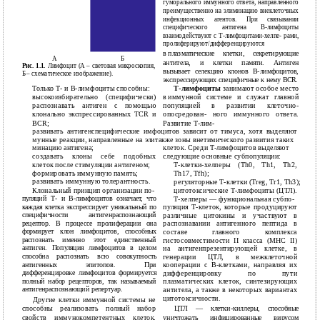
гуморального иммунного ответа, направленного
преимущественно на элиминацию внеклеточных
инфекционных агентов. При связывании
специфического антигена В-лимфоциты
взаимодействуют с Т-лимфоцитами-хелпе- рами,
пролиферируют/дифференцируются
в
плазматические клетки, секретирующие
А
Б
антитела, и клетки памяти. Антиген
Рис. 1.1.
Лимфоцит (A – световая микроскопия,
вызывает селекцию клонов
В-лимфоцитов,
Б – схематическое изображение).
экспрессирующих специфичные к нему BCR.
Только Т- и В-лимфоциты способны:
Т-лимфоциты
занимают особое место
высокоизбирательно (специфически)
в
иммунной системе и служат главной
распознавать антиген с помощью
популяцией в развитии
клеточно-
клонально экспрессированных TCR и
опосредован- ного иммунного ответа.
BCR;
Развитие Т-лим-
развивать антигенспецифические имфоцитов зависит от тимуса, хотя выделяют
мунные реакции, направленные на элитакже зоны внетимического развития таких
минацию антигена;
клеток. Среди Т-лимфоцитов выделяют
создавать клоны себе подобных
следующие основные субпопуляции:
клеток после стимуляции антигеном;
Т-клетки-хелперы (Тh0, Th1, Th2,
формировать иммунную память;
Th17, Tfh);
развивать иммунную толерантность.
регуляторные Т-клетки (Тreg, Тr1, Th3);
Клональный принцип организации по-
цитотоксические Т-лимфоциты (ЦТЛ).
пуляций Т- и В-лимфоцитов означает, что
Т-хелперы — функциональная субпо-
каждая клетка экспрессирует уникальный по
пуляция Т-клеток, которые продуцируют
специфичности антигенраспознающий
различные цитокины и участвуют в
рецептор. В процессе пролиферации она
распознавании антигенного пептида в
формирует клон лимфоцитов, способных
составе главного комплекса
распознать именно этот единственный
гистосовместимости II класса (MHC II)
антиген. Популяция лимфоцитов в целом
на антигенпрезентирующей клетке, в
способна распознать всю совокупность
генерации ЦТЛ, в межклеточной
антигенных эпитопов. При
кооперации с В-клетками, направляя их
дифференцировке лимфоцитов формируется
дифференцировку по пути
полный набор рецепторов, так называемый
плазматических клеток, синтезирующих
антигенраспознающий репертуар.
антитела, а также в некоторых вариантах
цитотоксичности.
Другие клетки иммунной системы не
способны реализовать полный набор
ЦТЛ — клетки-киллеры, способные
свойств иммунокомпетентных клеток,
уничтожать инфицированные вирусом