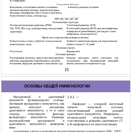
В1-лимфоциты
Гуморальные факторы
Комплемент, естественные антитела, катионные
Антитела различных изотипов:
противомикробные пептиды, провоспалительные
цитокины, интерфероны типа 1, белки острой фазы,
белки теплового шока, лектины и др.
IgM, IgG, IgA, IgE, IgD
Распознающие структуры
Паттерн-распознающие рецепторы (PRR):
Т-клеточный рецептор (TCR)
Toll, NOD, RIG и др. (консервативны, наследственно
В-клеточный рецептор (BCR) (высокоспецифичны,
подвергаются рекомбинации, для каждого клона
закреплены)
лимфоцитов, не наследуются)
Время для осуществления реакции на антиген
Клетки готовы к ответу, требуется только распозна-
Требуется значительное время для подготовки им-
вание (минуты, часы)
мунного ответа (7−10 дней)
Иммунная память
Отсутствует
Формируется
Основные функции
Распознавание патогенов, прямое противомикробное
Развитие иммунного ответа клеточного или
действие, поддержание микробиоценоза, развитие
гуморального типа, формирование иммунной
воспаления, индукция адаптивного иммунитета и др.
памяти, иммунной толерантности и др.
15
ОСНОВЫ ОБЩЕЙ ИММУНОЛОГИИ
Врожденный и адаптивный
1.4.1. —
иммунитет функционируют сообща.
Активация врожденного иммунитета, как
Лимфоцит — основной клеточный
правило, запускает механизмы
элемент иммунной системы,
адаптивного иммунитета, а те в свою
обеспечивающий развитие реакций
очередь стимулируют факторы
адаптивного иммунитета. Лимфоциты —
врожденного иммунитета. Примеры
неоднородная популяция клеток,
взаимодействия врожденного и
участвующих в реакциях адаптивного (Т-
адаптивного иммунитета приведены
и В-лимфоциты и их многочисленные
ниже:
дендритные клетки и макрофаги презенсубпопуляции) и врожденного (NK-, NKT-