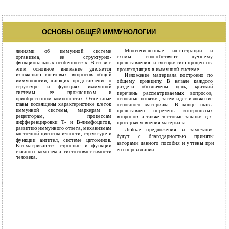
ОСНОВЫ ОБЩЕЙ ИММУНОЛОГИИ
Многочисленные иллюстрации и
лениями об иммунной системе
схемы способствуют лучшему
организма, ее структурно-
функциональных особенностях. В связи с
представлению и восприятию процессов,
этим основное внимание уделяется
происходящих в иммунной системе.
изложению ключевых вопросов общей
Изложение материала построено по
иммунологии, дающих представление о
общему принципу. В начале каждого
структуре и функциях иммунной
раздела обозначены цель, краткий
системы, ее врожденном и
перечень рассматриваемых вопросов,
приобретенном компонентах. Отдельные
основные понятия, затем идет изложение
главы посвящены характеристике клеток
основного материала. В конце главы
иммунной системы, маркерам и
представлен перечень контрольных
рецепторам, процессам
вопросов, а также тестовые задания для
дифференцировки Т- и В-лимфоцитов,
проверки усвоения материала.
развитию иммунного ответа, механизмам
Любые предложения и замечания
клеточной цитотоксичности, структуре и
будут с благодарностью приняты
функции антител, системе цитокинов.
авторами данного пособия и учтены при
Рассматриваются строение и функции
его переиздании.
главного комплекса гистосовместимости
человека.