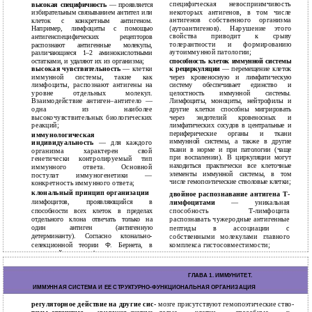
специфическая невосприимчивость
высокая специфичность
— проявляется
некоторых антигенов, в том числе
избирательным связыванием антител или
антигенов собственного организма
клеток с конкретным антигеном.
(аутоантигенов). Нарушение этого
Например, лимфоциты с помощью
свойства приводит к срыву
антигенспецифических рецепторов
толерантности и формированию
распознают антигенные молекулы,
аутоиммунной патологии;
различающиеся
1–2
аминокислотными
остатками, и удаляют их из организма;
способность клеток иммунной системы
высокая чувствительность
— клетки
к рециркуляции
— перемещение клеток
иммунной системы, такие как
через кровеносную и лимфатическую
лимфоциты, распознают антигены на
систему обеспечивает единство и
уровне отдельных молекул.
целостность иммунной системы.
Взаимодействие
антиген–антитело
—
Лимфоциты, моноциты, нейтрофилы и
одна из наиболее
другие клетки способны мигрировать
высокочувствительных биологических
через эндотелий кровеносных и
реакций;
лимфатических сосудов в центральные и
периферические органы и ткани
иммунологическая
иммунной системы, а также в другие
индивидуальность
— для каждого
ткани в норме и при патологии (чаще
организма характерен свой
при воспалении). В циркуляции могут
генетически контролируемый тип
находиться практически все клеточные
иммунного ответа. Основной
элементы иммунной системы, в том
постулат иммуногенетики —
числе гемопоэтические стволовые клетки;
конкретность иммунного ответа;
клональный принцип организации
двойное распознавание антигена Т-
лимфоцитов, проявляющийся в
лимфоцитами
— уникальная
способности всех клеток в пределах
способность
Т-лимфоцита
отдельного клона отвечать только на
распознавать чужеродные антигенные
один антиген (антигенную
пептиды в ассоциации с
детерминанту). Согласно клонально-
собственными молекулами главного
селекционной теории Ф. Бернета, в
комплекса гистосовместимости;
иммунной системе формируются клоны
лимфоцитов, способные распоз-
12
ГЛАВА 1. ИMMУНИТЕТ.
ИММУННАЯ СИСТЕМА И ЕЕ СТРУКТУРНО-ФУНКЦИОНАЛЬНАЯ ОРГАНИЗАЦИЯ
регуляторное действие на другие сис-
мозге присутствуют гемопоэтические ство-