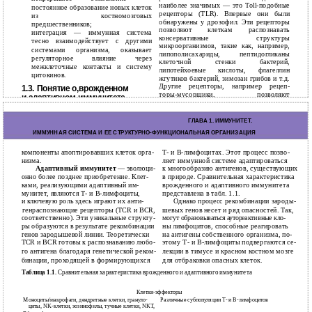
наиболее значимых — это Toll-подобные
постоянное образование новых клеток
рецепторы (TLR). Впервые они были
из костномозговых
обнаружены у дрозофил. Эти рецепторы
предшественников;
позволяют клеткам распознавать
интеграция — иммунная система
консервативные структуры
тесно взаимодействует с другими
микроорганизмов, такие как, например,
системами организма, оказывает
липополисахариды, пептидогликаны
регуляторное влияние через
клеточной стенки бактерий,
межклеточные контакты и систему
липотейхоевые кислоты, флагеллин
цитокинов.
жгутиков бактерий, зимозан грибов и т.д.
Другие рецепторы, например рецеп-
1.3. Понятие о‚врожденном
торы-мусорщики, позволяют
и‚адаптивном иммунитете
распознавать
Различают врожденный и адаптивный
(или приобретенный) иммунитет. Врож-
ГЛАВА 1. ИMMУНИТЕТ.
14
ИММУННАЯ СИСТЕМА И ЕЕ СТРУКТУРНО-ФУНКЦИОНАЛЬНАЯ ОРГАНИЗАЦИЯ
компоненты апоптировавших клеток орга-
Т- и В-лимфоцитах. Этот процесс позво-
низма.
ляет иммунной системе адаптироваться
Адаптивный иммунитет
— эволюци-
к многообразию антигенов, существующих
онно более позднее приобретение. Клет-
в природе. Сравнительная характеристика
ками, реализующими адаптивный им-
врожденного и адаптивного иммунитета
мунитет, являются Т- и В-лимфоциты,
представлена в табл. 1.1.
и ключевую роль здесь играют их анти-
Однако процесс рекомбинации зароды-
генраспознающие рецепторы (TCR и BCR,
шевых генов несет и ряд опасностей. Так,
соответственно). Эти уникальные структу-
могут образовываться аутореактивные кло-
ры образуются в результате рекомбинации
ны лимфоцитов, способные реагировать
генов зародышевой линии. Теоретически
на антигены собственного организма, по-
TCR и BCR готовы к распознаванию любо-
этому Т- и В-лимфоциты подвергаются се-
го антигена благодаря генетической реком-
лекции в тимусе и красном костном мозге
бинации, проходящей в формирующихся
для отбраковки опасных клеток.
Таблица 1.1.
Сравнительная характеристика врожденного и адаптивного иммунитета
Врожденный
Адаптивный
Клетки-эффекторы
Моноциты/макрофаги, дендритные клетки, грануло-
Различные субпопуляции Т- и В-лимфоцитов
циты, NK-клетки, эозинофилы, тучные клетки, NKT,