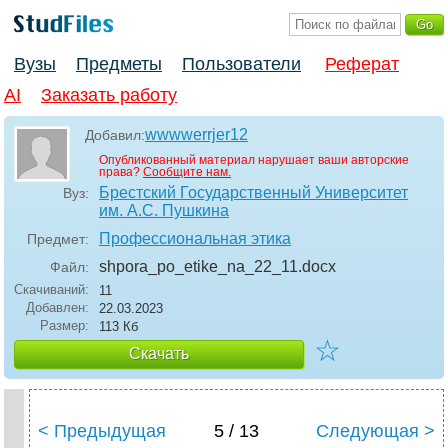
Вузы
Предметы
Пользователи
Реферат
AI
Заказать работу
wwwwerrjer12
Добавил:
Опубликованный материал нарушает ваши авторские
права?
Сообщите нам.
Брестский Государственный Университет
Вуз:
им. А.С. Пушкина
Профессиональная этика
Предмет:
shpora_po_etike_na_22_11
.docx
Файл:
Скачиваний:
11
Добавлен:
22.03.2023
Размер:
113 Кб
☆
Скачать
< Предыдущая
5 / 13
Следующая >