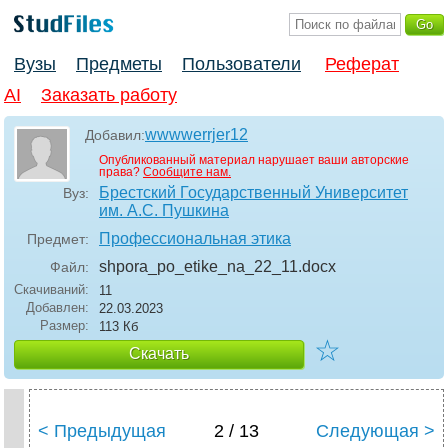
Вузы
Предметы
Пользователи
Реферат
AI
Заказать работу
wwwwerrjer12
Добавил:
Опубликованный материал нарушает ваши авторские
права?
Сообщите нам.
Брестский Государственный Университет
Вуз:
им. А.С. Пушкина
Профессиональная этика
Предмет:
shpora_po_etike_na_22_11
.docx
Файл:
Скачиваний:
11
Добавлен:
22.03.2023
Размер:
113 Кб
☆
Скачать
< Предыдущая
2 / 13
Следующая >