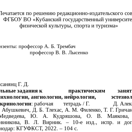
Печатается по решению редакционно-издательского сов
ФГБОУ ВО «Кубанский государственный университе
физической культуры, спорта и туризма»
нзенты: профессор А. Б. Трембач
профессор В. В. Лысенко
санянц Г. Д.
льные задания к
практическим
заня
нхнологии, ангиологии, нейрологии,
эстезио
окринологии
: рабочая
тетрадь / Г.
Д. Алек
. Абушкевич, Д. Б. Тлехас, А. М. Филенко, Т. Г. Гричан
Медведева, Ю. А. Кудряшова, О. В. Маякова,
вникова, В. Л. Вирник. – 10-е изд., испр. и до
нодар: КГУФКСТ, 2022. – 104 с.