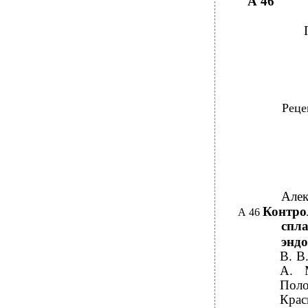
А 46
Реце
Алек
Контро
А 46
спла
энд
В. В
А. 
Поло
Крас