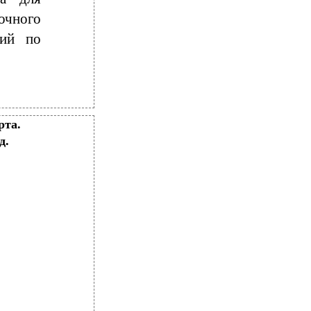
аочного
ний по
рта.
д.