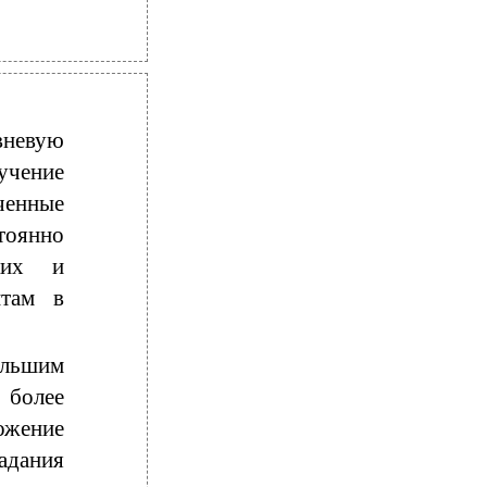
вневую
учение
ченные
тоянно
ких и
нтам в
ольшим
 более
ожение
адания