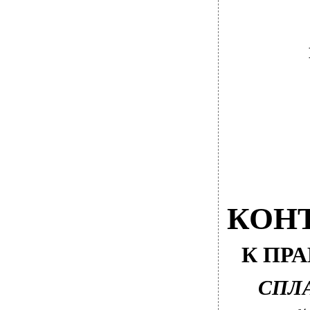
КОН
К ПР
СПЛ