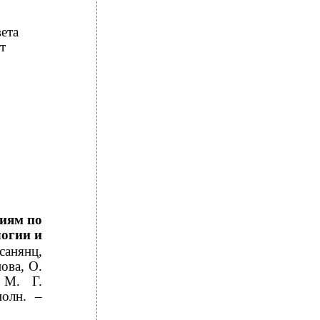
ета
т
тиям по
логии и
санянц,
ова, О.
 М. Г.
полн. –