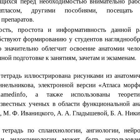
щихся перед необходимостью внимательно рабо
атласом, другими пособиями, посещать 
 препаратов.
ость, простота и информативность данной р
бствуют формированию у студентов нагляднообр
 значительно облегчит освоение анатомии чело
ой подготовке к занятиям, зачетам и экзаменам.
 тетрадь иллюстрирована рисунками из анатомич
Синельникова, электронной версии «Атласа морф
iamedinfo, а также использованы теорети
звестных ученых в области функциональной ан
, М. Ф. Иваницкого, А. А. Гладышевой, Б. А. Ник
 тетрадь по спланхнологии, ангиологии, нейро
и и эндокринологии может быть использова