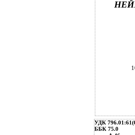
НЕЙ
1
УДК 796.01:61(
ББК 75.0