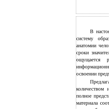
В насто
систему обра
анатомии чело
сроки значит
ощущается р
информацион
освоении пред
Предлаг
количеством 
полное предст
материала соо