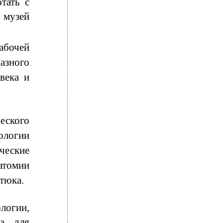
тать с
музей
абочей
азного
века и
еского
ологии
ческие
атомии
итюка.
логии,
на для