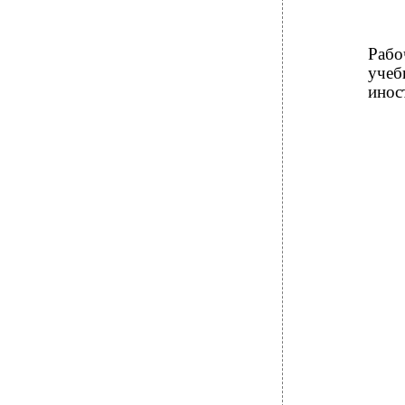
Рабо
уче
инос