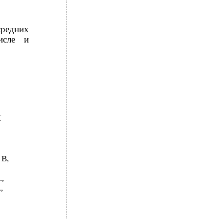
средних
исле и
К
 В,
.,
,