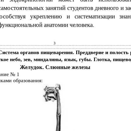
самостоятельных занятий студентов дневного и з
пособствуя укреплению и систематизации зна
функциональной анатомии человека.
3
 Система органов пищеварения. Преддверие и полость 
кое небо, зев, миндалины, язык, губы. Глотка, пищево
Желудок. Слюнные железы
ание № 1
лками образования: