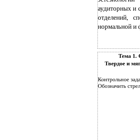
аудиторных и 
отделений, с
нормальной и 
Тема 1.
Твердое и мяг
Контрольное зад
Обозначить стре