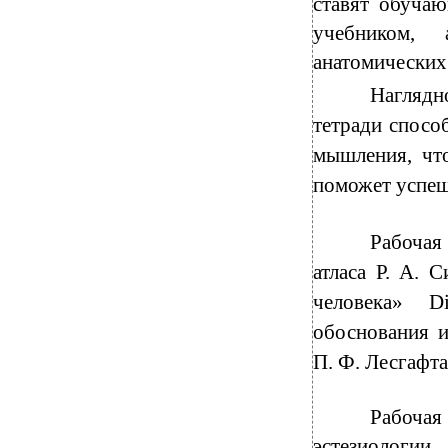
ставят обучаю
учебником, 
анатомических
Наглядн
тетради спосо
мышления, что
поможет успешн
Рабочая
атласа Р. А. 
человека» D
обоснования и
П. Ф. Лесгафта
Рабочая
эстезиологи