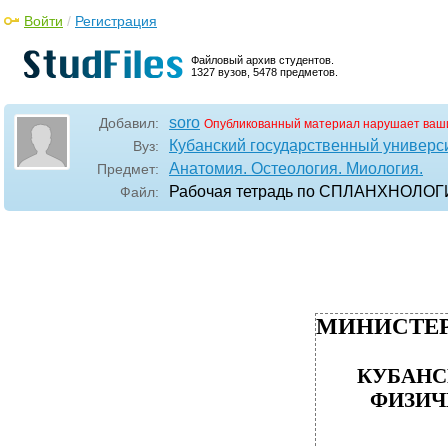
Войти
/
Регистрация
Файловый архив студентов.
1327 вузов, 5478 предметов.
soro
Добавил:
Опубликованный материал нарушает ваш
Кубанский государственный универси
Вуз:
Анатомия. Остеология. Миология.
Предмет:
Рабочая тетрадь по СПЛАНХНОЛ
Файл:
МИНИСТЕР
КУБАНС
ФИЗИЧ