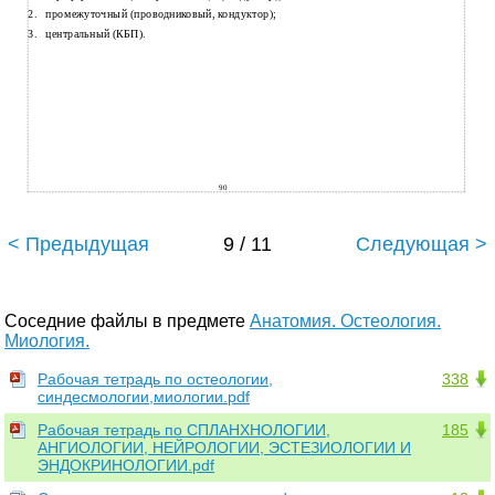
2.
промежуточный (проводниковый, кондуктор);
3.
центральный (КБП).
90
< Предыдущая
9 / 11
Следующая >
Соседние файлы в предмете
Анатомия. Остеология.
Миология.
Рабочая тетрадь по остеологии,
338
синдесмологии,миологии.pdf
Рабочая тетрадь по СПЛАНХНОЛОГИИ,
185
АНГИОЛОГИИ, НЕЙРОЛОГИИ, ЭСТЕЗИОЛОГИИ И
ЭНДОКРИНОЛОГИИ.pdf