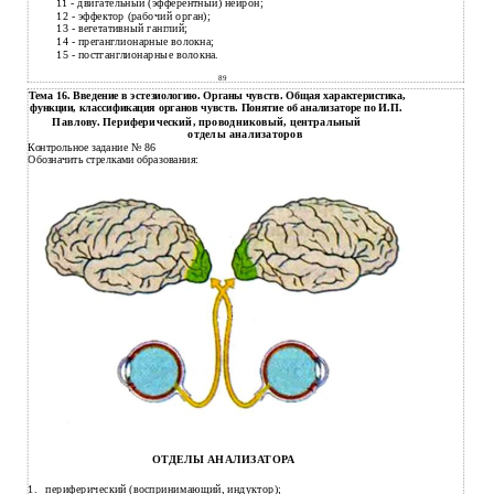
11
- двигательный (эфферентный) нейрон;
12
- эффектор (рабочий орган);
13
- вегетативный ганглий;
14
- преганглионарные волокна;
15
- постганглионарные волокна.
89
Тема 16. Введение в эстезиологию. Органы чувств. Общая характеристика,
функции, классификация органов чувств. Понятие об анализаторе по И.П.
Павлову. Периферический, проводниковый, центральный
отделы анализаторов
Контрольное задание № 86
Обозначить стрелками образования:
ОТДЕЛЫ АНАЛИЗАТОРА
1.
периферический (воспринимающий, индуктор);