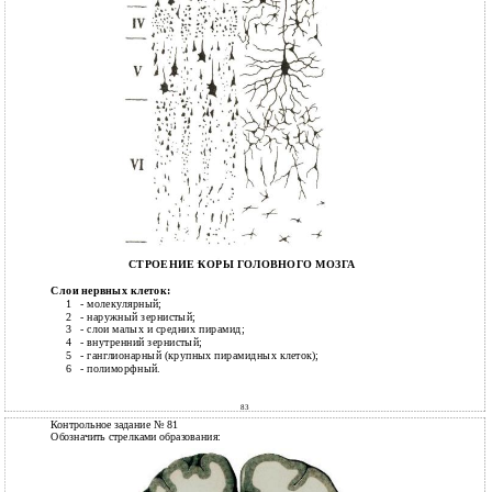
СТРОЕНИЕ КОРЫ ГОЛОВНОГО МОЗГА
Слои нервных клеток:
1
- молекулярный;
2
- наружный зернистый;
3
- слои малых и средних пирамид;
4
- внутренний зернистый;
5
- ганглионарный (крупных пирамидных клеток);
6
- полиморфный.
83
Контрольное задание № 81
Обозначить стрелками образования: