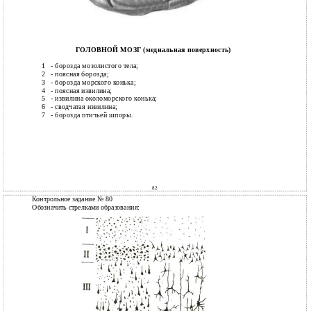
ГОЛОВНОЙ МОЗГ (медиальная поверхность)
1
- борозда мозолистого тела;
2
- поясная борозда;
3
- борозда морского конька;
4
- поясная извилина;
5
- извилина околоморского конька;
6
- сводчатая извилина;
7
- борозда птичьей шпоры.
82
Контрольное задание № 80
Обозначить стрелками образования: