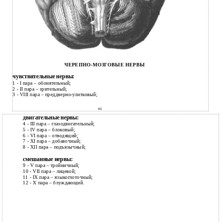
ЧЕРЕПНО-МОЗГОВЫЕ НЕРВЫ
чувствительные нервы:
1
- I пара – обонятельный;
2
- II пара – зрительный;
3
- VIII пара –
преддверно-улитковый;
86
двигательные нервы:
4 - III пара – глазодвигательный;
5 - IV пара – блоковый;
6 - VI пара – отводящий;
7 - ХI пара – добавочный;
8 - XII пара – подъязычный;
смешанные нервы:
9 - V пара – тройничный;
10 - VII пара – лицевой;
11 - IХ пара – языкоглоточный;
12 - Х пара – блуждающий.