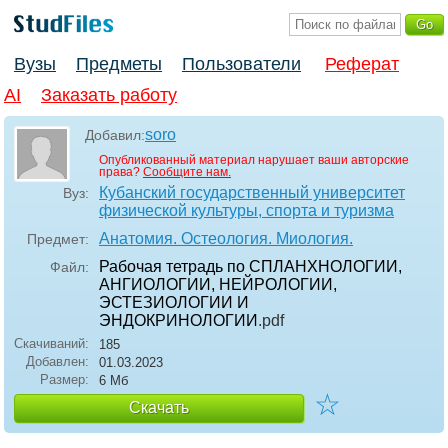
Вузы
Предметы
Пользователи
Реферат
AI
Заказать работу
soro
Добавил:
Опубликованный материал нарушает ваши авторские
права?
Сообщите нам.
Кубанский государственный университет
Вуз:
физической культуры, спорта и туризма
Анатомия. Остеология. Миология.
Предмет:
Рабочая тетрадь по СПЛАНХНОЛОГИИ,
Файл:
АНГИОЛОГИИ, НЕЙРОЛОГИИ,
ЭСТЕЗИОЛОГИИ И
ЭНДОКРИНОЛОГИИ
.pdf
Скачиваний:
185
Добавлен:
01.03.2023
Размер:
6 Мб
☆
Скачать