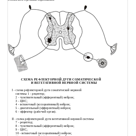
СХЕМА РЕФЛЕКТОРНОЙ ДУГИ СОМАТИЧЕСКОЙ
И ВЕГЕТАТИВНОЙ НЕРВНОЙ СИСТЕМЫ
I - схема рефлекторной дуги соматической нервной
системы 1 - рецептор;
2
- чувствительный (афферентный) нейрон;
3
- ЦНС;
4
- вставочный (ассоциативный) нейрон;
5
- двигательный (эфферентный) нейрон;
6
- эффектор (рабочий орган).
II - схема рефлекторной дуги вегетативной нервной системы
7
- рецептор;
8
- чувствительный (афферентный) нейрон;
9
- ЦНС;
10
- вставочный (ассоциативный) нейрон;