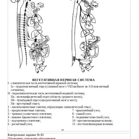
ВЕГЕТАТИВНАЯ НЕРВНАЯ СИСТЕМА
I - симпатическая часть вегетативной нервной системы;
Iа - грудопоясничный отдел (спинной мозг с VIII шейного по I-II поясничный
сегменты);
II
- парасимпатическая часть вегетативной нервной системы;
IIа - мезенцефалический отдел (область среднего мозга);
IIб - бульбарный отдел (продолговатый мозг и мост);
IIв - крестцовый отдел;
- околопозвоночные ганглии, образующие симпатический ствол;
1
- предпозвоночные ганглии;
7
- крылонебный узел;
2
- чревное (солнечное) сплетение;
8
- ушной узел;
3
- нижнее брыжеечное сплетение;
9
- поднижнечелюстной узел;
4
- подчревное сплетение;
10
- преганглионарные волокна;
5
- ресничный узел;
11
- постганглионарные волокна.
6
88
Контрольное задание № 85
Обозначить стрелками образования: