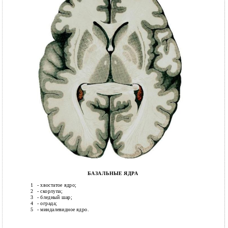
БАЗАЛЬНЫЕ ЯДРА
1
- хвостатое ядро;
2
- скорлупа;
3
- бледный шар;
4
- ограда;
5
- миндалевидное ядро.