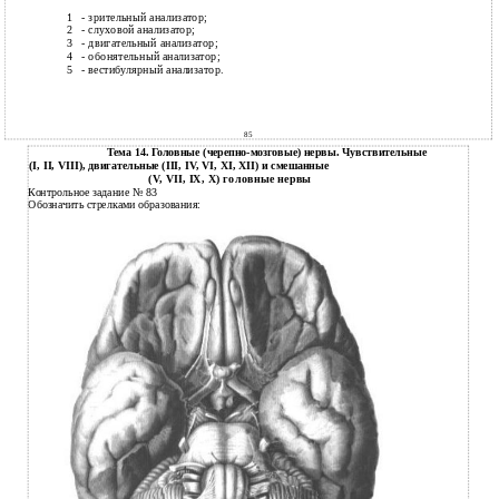
1
- зрительный анализатор;
2
- слуховой анализатор;
3
- двигательный анализатор;
4
- обонятельный анализатор;
5
- вестибулярный анализатор.
85
Тема 14. Головные (черепно-мозговые) нервы. Чувствительные
(I, II, VIII), двигательные (III, IV, VI, XI, XII) и смешанные
(V, VII, IX, X) головные нервы
Контрольное задание № 83
Обозначить стрелками образования: