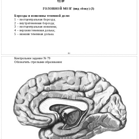
ГОЛОВНОЙ МОЗГ (вид сбоку) (3)
Борозды и извилины теменной доли:
1 – постцентральная борозда;
2 – внутритеменная борозда;
3 – постцентральная извилина;
4 – верхняя теменная долька;
5 – нижняя теменная долька.
81
Контрольное задание № 79
Обозначить стрелками образования: