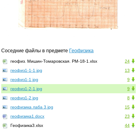
Соседние файлы в предмете
Геофизика
геофиз. Мишин-Томаровская. РМ-18-1.xlsx
24
геофиз1-1-1.jpg
13
геофиз1-1.jpg
9
геофиз1-2-1.jpg
9
геофиз1-2.jpg
8
геофизика лаба 3.jpg
15
геофизика1.docx
23
Геофизика3.xlsx
44