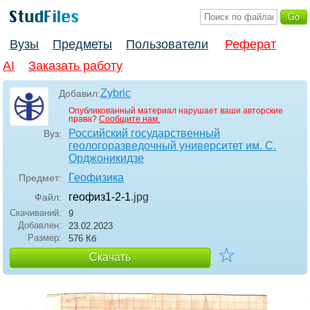
Вузы
Предметы
Пользователи
Реферат
AI
Заказать работу
Zybric
Добавил:
Опубликованный материал нарушает ваши авторские
права?
Сообщите нам.
Российский государственный
Вуз:
геологоразведочный университет им. С.
Орджоникидзе
Геофизика
Предмет:
геофиз1-2-1
.jpg
Файл:
Скачиваний:
9
Добавлен:
23.02.2023
Размер:
576 Кб
☆
Скачать