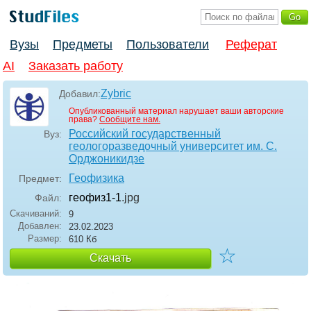
Вузы
Предметы
Пользователи
Реферат
AI
Заказать работу
Zybric
Добавил:
Опубликованный материал нарушает ваши авторские
права?
Сообщите нам.
Российский государственный
Вуз:
геологоразведочный университет им. С.
Орджоникидзе
Геофизика
Предмет:
геофиз1-1
.jpg
Файл:
Скачиваний:
9
Добавлен:
23.02.2023
Размер:
610 Кб
☆
Скачать