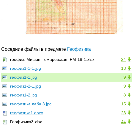
Соседние файлы в предмете
Геофизика
геофиз. Мишин-Томаровская. РМ-18-1.xlsx
24
геофиз1-1-1.jpg
13
геофиз1-1.jpg
9
геофиз1-2-1.jpg
9
геофиз1-2.jpg
8
геофизика лаба 3.jpg
15
геофизика1.docx
23
Геофизика3.xlsx
44