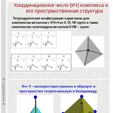
Координационное число (КЧ) комплекса и
его пространственная структура
Тетраэдрическая конфигурация характерна для
комплексов металлов с KЧ=4 из V, VI, VII групп а также
комплексов галогенидом металлов II-VIII – групп.
►Содержание►
Кч= 5 – малорастпространено и образует в
пространстве тетрагональную и бипирамиду.