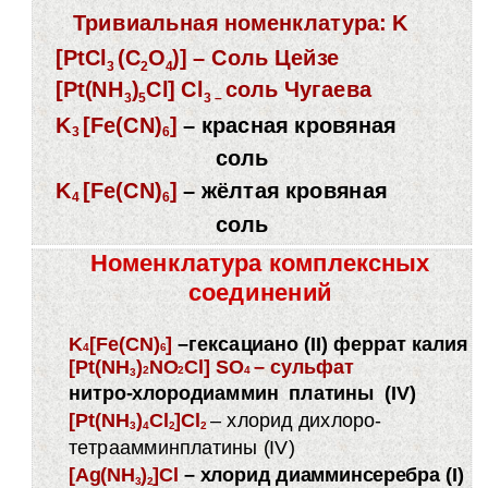
Тривиальная номенклатура: K
[PtCl
(C
O
)]
– Соль Цейзе
3
2
4
[Pt(NH
)
Cl] Cl
соль Чугаева
3
5
3
–
K
[Fe(CN)
]
– красная кровяная
3
6
соль
K
[Fe(CN)
]
– жёлтая кровяная
4
6
соль
Номенклатура комплексных
соединений
K
[Fe(CN)
]
–гексациано (II) феррат калия
4
6
[Pt(NH
)
NO
Cl] SO
– сульфат
2
2
4
3
нитро-хлородиаммин платины (IV)
[Pt(NH
)
Cl
]Cl
– хлорид дихлоро-
3
4
2
2
тетраамминплатины (IV)
[Ag(NH
)
]Cl
– хлорид диамминсеребра (I)
3
2