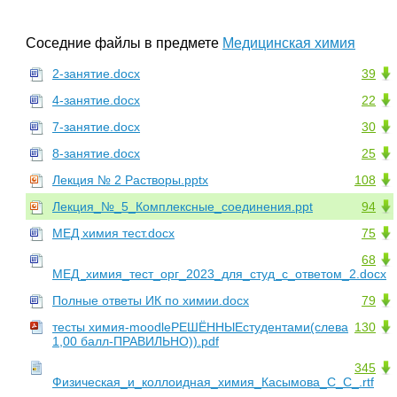
Соседние файлы в предмете
Медицинская химия
2-занятие.docx
39
4-занятие.docx
22
7-занятие.docx
30
8-занятие.docx
25
Лекция № 2 Растворы.pptx
108
Лекция_№_5_Комплексные_соединения.ppt
94
МЕД химия тест.docx
75
68
МЕД_химия_тест_орг_2023_для_студ_с_ответом_2.docx
Полные ответы ИК по химии.docx
79
тесты химия-moodleРЕШЁННЫЕстудентами(слева
130
1,00 балл-ПРАВИЛЬНО)).pdf
345
Физическая_и_коллоидная_химия_Касымова_С_С_.rtf