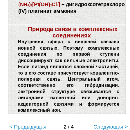
(
NH
)
[Pt(OH)
Cl
]
– дигидроксотетрахлоро
4
2
2
4
(IV) платинат аммония
Природа связи в комплексных
соединениях
Внутрення сфера с внешней связана
ионной связью. Поэтому комплексные
соединения по первой ступени
диссоциируют как сильные электролиты.
Если лиганд является сложной частицей,
то в его составе присутствует ковалентно-
полярная связь. Центральный атом,
соответственно его гибридизации,
эектронной структуре связывается с
лигандами валентной или донорно-
акцепторной связями и формируется
комплексный ион.
< Предыдущая
2 / 4
Следующая >