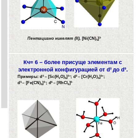
Пентациано никелят (II),
[Ni(CN)
]
3-
5
Кч= 6 – более присуще элементам с
электронной конфигурацией от d
до d
.
0
9
Примеры: d
– [Sc(H
O)
]
; d
– [Cr(H
O)
]
;
0
3+
3
3+
2
6
2
6
d
– [Fe(CN)
]
; d
– [RhCl
]
5
3-
6
3-
6
6