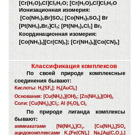
[Cr(H
O)
Cl]Cl
H
O; [Cr(H
O)
Cl]Cl
H
O
2
5
2
2
2
4
2
2
Ионизационная изомерия:
[Co(NH
)
Br]SO
; [Co(NH
)
SO
] Br
3
5
4
3
5
4
[Pt(NH
)
Br
]Cl
; [Pt(NH
)
Cl
] Br
3
4
2
2
3
4
2
2
Координационная изомерия:
[Co(NH
)
][Cr(CN)
]; [Cr(NH
)
][Co(CN)
]
3
6
6
3
6
6
Классификация комплексов
По своей природе комплексные
соединения бывают:
Кислоты:
Н
[SF
]; H
[AuCl
]
2
6
3
6
Основания:
[Cu(NH
)
](OH)
; [Zn(NH
)
](OH)
3
4
2
3
6
2
Соли:
[Cu(NH
)
]Cl
; Al (H
O)
Cl
3
4
2
2
6
3
По природе лиганда комплексы
бывают:
аммиакатами
[Ni(NH
)
]Cl
, [Cu(NH
)
]SO
3
6
2
3
4
4
ацидокомплексами
K
[Fe(CN)
]
Na
[Ag(C
O
)
]
3
6
,
3
2
4
2