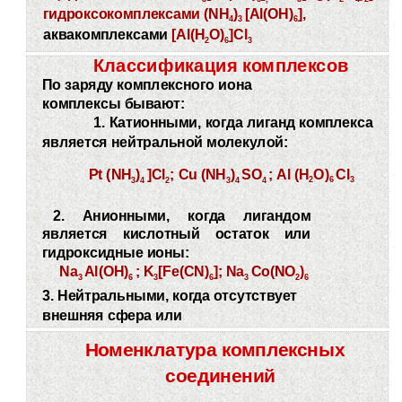
гидроксокомплексами
(NH
)
[Al(OH)
],
4
3
6
аквакомплексами
[Al(H
O)
]Cl
2
6
3
Классификация комплексов
По заряду комплексного иона
комплексы бывают:
1. Катионными, когда лиганд комплекса
является нейтральной молекулой:
Pt (NH
)
]Cl
; Cu (NH
)
SO
; Al (H
O)
Cl
2
6
3
3
4
2
3
4
4
2. Анионными, когда лигандом
является кислотный остаток или
гидроксидные ионы:
Na
Al(OH)
; K
[Fe(CN)
]; Na
Co(NO
)
3
6
3
6
3
2
6
3. Нейтральными, когда отсутствует
внешняя сфера или
Номенклатура комплексных
соединений