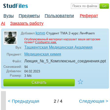
Вузы
Предметы
Пользователи
Реферат
AI
Заказать работу
korvo
Добавил:
Студент ТМА 2-курс ЛечФакrn
Опубликованный материал нарушает ваши авторские
права?
Сообщите нам.
Ташкентская Медицинская Академия
Вуз:
Медицинская химия
Предмет:
Лекция_№_5_Комплексные_соединения
.ppt
Файл:
Скачиваний:
94
Добавлен:
04.02.2023
Размер:
3 Мб
☆
Скачать
< Предыдущая
2 / 4
Следующая >