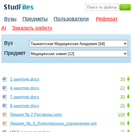
Вузы
Предметы
Пользователи
Реферат
AI
Заказать работу
Вуз
Предмет
2-занятие.docx
39
4-занятие.docx
22
7-занятие.docx
30
8-занятие.docx
25
Лекция № 2 Растворы.pptx
108
Лекция_№_5_Комплексные_соединения.ppt
94