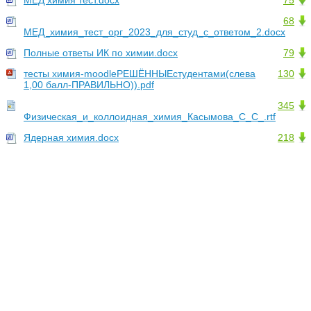
МЕД химия тест.docx
75
68
МЕД_химия_тест_орг_2023_для_студ_с_ответом_2.docx
Полные ответы ИК по химии.docx
79
тесты химия-moodleРЕШЁННЫЕстудентами(слева
130
1,00 балл-ПРАВИЛЬНО)).pdf
345
Физическая_и_коллоидная_химия_Касымова_С_С_.rtf
Ядерная химия.docx
218