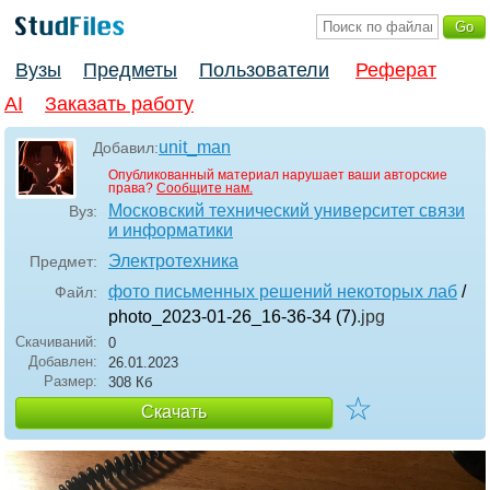
Вузы
Предметы
Пользователи
Реферат
AI
Заказать работу
unit_man
Добавил:
Опубликованный материал нарушает ваши авторские
права?
Сообщите нам.
Московский технический университет связи
Вуз:
и информатики
Электротехника
Предмет:
фото письменных решений некоторых лаб
/
Файл:
photo_2023-01-26_16-36-34 (7)
.jpg
Скачиваний:
0
Добавлен:
26.01.2023
Размер:
308 Кб
☆
Скачать