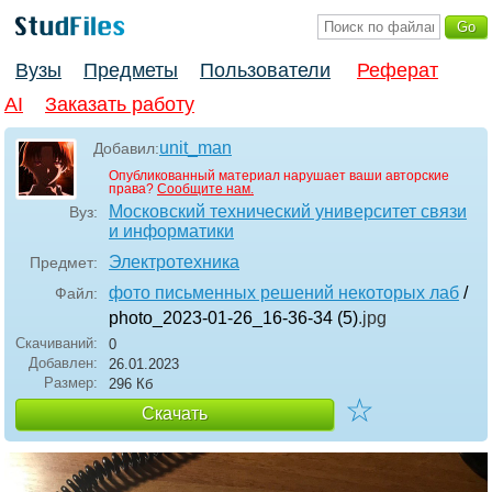
Вузы
Предметы
Пользователи
Реферат
AI
Заказать работу
unit_man
Добавил:
Опубликованный материал нарушает ваши авторские
права?
Сообщите нам.
Московский технический университет связи
Вуз:
и информатики
Электротехника
Предмет:
фото письменных решений некоторых лаб
/
Файл:
photo_2023-01-26_16-36-34 (5)
.jpg
Скачиваний:
0
Добавлен:
26.01.2023
Размер:
296 Кб
☆
Скачать