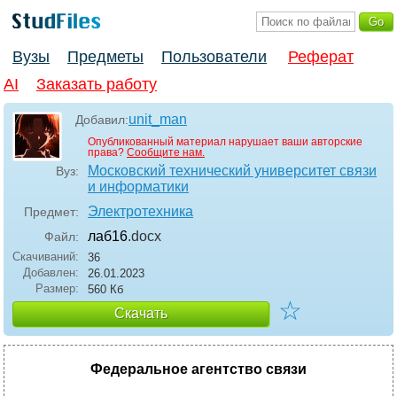
Вузы
Предметы
Пользователи
Реферат
AI
Заказать работу
unit_man
Добавил:
Опубликованный материал нарушает ваши авторские
права?
Сообщите нам.
Московский технический университет связи
Вуз:
и информатики
Электротехника
Предмет:
лаб16
.docx
Файл:
Скачиваний:
36
Добавлен:
26.01.2023
Размер:
560 Кб
☆
Скачать
Федеральное агентство связи