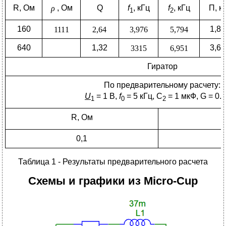
R, Ом
, Ом
Q
f
, кГц
f
, кГц
П, к
1
2
160
1,81
640
1,32
3,63
Гиратор
По предварительному расчету:
U
= 1 B,
f
= 5 кГц, С
= 1 мкФ, G = 0.
1
0
2
R, Ом
0,1
Таблица 1 - Результаты предварительного расчета
Схемы и графики из
Micro
-
Cup