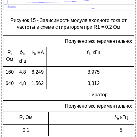
Рисунок 15 - Зависимость модуля входного тока от
частоты в схеме с гиратором при R1 = 0.2 Ом
Получено экспериментально:
R,
f
,
I
, мА
f
, кГц
0
0
1
Ом
кГц
160
4,8
6,249
3,975
640
4,8
1,562
3,312
Гиратор
Получено экспериментально:
R, Ом
f
, кГц
0
0,1
5