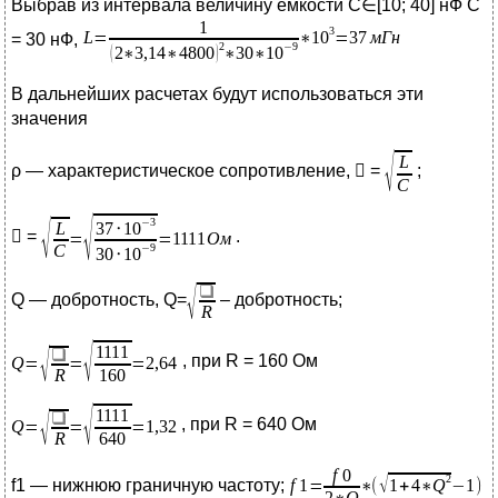
Выбрав из интервала величину ёмкости C∈[10; 40] нФ C
= 30 нФ,
В дальнейших расчетах будут использоваться эти
значения
ρ — характеристическое сопротивление,  =
;
 =
.
Q — добротность, Q=
– добротность;
, при R = 160 Ом
, при R = 640 Ом
f1 — нижнюю граничную частоту;