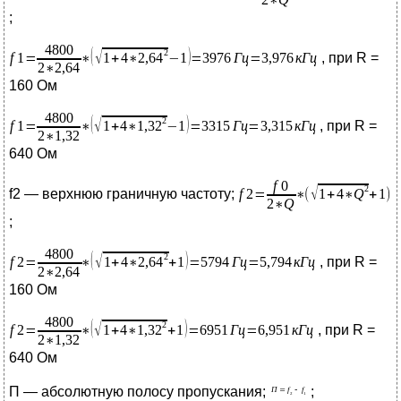
;
, при R =
160 Ом
, при R =
640 Ом
f2 — верхнюю граничную частоту;
;
, при R =
160 Ом
, при R =
640 Ом
П — абсолютную полосу пропускания;
;