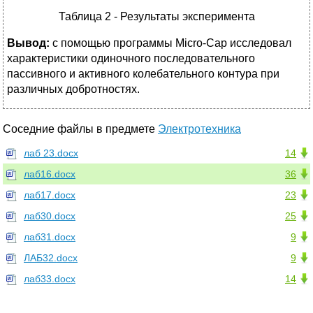
Таблица 2 - Результаты эксперимента
Вывод
:
с помощью программы Micro-Cap исследовал
характеристики одиночного последовательного
пассивного и активного колебательного контура при
различных добротностях.
Соседние файлы в предмете
Электротехника
лаб 23.docx
14
лаб16.docx
36
лаб17.docx
23
лаб30.docx
25
лаб31.docx
9
ЛАБ32.docx
9
лаб33.docx
14