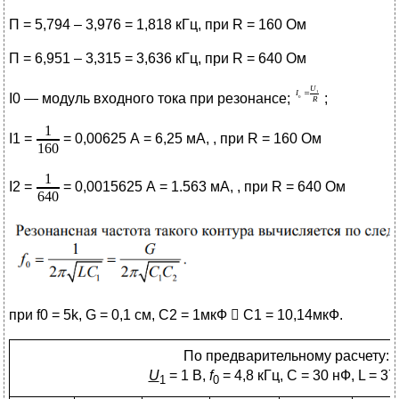
П = 5,794 – 3,976 = 1,818 кГц, при R = 160 Ом
П = 6,951 – 3,315 = 3,636 кГц, при R = 640 Ом
I0 — модуль входного тока при резонансе;
;
I1 =
= 0,00625 А = 6,25 мА, , при R = 160 Ом
I2 =
= 0,0015625 А = 1.563 мА, , при R = 640 Ом
при f0 = 5k, G = 0,1 см, C2 = 1мкФ  C1 = 10,14мкФ.
По предварительному расчету:
U
= 1 B,
f
= 4,8 кГц, С = 30 нФ, L = 37
1
0