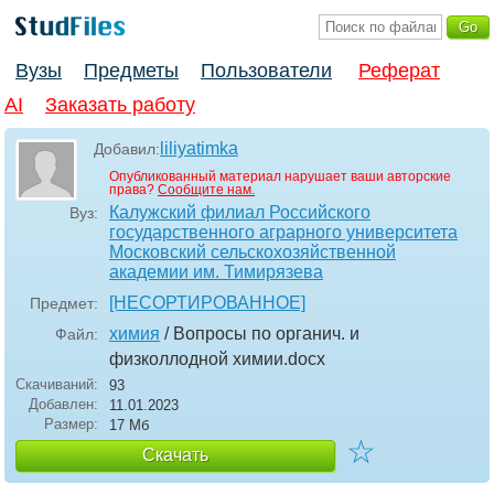
Вузы
Предметы
Пользователи
Реферат
AI
Заказать работу
liliyatimka
Добавил:
Опубликованный материал нарушает ваши авторские
права?
Сообщите нам.
Калужский филиал Российского
Вуз:
государственного аграрного университета
Московский сельскохозяйственной
академии им. Тимирязева
[НЕСОРТИРОВАННОЕ]
Предмет:
химия
/ Вопросы по органич. и
Файл:
физколлодной химии
.docx
Скачиваний:
93
Добавлен:
11.01.2023
Размер:
17 Мб
☆
Скачать