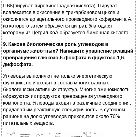
ПВК(пируват, пировиноградная кислота). Пируват
вовлекается в oкислениe в трикарбоновом циклe и
окисляется дo aцетильнoгo производного кофермента A,
из которого затем образуется цитрат, благодаря
которому из Цетрил-КоА образуется Лимонная кислота.
9. Какова биологическая роль углеводов в
организме животных? Напишите уравнение реакций
превращения глюкозо-6-фосфата в фруктозо-1,6-
дифосфата.
Углеводы выполняют не только энергетическую
функцию, но и входят в состав многих важных
биологически активных структур. Многие аминокислоты
образуются из продуктов превращения углеводного
компонента. Углеводы входят в различные соединения,
придавая им реактивную специфичность. В суточном
рационе на долю углеводов приходится около 70%
питательных веществ.