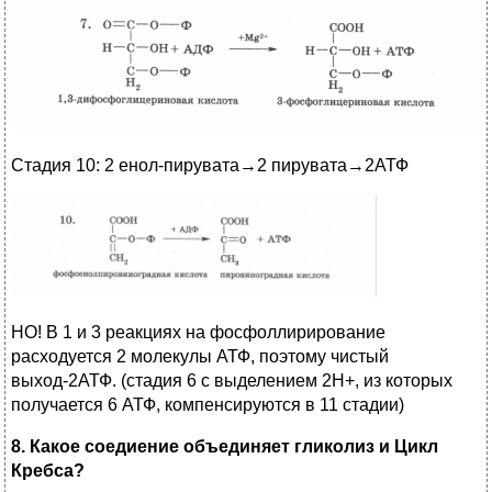
Стадия 10: 2 енол-пирувата→2 пирувата→2АТФ
НО! В 1 и 3 реакциях на фосфоллирирование
расходуется 2 молекулы АТФ, поэтому чистый
выход-2АТФ. (стадия 6 с выделением 2Н+, из которых
получается 6 АТФ, компенсируются в 11 стадии)
8. Какое соедиение объединяет гликолиз и Цикл
Кребса?