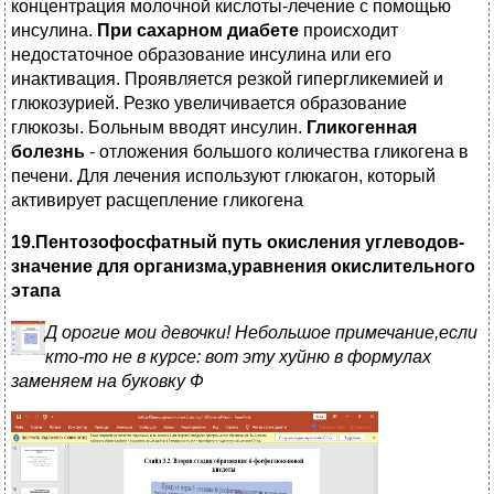
концентрация молочной кислоты-лечение с помощью
инсулина.
При сахарном диабете
происходит
недостаточное образование инсулина или его
инактивация. Проявляется резкой гипергликемией и
глюкозурией. Резко увеличивается образование
глюкозы. Больным вводят инсулин.
Гликогенная
болезнь
- отложения большого количества гликогена в
печени. Для лечения используют глюкагон, который
активирует расщепление гликогена
19.Пентозофосфатный путь окисления углеводов-
значение для организма,уравнения окислительного
этапа
Д
орогие мои девочки! Небольшое примечание,если
кто-то не в курсе: вот эту хуйню в формулах
заменяем на буковку Ф