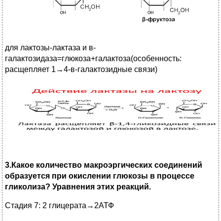
для лактозы-лактаза и в-
галактозидаза=глюкоза+галактоза(особенность:
расщепляет 1→4-в-галактозидные связи)
3.Какое количество макроэргических соединений
образуется при окислении глюкозы в процессе
гликолиза? Уравнения этих реакций.
Стадия 7: 2 глицерата→2АТФ