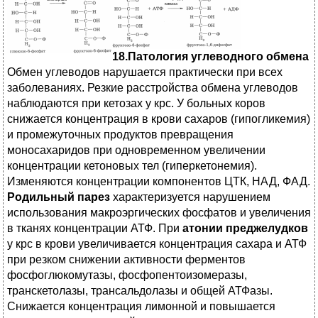
18.Патология углеводного обмена
Обмен углеводов нарушается практически при всех
заболеваниях. Резкие расстройства обмена углеводов
наблюдаются при кетозах у крс. У больных коров
снижается концентрация в крови сахаров (гипогликемия)
и промежуточных продуктов превращения
моносахаридов при одновременном увеличении
концентрации кетоновых тел (гиперкетонемия).
Изменяются концентрации компонентов ЦТК, НАД, ФАД.
Родильный парез
характеризуется нарушением
использования макроэргических фосфатов и увеличения
в тканях концентрации АТФ. При
атонии преджелудков
у крс в крови увеличивается концентрация сахара и АТФ
при резком снижении активности ферментов
фосфоглюкомутазы, фосфопентоизомеразы,
транскетолазы, трансальдолазы и общей АТФазы.
Снижается концентрация лимонной и повышается