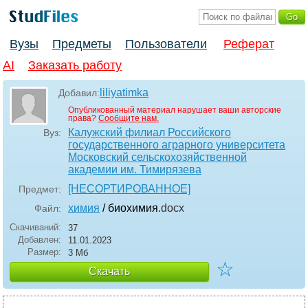
Вузы
Предметы
Пользователи
Реферат
AI
Заказать работу
liliyatimka
Добавил:
Опубликованный материал нарушает ваши авторские
права?
Сообщите нам.
Калужский филиал Российского
Вуз:
государственного аграрного университета
Московский сельскохозяйственной
академии им. Тимирязева
[НЕСОРТИРОВАННОЕ]
Предмет:
химия
/ биохимия
.docx
Файл:
Скачиваний:
37
Добавлен:
11.01.2023
Размер:
3 Мб
☆
Скачать