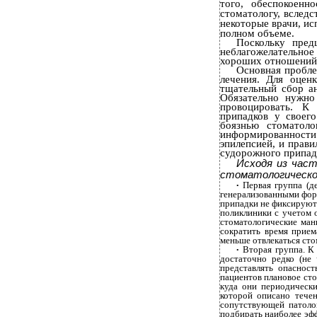
того, обеспокоенн
стоматологу, вследс
некоторые врачи, ис
полном объеме.
Поскольку пред
неблагожелательное
хороших отношений с
Основная пробле
лечения. Для оцен
тщательный сбор ан
Обязательно нужно
провоцировать. К
припадков у своего
боязнью стоматоло
информированности 
эпилепсией, и прави
судорожного припадк
Исходя из част
стоматологическо
Первая группа (д
•
генерализованными фор
припадки не фиксируютс
поликлиники с учетом 
стоматологические ман
сократить время прием
меньше отвлекаться сто
Вторая группа. К
•
достаточно редко (не
представлять опасност
пациентов плановое сто
куда они периодически
которой описано течен
сопутствующей патолог
подбирать наиболее эфф