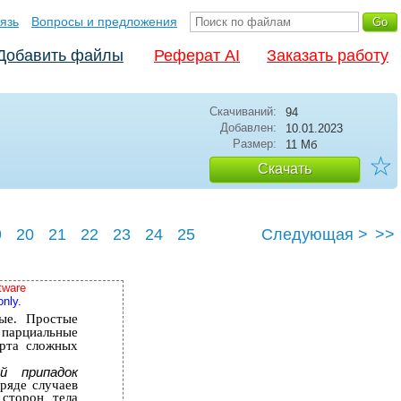
язь
Вопросы и предложения
Добавить файлы
Реферат AI
Заказать работу
Скачиваний:
94
Добавлен:
10.01.2023
Размер:
11 Мб
☆
Скачать
9
20
21
22
23
24
25
Следующая >
>>
tware
only.
ые. Простые
парциальные
ерта сложных
ий припадок
ряде случаев
сторон тела