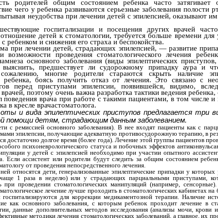
ость родителей общим состоянием ребенка часто затягивает
твие чего у ребенка развиваются серьезные заболевания полости р
пытывая неудобства при лечении детей с эпилепсией, оказывают и
шествующие госпитализации и посещения других врачей част
 отношение детей к стоматологии, требуется больше времени для 
 ребенком и снижения его страха и беспокойства.
ма при лечении детей, страдающих эпилепсией, — развитие припа
ки возможности проведения стоматологического лечения ребен
амнеза основного заболевания (виды эпилептических приступов, 
 выяснить, предшествует ли судорожному припадку аура и ч
 сожалению, многие родители стараются скрыть наличие эпи
 ребенка, боясь получить отказ от лечения. Это связано с не
гов перед приступами эпилепсии, появившейся, видимо, всле
врачей, поэтому очень важна разработка тактики ведения ребенка
л поведения врача при работе с такими пациентами, в том числе и
а в кресле врачастоматолога.
оты и вида эпилептических приступов предлагается три ви
й помощи детям, страдающим данным заболеванием.
ети с ремиссией основного заболевания). В нее входят пациенты как с парц
мами эпилепсии, получающие адекватную противосудорожную терапию, в рез
я достаточно долгое время (более года). Лечение этой группы пациентов про
особого психоневрологического статуса и побочных эффектов антиконвульса
ипуляции у детей с эпилепсией необходимо при участии опытного ассистен
а. Если ассистент или родители будут следить за общим состоянием ребен
матологу от проведения непосредственного лечения.
 ней относятся дети, генерализованные эпилептические припадки у которых
 чаще 1 раза в неделю) или у страдающих парциальными приступами, ко
ь при проведении стоматологических манипуляций (например, сенсорные)
матологическое лечение лучше проходить в стоматологических кабинетах на б
 госпитализируются для коррекции медикаментозной терапии. Наличие ист
ие как основного заболевания, с которым ребенок проходит лечение в ст
ии, данные дополнительных методов исследования (анализы мочи, крови и
ективные методики лечения стоматологических заболеваний, а главное, их пр