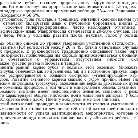
орезывание зубов: позднее прорезывание, нарушение последов
ия. Во многих случаях прорезывание заканчивается к 4-4.5 годам.
я задержка прорезывания временных зубов до 25-4 лет. Задержка 
аблюдается у 66.6%.
дутловатое, губы толстые, в трещинах, эпителий красной каймы г
о отмечают складчатый язык с глубокими бороздами, иногда 
а, сосочки гипертрофированны, часто наблюдают отчетливо
рафический» язык. Макроглоссия отмечается в 20-50% случаев. Не
 нёба. Речь у больных развита плохо, неясная. Голос у больш
ых обычно снижен до уровня умеренной умственной отсталости.
развития (IQ) колеблется между 20 и 49, хотя в отдельных случа
х пределов. В руководствах традиционно описывают такие чер
к покорность. позволяющая им хорошо приспосабливаться к больни
рые сочетаются с упрямством, отсутствием гибкости, ск
также чувство ритма и любовь к танцам.
тметить ранний кариес зубов у больных этой болезнью. Множеств
 зубы, отмечается как во временном, так и в постоянном прикусе. Кар
се распространяется с большой быстротой («галопирующий» кари
убов. Развитие активного кариеса связано с рядом причин. Имеет зн
тским инфекциям, туберкулезу, заболеваниям верхних дыхательных путе
е обменных процессов, в том числе и минерального обмена, связанное
Большое значение имеет неполноценное жевание, связанное с резк
то характеризует общую гипотонию всего мышечного аппарата. У бол
облюдается очень плохо. Почти у всех детей отмечают гингивит.
 этой патологией проводят в зависимости от степени умственной 
умственной отсталости лечение детей с этой патологией проводит
 зависимости от успеха адаптационных мероприятий, которые 
о, лечение иногда проводить так же. как и у обычного ребенка, 
ания.