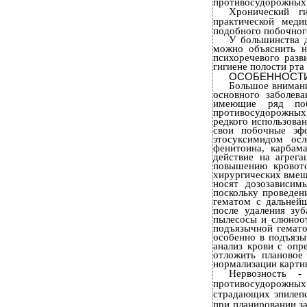
противосудорожных 
Хронический ги
практической мед
подобного побочног
У большинства д
можно объяснить н
психоречевого разв
гигиене полости рта
ОСОБЕННОСТИ
Большое внимани
основного заболев
имеющие ряд поб
противосудорожных 
редкого использова
свои побочные эф
этосуксимидом осл
фенитоина, карбам
действие на агрег
повышению кровот
хирургических вмеш
носят дозозависим
поскольку проведен
гематом с дальней
после удаления зу
пылесосы и слюноо
подъязычной гемато
особенно в подъязы
анализ крови с опр
отложить плановое
нормализации карти
Нервозность 
противосудорожных
страдающих эпилепс
при планировании з