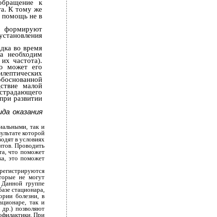
 обращение к
та. К тому же
м помощь не в
о формируют
установления
дка во время
ка необходим
их частота).
то может его
лептических
обоснованной
дствие малой
, страдающего
 при развитии
да оказания
иальными, так и
ультате которой
водят в условиях
нтов. Проводить
та, что поможет
ка, это поможет
 регистрируются
торые не могут
. Данной группе
азе стационара,
ории болезни, в
ационаре, так и
 др.) позволяют
офилактики. При