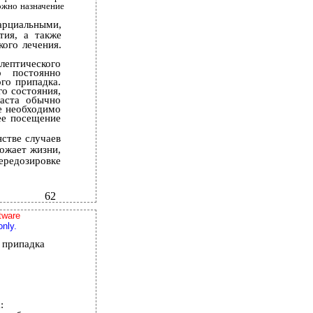
ожно назначение
парциальными,
тия, а также
ого лечения.
лептического
о постоянно
го припадка.
го состояния,
раста обычно
ае необходимо
ее посещение
нстве случаев
ожает жизни,
едозировке
62
tware
only.
 припадка
: