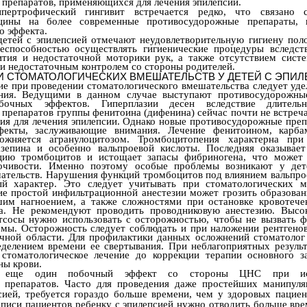
препаратов, применяющихся для лечения эпилепсии.
пертрофический гингивит встречается редко, что связано 
ицины на более современные противосудорожные препараты,
о эффекта.
етей с эпилепсией отмечают неудовлетворительную гигиену поло
еспособностью осуществлять гигиенические процедуры вследст
ития и недостаточной моторики рук, а также отсутствием сист
 и недостаточным контролем со стороны родителей.
 СТОМАТОЛОГИЧЕСКИХ ВМЕШАТЕЛЬСТВ У ДЕТЕЙ С ЭПИ
е при проведении стоматологического вмешательства следует уде
ания. Ведущими в данном случае выступают противосудорожны
очных эффектов. Гиперплазии десен вследствие длитель
препаратов группы фенитоина (дифенина) сейчас почти не встреча
ния для лечения эпилепсии. Однако новые противосудорожные пре
фекты, заслуживающие внимания. Лечение фенитоином, карба
ожняется агранулоцитозом. Тромбоцитопения характерна при
азепина и особенно вальпроевой кислоты. Последняя оказывае
ацию тромбоцитов и истощает запасы фибриногена, что может
очивости. Именно поэтому особые проблемы возникают у дет
ательств. Нарушения функций тромбоцитов под влиянием вальпро
ый характер. Это следует учитывать при стоматологических м
ие простой инфильтрационной анестезии может грозить образова
шим нагноением, а также сложностями при остановке кровотече
ба. Не рекомендуют проводить проводниковую анестезию. Высо
тсосы нужно использовать с осторожностью, чтобы не вызвать 
мы. Осторожность следует соблюдать и при наложении рентгенов
чной области. Для профилактики данных осложнений стоматолог
еделением времени ее свертывания. При неблагоприятных результ
 стоматологическое лечение до коррекции терапии основного з
ны крови.
- еще один побочный эффект со стороны ЦНС при исп
 препаратов. Часто для проведения даже простейших манипуля
ией, требуется гораздо больше времени, чем у здоровых пациен
аписи пациентов ребенку с эпилепсией нужно отводить больше вре