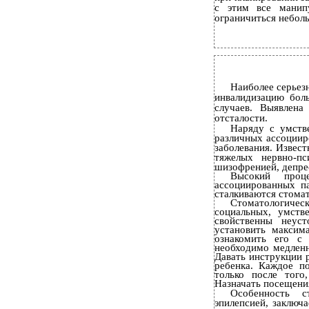
с этим все манип
ограничиться небол
Наиболее серьез
инвалидизацию бол
случаев. Выявлена
отсталости.
Наряду с умств
различных ассоциир
заболевания. Извес
тяжелых нервно-пс
шизофренией, депре
Высокий проц
ассоциированных п
сталкиваются стомат
Стоматологичес
социальных, умств
свойственны неуст
установить максим
ознакомить его с
необходимо медленн
Давать инструкции 
ребенка. Каждое п
только после того
Назначать посещения
Особенность с
эпилепсией, заключ