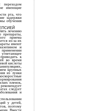
с переходом
 не имеющие
сти рта, что
вие задержки
емы обучения
ЛЕПСИЕЙ
лять лечению
е препараты,
ного приема
ется из-за их
параты имеют
мазепином и
 применении
т угнетающее
 приводить к
ей во время
евой кислоты
анипуляциях,
нием крупных
ния из лунки
коскоростные
формирования
ских пленок,
 рекомендует
атах следует
аболевания и
ользовании
ций у детей,
тов, поэтому
мени. Вместе