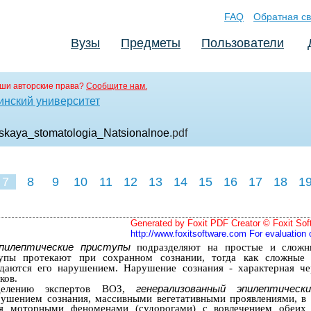
FAQ
Обратная св
Вузы
Предметы
Пользователи
ши авторские права?
Сообщите нам.
инский университет
skaya_stomatologia_Natsionalnoe
.pdf
7
8
9
10
11
12
13
14
15
16
17
18
1
Generated by Foxit PDF Creator © Foxit Sof
http://www.foxitsoftware.com For evaluation 
эпилептические приступы
подразделяют на простые и сложн
упы протекают при сохранном сознании, тогда как сложные 
даются его нарушением. Нарушение сознания - характерная ч
ков.
генерализованный эпилептическ
еделению экспертов ВОЗ,
рушением сознания, массивными вегетативными проявлениями, в 
я моторными феноменами (судорогами) с вовлечением обеих 