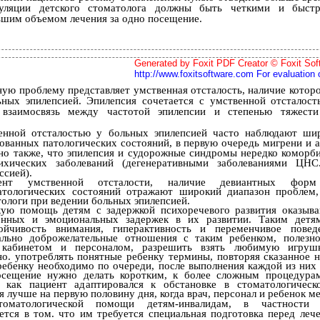
уляции детского стоматолога должны быть четкими и быст
ьшим объемом лечения за одно посещение.
Generated by Foxit PDF Creator © Foxit Sof
http://www.foxitsoftware.com For evaluation 
ную проблему представляет умственная отсталость, наличие котор
ьных эпилепсией. Эпилепсия сочетается с умственной отсталос
 взаимосвязь между частотой эпилепсии и степенью тяжести
енной отсталостью у больных эпилепсией часто наблюдают ши
ованных патологических состояний, в первую очередь мигрени и а
тно также, что эпилепсия и судорожные синдромы нередко коморб
ихических заболеваний (дегенеративными заболеваниями ЦНС
ссией).
ент умственной отсталости, наличие девиантных форм 
атологических состояний отражают широкий диапазон проблем
ологи при ведении больных эпилепсией.
кую помощь детям с задержкой психоречевого развития оказыв
енных и эмоциональных задержек в их развитии. Таким детя
ойчивость внимания, гиперактивность и переменчивое повед
ально доброжелательные отношения с таким ребенком, полезн
 кабинетом и персоналом, разрешить взять любимую игрушк
о. употреблять понятные ребенку термины, повторяя сказанное не
ребенку необходимо по очереди, после выполнения каждой из них 
осещение нужно делать коротким, к более сложным процедура
, как пациент адаптировался к обстановке в стоматологическ
 лучше на первую половину дня, когда врач, персонал и ребенок ме
томатологической помощи детям-инвалидам, в частности
ается в том. что им требуется специальная подготовка перед леч