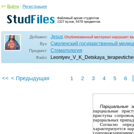
Войти
/
Регистрация
Файловый архив студентов.
1327 вузов, 5478 предметов.
Jesus
Добавил:
Опубликованный материал нарушает ва
Смоленский государственный медиц
Вуз:
Стоматология
Предмет:
Leontyev_V_K_Detskaya_terapevtiche
Файл:
<<
< Предыдущая
1
2
3
4
5
6
Парциальные 
парциальные прист
приступы сопровож
парциальных припад
Согласно опр
характеризуется на
сопровождающимис