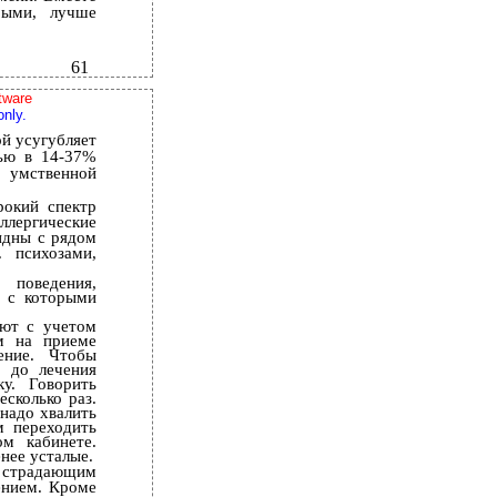
рыми, лучше
61
tware
only.
ой усугубляет
тью в 14-37%
 умственной
рокий спектр
ллергические
идны с рядом
. психозами,
поведения,
, с которыми
ают с учетом
м на приеме
ение. Чтобы
о до лечения
у. Говорить
сколько раз.
надо хвалить
м переходить
ом кабинете.
нее усталые.
 страдающим
ением. Кроме