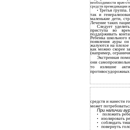
необходимости врач-ст
средств премедикации и
Третья группа.
•
так и генерализов
маленькие дети, ст
Лечение таких паци
Следует уделит
приступа во врем
поддерживать конта
Ребенка школьного 
появления ауры он
жалуются на плохое
как можно скорее з
(например, огранич
Экстренная помо
они самопроизвольн
то излишне акти
противосудорожных
средств и нанести 
может потребоватьс
При наличии ау
положить ребе
•
изолировать р
•
соблюдать тиш
•
повернуть гол
•