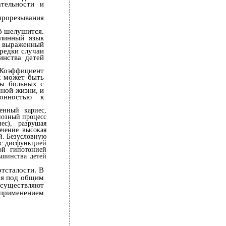
ательности и
прорезывания
уб шелушится.
длинный язык
 выраженный
редки случаи
инства детей
 Коэффициент
ях может быть
ты больных с
чной жизни, и
лонностью к
енный кариес,
иозный процесс
ес), разрушая
ачение высокая
й. Безусловную
 с дисфункцией
ой гипотонией
ьшинства детей
отсталости. В
ся под общим
осуществляют
с применением