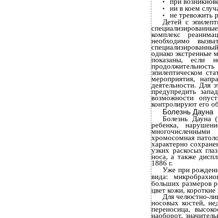
при возникнов
•
ни в коем случ
•
не тревожить р
•
Детей с эпилеп
специализированные
комплекс реанима
необходимо вызв
специализированный
однако экстренные м
показаны, если 
продолжительност
эпилептическом ст
мероприятия, напр
деятельности. Для 
предупредить запа
возможности опуст
контролируют его о
Болезнь Дауна
Болезнь Дауна (
ребенка, нарушен
многочисленными 
хромосомная патоло
характерно сохране
узких раскосых гла
носа, а также дисп
1886 г.
Уже при рождени
вида: микробрахио
больших размеров р
цвет кожи, короткие
Для челюстно-ли
носовых костей, не
переносица, высок
наоборот, значител