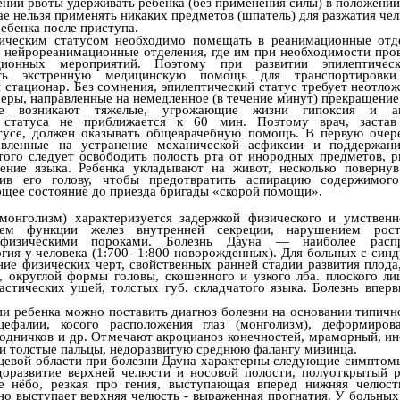
ении рвоты удерживать ребенка (без применения силы) в положении
ае нельзя применять никаких предметов (шпатель) для разжатия че
ебенка после приступа.
тическим статусом необходимо помещать в реанимационные отд
 нейрореанимационные отделения, где им при необходимости про
ционных мероприятий. Поэтому при развитии эпилептическ
ать экстренную медицинскую помощь для транспортировк
 стационар. Без сомнения, эпилептический статус требует неотло
еры, направленные на немедленное (в течение минут) прекращение
не возникают тяжелые, угрожающие жизни гипоксия и ац
ь статуса не приближается к 60 мин. Поэтому врач, застав
атусе, должен оказывать общеврачебную помощь. В первую очер
авленные на устранение механической асфиксии и поддержан
этого следует освободить полость рта от инородных предметов, р
дение языка. Ребенка укладывают на живот, несколько поверну
ив его голову, чтобы предотвратить аспирацию содержимого
бщее состояние до приезда бригады «скорой помощи».
монголизм) характеризуется задержкой физического и умственн
ием функции желез внутренней секреции, нарушением рос
физическими пороками. Болезнь Дауна — наиболее распр
гия у человека (1:700- 1:800 новорожденных). Для больных с син
ние физических черт, свойственных ранней стадии развития плода
з, округлой формы головы, скошенного и узкого лба. плоского ли
ластических ушей, толстых губ. складчатого языка. Болезнь впер
и ребенка можно поставить диагноз болезни на основании типичн
цефалии, косого расположения глаз (монголизм), деформиро
одничков и др. Отмечают акроцианоз конечностей, мраморный, ин
 и толстые пальцы, недоразвитую среднюю фалангу мизинца.
цевой области при болезни Дауна характерны следующие симптомы
доразвитие верхней челюсти и носовой полости, полуоткрытый р
ое нёбо, резкая про гения, выступающая вперед нижняя челюст
ьно выступает верхняя челюсть - выраженная прогнатия. У больны