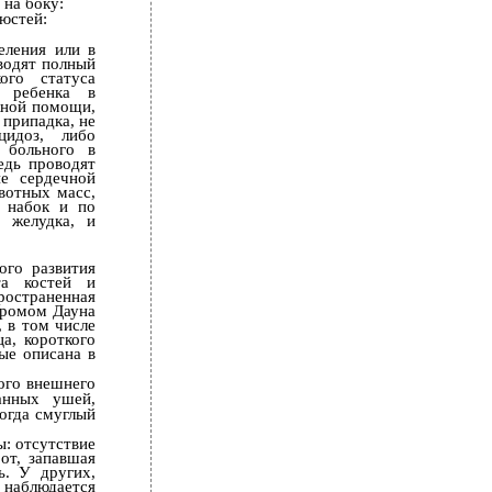
 на боку:
люстей:
еления или в
водят полный
ого статуса
и ребенка в
жной помощи,
 припадка, не
идоз, либо
 больного в
едь проводят
ие сердечной
вотных масс,
в набок и по
 желудка, и
ого развития
та костей и
остраненная
дромом Дауна
, в том числе
ца, короткого
вые описана в
ого внешнего
ванных ушей,
огда смуглый
: отсутствие
от, запавшая
ь. У других,
х наблюдается