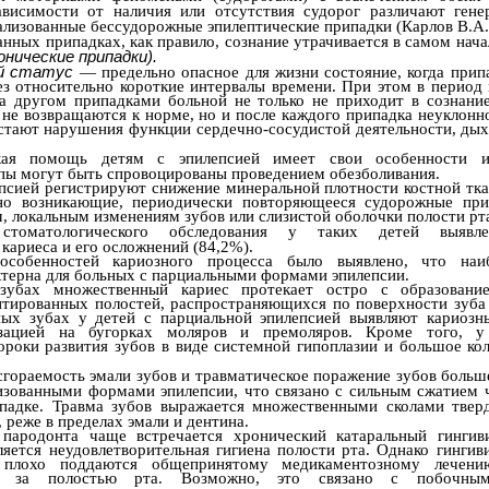
ависимости от наличия или отсутствия судорог различают гене
лизованные бессудорожные эпилептические припадки (Карлов В.А.,
анных припадках, как правило, сознание утрачивается в самом нач
онические
припадки).
ий статус
— предельно опасное для жизни состояние, когда прип
ез относительно короткие интервалы времени. При этом в период
а другом припадками больной не только не приходит в сознани
не возвращаются к норме, но и после каждого припадка неуклонно
астают нарушения функции сердечно-сосудистой деятельности, дых
ская помощь детям с эпилепсией имеет свои особенности и
ы могут быть спровоцированы проведением обезболивания.
псией регистрируют снижение минеральной плотности костной тка
но возникающие, периодически повторяющееся судорожные пр
, локальным изменениям зубов или слизистой оболочки полости рт
стоматологического обследования у таких детей выявл
кариеса и его осложнений (84,2%).
особенностей кариозного процесса было выявлено, что наи
ктерна для больных с парциальными формами эпилепсии.
зубах множественный кариес протекает остро с образовани
нтированных полостей, распространяющихся по поверхности зуба 
ных зубах у детей с парциальной эпилепсией выявляют кариозн
изацией на бугорках моляров и премоляров. Кроме того, у
ороки развития зубов в виде системной гипоплазии и большое ко
сгораемость эмали зубов и травматическое поражение зубов больш
лизованными формами эпилепсии, что связано с сильным сжатием 
ипадке. Травма зубов выражается множественными сколами твер
, реже в пределах эмали и дентина.
 пародонта чаще встречается хронический катаральный гингив
ляется неудовлетворительная гигиена полости рта. Однако гингив
 плохо поддаются общепринятому медикаментозному лечен
е за полостью рта. Возможно, это связано с побочным