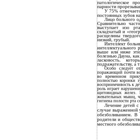
патологическое пр
парности прорезыван
У 75% отмечаетс
постоянных зубов н
Лицо больного о
Сравнительно част
выступает изо рт
складчатый и «геог
расщелины твердого
низкий, грубый.
Интеллект больн
интеллектуального 
выше или ниже эти
болезнью Дауна, ка
ласковость. кото
подражательству, а 
Особо следует о
поражающий почти все
во временном прику
полностью коронки з
восприимчивость к де
роль играет нарушени
щитовидных желез. 
жевательных мышц, ч
гигиена полости рта с
Лечение детей с
случае выраженной 
обезболиванием. В
родители и обществ
местного обезболив