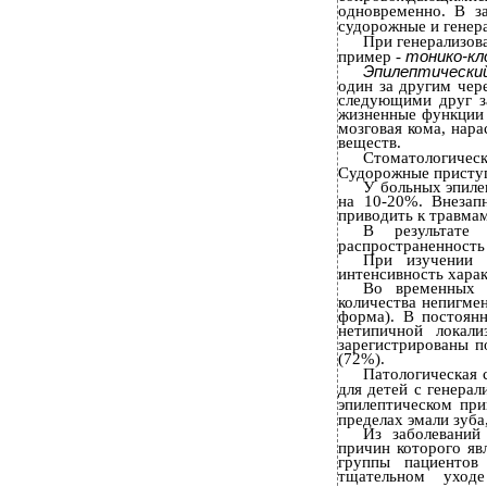
одновременно. В з
судорожные и генера
При генерализов
тонико-кл
пример -
Эпилептическ
один за другим чер
следующими друг з
жизненные функции 
мозговая кома, нар
веществ.
Стоматологиче
Судорожные приступ
У больных эпиле
на 10-20%. Внезап
приводить к травмам
В результате 
распространенность 
При изучении 
интенсивность хара
Во временных 
количества непигме
форма). В постоян
нетипичной локал
зарегистрированы п
(72%).
Патологическая 
для детей с генера
эпилептическом пр
пределах эмали зуба
Из заболеваний
причин которого яв
группы пациентов
тщательном уход