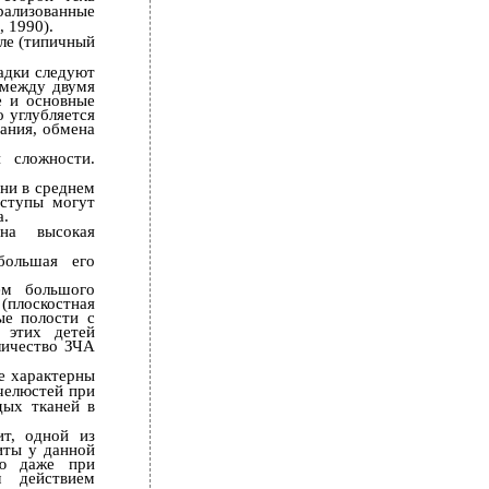
рализованные
 1990).
але (типичный
адки следуют
 между двумя
е и основные
 углубляется
ания, обмена
 сложности.
ни в среднем
иступы могут
а.
ена высокая
большая его
ем большого
(плоскостная
ые полости с
 этих детей
личество ЗЧА
е характерны
челюстей при
дых тканей в
ит, одной из
иты у данной
ию даже при
 действием