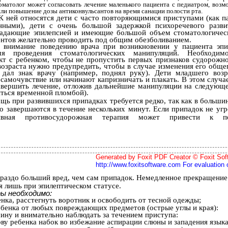
оматолог может согласовать лечение маленького пациента с педиатром, возм
ли повышение дозы антиконвульсантов на время санации полости рта.
 К ней относятся дети с часто повторяющимися приступами (как 
анными), дети с очень большой задержкой психоречевого разви
радающие эпилепсией и имеющие большой объем стоматологическ
ентов желательно проводить под общим обезболиванием.
ь внимание поведению врача при возникновении у пациента эпи
я проведения стоматологических манипуляций. Необходим
кт с ребенком, чтобы не пропустить первых признаков судорожно
возраста нужно предупредить, чтобы в случае изменения его обще
 дал знак врачу (например, поднял руку). Дети младшего воз
 самочувствие или начинают капризничать и плакать. В этом случ
авершить лечение, отложив дальнейшие манипуляции на следующ
иться временной пломбой).
щь при развившихся припадках требуется редко, так как в больши
о завершаются в течение нескольких минут. Если припадок не угр
вная противосудорожная терапия может привести к пер
Generated by Foxit PDF Creator © Foxit Sof
http://www.foxitsoftware.com For evaluation 
гораздо больший вред, чем сам припадок. Немедленное прекращение
я лишь при эпилептическом статусе.
ры необходимо:
нка, расстегнуть воротник и освободить от тесной одежды;
ебенка от любых повреждающих предметов (острые углы и края):
ину и внимательно наблюдать за течением приступа:
ову ребенка набок во избежание аспирации слюны и западения языка