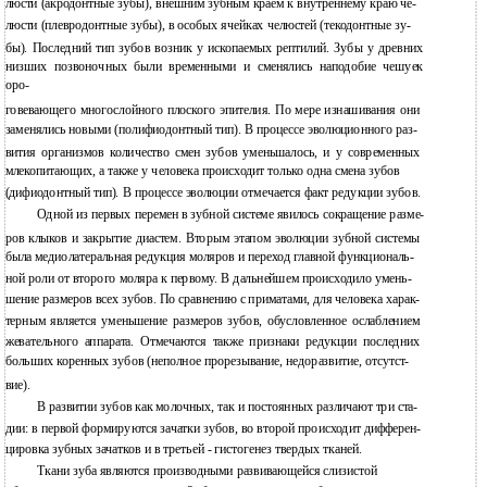
люсти (акродонтные зубы), внешним зубным краем к внутреннему краю че-
люсти (плевродонтные зубы), в особых ячейках челюстей (текодонтные зу-
бы). Последний тип зубов возник у ископаемых рептилий. Зубы у древних
низших позвоночных были временными и сменялись наподобие чешуек
оро-
говевающего многослойного плоского эпителия. По мере изнашивания они
заменялись новыми (полифиодонтный тип). В процессе эволюционного раз-
вития организмов количество смен зубов уменьшалось, и у современных
млекопитающих, а также у человека происходит только одна смена зубов
(дифиодонтный тип). В процессе эволюции отмечается факт редукции зубов.
Одной из первых перемен в зубной системе явилось сокращение разме-
ров клыков и закрытие диастем. Вторым этапом эволюции зубной системы
была медиолатеральная редукция моляров и переход главной функциональ-
ной роли от второго моляра к первому. В дальнейшем происходило умень-
шение размеров всех зубов. По сравнению с приматами, для человека харак-
терным является уменьшение размеров зубов, обусловленное ослаблением
жевательного аппарата. Отмечаются также признаки редукции последних
больших коренных зубов (неполное прорезывание, недоразвитие, отсутст-
вие).
В развитии зубов как молочных, так и постоянных различают три ста-
дии: в первой формируются зачатки зубов, во второй происходит дифферен-
цировка зубных зачатков и в третьей - гистогенез твердых тканей.
Ткани зуба являются производными развивающейся слизистой