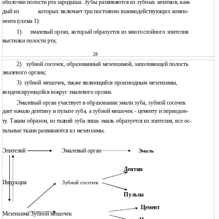
оболочки полости рта зародыша. Зубы развиваются из зубных зачатков, каж-
дый из
которых включает три постоянно взаимодействующих компо-
нента (схема 1):
1)
эмалевый орган, который образуется из многослойного эпителия
выстилки полости рта;
28
2)
зубной сосочек, образованный мезенхимой, заполняющей полость
эмалевого органа;
3)
зубной мешочек, также являющийся производным мезенхимы,
конденсирующейся вокруг эмалевого органа.
Эмалевый орган участвует в образовании эмали зуба, зубной сосочек
дает начало дентину и пульпе зуба, а зубной мешочек - цементу и периодон-
ту. Таким образом, из тканей зуба лишь эмаль образуется из эпителия, все ос-
тальные ткани развиваются из мезенхимы.
Эпителий
Эмалевый орган
Эмаль
Дентин
Индукция
Зубной сосочек
Пульпа
Цемент
Мезенхима Зубной мешочек