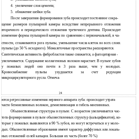
4.
увеличение слоя цемента;
5.
обнажение шейки зуба.
После завершения формирования зуба происходит постоянное сокра-
щение размеров пульпарной камеры вследствие непрерывного отложения
вторичного и периодического отложения третичного дентина. Происходит
изменение формы пульпарной камеры по сравнению с первоначальной, в ча-
стности, сглаживаются рога пульпы, уменьшение числа клеток во всех слоях
пульпы (до 50 % исходного). Межклеточные пространства расширяются.
Синтетическая активность фибробластов также снижается, а фагоцитарная -
увеличивается. Содержание коллагеновых волокон нарастает. В пульпе зубов
у пожилых людей оно почти в 3 раза выше, чем у молодых.
Кровоснабжение пульпы ухудшается за счет редукции
микроциркуляторного русла. Отмеча-
24
ются регрессивные изменения нервного аппарата зуба: происходит утрата
части безмиелиновых волокон, демиелинизация и гибель миелиновых.
Обызвествленные структуры в пульпе. С возрастом увеличивается час-
тота формирования в пульпе обызвествленных структур (кальцификатов), ко-
торые у пожилых выявляются в 90 % зубов, но могут встречаться и у моло-
дых. Обызвествленные образования имеют характер диффузных или локаль-
ных отложений солей кальция. Большая их часть (более 70 %)