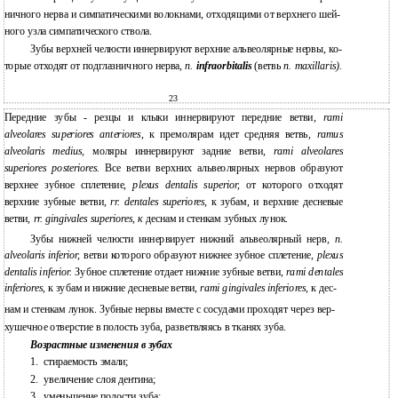
ничного нерва и симпатическими волокнами, отходящими от верхнего шей-
ного узла симпатического ствола.
Зубы верхней челюсти иннервируют верхние альвеолярные нервы, ко-
торые отходят от подглазничного нерва,
п.
infraorbitalis
(ветвь
п. maxillaris).
23
Передние зубы - резцы и клыки иннервируют передние ветви,
rami
alveolares superiores anteriores,
к премолярам идет средняя ветвь,
ramus
alveolaris medius,
моляры иннервируют задние ветви,
rami alveolares
superiores posteriores.
Все ветви верхних альвеолярных нервов образуют
верхнее зубное сплетение,
plexus dentalis superior,
от которого отходят
верхние зубные ветви,
rr. dentales superiores,
к зубам, и верхние десневые
ветви,
rr. gingivales superiores, к
деснам и стенкам зубных лунок.
Зубы нижней челюсти иннервирует нижний альвеолярный нерв,
п.
alveolaris inferior,
ветви которого образуют нижнее зубное сплетение,
plexus
dentalis inferior.
Зубное сплетение отдает нижние зубные ветви,
rami dentales
inferiores
, к зубам и нижние десневые ветви,
rami gingivales inferiores
, к дес-
нам и стенкам лунок. Зубные нервы вместе с сосудами проходят через вер-
хушечное отверстие в полость зуба, разветвляясь в тканях зуба.
Возрастные изменения в зубах
1.
стираемость эмали;
2.
увеличение слоя дентина;
3.
уменьшение полости зуба;