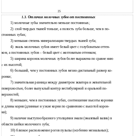
25
Отличия молочных зубов от постоянных
1.3.
1)
молочные зубы значительно меньше постоянных;
2)
слой твердых тканей тоньше, а полость зуба больше, чем в по-
стоянных зубах;
3)
меньшая степень минерализации твердых тканей зуба;
4)
эмаль молочных зубов имеет белый цвет с голубоватым оттен-
ком, а постоянных зубов – белый цвет с желтоватым оттенком;
5)
ширина коронок молочных зубов более выражена по сравне нию
их высотой;
с
6)
больший, чем у постоянных зубов
мезио-дистальный размер ко-
ронки;
7) значительная разница между диаметром экватора и жевательной
поверхностью, более выпуклый контур вестибулярной и оральной по-
верхностей;
8)
меньшее, чем в постоянных зубах, соотношение высоты коронки
и
длины корня (длинные и узкие корни по сравнению с высотой корон-
ки);
9)
наличие выступообразного утолщения эмали (эмалевый валик) в
области шейки молочного зуба;
10)
близкое расположение рогов пульпы (особенно мезиальных);