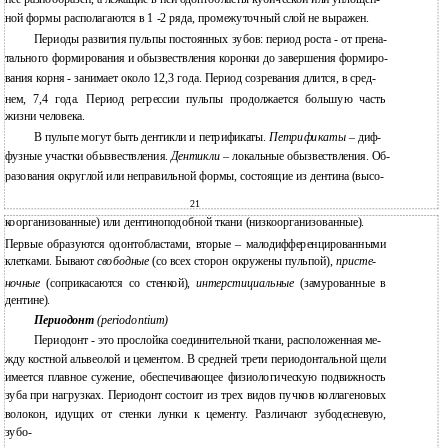
ной формы располагаются в 1 -2 ряда, промежуточный слой не выражен.
Периоды развития пульпы постоянных зубов: период роста - от прена-
тального формирования и обызвествления коронки до завершения формиро-
вания корня - занимает около 12,3 года. Период созревания длится, в сред-
нем, 7,4 года. Период регрессии пульпы продолжается большую часть
жизни человека.
В пульпе могут быть дентикли и петрификаты.
Петрификаты –
диф-
фузные участки обызвествления.
Дентикли –
локальные обызвествления. Об-
разования округлой или неправильной формы, состоящие из дентина (высо-
21
коорганизованные) или дентиноподобной ткани (низкоорганизованные).
Первые образуются одонтобластами, вторые – малодифференцированными
клетками. Бывают
свободные
(со всех сторон окружены пульпой),
присте-
ночные
(соприкасаются со стенкой)
, интерстициальные
(замурованные в
дентине).
Периодонт
(periodontium)
Периодонт - это прослойка соединительной ткани, расположенная ме-
жду костной альвеолой и цементом. В средней трети периодонтальной щели
имеется плавное сужение, обеспечивающее физиологическую подвижность
зуба при нагрузках. Периодонт состоит из трех видов пучков коллагеновых
волокон, идущих от стенки лунки к цементу. Различают зубодесневую,
зубо-