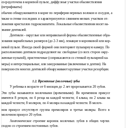
сосредоточена в корневой пульпе, диффузные участки обызвествления
(петрификаты)
обычно обнаруживаются в корне по периферии нервных волокон и сосудов, а
также в стенке последних и характеризуются слиянием мелких участков от-
ложения кристаллов гидроксиапатита. Локальные обызвествления носят на-
звание дентиклей.
Дентикли - округлые или неправильной формы обызвествленные обра-
зования вариабельных размеров (до 2-3 мм), лежащие в коронковой или кор-
невой пульпе. Иногда своей формой они повторяют пульпарную камеру. По
расположению дентикли подразделяют на: свободные (со всех сторон окру-
женные пульпой), пристеночные (соприкасаются со стенкой пульпарной ка-
меры) и интерстициальные, или замурованные (включенные в дентин). На
поверхности многих дентиклей обнаруживают крупные участки резорбции.
Временные (молочные) зубы
1.2.
У
ребенка в возрасте от 6 месяцев до 2 лет прорезывается 20 зубов.
Эти зубы называются молочными (временными). Во временном прикусе
имеются 8 резцов, по 4 резца на каждой челюсти; 4 клыка, по 2 клыка на
каждой челюсти; 8 моляров, по 4 моляра на каждой челюсти. В молоч-
ном прикусе отсутствует группа премоляров и третьи моляры. Всего в
молочном прикусе 20 зубов.
Анатомическое строение коронок молочных зубов в общих чертах
сходно со строением постоянных зубов.