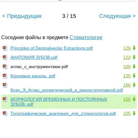
< Предыдущая
3 / 15
Следующая >
Соседние файлы в предмете
Стоматология
Principles of Dentoalveolar Extractions.pdf
126
АНАТОМИЯ ЗУБОВ.pdf
122
атлас_с_инструментами.pdf
100
Корневые каналы .pdf
135
186
Коэн_Э_Атлас_косметической_и_реконструктивной.pdf
МОРФОЛОГИЯ ВРЕМЕННЫХ И ПОСТОЯННЫХ
150
ЗУБОВ..pdf
Топографическая_анатомия_для_стоматологов.pdf
225