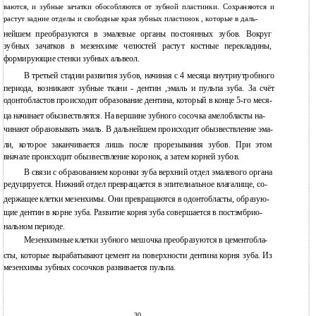
ваются, и зубные зачатки обособляются от зубной пластинки. Сохраняются и
растут задние отделы и свободные края зубных пластинок , которые в даль-
нейшем преобразуются в эмалевые органы постоянных зубов. Вокруг
зубных зачатков в мезенхиме челюстей растут костные перекладины,
формирующие стенки зубных альвеол.
В третьей стадии развития зубов, начиная с 4 месяца внутриутробного
периода, возникают зубные ткани - дентин ,эмаль и пульпа зуба. За счёт
одонтобластов происходит образование дентина, который в конце 5-го меся-
ца начинает обызвествлятся. На вершине зубного сосочка амелобласты на-
чинают образовывать эмаль. В дальнейшем происходит обызвествление эма-
ли, которое заканчивается лишь после прорезывания зубов. При этом
вначале происходит обызвествление коронок, а затем корней зубов.
В связи с образованием коронки зуба верхний отдел эмалевого органа
редуцируется. Нижний отдел превращается в эпителиальное влагалище, со-
держащее клетки мезенхимы. Они превращаются в одонтобласты, образую-
щие дентин в корне зуба. Развитие корня зуба совершается в постэмбрио-
нальном периоде.
Мезенхимные клетки зубного мешочка преобразуются в цементобла-
сты, которые вырабатывают цемент на поверхности дентина корня зуба. Из
мезенхимы зубных сосочков развивается пульпа.
30