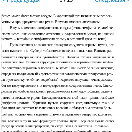
< Предыдущая
3 / 15
Следующая >
берут начало более мелкие сосуды. В коронковой пульпе выявлены все эле-
менты микроциркуляторного русла. В пульпе имеются анастомозы.
В пульпе имеются лимфатические сосуды (отток лимфы на верхней че-
люсти через нижнечелюстное отверстие к подчелюстным узлам, на нижней
челюсти – в глубокие лимфатические узлы у внутренней яремной вены).
Пучки нервных волокон сопровождают сосудисто-нервный пучок, вет-
вятся вместе с ним. Субодонтобластическое нервное сплетение Рашкова рас-
полагается кнутри от слоя одонтобластов. Волокна пульпы миелиновые и
безмиелиновые. Различия структуры коронковой и корневой пульпы наибо-
лее отчетливо выражены в постоянных зубах. Они имеют большое значение,
определяя неодинаковый характер течения патологических процессов и раз-
личную тактику лечебных воздействий. Коронковая пульпа - очень рыхлая,
богато васкуляризованная и иннервированная соединительная ткань. Она со-
держит разнообразные клетки, расположенные в ней одонтобласты распола-
гаются в несколько рядов. Цитоархитектоника этой части пульпы наиболее
дифференцирована. Корневая пульпа содержит соединительную ткань с
большим количеством коллагеновых волокон и обладает значительно боль-
шей плотностью, чем в коронке. Ближе к апикальному отверстию коллагено-
вые волокна в трети зуба формируют плотные пучки. Корневая пульпа слабее
васкуляризована и иннервирована, чем коронковая, ее клеточный состав ме-
нее разнообразен, а лежащие в ней одонтобласты кубической или уплощен-