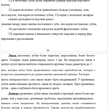
11) в молочных зубах резко выражена граница перехода коронки в
корень;
12) корни молочных зубов сравнительно больше уплощены, тонь-
ше и короче, чем корни постоянных зубов; 13) корни у молочных моляров
сильнее расходятся вследствие распо-
ложения между ними зачатка постоянного зуба, чем корни постоянных зубов;
14)
дистальное отклонение верхушек корней фронтальных зубов;
15)
корневые каналы и апикальное отверстие широкие в период фор-
мирования а рассасывания.
26
Эмаль
молочных зубов более пористая, шероховатая, более белого
цвета. Толщина эмали равномерная, около 1 мм. На поверхности эмали в
центре групп призм апатитов открываются крупные поры диаметром до 2
мкм, которые могут быть продолжением отростков одонтобластов, которые с
возрастом укорачиваются до уровня эмалево-дентинной границы. Раствори-
мость поверхностного слоя эмали может быть неодинаковой. У временных
зубов самая меньшая прочность эмали во вторых молярах. Цвет временных
зубов – ярко-голубовато-бело-кремового цвета.
Дентин
временных зубов менее плотный и прочный, имеет более ши-
рокие, чем у взрослых, дентинные трубочки, окруженные маломинерализо-
ванным слоем предентина. На минерализации дентина также сказываются
болезни матери в период беременности. Однако количество вырабатываемого