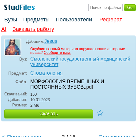
Вузы
Предметы
Пользователи
Реферат
AI
Заказать работу
Jesus
Добавил:
Опубликованный материал нарушает ваши авторские
права?
Сообщите нам.
Смоленский государственный медицинский
Вуз:
университет
Стоматология
Предмет:
МОРФОЛОГИЯ ВРЕМЕННЫХ И
Файл:
ПОСТОЯННЫХ ЗУБОВ.
.pdf
Скачиваний:
150
Добавлен:
10.01.2023
Размер:
2 Мб
☆
Скачать