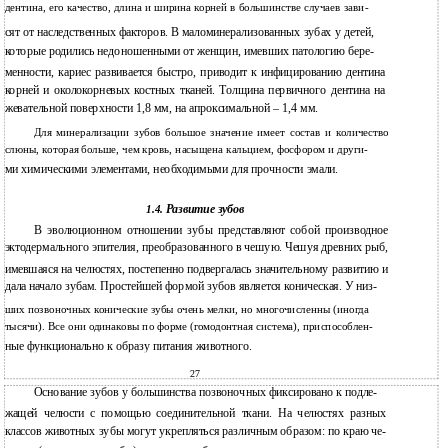
дентина, его качество, длина и ширина корней в большинстве случаев зави-
сят от наследственных факторов. В маломинерализованных зубах у детей,
которые родились недоношенными от женщин, имевших патологию бере-
менности, кариес развивается быстро, приводит к инфицированию дентина
корней и околокорневых костных тканей. Толщина первичного дентина на
жевательной поверхности 1,8 мм, на апроксимальной – 1,4 мм.
Для минерализации зубов большое значение имеет состав и количество
слюны, которая больше, чем кровь, насыщена кальцием, фосфором и други-
ми химическими элементами, необходимыми для прочности эмали.
Развитие зубов
1.4.
В
эволюционном отношении зубы представляют собой производное
эктодермального эпителия, преобразованного в чешую. Чешуя древних рыб,
имевшаяся на челюстях, постепенно подвергалась значительному развитию и
дала начало зубам. Простейшей формой зубов является коническая. У низ-
ших позвоночных конические зубы очень мелки, но многочисленны (иногда
тысячи). Все они одинаковы по форме (гомодонтная система), приспособлен-
ные функционально к образу питания животного.
27
Основание зубов у большинства позвоночных фиксировано к подле-
жащей челюсти с помощью соединительной ткани. На челюстях разных
классов животных зубы могут укрепляться различным образом: по краю че-