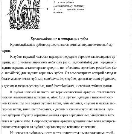
2
- межзубные
(межкорневые) волокна;
3 - зубо-десневые
волокна
Кровоснабжение и иннервация зубов
Кровоснабжение зубов осуществляется ветвями верхнечелюстной ар-
терии.
К зубам верхней челюсти подходят передние верхние альвеолярные ар-
терии,
аа. alveolares superiores anteriores (из а. infraorbitalis)
для передних и
задние верхние альвеолярные артерии,
аа. alveolares superiores posteriores (из
a. maxillaris)
для задних коренных зубов. От альвеолярных артерий отходят
более мелкие ветви: зубные,
rami dentales, к
зубам; десневые,
rami gingivales,
к
деснам и межальвеолярные,
rami interalveolares, к
стенкам зубных лунок.
К
зубам нижней челюсти от верхнечелюстной артерии ответвляется
нижняя альвеолярная артерия,
a. alveolaris inferior,
идущая в нижнечелюст-
ном канале, где она отдает зубные ветви,
rami dentales, к
зубам и межальвео-
лярные ветви,
rami interalveolares, к
деснам и стенкам зубных альвеол. Зуб-
ные артерии входят в корневые каналы через верхушечные отверстия и вет-
вятся в пульпе зуба. Сопровождающие артерии одноименные вены осущест-
вляют отток крови от зубов в крыловидное венозное сплетение.
Иннервация зубов осуществляется чувствительными волокнами трой-