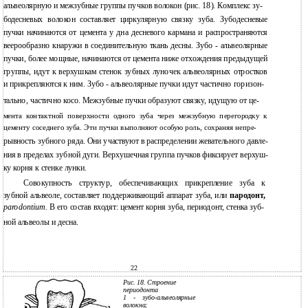
альвеолярную и межзубные группы пучков волокон (рис. 18). Комплекс зу-
бодесневых волокон составляет циркулярную связку зуба. Зубодесневые
пучки начинаются от цемента у дна десневого кармана и распространяются
веерообразно кнаружи в соединительную ткань десны. Зубо - альвеолярные
пучки, более мощные, начинаются от цемента ниже отхождения предыдущей
группы, идут к верхушкам стенок зубных луночек альвеолярных отростков
и прикрепляются к ним. Зубо - альвеолярные пучки идут частично горизон-
тально, частично косо. Межзубные пучки образуют связку, идущую от це-
мента контактной поверхности одного зуба через межзубную перегородку к
цементу соседнего зуба. Эти пучки выполняют особую роль, сохраняя непре-
рывность зубного ряда. Они участвуют в распределении жевательного давле-
ния в пределах зубной дуги. Верхушечная группа пучков фиксирует верхуш-
ку корня к стенке лунки.
Совокупность структур, обеспечивающих прикрепление зуба к
зубной альвеоле, составляет поддерживающий аппарат зуба, или
пародонт,
parodontium.
В его состав входят: цемент корня зуба, периодонт, стенка зуб-
ной альвеолы и десна.
22
Рис. 18. Строение
периодонта
1
-
зубо-альвеолярные
волокна;