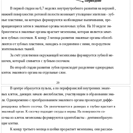
Периодонт
В первой стадии на 6,7 неделях внутриутробного развития на верхней ,
нижней поверхностях ротовой полости возникает утолщение эпителия - зуб-
ные пластинки, на которых формируются колбовидные выпячивания, пре-
вращающиеся затем в эмалевые органы молочных зубов. На 10 неделе эм-
бриогенеза в эмалевые органы врастает мезенхима, которая является зачат-
ком зубных сосочков. К концу 3 месяца развития эмалевые органы обособ-
ляются от зубных пластинок, находясь в соединении с ними, посредством
эпителиальных тканей.
За счёт уплотнения окружающей мезенхимы формируется зубной ме-
шочек, который сливается с зубным сосочком.
Во второй стадии развития зубов происходит разделение однородных
клеток эмалевого органа на отдельные слои.
29
В центре образуется пульпа, а по перифериислой внутренних эмале-
вых клеток, дающих начало амелобластам, участвующим в образовании эма-
ли. Одновременно с преобразованием эмалевого органа происходит диффе-
ренцировка зубного сосочка. Он увеличивается в размерах и глубже врастает в
эмалевый орган. К сосочку подходят сосуды и нервы. На поверхности со-
сочка из клеток мезенхимы формируются одонтобласты - дентинообразую-
щие клетки.
К концу третьего месяца в шейки прорастает мезенхима, они рассасы-