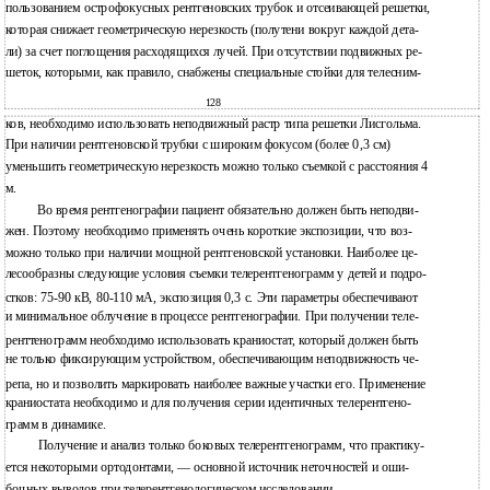
пользованием острофокусных рентгеновских трубок и отсеивающей решетки,
которая снижает геометрическую нерезкость (полутени вокруг каждой дета-
ли) за счет поглощения расходящихся лучей. При отсутствии подвижных ре-
шеток, которыми, как правило, снабжены специальные стойки для телесним-
128
ков, необходимо использовать неподвижный растр типа решетки Лисгольма.
При наличии рентгеновской трубки с широким фокусом (более 0,3 см)
уменьшить геометрическую нерезкость можно только съемкой с расстояния 4
м.
Во время рентгенографии пациент обязательно должен быть неподви-
жен. Поэтому необходимо применять очень короткие экспозиции, что воз-
можно только при наличии мощной рентгеновской установки. Наиболее це-
лесообразны следующие условия съемки телерентгенограмм у детей и подро-
стков: 75-90 кВ, 80-110 мА, экспозиция 0,3 с. Эти параметры обеспечивают
и минимальное облучение в процессе рентгенографии. При получении теле-
ренттенограмм необходимо использовать краниостат, который должен быть
не только фиксирующим устройством, обеспечивающим неподвижность че-
репа, но и позволить маркировать наиболее важные участки его. Применение
краниостата необходимо и для получения серии идентичных телерентгено-
грамм в динамике.
Получение и анализ только боковых телерентгенограмм, что практику-
ется некоторыми ортодонтами, — основной источник неточностей и оши-
бочных выводов при телерентгенологическом исследовании.