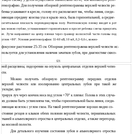
генографию. Для получения обзорной рентгенограммы верхней челюсти ре-
бенка усаживают в кресло, голову его располагают так, чтобы линия, соеди-
няющая середину козелка уха и крыло носа, была горизонтальной, а средне-
сагиттальная плоскость перпендикулярна полу. Рентгеновскую пленку вводят в рот
как можно глубже, устанавливают горизонтально и просят ребенка слегка прикусить
ее. Лучи направляют на центр пленки через границу волосистой части головы под
углом +80°. Условия рентгенографии: 55-60 кВ, 10 мА, 0,3-0,6 с, кожно-
фокусное расстояние 25-35 см. Обзорная рентгенограмма верхней челюсти ис-
пользуется для установления наличия зачатков зубов, при диагностике сквоз-
121
ной расщелины, подозрении на опухоль центральных отделов верхней челю-
сти.
Можно получить обзорную рентгенограмму передних отделов
верхней челюсти или изолированно центральных зубов при такой же
укладке, цен-
трируя луч через кончик носа под углом +70° к пленке. Голова в этих случа-
ях должна быть установлена так, чтобы горизонтальной была линия, соеди-
няющая козелок с углом глаза. На такой рентгенограмме хорошо видно со-
стояние резцов и клыков обеих половин верхней челюсти, периапикальных
тканей и альвеолярного отростка в центральных отделах, а также перегород-
ка носовой полости.
Для детального изучения состояния зубов и альвеолярного отростка