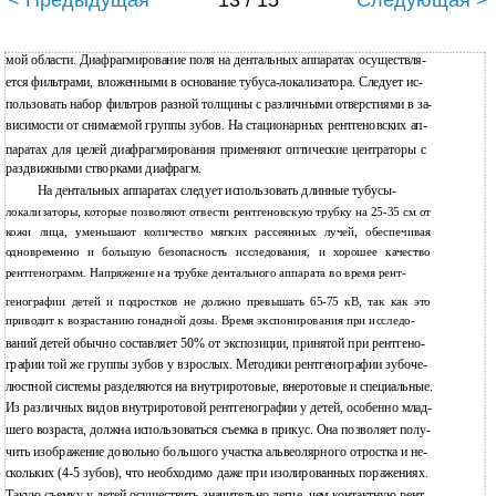
< Предыдущая
13 / 15
Следующая >
мой области. Диафрагмирование поля на дентальных аппаратах осуществля-
ется фильтрами, вложенными в основание тубуса-локализатора. Следует ис-
пользовать набор фильтров разной толщины с различными отверстиями в за-
висимости от снимаемой группы зубов. На стационарных рентгеновских ап-
паратах для целей диафрагмирования применяют оптические центраторы с
раздвижными створками диафрагм.
На дентальных аппаратах следует использовать длинные тубусы-
локализаторы, которые позволяют отвести рентгеновскую трубку на 25-35 см от
кожи лица, уменьшают количество мягких рассеянных лучей, обеспечивая
одновременно и большую безопасность исследования, и хорошее качество
рентгенограмм. Напряжение на трубке дентального аппарата во время рент-
генографии детей и подростков не должно превышать 65-75 кВ, так как это
приводит к возрастанию гонадной дозы. Время экспонирования при исследо-
ваний детей обычно составляет 50% от экспозиции, принятой при рентгено-
графии той же группы зубов у взрослых. Методики рентгенографии зубоче-
люстной системы разделяются на внутриротовые, внеротовые и специальные.
Из различных видов внутриротовой рентгенографии у детей, особенно млад-
шего возраста, должна использоваться съемка в прикус. Она позволяет полу-
чить изображение довольно большого участка альвеолярного отростка и не-
скольких (4-5 зубов), что необходимо даже при изолированных поражениях.
Такую съемку у детей осуществить значительно легче, чем контактную рент-