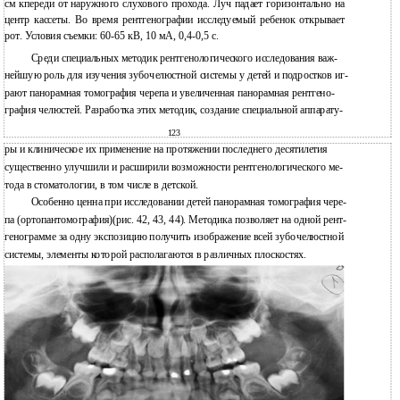
см кпереди от наружного слухового прохода. Луч падает горизонтально на
центр кассеты. Во время рентгенографии исследуемый ребенок открывает
рот. Условия съемки: 60-65 кВ, 10 мА, 0,4-0,5 с.
Среди специальных методик рентгенологического исследования важ-
нейшую роль для изучения зубочелюстной системы у детей и подростков иг-
рают панорамная томография черепа и увеличенная панорамная рентгено-
графия челюстей. Разработка этих методик, создание специальной аппарату-
123
ры и клиническое их применение на протяжении последнего десятилетия
существенно улучшили и расширили возможности рентгенологического ме-
тода в стоматологии, в том числе в детской.
Особенно ценна при исследовании детей панорамная томография чере-
па (ортопантомография)(рис. 42, 43, 44). Методика позволяет на одной рент-
генограмме за одну экспозицию получить изображение всей зубочелюстной
системы, элементы которой располагаются в различных плоскостях.