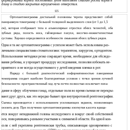
формировании корней постоянных зубов выделяют стадию роста корня в
длину и стадию закрытия верхушечного отверстия.
125
Ортопантомограмма дистальной половины черепа представляет собой
панорамную томограмму с большой толщиной выделенного слоя (от 1 до 1,5
см), которая отображает тела и альвеолярные отростки обеих челюстей, оба
зубных ряда, полость носа, гайморовые пазухи, височно-нижнечелюстные
суставы. Хорошо определяются особенности смыкания обоих зубных рядов.
Одна и та же ортопантомограмма с успехом может быть использована раз-
личными специалистами-стоматологами: терапевтом, хирургом, ортодонтом.
Использование методики резко сокращает время, необходимое для обследо-
вания ребенка, и упрощает процедуру исследования, позволяя избежать не-
приятного и не всегда осуществимого у детей введения пленки в рот.
Наряду с большой диагностической информативностью панорамная
томограмма создает наиболее благоприятные условия с точки зрения лучевой
безопасности: пространственный ход луча почти полностью исключает попа-
дание в сферу облучения гонад, отдельные поля во время съемки не перекры-
вают друг друга, как это нередко бывает при внутриротовой рентгенографии.
Съемка производится с использованием усиливающих экранов, позволяющих
снизить дозу. При получении ортопантомограммы изогнутая кассета враща-
ется вокруг неподвижной головы исследуемого и вокруг своей собственной
оси, поворачиваясь разными участками к снимаемой области. На одной кон-
соли с ней укреплена рентгеновская трубка, описывающая одновременно с