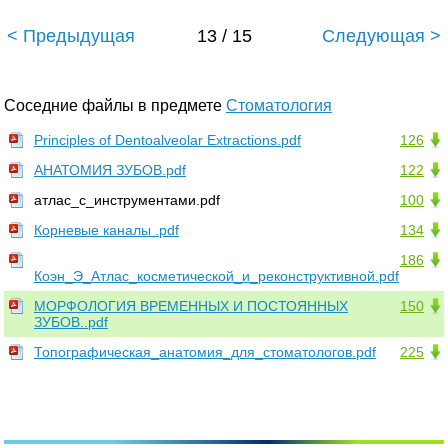
< Предыдущая
13 / 15
Следующая >
Соседние файлы в предмете
Стоматология
Principles of Dentoalveolar Extractions.pdf
126
АНАТОМИЯ ЗУБОВ.pdf
122
атлас_с_инструментами.pdf
100
Корневые каналы .pdf
134
186
Коэн_Э_Атлас_косметической_и_реконструктивной.pdf
МОРФОЛОГИЯ ВРЕМЕННЫХ И ПОСТОЯННЫХ
150
ЗУБОВ..pdf
Топографическая_анатомия_для_стоматологов.pdf
225