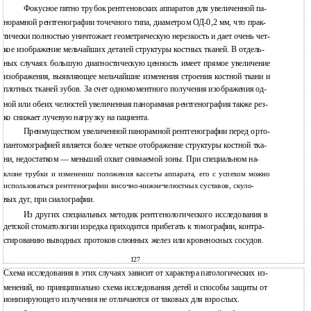
Фокусное пятно трубок рентгеновских аппаратов для увеличенной па-
норамной рентгенографии точечного типа, диаметром ОД-0,2 мм, что прак-
тически полностью уничтожает геометрическую нерезкость и дает очень чет-
кое изображение мельчайших деталей структуры костных тканей. В отдель-
ных случаях большую диагностическую ценность имеет прямое увеличение
изображения, выявляющее мельчайшие изменения строения костной ткани и
плотных тканей зубов. За счет одномоментного получения изображения од-
ной или обеих челюстей увеличенная панорамная рентгенография также рез-
ко снижает лучевую нагрузку на пациента.
Преимуществом увеличенной панорамной рентгенографии перед орто-
пантомографией является более четкое отображение структуры костной тка-
ни, недостатком — меньший охват снимаемой зоны. При специальном на-
клоне трубки и изменении положения кассеты аппарата, его с успехом можно
использоваться рентгенографии височно-нижнечелюстных суставов, скуло-
вых дуг, при сиалографии.
Из других специальных методик рентгенологического исследования в
детской стоматологии изредка приходится прибегать к томографии, контра-
стированию выводных протоков слюнных желез или кровеносных сосудов.
127
Схема исследования в этих случаях зависит от характера патологических из-
менений, но принципиально схема исследования детей и способы защиты от
ионизирующего излучения не отличаются от таковых для взрослых.