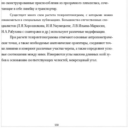
но сконструированные приспособления из прозрачного плексигласа, соче-
тающие в себе линейку и транспортир.
Существует много схем расчета телерентгенограмм, с которыми можно
ознакомиться в специальных публикациях. Большинство отечественных спе-
циалистов (Л.Я.Хорошилкина, И.И.Ужумецкене, Л.В.Ильина-Маркосян,
Н.А.Рабухина с соавторами и др.) используют различные модификации.
При расчете телерентгенограммы отмечают основные антропометриче-
ские точки, а также необходимые анатомические ориентиры, соединяют точ-
ки линиями и измеряют различные участки черепа, а также определяют угло-
вые соотношения между ними. Измеряются углы наклона длинных осей зу-
бов к основаниям соответствующих челюстей, межрезцовый угол.
130