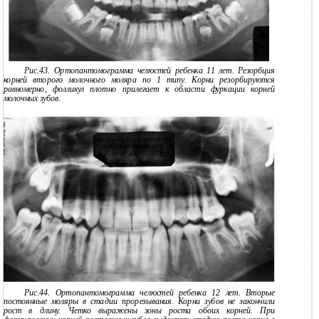
Рис.43. Ортопантомограмма челюстей ребенка 11 лет. Резорбция
корней второго молочного моляра по 1 типу. Корни резорбируются
равномерно, фолликул плотно прилегает к области фуркации корней
молочных зубов.
Рис.44. Ортопантомограмма челюстей ребенка 12 лет. Вторые
постоянные моляры в стадии прорезывания. Корни зубов не закончили
рост в длину. Четко выражены зоны роста обоих корней. При