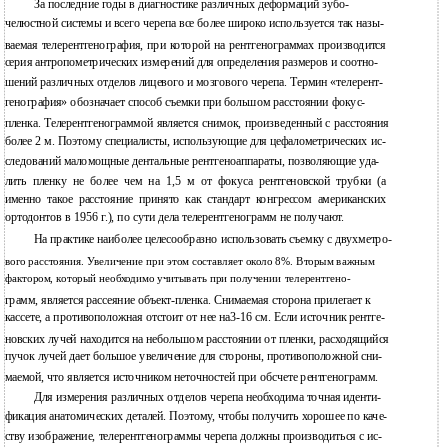
За последние годы в диагностике различных деформаций зубо-
челюстной системы и всего черепа все более широко используется так назы-
ваемая телерентгенография, при которой на рентгенограммах производится
серия антропометрических измерений для определения размеров и соотно-
шений различных отделов лицевого и мозгового черепа. Термин «телерент-
генография» обозначает способ съемки при большом расстоянии фокус-
пленка. Телерентгенограммой является снимок, произведенный с расстояния
более 2 м. Поэтому специалисты, использующие для цефалометрических ис-
следований маломощные дентальные рентгеноаппараты, позволяющие уда-
лить пленку не более чем на 1,5 м от фокуса рентгеновской трубки (а
именно такое расстояние принято как стандарт конгрессом американских
ортодонтов в 1956 г.), по сути дела телерентгенограмм не получают.
На практике наиболее целесообразно использовать съемку с двухметро-
вого расстояния. Увеличение при этом составляет около 8%. Вторым важным
фактором, который необходимо учитывать при получении телерентгено-
грамм, является рассеяние объект-пленка. Снимаемая сторона прилегает к
кассете, а противоположная отстоит от нее на3-16 см. Если источник рентге-
новских лучей находится на небольшом расстоянии от пленки, расходящийся
пучок лучей дает большое увеличение для стороны, противоположной сни-
маемой, что является источником неточностей при обсчете рентгенограмм.
Для измерения различных отделов черепа необходима точная иденти-
фикация анатомических деталей. Поэтому, чтобы получить хорошее по каче-
ству изображение, телерентгенограммы черепа должны производиться с ис-