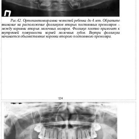
Рис.42. Ортопантомограмма челюстей ребенка до 4 лет. Обратите
внимание на расположение фолликулов вторых постоянных премоляров –
между корнями вторых молочных моляров. Фолликул плотно прилегает к
внутренней поверхности корней молочных зубов. Внутри фолликула
начинается обызвествление коронки второго постоянного премоляра.
124