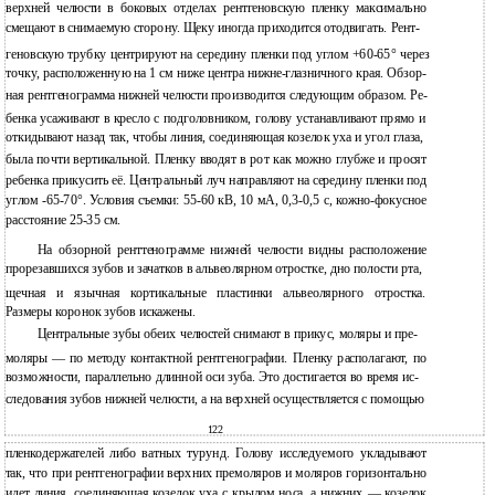
верхней челюсти в боковых отделах рентгеновскую пленку максимально
смещают в снимаемую сторону. Щеку иногда приходится отодвигать. Рент-
геновскую трубку центрируют на середину пленки под углом +60-65° через
точку, расположенную на 1 см ниже центра нижне-глазничного края. Обзор-
ная рентгенограмма нижней челюсти производится следующим образом. Ре-
бенка усаживают в кресло с подголовником, голову устанавливают прямо и
откидывают назад так, чтобы линия, соединяющая козелок уха и угол глаза,
была почти вертикальной. Пленку вводят в рот как можно глубже и просят
ребенка прикусить её. Центральный луч направляют на середину пленки под
углом -65-70°. Условия съемки: 55-60 кВ, 10 мА, 0,3-0,5 с, кожно-фокусное
расстояние 25-35 см.
На обзорной ренттенограмме нижней челюсти видны расположение
прорезавшихся зубов и зачатков в альвеолярном отростке, дно полости рта,
щечная и язычная кортикальные пластинки альвеолярного отростка.
Размеры коронок зубов искажены.
Центральные зубы обеих челюстей снимают в прикус, моляры и пре-
моляры — по методу контактной рентгенографии. Пленку располагают, по
возможности, параллельно длинной оси зуба. Это достигается во время ис-
следования зубов нижней челюсти, а на верхней осуществляется с помощью
122
пленкодержателей либо ватных турунд. Голову исследуемого укладывают
так, что при рентгенографии верхних премоляров и моляров горизонтально
идет линия, соединяющая козелок уха с крылом носа, а нижних — козелок