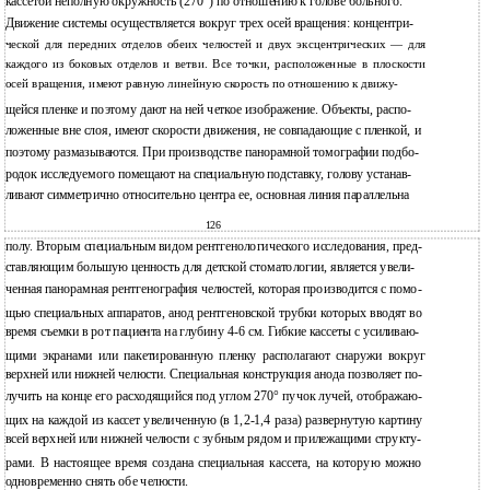
кассетой неполную окружность (270°) по отношению к голове больного.
Движение системы осуществляется вокруг трех осей вращения: концентри-
ческой для передних отделов обеих челюстей и двух эксцентрических — для
каждого из боковых отделов и ветви. Все точки, расположенные в плоскости
осей вращения, имеют равную линейную скорость по отношению к движу-
щейся пленке и поэтому дают на ней четкое изображение. Объекты, распо-
ложенные вне слоя, имеют скорости движения, не совпадающие с пленкой, и
поэтому размазываются. При производстве панорамной томографии подбо-
родок исследуемого помещают на специальную подставку, голову устанав-
ливают симметрично относительно центра ее, основная линия параллельна
126
полу. Вторым специальным видом рентгенологического исследования, пред-
ставляющим большую ценность для детской стоматологии, является увели-
ченная панорамная рентгенография челюстей, которая производится с помо-
щью специальных аппаратов, анод рентгеновской трубки которых вводят во
время съемки в рот пациента на глубину 4-6 см. Гибкие кассеты с усиливаю-
щими экранами или пакетированную пленку располагают снаружи вокруг
верхней или нижней челюсти. Специальная конструкция анода позволяет по-
лучить на конце его расходящийся под углом 270° пучок лучей, отображаю-
щих на каждой из кассет увеличенную (в 1,2-1,4 раза) развернутую картину
всей верхней или нижней челюсти с зубным рядом и прилежащими структу-
рами. В настоящее время создана специальная кассета, на которую можно
одновременно снять обе челюсти.