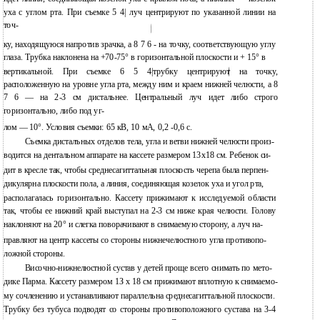
уха с углом рта. При съемке 5 4| луч центрируют по указанной линии на
точ-
ку, находящуюся напротив зрачка, а 8 7 6 - на точку, соответствующую углу
глаза. Трубка наклонена на +70-75° в горизонтальной плоскости и + 15° в
вертикальной. При съемке 6 5 4|трубку центрируют на точку,
расположенную на уровне угла рта, между ним и краем нижней челюсти, а 8
7 6 — на 2-3 см дистальнее. Центральный луч идет либо строго
горизонтально, либо под уг-
лом — 10°. Условия съемки: 65 кВ, 10 мА, 0,2 -0,6 с.
Съемка дисталъных отделов тела, угла и ветви нижней челюсти произ-
водится на дентальном аппарате на кассете размером 13x18 см. Ребенок си-
дит в кресле так, чтобы среднесагиттальная плоскость черепа была перпен-
дикулярна плоскости пола, а линия, соединяющая козелок уха и угол рта,
располагалась горизонтально. Кассету прижимают к исследуемой области
так, чтобы ее нижний край выступал на 2-3 см ниже края челюсти. Голову
наклоняют на 20° и слегка поворачивают в снимаемую сторону, а луч на-
правляют на центр кассеты со стороны нижнечелюстного угла противопо-
ложной стороны.
Височно-нижнелюстной сустав у детей проще всего снимать по мето-
дике Парма. Кассету размером 1З х 18 см прижимают вплотную к снимаемо-
му сочленению и устанавливают параллельна среднесагиттальной плоскости.
Трубку без тубуса подводят со стороны противоположного сустава на 3-4