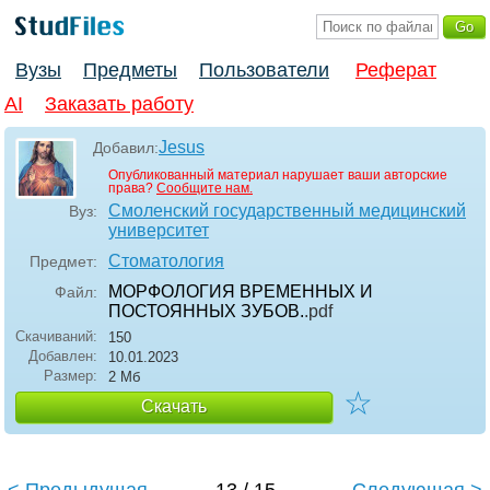
Вузы
Предметы
Пользователи
Реферат
AI
Заказать работу
Jesus
Добавил:
Опубликованный материал нарушает ваши авторские
права?
Сообщите нам.
Смоленский государственный медицинский
Вуз:
университет
Стоматология
Предмет:
МОРФОЛОГИЯ ВРЕМЕННЫХ И
Файл:
ПОСТОЯННЫХ ЗУБОВ.
.pdf
Скачиваний:
150
Добавлен:
10.01.2023
Размер:
2 Мб
☆
Скачать