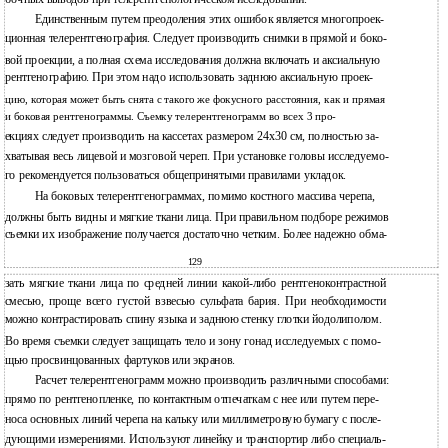
Единственным путем преодоления этих ошибок является многопроек-
ционная телерентгенография. Следует производить снимки в прямой и боко-
вой проекции, а полная схема исследования должна включать и аксиальную
рентгенографию. При этом надо использовать заднюю аксиальную проек-
цию, которая может быть снята с такого же фокусного расстояния, как и прямая
и боковая рентгенограммы. Съемку телерентгенограмм во всех 3 про-
екциях следует производить на кассетах размером 24x30 см, полностью за-
хватывая весь лицевой и мозговой череп. При установке головы исследуемо-
го рекомендуется пользоваться общепринятыми правилами укладок.
На боковых телерентгенограммах, помимо костного массива черепа,
должны быть видны и мягкие ткани лица. При правильном подборе режимов
съемки их изображение получается достаточно четким. Более надежно обма-
129
зать мягкие ткани лица по средней линии какой-либо рентгеноконтрастной
смесью, проще всего густой взвесью сульфата бария. При необходимости
можно контрастировать спину языка и заднюю стенку глотки йодолиполом.
Во время съемки следует защищать тело и зону гонад исследуемых с помо-
щью просвинцованных фартуков или экранов.
Расчет телерентгенограмм можно производить различными способами:
прямо по рентгенопленке, по контактным отпечаткам с нее или путем пере-
носа основных линий черепа на кальку или миллиметровую бумагу с после-
дующими измерениями. Используют линейку и транспортир либо специаль-