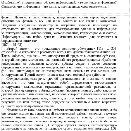
обработанной определенным образом информацией. Что же такое информация?
Считается, что информация – это данные, пропущенные через определенный
8
фильтр. Данные, в свою очередь, представляют собой серию отдельных
объективных фактов о тех или иных событиях вне связи с контекстом.
Выделяют следующие элементарные операции, которые производят, по
отдельности или в комплексе, для трансформации данных в информацию:
контекстуализация, категоризация, калькулирование, корректировка и сжатие.
Информация – это набор данных, имеющих важность для получателя в
определенном контексте
[107, с. 61-63].
Второй аспект – это «доказанное истинное убеждение» [113, с. 35]
относительно чего-либо в реальности бытия или действительности мышления.
Таким образом, знание – это определенный предмет в сознании субъекта,
который воспринимается им, как истинный; это результат процесса обработки
информации, на основании которого субъект создал в своем сознании
определенную мыслительную конструкцию, в истинности которой он убежден
(т.е. эта конструкция не противоречит всем остальным его ментальным
конструкциям). Третий аспект – знания являются основой для действия.
Следовательно, если речь идет об организационных знаниях, то можно
заключить, что они представляют собой определенные мыслительные
конструкции, являющиеся отражением организационной реальности, в
которой функционирует субъект действия (носитель знания), либо каким-то
другим образом с ней связанные, на основе которых субъект понимает какие
действия ему необходимо предпринять для того, чтобы получить желаемый
результат. На наш взгляд, такое определение максимально точно выражает
сущность организационного знания.
Независимо от того, получает ли субъект организационное знание извне, либо
сам создает знание на основе своей мыслительной работы, конечный результат
является именно таким. Следовательно, передать знание, строго говоря,
невозможно; возможно передать информацию, восприняв которую и обработав на
основе собственного опыта (!) которую субъект создаст соответствующую
мыслительную конструкцию на планшете своего сознания (см. подраздел 1.3).