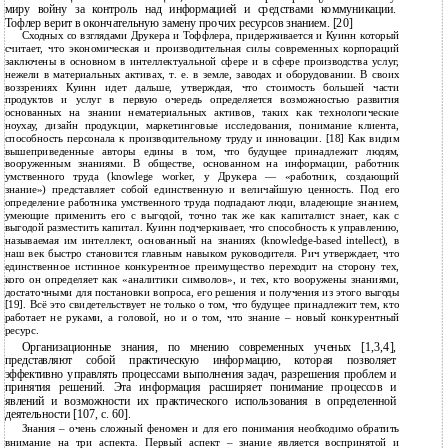
миру войну за контроль над информацией и средствами коммуникации.
Тофлер верит в окончательную замену прочих ресурсов знанием. [20]
Сходных со взглядами Друкера и Тоффлера, придерживается и Куинн который
считает, что экономическая и производительная силы современных корпораций
заключены в основном в интеллектуальной сфере и в сфере производства услуг,
нежели в материальных активах, т. е. в земле, заводах и оборудовании. В своих
воззрениях Куинн идет дальше, утверждая, что стоимость большей части
продуктов и услуг в первую очередь определяется возможностью развития
основанных на знании нематериальных активов, таких как технологические
ноухау, дизайн продукции, маркетинговые исследования, понимание клиента,
способность персонала к производительному труду и инновации. [18] Как видим
вышеприведенные авторы едины в том, что будущее принадлежит людям,
вооруженным знаниями. В обществе, основанном на информации, работник
умственного труда (knowlege worker, у Друкера ― «работник, создающий
знание») представляет собой единственную и величайшую ценность. Под его
определение работника умственного труда подпадают люди, владеющие знанием,
умеющие применить его с выгодой, точно так же как капиталист знает, как с
выгодой разместить капитал. Куинн подчеркивает, что способность к управлению,
называемая им интеллект, основанный на знаниях (knowledge-based intellect), в
наш век быстро становится главным навыком руководителя. Рич утверждает, что
единственное истинное конкурентное преимущество переходит на сторону тех,
кого он определяет как «аналитики символов», и тех, кто вооружены знаниями,
достаточными для постановки вопроса, его решения и получения из этого выгоды
[19]. Всё это свидетельствует не только о том, что будущее принадлежит тем, кто
работает не руками, а головой, но и о том, что знание – новый конкурентный
ресурс.
Организационные знания, по мнению современных ученых [1,3,4],
представляют собой практическую информацию, которая позволяет
эффективно управлять процессами выполнения задач, разрешения проблем и
принятия решений. Эта информация расширяет понимание процессов и
явлений и возможности их практического использования в определенной
деятельности [107, с. 60].
Знания – очень сложный феномен и для его понимания необходимо обратить
внимание на три аспекта. Первый аспект – знание является воспринятой и