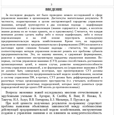
3
ВВЕДЕНИЕ
За последние двадцать лет было проведено немало исследований в сфере
управления знаниями в организациях. Достигнуты значительные результаты. В
частности, охарактеризован в целом инструментарий парадигмы управления
знаниями, который группируется в два основных подхода – кодификация
(технология знаний) и персонализация (знания содержатся в людях, а носители
знания должны их не только хранить, но и приумножать). Считается, что каждая
компания должна сделать выбор либо в пользу кодификации, либо в пользу
персонализации и на этой основе перестроить используемую
предпринимательскую модель хозяйствования. Кроме того, на парадигму
управления знаниями в предпринимательских формированиях (ПФ) возлагаются в
настоящее время слишком большие надежды – считается, что внедрение
соответствующих методов управления позволит решить все проблемы субъекта
предпринимательства. Это, по нашему мнению, и сдерживает формирование,
развитие и применение инструментария парадигмы управления знаниями. Во-
первых, система управления знаниями (СУЗ) должна способствовать достижению
организационных целей, в нашем случае, развитие конкурентоспособности
системы управления компанией, а не формировать их (управление знаниями в ПФ
не должно быть самоцелью); во-вторых, при проектировании СУЗ должны
учитываться особенности предпринимательской модели хозяйствования, включая
и систему управления ПФ, в-третьих, СУЗ должна быть дифференцированной в
различных точках организационного пространства (т.е. учитывать особенности
функционирования различных подразделений, которые могут разниться среди
подразделений внутри одного ПФ вплоть до противоположных).
Вопросы экономики знаний исследовались многими отечественными и
зарубежными учеными: К. Аргирис, К. Свейби, К. Винг, И. Нонака, Х.
Такеучи, Н.А. Асаул, В.В. Гончарова, Б.З. Мильнера, Л. Прусак и др.
При всей ценности полученных результатов по-прежнему существует
проблема выявления объективных зависимостей между особенностями
действующей предпринимательской модели хозяйствования, инструментами
создания и управления знаниями и их влиянием на конкурентоспособность