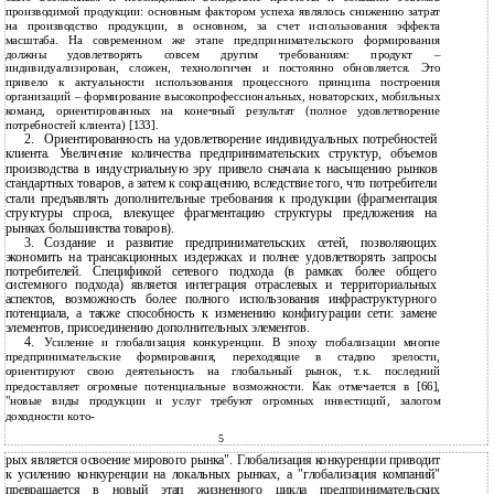
производимой продукции: основным фактором успеха являлось снижению затрат
на производство продукции, в основном, за счет использования эффекта
масштаба. На современном же этапе предпринимательского формирования
должны удовлетворять совсем другим требованиям: продукт –
индивидуализирован, сложен, технологичен и постоянно обновляется. Это
привело к актуальности использования процессного принципа построения
организаций – формирование высокопрофессиональных, новаторских, мобильных
команд, ориентированных на конечный результат (полное удовлетворение
потребностей клиента) [133].
2.
Ориентированность на удовлетворение индивидуальных потребностей
клиента. Увеличение количества предпринимательских структур, объемов
производства в индустриальную эру привело сначала к насыщению рынков
стандартных товаров, а затем к сокращению, вследствие того, что потребители
стали предъявлять дополнительные требования к продукции (фрагментация
структуры спроса, влекущее фрагментацию структуры предложения на
рынках большинства товаров).
3.
Создание и развитие предпринимательских сетей, позволяющих
экономить на трансакционных издержках и полнее удовлетворять запросы
потребителей. Спецификой сетевого подхода (в рамках более общего
системного подхода) является интеграция отраслевых и территориальных
аспектов, возможность более полного использования инфраструктурного
потенциала, а также способность к изменению конфигурации сети: замене
элементов, присоединению дополнительных элементов.
4.
Усиление и глобализация конкуренции. В эпоху глобализации многие
предпринимательские формирования, переходящие в стадию зрелости,
ориентируют свою деятельность на глобальный рынок, т.к. последний
предоставляет огромные потенциальные возможности. Как отмечается в [66],
"новые виды продукции и услуг требуют огромных инвестиций, залогом
доходности кото-
5
рых является освоение мирового рынка". Глобализация конкуренции приводит
к усилению конкуренции на локальных рынках, а "глобализация компаний"
превращается в новый этап жизненного цикла предпринимательских