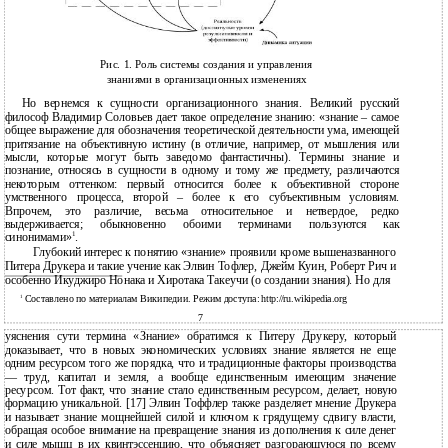
Рис. 1. Роль системы создания и управления
знаниями в организационных изменениях
Но вернемся к сущности организационного знания. Великий русский
философ Владимир Соловьев дает такое определение знанию: «знание – самое
общее выражение для обозначения теоретической деятельности ума, имеющей
притязание на объективную истину (в отличие, например, от мышления или
мысли, которые могут быть заведомо фантастичны). Термины знание и
познание, относясь в сущности в одному и тому же предмету, различаются
некоторым оттенком: первый относится более к объективной стороне
умственного процесса, второй – более к его субъективным условиям.
Впрочем, это различие, весьма относительное и нетвердое, редко
выдерживается; обыкновенно обоими терминами пользуются как
1
синонимами»
.
Глубокий интерес к понятию «знание» проявили кроме вышеназванного
Питера Друкера и такие учение как Элвин Тофлер, Джейм Куин, Роберт Рич и
особенно Икуджиро Нонака и Хиротака Такеучи (о создании знания). Но для
1
Составлено по материалам Википедии. Режим доступа: http://ru.wikipedia.org
7
уяснения сути термина «Знание» обратимся к Питеру Друкеру, который
доказывает, что в новых экономических условиях знание является не еще
одним ресурсом того же порядка, что и традиционные факторы производства
— труд, капитал и земля, а вообще единственным имеющим значение
ресурсом. Тот факт, что знание стало единственным ресурсом, делает, новую
формацию уникальной. [17] Элвин Тоффлер также разделяет мнение Друкера
и называет знание мощнейшей силой и ключом к грядущему сдвигу власти
,
обращая особое внимание на превращение знания из дополнения к силе денег
и силе мышц в их квинтэссенцию, что объясняет разгорающуюся по всему