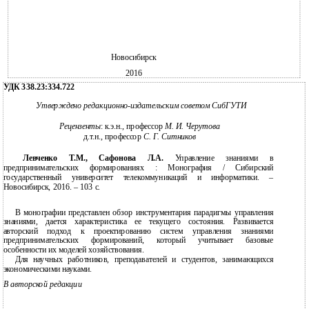
Новосибирск
2016
УДК 338.23:334.722
Утверждено редакционно-издательским советом СибГУТИ
Рецензенты
: к.э.н., профессор
М. И. Черутова
д.т.н., профессор
С. Г. Ситников
Левченко Т.М., Сафонова Л.А.
Управление знаниями в
предпринимательских формированиях : Монография / Сибирский
государственный университет телекоммуникаций и информатики. –
Новосибирск, 2016. – 103 с.
В монографии представлен обзор инструментария парадигмы управления
знаниями, дается характеристика ее текущего состояния. Развивается
авторский подход к проектированию систем управления знаниями
предпринимательских формирований, который учитывает базовые
особенности их моделей хозяйствования.
Для научных работников, преподавателей и студентов, занимающихся
экономическими науками.
В авторской редакции