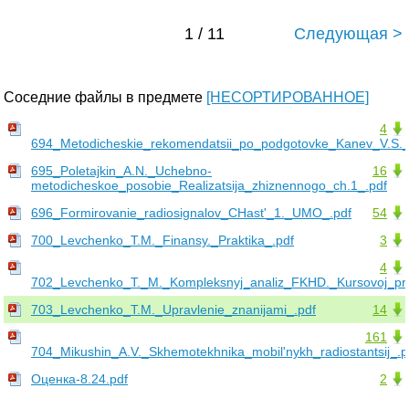
1 / 11
Следующая >
Соседние файлы в предмете
[НЕСОРТИРОВАННОЕ]
4
694_Metodicheskie_rekomendatsii_po_podgotovke_Kanev_V.S._
695_Poletajkin_A.N._Uchebno-
16
metodicheskoe_posobie_Realizatsija_zhiznennogo_ch.1_.pdf
696_Formirovanie_radiosignalov_CHast'_1._UMO_.pdf
54
700_Levchenko_T.M._Finansy._Praktika_.pdf
3
4
702_Levchenko_T._M._Kompleksnyj_analiz_FKHD._Kursovoj_pro
703_Levchenko_T.M._Upravlenie_znanijami_.pdf
14
161
704_Mikushin_A.V._Skhemotekhnika_mobil'nykh_radiostantsij_.p
Оценка-8.24.pdf
2