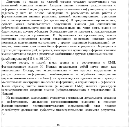
Движение по модели по часовой стрелки отражает раскручивание так
называемой «спирали знания». Спираль знания начинает раскручиваться с
неформализованной идеи (смутного ощущения возможности) у индивида, которая
родилась у него на основе наблюдения за реальностью опыта работы с
формализованным знанием различных уровней: организационным, групповым
или с метаорганизационным (интернализация). В традиционных организациях,
субъект может воспользоваться полученным знанием для оптимизации
собственной деятельности или не воспользоваться, но, чаще всего, знание не
будет передано другим субъектам. В результате оно не приведет к положительным
изменениям внутри организации. В обучающихся же организациях, знания
постоянно циркулируют внутри организации: во-первых, индивид может
поделиться полученными ощущениями с другим индивидом (социализация); во-
вторых, возникшая идея может быть формализована в результате обсуждения в
группе (экстернализация); в-третьих, имеющееся в организации формализованное
знание постоянно входит в различные комбинации с другими единицами знания
(комбинирование) [113, с. 86-100].
Строго говоря, с нашей точки зрения и в соответствии с СМД,
формализованное знание И. Нонаки представляет собой ничто иное, как
информацию. Отсюда, его экстернализация – это процесс кодирования и
распространения информации, комбинирование – обработка информации
(перечисленными выше способами), интернализация – создание соответствующих
мыслительных конструкций на основе информации, а социализация – рефлексия.
Таким образом, чистое мышление (в терминах СМД) является процедурой
целенаправленного создания знания (неформализованного в терминологии И.
Нонаки).
Из приведенных рассуждений становятся очевидными актуальность создания
и эффективность управления организационными знаниями в процессе
функционирования предпринимательских формирований: этот процесс
способствует достижению субъектом мыследеятельности желаемого результата.
Ак-
10