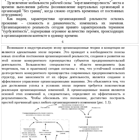
3)увеличение мобильности рабочей силы: "нерегламентируемость" места и
времени выполнения работы (возникновение виртуальных организаций и
организаций "без границ", когда сложно отделить временных от постоянных
сотрудников).
Как видим, характеристики организационной реальности остались
прежними – сложность и динамичность; изменились их значения.
Организационную реальность сегодня принято характеризовать термином
"турбулентность", подчеркивая огромное количество перемен, происходящих
в организационном контексте в единицу времени.
6
Возникшие в индустриальную эпоху организационные теории и концепции не
являются адекватными эпохе перемен. Это приводит к необходимости поиска
новых способов постижения организационной реальности, создания и развития на
этой основе конкурентного преимущества субъектов предпринимательской
деятельности. Большинство специалистов в области менеджмента (как
теоретиков, так и практиков) сегодня согласны с тем, что устойчивой основой
долгосрочного конкурентного преимущества современных предпринимательских
структур, вне зависимости от их сферы деятельности, является создание и
эффективное управление организационными знаниями. Это объясняется тем, что
для достижения успеха в условиях эпохи перемен требуется повсеместная
реализация организационных изменений. А организационные знания являются
основой этих изменений и, следовательно, определяют их эффективность и
результативность. Чтобы обосновать это положение, достаточно построить
простой причинный цикл любого организационного изменения (рис. 1.1).