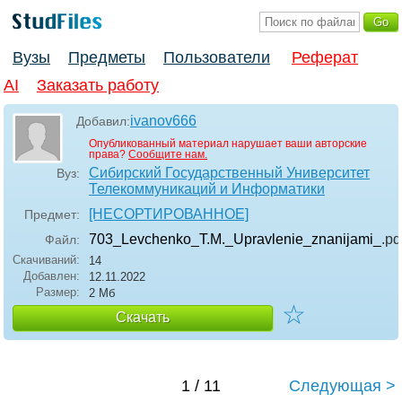
Вузы
Предметы
Пользователи
Реферат
AI
Заказать работу
ivanov666
Добавил:
Опубликованный материал нарушает ваши авторские
права?
Сообщите нам.
Сибирский Государственный Университет
Вуз:
Телекоммуникаций и Информатики
[НЕСОРТИРОВАННОЕ]
Предмет:
703_Levchenko_T.M._Upravlenie_znanijami_
.pd
Файл:
Скачиваний:
14
Добавлен:
12.11.2022
Размер:
2 Мб
☆
Скачать
1 / 11
Следующая >