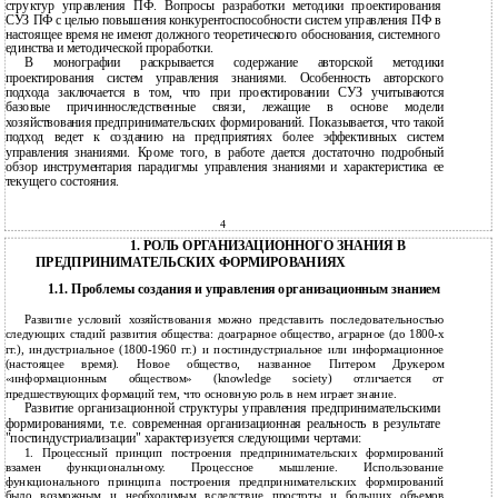
структур управления ПФ. Вопросы разработки методики проектирования
СУЗ ПФ с целью повышения конкурентоспособности систем управления ПФ в
настоящее время не имеют должного теоретического обоснования, системного
единства и методической проработки.
В монографии раскрывается содержание авторской методики
проектирования систем управления знаниями. Особенность авторского
подхода заключается в том, что при проектировании СУЗ учитываются
базовые причинноследственные связи, лежащие в основе модели
хозяйствования предпринимательских формирований. Показывается, что такой
подход ведет к созданию на предприятиях более эффективных систем
управления знаниями. Кроме того, в работе дается достаточно подробный
обзор инструментария парадигмы управления знаниями и характеристика ее
текущего состояния.
4
1. РОЛЬ ОРГАНИЗАЦИОННОГО ЗНАНИЯ В
ПРЕДПРИНИМАТЕЛЬСКИХ ФОРМИРОВАНИЯХ
1.1. Проблемы создания и управления организационным знанием
Развитие условий хозяйствования можно представить последовательностью
следующих стадий развития общества: доаграрное общество, аграрное (до 1800-х
гг.), индустриальное (1800-1960 гг.) и постиндустриальное или информационное
(настоящее время). Новое общество, названное Питером Друкером
«информационным обществом» (knowledge society) отличается от
предшествующих формаций тем, что основную роль в нем играет знание.
Развитие организационной структуры управления предпринимательскими
формированиями, т.е. современная организационная реальность в результате
"постиндустриализации" характеризуется следующими чертами:
1. Процессный принцип построения предпринимательских формирований
взамен функциональному. Процессное мышление. Использование
функционального принципа построения предпринимательских формирований
было возможным и необходимым вследствие простоты и больших объемов