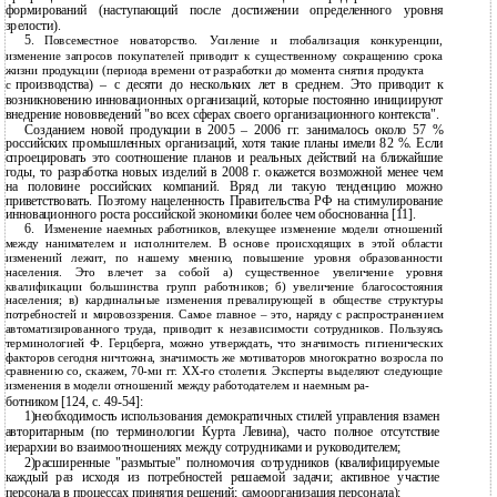
формирований (наступающий после достижении определенного уровня
зрелости).
5.
Повсеместное новаторство. Усиление и глобализация конкуренции,
изменение запросов покупателей приводит к существенному сокращению срока
жизни продукции (периода времени от разработки до момента снятия продукта
производства) – с десяти до нескольких лет в среднем. Это приводит к
с
возникновению инновационных организаций, которые постоянно инициируют
внедрение нововведений "во всех сферах своего организационного контекста".
Созданием новой продукции в 2005 – 2006 гг. занималось около 57 %
российских промышленных организаций, хотя такие планы имели 82 %. Если
спроецировать это соотношение планов и реальных действий на ближайшие
годы, то разработка новых изделий в 2008 г. окажется возможной менее чем
на половине российских компаний. Вряд ли такую тенденцию можно
приветствовать. Поэтому нацеленность Правительства РФ на стимулирование
инновационного роста российской экономики более чем обоснованна [11].
6.
Изменение наемных работников, влекущее изменение модели отношений
между нанимателем и исполнителем. В основе происходящих в этой области
изменений лежит, по нашему мнению, повышение уровня образованности
населения. Это влечет за собой а) существенное увеличение уровня
квалификации большинства групп работников; б) увеличение благосостояния
населения; в) кардинальные изменения превалирующей в обществе структуры
потребностей и мировоззрения. Самое главное – это, наряду с распространением
автоматизированного труда, приводит к независимости сотрудников. Пользуясь
терминологией Ф. Герцберга, можно утверждать, что значимость гигиенических
факторов сегодня ничтожна, значимость же мотиваторов многократно возросла по
сравнению со, скажем,
70-ми гг. XX-го столетия. Эксперты выделяют следующие
изменения в модели отношений между работодателем и наемным ра-
ботником [124, с. 49-54]:
1)необходимость использования демократичных стилей управления взамен
авторитарным (по терминологии Курта Левина), часто полное отсутствие
иерархии во взаимоотношениях между сотрудниками и руководителем;
2)расширенные "размытые" полномочия сотрудников (квалифицируемые
каждый раз исходя из потребностей решаемой задачи; активное участие
персонала в процессах принятия решений; самоорганизация персонала);