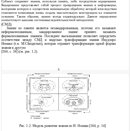
Субъект сохраняет знания, используя память, либо посредством кодирования.
Кодирование представляет собой процесс превращения знания в информацию,
восприняв которую и осуществив минимальную обработку которой впоследствии
становится возможным вновь создать мыслительную конструкцию на планшете
сознания. Таким образом, знание всегда индивидуально. Данное определение
соответствует канонам системомыследеятельностной методологии
(СМД).
Знание из памяти является незакодированным, поэтому его называют
неформализованным; закодированное знание принято называть
формализованным знанием. Последнее высказывание позволяет определить
соответствие между СМД и моделью трансформации знания Икудзиро
Нонаки (т.н. SECIмоделью), которая отражает трансформации одной формы
знания в другую
[164, с. 34] (см. рис. 1.2).
9
Рис. 1.2. Модель развития знания по И. Нонаки [164, p. 14]