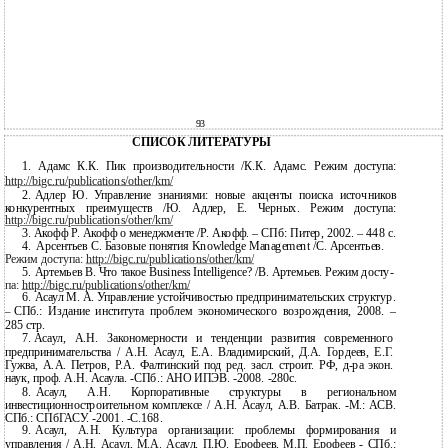
93
СПИСОК ЛИТЕРАТУРЫ
1.
Адамс К.К. Пик производительности /К.К. Адамс. Режим доступа:
http://bigc.ru/publications/other/km/
2.
Адлер Ю. Управление знаниями: новые акценты поиска источников
конкурентных преимуществ /Ю. Адлер, Е. Черных. Режим доступа:
http://bigc.ru/publications/other/km/
3.
Акофф Р. Акофф о менеджменте /Р. Акофф. – СПб: Питер, 2002. – 448 с.
4.
Арсентьев С. Базовые понятия Knowledge Management /С. Арсентьев.
Режим доступа:
http://bigc.ru/publications/other/km/
5.
Артемьев В. Что такое Business Intelligence? /В. Артемьев. Режим досту-
па:
http://bigc.ru/publications/other/km/
6.
Асаул М. А. Управление устойчивостью предпринимательских структур.
СПб.: Издание института проблем экономического возрождения, 2008. –
–
285 стр.
7.
Асаул, А.Н. Закономерности и тенденции развития современного
предпринимательства / А.Н. Асаул, Е.А. Владимирский, Д.А. Гордеев, Е.Г.
Гужва, А.А. Петров, Р.А. Фалтинский под ред. засл. строит. РФ,
д-ра экон.
наук, проф. А.Н. Асаула. -СПб.: АНО ИПЭВ. -2008. -280с.
8.
Асаул, А.Н. Корпоративные структуры в региональном
инвестиционностроительном комплексе / А.Н. Асаул, А.В. Батрак.
-М.: АСВ.
СПб.: СПбГАСУ. -2001. -С.168.
9.
Асаул, А.Н. Культура организации: проблемы формирования и
управления / А.Н. Асаул, М.А. Асаул, П.Ю. Ерофеев, М.П. Ерофеев - СПб.: