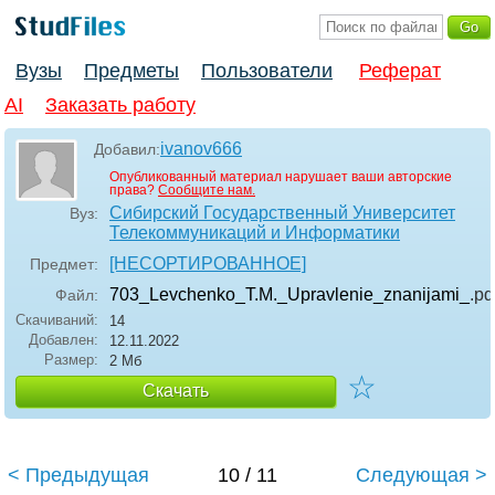
Вузы
Предметы
Пользователи
Реферат
AI
Заказать работу
ivanov666
Добавил:
Опубликованный материал нарушает ваши авторские
права?
Сообщите нам.
Сибирский Государственный Университет
Вуз:
Телекоммуникаций и Информатики
[НЕСОРТИРОВАННОЕ]
Предмет:
703_Levchenko_T.M._Upravlenie_znanijami_
.pd
Файл:
Скачиваний:
14
Добавлен:
12.11.2022
Размер:
2 Мб
☆
Скачать
< Предыдущая
10 / 11
Следующая >