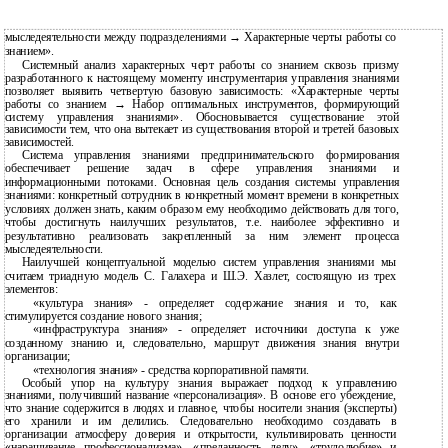
мыследеятельности между подразделениями → Характерные черты работы со
знанием».
Системный анализ характерных черт работы со знанием сквозь призму
разработанного к настоящему моменту инструментария управления знаниями
позволяет выявить четвертую базовую зависимость: «Характерные черты
работы со знанием → Набор оптимальных инструментов, формирующий
систему управления знаниями». Обосновывается существование этой
зависимости тем, что она вытекает из существования второй и третей базовых
зависимостей.
Система управления знаниями предпринимательского формирования
обеспечивает решение задач в сфере управления знаниями и
информационными потоками. Основная цель создания системы управления
знаниями: конкретный сотрудник в конкретный момент времени в конкретных
условиях должен знать, каким образом ему необходимо действовать для того,
чтобы достигнуть наилучших результатов, т.е. наиболее эффективно и
результативно реализовать закрепленный за ним элемент процесса
мыследеятельности.
Наилучшей концептуальной моделью систем управления знаниями мы
считаем триадную модель С. Галахера и Ш.Э. Хазлет, состоящую из трех
элементов:
«культура знания» - определяет содержание знания и то, как
стимулируется создание нового знания;
«инфраструктура знания» - определяет источники доступа к уже
созданному знанию и, следовательно, маршрут движения знания внутри
организации;
«технология знания» - средства корпоративной памяти.
Особый упор на культуру знания выражает подход к управлению
знаниями, получивший название «персонализация». В основе его убеждение,
что знание содержится в людях и главное, чтобы носители знания (эксперты)
его хранили и им делились. Следовательно необходимо создавать в
организации атмосферу доверия и открытости, культивировать ценности
«наращивание профессионализма», «преданность делу», «трудолюбие» и