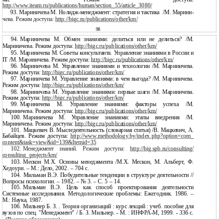
http://www.iteam.ru/publications/human/section_55/article_3080/
93. Мариничева М. Нолидж-менеджмент: стратегия и тактика
/М. Марини-
чева. Режим доступа:
http://bigc.ru/publications/other/km/
98
94.
Мариничева М. Обмен знаниями: делиться или не делиться? /М.
Мариничева. Режим доступа:
http://bigc.ru/publications/other/km/
95.
Мариничева М. Советы консультанта. Управление знаниями в России и
IT /М. Мариничева. Режим доступа:
http://bigc.ru/publications/other/km/
96.
Мариничева М. Управление знаниями и технологии /М. Мариничева.
Режим доступа:
http://bigc.ru/publications/other/km/
97.
Мариничева М. Управление знаниями: в чем выгода? /М. Мариничева.
Режим доступа:
http://bigc.ru/publications/other/km/
98.
Мариничева М. Управление знаниями: первые шаги /М. Мариничева.
Режим доступа:
http://bigc.ru/publications/other/km/
99.
Мариничева М. Управление знаниями: факторы успеха /М.
Мариничева. Режим доступа:
http://bigc.ru/publications/other/km/
100.
Мариничева М. Управление знаниями: этапы внедрения /М.
Мариничева. Режим доступа:
http://bigc.ru/publications/other/km/
101.
Мацкевич В. Мыследеятельность (словарная статья) /В. Мацкевич, А.
Бабайцев. Режим доступа:
http://www.methodology.by/index.php?option=com_
content&task=view&id=139&Itemid=35
102.
Менеджмент знаний. Режим доступа:
http://big.spb.ru/consulting/
consulting_projects/km/
103.
Мескон М.Х. Основы менеджмента /М.Х. Мескон, М. Альберт, Ф.
Хедоури. – М.: Дело, 2002. – 704 с.
104.
Мильман В.Э. Побудительные тенденции в структуре деятельности //
Вопросы психологии. – 1982. – № 3. – С. 5 – 14.
105.
Мильман В.Э. Цель как способ проектирования деятельности
Системные исследования. Методологические проблемы: Ежегодник. 1986. –
М.: Наука, 1987.
106.
Мильнер Б. З. . Теория организаций : курс лекций : учеб. пособие для
вузов по спец. "Менеджмент" / Б. З. Мильнер. - М. :
ИНФРА-М, 1999. - 336 с.