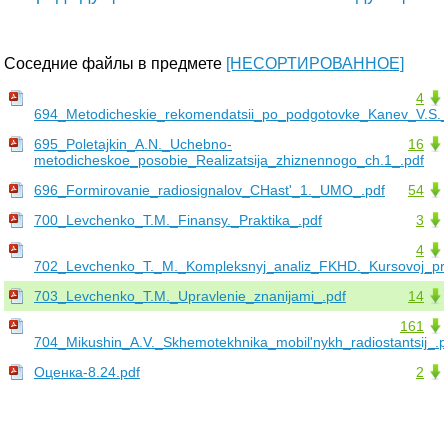
Соседние файлы в предмете
[НЕСОРТИРОВАННОЕ]
4
694_Metodicheskie_rekomendatsii_po_podgotovke_Kanev_V.S._
695_Poletajkin_A.N._Uchebno-
16
metodicheskoe_posobie_Realizatsija_zhiznennogo_ch.1_.pdf
696_Formirovanie_radiosignalov_CHast'_1._UMO_.pdf
54
700_Levchenko_T.M._Finansy._Praktika_.pdf
3
4
702_Levchenko_T._M._Kompleksnyj_analiz_FKHD._Kursovoj_pro
703_Levchenko_T.M._Upravlenie_znanijami_.pdf
14
161
704_Mikushin_A.V._Skhemotekhnika_mobil'nykh_radiostantsij_.p
Оценка-8.24.pdf
2