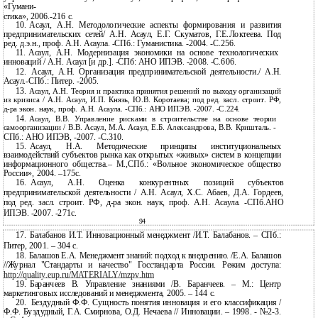
«Гумани-
стика», 2006.-216 с.
10.
Асаул, А.Н. Методологические аспекты формирования и развития
предпринимательских сетей/ А.Н. Асаул, Е.Г. Скуматов, Г.Е.Локтеева. Под
ред. д.э.н., проф. А.Н. Асаула.
-СПб.: Гуманистика. -2004. -С.256.
11.
Асаул, А.Н. Модернизация экономики на основе технологических
инноваций / А.Н. Асаул [и др.].
-СПб: АНО ИПЭВ. -2008. -С.606.
12.
Асаул, А.Н. Организация предпринимательской деятельности./ А.Н.
Асаул.-СПб.: Питер. -2005.
13.
Асаул, А.Н. Теория и практика принятия решений по выходу организаций
из кризиса / А.Н. Асаул, И.П. Князь, Ю.В. Коротаева; под ред. засл. строит. РФ,
д-ра экон. наук, проф. А.Н. Асаула. -СПб.: АНО ИПЭВ. -2007. -С.224.
14.
Асаул, В.В. Управление рисками в строительстве на основе теории
самоорганизации / В.В. Асаул, М.А. Асаул, Е.Б. Александрова, В.В. Кришталь. -
СПб.: АНО ИПЭВ, -2007. -С.310.
15.
Асаул, Н.А. Методические принципы институциональных
взаимодействий субъектов рынка как открытых «живых» систем в концепции
информационного общества.– М.,СПб.: «Вольное экономическое общество
России», 2004.
–175с.
16.
Асаул, А.Н. Оценка конкурентных позиций субъектов
предпринимательской деятельности / А.Н. Асаул, Х.С. Абаев, Д.А. Гордеев,
под ред. засл. строит. РФ,
д-ра экон. наук, проф. А.Н. Асаула. -СПб.АНО
ИПЭВ. -2007. -271с.
94
17.
Балабанов И.Т. Инновационный менеджмент /И.Т. Балабанов. – СПб.:
Питер, 2001. – 304 с.
18.
Балашов Е.А. Менеджмент знаний: подход к внедрению. /Е.А. Балашов
//Журнал "Стандарты и качество" Госстандарта России. Режим доступа:
http://quality.eup.ru/MATERIALY/mzpv.htm
19.
Баранчеев В. Управление знаниями /В. Баранчеев. – М.: Центр
маркетинговых исследований и менеджмента, 2005. – 144 с.
20.
Бездудный Ф.Ф. Сущность понятия инновация и его классификация /
Ф.Ф. Буздудный, Г.А. Смирнова, О.Д. Нечаева // Инновации. – 1998. -
№2-3.