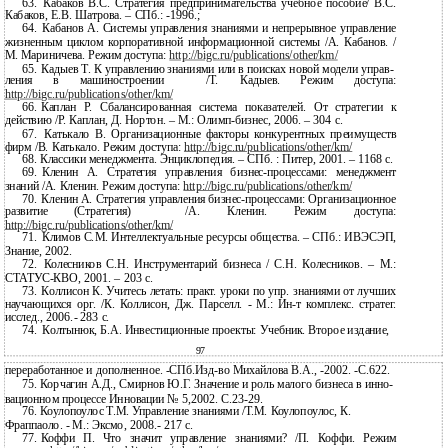
63.
Кабаков В.С. Стратегия предпринимательства учебное пособие/ В.С.
Кабаков, Е.В. Шатрова. – СПб.:
-1996.;
64.
Кабанов А. Системы управления знаниями и непрерывное управление
жизненным циклом корпоративной информационной системы /А. Кабанов. /
М. Мариничева. Режим доступа:
http://bigc.ru/publications/other/km/
65.
Кадыев Т. К управлению знаниями или в поисках новой модели управ-
ления
в
машиностроении
/Т.
Кадыев.
Режим
доступа:
http://bigc.ru/publications/other/km/
66.
Каплан Р. Сбалансированная система показателей. От стратегии к
действию /Р. Каплан, Д. Нортон. – М.:
Олимп-бизнес, 2006. – 304 с.
67.
Катькало В. Организационные факторы конкурентных преимуществ
фирм /В. Катькало. Режим доступа:
http://bigc.ru/publications/other/km/
68.
Классики менеджмента. Энциклопедия. – СПб. : Питер, 2001. – 1168 с.
69.
Кленин А. Стратегия управления
бизнес-процессами: менеджмент
знаний /А. Кленин. Режим доступа:
http://bigc.ru/publications/other/km/
70.
Кленин А. Стратегия управления
бизнес-процессами: Организационное
развитие
(Стратегия)
/А.
Кленин.
Режим
доступа:
http://bigc.ru/publications/other/km/
71.
Климов С.М. Интеллектуальные ресурсы общества. – СПб.: ИВЭСЭП,
Знание, 2002.
72.
Колесников С.Н. Инструментарий бизнеса / С.Н. Колесников. – М.:
СТАТУС-КВО, 2001. – 203 с.
73.
Коллисон К. Учитесь летать: практ. уроки по упр. знаниями от лучших
научающихся орг. /К. Коллисон, Дж. Парселл. - М.:
Ин-т комплекс. стратег.
исслед., 2006.- 283 с.
74.
Колтынюк, Б.А. Инвестиционные проекты: Учебник. Второе издание,
97
переработанное и дополненное. -СПб.Изд-во Михайлова В.А., -2002. -С.622.
75. Корчагин А.Д., Смирнов Ю.Г. Значение и роль малого бизнеса в инно-
вационном процессе Инновации № 5,2002. С.23-29.
76. Коулопоулос Т.М. Управление знаниями /Т.М. Коулопоулос, К.
Фраппаоло. - М.: Эксмо, 2008.- 217 с.
77.
Коффи П. Что значит управление знаниями? /П. Коффи. Режим