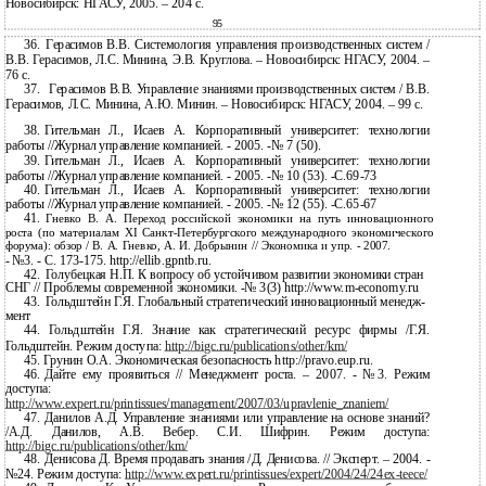
Новосибирск: НГАСУ, 2005. – 204 с.
95
36.
Герасимов В.В. Системология управления производственных систем /
В.В. Герасимов, Л.С. Минина, Э.В. Круглова. – Новосибирск: НГАСУ, 2004. –
76 с.
37.
Герасимов В.В. Управление знаниями производственных систем / В.В.
Герасимов, Л.С. Минина, А.Ю. Минин. – Новосибирск: НГАСУ, 2004. – 99 с.
38.
Гительман Л., Исаев А. Корпоративный университет: технологии
работы //Журнал управление компанией. - 2005.
-№ 7 (50).
39.
Гительман Л., Исаев А. Корпоративный университет: технологии
работы //Журнал управление компанией. - 2005.
-№ 10 (53). -С.69-73
40.
Гительман Л., Исаев А. Корпоративный университет: технологии
работы //Журнал управление компанией. - 2005.
-№ 12 (55). -С.65-67
41.
Гневко В. А. Переход российской экономики на путь инновационного
роста (по материалам XI
Санкт-Петербургского международного экономического
форума): обзор / В. А. Гневко, А. И. Добрынин // Экономика и упр. - 2007.
-
№3. - С.
173-175. http://ellib.gpntb.ru.
42.
Голубецкая Н.П. К вопросу об устойчивом развитии экономики стран
СНГ // Проблемы современной экономики. -№ 3(3) http://www.m-economy.ru
43.
Гольдштейн Г.Я. Глобальный стратегический инновационный менедж-
мент
44.
Гольдштейн Г.Я. Знание как стратегический ресурс фирмы /Г.Я.
Гольдштейн. Режим доступа:
http://bigc.ru/publications/other/km/
45.
Грунин О.А. Экономическая безопасность http://pravo.eup.ru.
46.
Дайте ему проявиться // Менеджмент роста. – 2007. - №3. Режим
доступа:
http://www.expert.ru/printissues/management/2007/03/upravlenie_znaniem/
47.
Данилов А.Д. Управление знаниями или управление на основе знаний?
/А.Д. Данилов, А.В. Вебер. С.И. Шифрин. Режим доступа:
http://bigc.ru/publications/other/km/
48.
Денисова Д. Время продавать знания /Д. Денисова. // Эксперт. – 2004. -
№24. Режим доступа:
http://www.expert.ru/printissues/expert/2004/24/24ex-teece/