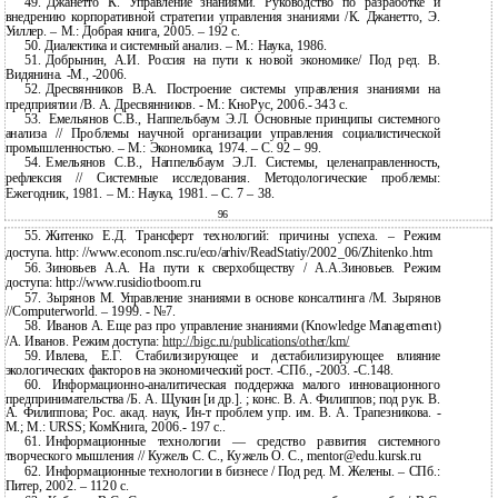
49.
Джанетто К. Управление знаниями. Руководство по разработке и
внедрению корпоративной стратегии управления знаниями /К. Джанетто, Э.
Уиллер. – М.: Добрая книга, 2005. – 192 с.
50.
Диалектика и системный анализ. – М.: Наука, 1986.
51.
Добрынин, А.И. Россия на пути к новой экономике/ Под ред. В.
Видянина.
-М., -2006.
52.
Дресвянников В.А. Построение системы управления знаниями на
предприятии /В. А. Дресвянников. - М.: КноРус, 2006.- 343 с.
53.
Емельянов С.В., Наппельбаум Э.Л. Основные принципы системного
анализа // Проблемы научной организации управления социалистической
промышленностью. – М.: Экономика, 1974. – С. 92 – 99.
54.
Емельянов С.В., Наппельбаум Э.Л. Системы, целенаправленность,
рефлексия // Системные исследования. Методологические проблемы:
Ежегодник, 1981. – М.: Наука, 1981. – С. 7 – 38.
96
55.
Житенко Е.Д. Трансферт технологий: причины успеха. – Режим
доступа. http: //www.econom.nsc.ru/eco/arhiv/ReadStatiy/2002_06/Zhitenko.htm
56.
Зиновьев А.А. На пути к сверхобществу / А.А.Зиновьев. Режим
доступа: http://www.rusidiotboom.ru
57.
Зырянов М. Управление знаниями в основе консалтинга /М. Зырянов
//Computerworld. – 1999. - №7.
58.
Иванов А. Еще раз про управление знаниями (Knowledge Management)
/А. Иванов. Режим доступа:
http://bigc.ru/publications/other/km/
59.
Ивлева, Е.Г. Стабилизирующее и дестабилизирующее влияние
экологических факторов на экономический рост.
-СПб., -2003. -С.148.
60.
Информационно-аналитическая
поддержка малого инновационного
предпринимательства /Б. А. Щукин [и др.]. ; конс. В. А. Филиппов; под рук. В.
А. Филиппова; Рос. акад. наук, Ин-т проблем упр. им. В. А. Трапезникова. -
М.; М.: URSS; КомКнига, 2006.- 197 с..
61.
Информационные технологии — средство развития системного
творческого мышления // Кужель С. С., Кужель О. С., mentor@edu.kursk.ru
62.
Информационные технологии в бизнесе / Под ред. М. Желены. – СПб.:
Питер, 2002. – 1120 с.