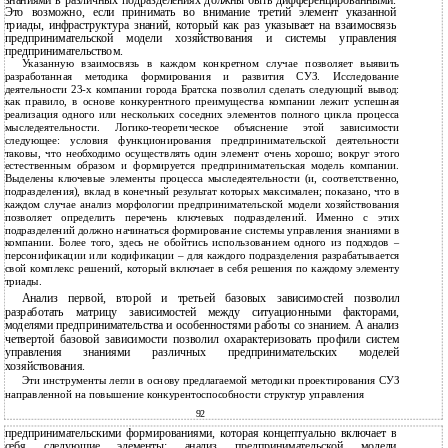
Это возможно, если принимать во внимание третий элемент указанной
триады, инфраструктура знаний, который как раз указывает на взаимосвязь
предпринимательской модели хозяйствования и системы управления
предпринимательством.
Указанную взаимосвязь в каждом конкретном случае позволяет выявить
разработанная методика формирования и развития СУЗ. Исследование
деятельности 23-х компании города Братска позволил сделать следующий вывод:
как правило, в основе конкурентного преимущества компании лежит успешная
реализация одного или нескольких соседних элементов полного цикла процесса
мыследеятельности. Логико-теоретическое объяснение этой зависимости
следующее: условия функционирования предпринимательской деятельности
таковы, что необходимо осуществлять один элемент очень хорошо; вокруг этого
естественным образом и формируется предпринимательская модель компании.
Выделены ключевые элементы процесса мыследеятельности (и, соответственно,
подразделения), вклад в конечный результат которых максимален; показано, что в
каждом случае анализ морфологии предпринимательской модели хозяйствования
позволяет определить перечень ключевых подразделений. Именно с этих
подразделений должно начинаться формирование системы управления знаниями в
компании. Более того, здесь не обойтись использованием одного из подходов –
персонификации или кодификации – для каждого подразделения разрабатывается
свой комплекс решений, который включает в себя решения по каждому элементу
триады.
Анализ первой, второй и третьей базовых зависимостей позволил
разработать матрицу зависимостей между ситуационными факторами,
моделями предпринимательства и особенностями работы со знанием. А анализ
четвертой базовой зависимости позволил охарактеризовать профили систем
управления знаниями различных предпринимательских моделей
хозяйствования.
Эти инструменты легли в основу предлагаемой методики проектирования СУЗ
направленной на повышение конкурентоспособности структур управления
92
предпринимательскими формированиями, которая концептуально включает в
себя следующие элементы: анализ предпринимательской модели