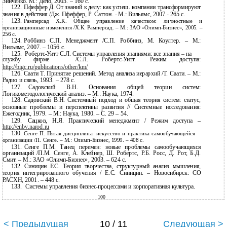
Зинченко. М.: Дело, 2003. – 160 с.
122.
Пфеффер Д. От знаний к делу: как успеш. компании трансформируют
знания в действия /Дж. Пфеффер, Р. Саттон. - М.: Вильямс, 2007.- 265 с.
123.
Рамперсад Х.К. Общее управление качеством: личностные и
организационные изменения /Х.К. Рамперсад. – М.: ЗАО
«Олимп-Бизнес», 2005. –
256 с.
124.
Роббинз С.П. Менеджмент /С.П. Роббинз, М. Коултер. – М.:
Вильямс, 2007. – 1056 с.
125.
Робертс-Уитт
С.Л. Системы управления знаниями: все знания – на
службу
фирме
/С.Л.
Робертс-Уитт.
Режим
доступа:
http://bigc.ru/publications/other/km/
126.
Саати Т. Принятие решений. Метод анализа иерархий /Т. Саати. – М.:
Радио и связь, 1993. – 278 с.
127.
Садовский В.Н. Основания общей теории систем:
Логикометодологический анализ. – М.: Наука, 1974.
128.
Садовский В.Н. Системный подход и общая теория систем: статус,
основные проблемы и перспективы развития // Системные исследования:
Ежегодник, 1979. – М.: Наука, 1980. – С. 29 – 54.
129.
Сацков, Н.Я. Практический менеджмент / Режим доступа –
http://enbv.narod.ru
130.
Сенге П. Пятая дисциплина: искусство и практика самообучающейся
организации /П. Сенге. – М.:
Олимп-Бизнес, 1999. – 408 с.
131.
Сенге П.М. Танец перемен: новые проблемы самообучающихся
организаций /П.М. Сенге, А. Клейнер, Ш. Робертс, Р.Б. Росс, Д. Рот, Б.Д.
Смит. – М.: ЗАО
«Олимп-Бизнес», 2003. – 624 с.
132.
Синицин ЕС. Теория творчества, структурный анализ мышления,
теория интегрированного обучения / Е.С. Синицин. – Новосибирск: СО
РАСХН, 2001. – 448 с.
133.
Системы управления
бизнес-процессами и корпоративная культура.
100
< Предыдущая
10 / 11
Следующая >