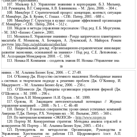
- (Высшее образование).
107.
Мильнер Б.З. Управление знаниями в корпорациях /Б.З. Мильнер,
З.П. Румянцева, В.Г. Смирнова, А.В. Блинникова. – М.: Дело, 2006. – 304 с.
108.
Минцберг Г. Стратегический процесс: концепции, контекст, ситуации
/Г. Минцберг, Дж. Б. Куинн, С. Гошал. – СПб.: Питер, 2001. - 688 с.
109.
Минцберг Г. Структура в кулаке: создание эффективной организации
/Г. Минцберг. – СПб.: Питер, 2004. – 512 с.
110.
Модели и методы управления персоналом / Под ред. Е.Б. Моргунова.
– М.: ЗАО
«Бизнес–Синтез», 2001.
111.
Монахова Е. Управление знаниями - Рондо каприччиозо планетарного
масштаба /Е. Монахова, А. Бочкарев, А. Лукомский, А. Майоров. Режим
доступа:
http://bigc.ru/publications/other/km/
112.
Национальный доклад
«Организационно-управленческие инновации:
развитие экономики, основанной на знаниях» / Под ред. С.Е. Литовченко. –
М.: Ассоциация Менеджеров. 2008. – С. 104.
113.
Нонака И. Компания – создатель знания /И. Нонака //Управление зна-
99
ниями. – М.: Альпина Бизнес Букс, 2006. – С. 27-49.
114.
О’Коннор Дж. Искусство системного мышления: Необходимые знания
системах и творческом подходе к решению проблем /Дж. О’Коннор, И.
о
Макдермотт. – М.: Альпина
Бизнес-Букс, 2006. – 256 с.
115.
О’Шоннесси Дж. Принципы организации управления фирмой /Дж.
О’Шонесси. – М.: 1999. – 296 с.
116.
Орлов А.И. Менеджмент /А.И. Орлов. – М.: 1999.
117.
Орлова, Н. Защищаем интеллектуальный потенциал // Журнал
управление компанией . – 2008. – № 1. – С.
46–48
118.
Питерс Т. В поисках совершенства: уроки самых успешных компаний
Америки /Т.Дж. Питерс, Р.Х.
Уотерман-мл. – М.: Вильямс, 2005. – 560 с.
119.
По материалам компании «ЭКОПСИ» –
http://www.rcopsv.ru
120.
Портер М. Конкурентная стратегия: Методика анализа отраслей и
конкурентов /М. Портер. – М.: Альпина Бизнес Букс, 2005. – 454 с.
121.
Путеводитель по методологии Организации, Руководства и
Управления: Хрестоматия по работам Г.П. Щедровицкого /сост. А.П.