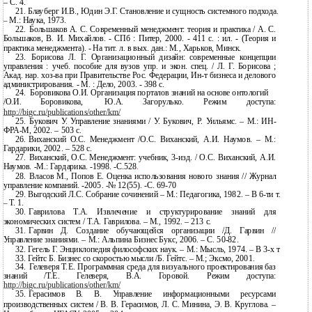
– С. 4.
21.
Блауберг И.В., Юдин Э.Г. Становление и сущность системного подхода.
М.: Наука, 1973.
–
22.
Большаков А. С. Современный менеджмент: теория и практика / А. С.
Большаков, В. И. Михайлов. - СПб : Питер, 2000. - 411 с. : ил. - (Теория и
практика менеджмента). - На тит. л. в вых. дан.: М., Харьков, Минск.
23.
Борисова Л. Г. Организационный дизайн: современные концепции
управления : учеб. пособие для вузов упр. и экон. спец. / Л. Г. Борисова ;
Акад. нар.
хоз-ва при Правительстве Рос. Федерации, Ин-т бизнеса и делового
администрирования. - М. : Дело, 2003. - 398 с.
24.
Боровикова О.И. Организация порталов знаний на основе онтологий
/О.И.
Боровикова,
Ю.А.
Загорулько.
Режим
доступа:
http://bigc.ru/publications/other/km/
25.
Букович У. Управление знаниями / У. Букович, Р. Уильямс. – М.: ИН-
ФРА-М, 2002. – 503 с.
26.
Виханский О.С. Менеджмент /О.С. Виханский, А.И. Наумов. – М.:
Гардарики, 2002. – 528 с.
27.
Виханский, О.С. Менеджмент: учебник,
3-изд. / О.С. Виханский, А.И.
Наумов. -М.: Гардарика. -1998. -С.528
.
28.
Власов М., Попов Е. Оценка использования нового знания // Журнал
управление компаний.
-2005. -№ 12(55). -С. 69-70
29.
Выгодский Л.С. Собрание сочинений – М.: Педагогика, 1982. – В
6-ти т.
Т. 1.
–
30.
Гаврилова Т.А. Извлечение и структурирование знаний для
экономических систем / Т.А. Гаврилова. – М., 1992. – 213 с.
31.
Гарвин Д. Создание обучающейся организации /Д. Гарвин //
Управление знаниями. – М.: Альпина Бизнес Букс, 2006. – С.
50-82.
32.
Гегель Г. Энциклопедия философских наук. – М.: Мысль, 1974. – В
3-х т
33.
Гейтс Б. Бизнес со скоростью мысли /Б. Гейтс. – М.; Эксмо, 2001.
34.
Гелеверя Т.Е. Программная среда для визуального проектирования баз
знаний /Т.Е. Гелеверя, В.А. Горовой. Режим доступа:
http://bigc.ru/publications/other/km/
35.
Герасимов В. В. Управление информационными ресурсами
производственных систем / В. В. Герасимов, Л. С. Минина, Э. В. Круглова. –