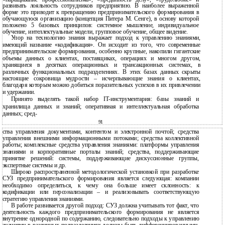
развивать лояльность сотрудников предприятию. В наиболее выраженной
форме это приводит к превращению предпринимательского формирования в
обучающуюся организацию (концепция Питера М. Сенге), в основу которой
положено 5 базовых принципов: системное мышление, индивидуальное
обучение, интеллектуальные модели, групповое обучение, общее видение.
Упор на технологию знания выражает подход к управлению знаниями,
имеющий название «кодификация». Он исходит из того, что современные
предпринимательские формирования, особенно крупные, накопили гигантские
объемы данных о клиентах, поставщиках, операциях и многом другом,
хранящиеся в десятках операционных и трансакционных системах, в
различных функциональных подразделениях. В этих базах данных скрыты
настоящие сокровища мудрости – исчерпывающие знания о клиентах,
благодаря которым можно добиться поразительных успехов в их привлечении
и удержании.
Принято выделять такой набор IT-инструментария: базы знаний и
хранилища данных и знаний; оперативная и интеллектуальная обработка
данных; сред-
91
ства управления документами, контентом и электронной почтой; средства
управления внешними информационными потоками; средства коллективной
работы; комплексные средства управления знаниями: платформы управления
знаниями и корпоративные порталы знаний; средства, поддерживающие
принятие решений: системы, поддерживающие дискуссионные группы,
экспертные системы и др.
Широко распространенной методологической установкой при разработке
СУЗ предпринимательского формирования является следующая: компании
необходимо определиться, к чему она больше имеет склонность: к
кодификации или персонализации – и реализовывать соответствующую
стратегию управления знаниями.
В работе развивается другой подход: СУЗ должна учитывать тот факт, что
деятельность каждого предпринимательского формирования не является
внутренне однородной по содержанию, следовательно подходы к управлению
знаниями в различных подразделениях должны быть дифференцированными.