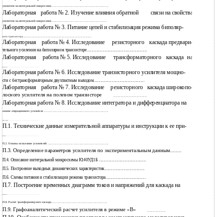
9
усилителя на интегральной микросхеме.................................................................
Лабораторная
работа № 2. Изучение влияния обратной
связи на свойства
14
усилителя на интегральной микросхеме...............................................................
Лабораторная работа № 3. Питание цепей и стабилизация режима биполяр-
19
ного транзистора....................................................................................................................
Лабораторная
работа № 4. Исследование
резисторного
каскада предвари-
23
тельного усиления на биполярном транзисторe...................................................
Лабораторная
работа № 5. Исследование
трансформаторного
каскада
на
35
транзисторе.............................................................................................................
Лабораторная работа № 6. Исследование транзисторного усилителя мощно-
39
сти с бестрансформаторным двухтактным выходом...........................................
Лабораторная
работа № 7. Исследование
резисторного
каскада
широкопо-
45
лосного усилителя на полевом транзисторе
.........................................................
Лабораторная работа № 8. Исследование интегратора и дифференциатора на
51
основе операционного усилителя .........................................................................
57
Приложения............................................................................................................
П.1. Технические данные измерительной аппаратуры и инструкции к ее при-
57
менению..................................................................................................................
61
П.2. Основы испытания усилителей .....................................................................
65
П.3. Определение параметров усилителя по экспериментальным данным........
67
П.4. Описание интегральной микросхемы К140УД1Б ........................................
69
П.5. Построение выходных динамических характеристик..................................
72
П.6. Схемы питания и стабилизации режима транзистора..................................
П.7. Построение временных диаграмм токов и напряжений для каскада на
78
транзисторе.............................................................................................................
81
П.8. Расчет трансформаторного каскада...............................................................
85
П.9. Графоаналитический расчет усилителя в режиме «В»
................................