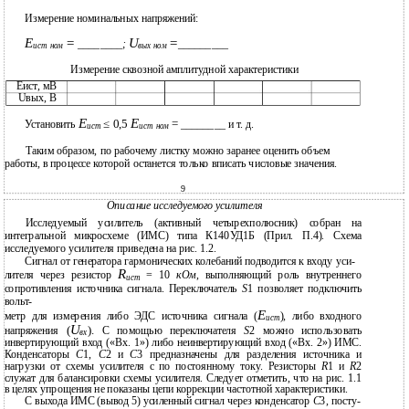
Измерение номинальных напряжений:
Е
=
U
=
________;
_________
ист ном
вых ном
Измерение сквозной амплитудной характеристики
Еист, мВ
Uвых, В
Е
Е
≤ 0,5
=
Установить
________ и т. д.
ист
ист ном
Таким образом, по рабочему листку можно заранее оценить объем
работы, в процессе которой останется только вписать числовые значения.
9
Описание исследуемого усилителя
Исследуемый усилитель (активный четырехполюсник) собран на
интегральной микросхеме (ИМС) типа К140УД1Б (Прил. П.4). Схема
исследуемого усилителя приведена на рис. 1.2.
Сигнал от генератора гармонических колебаний подводится к входу уси-
R
лителя через резистор
= 10
кОм
, выполняющий роль внутреннего
ист
сопротивления источника сигнала. Переключатель
S
1 позволяет подключить
вольт-
Е
метр для измерения либо ЭДС источника сигнала (
), либо входного
ист
U
(
).
напряжения
С помощью переключателя
S
2 можно использовать
вх
инвертирующий вход («Вх. 1») либо неинвертирующий вход («Вх. 2») ИМС.
Конденсаторы
С
1,
С
2 и
С
3 предназначены для разделения источника и
нагрузки от схемы усилителя с по постоянному току. Резисторы
R
1 и
R
2
служат для балансировки схемы усилителя. Следует отметить, что на рис. 1.1
в целях упрощения не показаны цепи коррекции частотной характеристики.
С выхода ИМС (вывод 5) усиленный сигнал через конденсатор
С
3, посту-