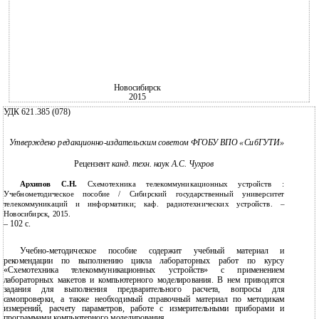
Новосибирск
2015
УДК 621.385 (078)
Утверждено редакционно-издательским советом ФГОБУ ВПО «СибГУТИ»
Рецензент
канд. техн. наук А.С. Чухров
Архипов С.Н.
Схемотехника телекоммуникационных устройств :
Учебнометодическое пособие / Сибирский государственный университет
телекоммуникаций и информатики; каф. радиотехнических устройств. –
Новосибирск, 2015.
– 102 с.
Учебно-методическое пособие содержит учебный материал и
рекомендации по выполнению цикла лабораторных работ по курсу
«Схемотехника телекоммуникационных устройств» с применением
лабораторных макетов и компьютерного моделирования. В нем приводятся
задания для выполнения предварительного расчета, вопросы для
самопроверки, а также необходимый справочный материал по методикам
измерений, расчету параметров, работе с измерительными приборами и
программами компьютерного моделирования.