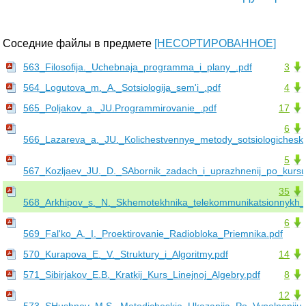
Соседние файлы в предмете
[НЕСОРТИРОВАННОЕ]
563_Filosofija._Uchebnaja_programma_i_plany_.pdf
3
564_Logutova_m._A._Sotsiologija_sem'i_.pdf
4
565_Poljakov_a._JU.Programmirovanie_.pdf
17
6
566_Lazareva_a._JU._Kolichestvennye_metody_sotsiologichesko
5
567_Kozljaev_JU._D._SAbornik_zadach_i_uprazhnenij_po_kursu_
35
568_Arkhipov_s._N._Skhemotekhnika_telekommunikatsionnykh_us
6
569_Fal'ko_A._I._Proektirovanie_Radiobloka_Priemnika.pdf
570_Kurapova_E._V._Struktury_i_Algoritmy.pdf
14
571_Sibirjakov_E.B._Kratkij_Kurs_Linejnoj_Algebry.pdf
8
12