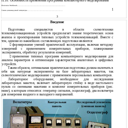
П.10. Особенности применения программы компьютерного моделирования
88
Electronics Workbench............................................................................................
100
Список рекомендуемой литературы ...................................................................
3
Введение
Подготовка специалистов в области схемотехники
телекоммуникационных устройств предполагает знание теоретических основ
анализа и проектирования типовых устройств телекоммуникаций. Вместе с
тем, одними из важнейших составляющих подготовки являются:
формирование умений практической эксплуатации, включая методику

измерений с применением измерительных приборов, планирование
эксперимента, обработку результатов измерений;
применение типовых программ компьютерного моделирования для

анализа параметров и оптимизации характеристик аналоговых и цифровых
устройств.
Таким образом, оптимальная практическая подготовка должна включать в
себя как натурные эксперименты на базе лабораторных макетов, так
схемотехническое моделирование с применением персональных компьютеров.
Лабораторное оборудование, необходимое для исследования
лабораторных макетов, включает лабораторную стойку в виде настольного
пульта со сменными макетами и комплект измерительных приборов (рис.
ниже), к которым относятся: генератор сигналов, осциллограф, два вольтметра
для измерения входного и выходного напряжений.
Вольтметры
Контрольная
Исследуемый усилитель
панель
(сменная панель)
Осциллограф