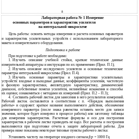
8
Лабораторная работа № 1 Измерение
основных параметров и характеристик усилителя
на интегральной микросхеме
Цель работы: освоить методы измерения и расчета основных параметров
и характеристик усилительных устройств с использованием лабораторного
макета и измерительного оборудования.
Подготовка к работе
При подготовке к работе необходимо:
1.
Изучить описание учебной стойки, краткие технические данные
измерительной аппаратуры и инструкции по их применению (Прил. П.1);
2.
Изучить описание исследуемого усилителя и основные технические
параметры интегральной микросхемы (Прил. П.4).
3.
Изучить основные параметры и характеристики усилительных
устройств: входные и выходные данные, коэффициенты усиления, частотную
и фазовую характеристики, амплитудную характеристику, динамический
диапазон, собственные помехи усилителя, нелинейные искажения и способы
их оценки; ознакомиться с методами их измерений (Прил. П.2 – П.3);
4.
Составить рабочий листок для занесения в него результатов измерений.
Рабочий листок составляется в соответствии с п. «Порядок выполнения
работы» и содержит: краткое название выполняемого действия, обозначение
измеряемого параметра (после знака равенства оставить место для записи
значения, которое будет измерено в процессе работы) или заготовку таблицы
для измерения характеристик. Расчетные формулы и оси для построения
характеристик в рабочем листке приводить не надо. Все расчеты и построения
выполняются при подготовке отчета к защите лабораторной работы. Для
примера ниже показаны некоторые типовые пункты рабочего листка:
Установить частоту на генераторе входного сигнала
fср
= 1000 Гц