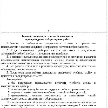
6
Краткие правила по технике безопасности
при проведении лабораторных работ
1.
Занятия в лаборатории разрешаются только в присутствии
преподавателя после прохождения инструктажа по технике безопасности.
2.
Перед включением приборов следует убедиться в надежности
заземлений учебной стойки и измерительных приборов.
3.
В процессе выполнения лабораторных работ при обнаружении какихлибо
неисправностей измерительных приборов, учебной стойки и лабораторного
макета необходимо об этом немедленно сообщить преподавателю.
4.
Все работы, связанные с ремонтом аппаратуры, производятся только
обслуживающим персоналом.
5.
После окончания работы немедленно выключить учебную стойку и
привести в порядок рабочее место.
Запрещается:
без разрешения преподавателя включать учебную стойку и

измерительные приборы;
производить замену блоков исследуемых лабораторных макетов;

переносить измерительные приборы с одной стойки к другой;

одновременно касаться токоведущих и заземленных частей

электрической схемы, аппаратуры и оборудования.
При проведении занятий в вычислительном классе разрешается пользоваться
только теми программами, которые предусмотрены методикой выполнения