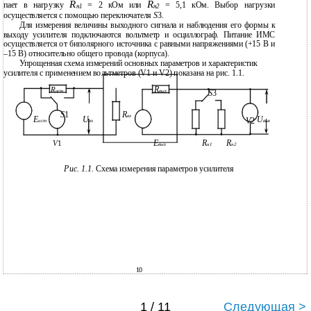
R
R
пает в нагрузку
= 2 кОм или
= 5,1 кОм. Выбор нагрузки
н1
н2
осуществляется с помощью переключателя
S
3.
Для измерения величины выходного сигнала и наблюдения его формы к
выходу усилителя подключаются вольтметр и осциллограф. Питание ИМС
осуществляется от биполярного источника с равными напряжениями (+15 В и
–15 В) относительно общего провода (корпуса).
Упрощенная схема измерений основных параметров и характеристик
усилителя с применением вольтметров (V1 и V2) показана на рис. 1.1.
R
R
ист
вых
S
3
S
1
R
вх
Е
U
U
V
2
ист
вх
вых
Е
R
R
V
1
вых
н1
н2
Рис. 1.1.
Схема измерения параметров усилителя
10
1 / 11
Следующая >