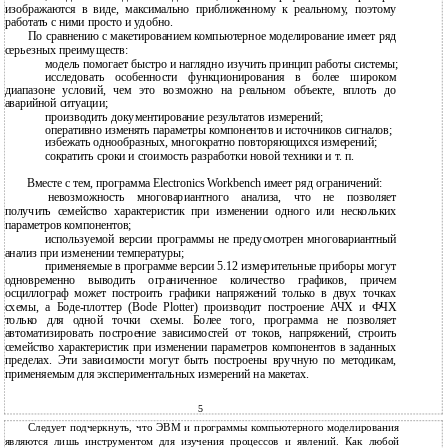
изображаются в виде, максимально приближенному к реальному, поэтому
работать с ними просто и удобно.
По сравнению с макетированием компьютерное моделирование имеет ряд
серьезных преимуществ:
модель помогает быстро и наглядно изучить принцип работы системы;
исследовать особенности функционирования в более широком
диапазоне условий, чем это возможно на реальном объекте, вплоть до
аварийной ситуации;
производить документирование результатов измерений;
оперативно изменять параметры компонентов и источников сигналов;
избежать однообразных, многократно повторяющихся измерений;
сократить сроки и стоимость разработки новой техники и т. п.
Вместе с тем, программа Electronics Workbench имеет ряд ограничений:
невозможность многовариантного анализа, что не позволяет
получить семейство характеристик при изменении одного или нескольких
параметров компонентов;
используемой версии программы не предусмотрен многовариантный
анализ при изменении температуры;
применяемые в программе версии 5.12 измерительные приборы могут
одновременно выводить ограниченное количество графиков, причем
осциллограф может построить графики напряжений только в двух точках
схемы, а Боде-плоттер (Bode Plotter) производит построение АЧХ и ФЧХ
только для одной точки схемы. Более того, программа не позволяет
автоматизировать построение зависимостей от токов, напряжений, строить
семейство характеристик при изменении параметров компонентов в заданных
пределах. Эти зависимости могут быть построены вручную по методикам,
применяемым для экспериментальных измерений на макетах.
5
Следует подчеркнуть, что ЭВМ и программы компьютерного моделирования
являются лишь инструментом для изучения процессов и явлений. Как любой