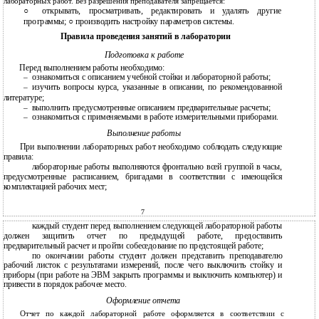
лабораторных работ. Без разрешения преподавателя запрещается:
○
открывать, просматривать, редактировать и удалять другие
программы;
○
производить настройку параметров системы.
Правила проведения занятий в лаборатории
Подготовка к работе
Перед выполнением работы необходимо:
ознакомиться с описанием учебной стойки и лабораторной работы;
─
изучить вопросы курса, указанные в описании, по рекомендованной
─
литературе;
выполнить предусмотренные описанием предварительные расчеты;
─
ознакомиться с применяемыми в работе измерительными приборами.
─
Выполнение работы
При выполнении лабораторных работ необходимо соблюдать следующие
правила:
лабораторные работы выполняются фронтально всей группой в часы,
предусмотренные расписанием, бригадами в соответствии с имеющейся
комплектацией рабочих мест;
7
каждый студент перед выполнением следующей лабораторной работы
должен защитить отчет по предыдущей работе, предоставить
предварительный расчет и пройти собеседование по предстоящей работе;
по окончании работы студент должен представить преподавателю
рабочий листок с результатами измерений, после чего выключить стойку и
приборы (при работе на ЭВМ закрыть программы и выключить компьютер) и
привести в порядок рабочее место.
Оформление отчета
Отчет по каждой лабораторной работе оформляется в соответствии с