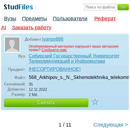
Вузы
Предметы
Пользователи
Реферат
AI
Заказать работу
ivanov666
Добавил:
Опубликованный материал нарушает ваши авторские
права?
Сообщите нам.
Сибирский Государственный Университет
Вуз:
Телекоммуникаций и Информатики
[НЕСОРТИРОВАННОЕ]
Предмет:
568_Arkhipov_s._N._Skhemotekhnika_telekommu
Файл:
Скачиваний:
35
Добавлен:
12.11.2022
Размер:
2 Мб
☆
Скачать
1 / 11
Следующая >