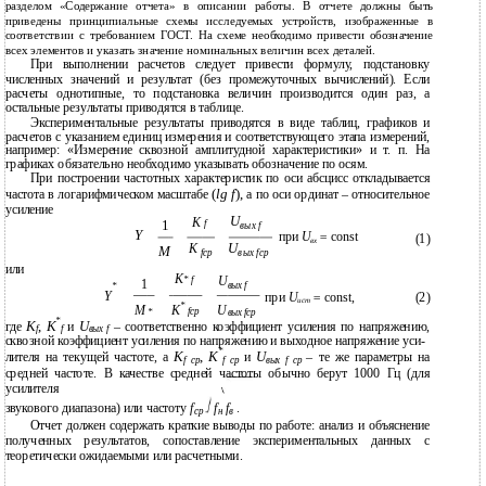
разделом «Содержание отчета» в описании работы. В отчете должны быть
приведены принципиальные схемы исследуемых устройств, изображенные в
соответствии с требованием ГОСТ. На схеме необходимо привести обозначение
всех элементов и указать значение номинальных величин всех деталей.
При выполнении расчетов следует привести формулу, подстановку
численных значений и результат (без промежуточных вычислений). Если
расчеты однотипные, то подстановка величин производится один раз, а
остальные результаты приводятся в таблице.
Экспериментальные результаты приводятся в виде таблиц, графиков и
расчетов с указанием единиц измерения и соответствующего этапа измерений,
например: «Измерение сквозной амплитудной характеристики» и т. п. На
графиках обязательно необходимо указывать обозначение по осям.
При построении частотных характеристик по оси абсцисс откладывается
(
lg f
),
частота в логарифмическом масштабе
а по оси ординат – относительное
усиление
U
K
1
f
вых f
Y
при
U
=
const
(1)
вх
U
K
M
вых fcp
fcp
или
K
U
*
f
1
вых f
*
Y
при
U
=
const,
(2)
ист
*
M
K
U
fcp
*
вых fcp
*
K
,
K
U
где
и
–
соответственно коэффициент усиления по напряжению,
f
f
вых f
сквозной коэффициент усиления по напряжению и выходное напряжение уси-
*
K
,
K
U
лителя на текущей частоте, а
и
–
те же параметры на
f ср
f ср
вых f ср
средней частоте. В качестве средней частоты обычно берут 1000 Гц (для
усилителя
f
f
f
звукового диапазона) или частоту
.
cp
н
в
Отчет должен содержать краткие выводы по работе: анализ и объяснение
полученных результатов, сопоставление экспериментальных данных с
теоретически ожидаемыми или расчетными.