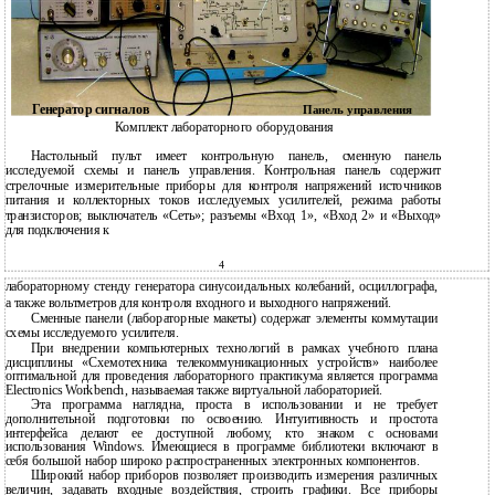
Генератор сигналов
Панель управления
Комплект лабораторного оборудования
Настольный пульт имеет контрольную панель, сменную панель
исследуемой схемы и панель управления. Контрольная панель содержит
стрелочные измерительные приборы для контроля напряжений источников
питания и коллекторных токов исследуемых усилителей, режима работы
транзисторов; выключатель «Сеть»; разъемы «Вход 1», «Вход 2» и «Выход»
для подключения к
4
лабораторному стенду генератора синусоидальных колебаний, осциллографа,
а также вольтметров для контроля входного и выходного напряжений.
Сменные панели (лабораторные макеты) содержат элементы коммутации
схемы исследуемого усилителя.
При внедрении компьютерных технологий в рамках учебного плана
дисциплины «Схемотехника телекоммуникационных устройств» наиболее
оптимальной для проведения лабораторного практикума является программа
Electronics Workbench, называемая также виртуальной лабораторией.
Эта программа наглядна, проста в использовании и не требует
дополнительной подготовки по освоению. Интуитивность и простота
интерфейса делают ее доступной любому, кто знаком с основами
использования Windows. Имеющиеся в программе библиотеки включают в
себя большой набор широко распространенных электронных компонентов.
Широкий набор приборов позволяет производить измерения различных
величин, задавать входные воздействия, строить графики. Все приборы