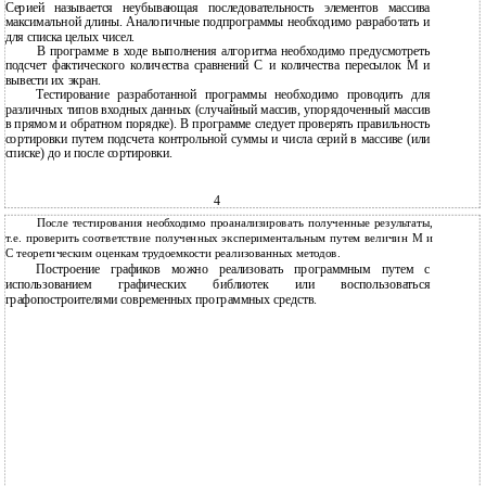
Серией называется неубывающая последовательность элементов массива
максимальной длины. Аналогичные подпрограммы необходимо разработать и
для списка целых чисел.
В программе в ходе выполнения алгоритма необходимо предусмотреть
подсчет фактического количества сравнений С и количества пересылок М и
вывести их экран.
Тестирование разработанной программы необходимо проводить для
различных типов входных данных (случайный массив, упорядоченный массив
в прямом и обратном порядке). В программе следует проверять правильность
сортировки путем подсчета контрольной суммы и числа серий в массиве (или
списке) до и после сортировки.
4
После тестирования необходимо проанализировать полученные результаты,
т.е. проверить соответствие полученных экспериментальным путем величин М и
С теоретическим оценкам трудоемкости реализованных методов.
Построение графиков можно реализовать программным путем с
использованием графических библиотек или воспользоваться
графопостроителями современных программных средств.