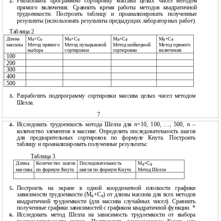
Реализовать программно сортировку массива целых чисел методом
2.
прямого включения. Сравнить время работы методов квадратичной
трудоемкости. Построить таблицу и проанализировать полученные
результаты (использовать результаты предыдущих лабораторных работ).
Таблица 2
Длина
М
+С
М
+С
М
+С
М
+С
ф
ф
ф
ф
ф
ф
ф
ф
массива
Метод прямого
Метод пузырьковой
Метод шейкерной
Метод прямого
выбора
сортировки
сортировки
включения
100
200
300
400
500
Разработать подпрограмму сортировки массива целых чисел методом
3.
Шелла.
7
Исследовать трудоемкость метода Шелла для
n
=10, 100, …, 500,
n
–
4.
количество элементов в массиве. Определить последовательность шагов
для предварительных сортировок по формуле Кнута. Построить
таблицу и проанализировать полученные результаты:
Таблица 3
Длина
Количество
шагов
Последовательность
М
+С
ф
ф
массива
по формуле Кнута
шагов по формуле Кнута
Метод Шелла
Построить на экране в одной координатной плоскости графики
5.
зависимости трудоемкости (М
+С
) от длины массива для всех методов
ф
ф
квадратичной трудоемкости (для массива случайных чисел). Сравнить
полученные графики зависимостей с графиком квадратичной функции. *
Исследовать метод Шелла на зависимость трудоемкости от выбора
6.