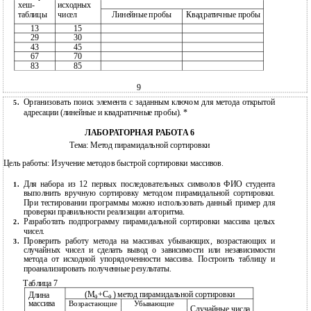
хеш-
исходных
таблицы
чисел
Линейные пробы
Квадратичные пробы
13
15
29
30
43
45
67
70
83
85
9
Организовать поиск элемента с заданным ключом для метода открытой
5.
адресации (линейные и квадратичные пробы). *
ЛАБОРАТОРНАЯ РАБОТА 6
Тема: Метод пирамидальной сортировки
Цель работы: Изучение методов быстрой сортировки массивов.
Для набора из 12 первых последовательных символов ФИО студента
1.
выполнить вручную сортировку методом пирамидальной сортировки.
При тестировании программы можно использовать данный пример для
проверки правильности реализации алгоритма.
Разработать подпрограмму пирамидальной сортировки массива целых
2.
чисел.
Проверить работу метода на массивах убывающих, возрастающих и
3.
случайных чисел и сделать вывод о зависимости или независимости
метода от исходной упорядоченности массива. Построить таблицу и
проанализировать полученные результаты.
Таблица 7
(М
+С
) метод пирамидальной сортировки
Длина
ф
ф
массива
Возрастающие
Убывающие
Случайные числа