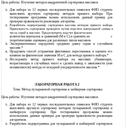
Цель работы: Изучение методов квадратичной сортировки массивов.
Для набора из 12 первых последовательных символов ФИО студента
1.
выполнить вручную сортировку методом прямого выбора. При
тестировании программы можно использовать данный пример для
проверки правильности реализации алгоритма.
Разработать подпрограмму сортировки массива методом прямого выбора.
2.
Правильность сортировки проверить путем подсчета контрольной суммы и
числа серий в массиве. Предусмотреть подсчет фактического
количества пересылок и сравнений (М и С) и сравнить их
с
теоретическими оценками для различных типов массивов.
Экспериментально определить среднюю длину серии в случайном
3.
массиве.*
Придумать способ устранения фиктивных перестановок и оценить его
4.
влияние на фактические значения М и С для метода прямого выбора.*
Исследовать метод прямого выбора на массивах убывающих,
5.
возрастающих и случайных чисел и сделать вывод о зависимости (или
независимости) метода от исходной упорядоченности массива.*
ЛАБОРАТОРНАЯ РАБОТА 2
Тема: Метод пузырьковой сортировки и шейкерная сортировка
Цель работы: Изучение методов квадратичной сортировки массивов.
Для набора из 12 первых последовательных символов ФИО студента
1.
выполнить вручную сортировку методом пузырьковой сортировки и
шейкерную сортировку. При тестировании программы можно
использовать данные примеры для проверки правильности реализации
алгоритмов.
Разработать подпрограммы для пузырьковой и шейкерной сортировок
2.