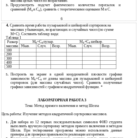
массива целых чисел по возрастанию.
Предусмотреть подсчет фактического количества пересылок и
3.
сравнений (М
и С
), сравнить с теоретическими оценками М и С.
ф
ф
6
4.
Сравнить время работы пузырьковой и шейкерной сортировок на
массивах убывающих, возрастающих и случайных чисел (по сумме
М+С). Составить таблицу вида:
Таблица 1
М
+С
пузыр.
М
+С
шейкер.
Размер
ф
ф
ф
ф
массива
Убыв.
Случ.
Возр.
Убыв.
Случ.
Возр.
100
200
300
400
500
Построить на экране в одной координатной плоскости графики
5.
зависимости М
+С
от длины массива для пузырьковой и шейкерной
ф
ф
сортировок (для массива случайных чисел). Сравнить полученные
графики зависимостей с графиком квадратичной функции. *
ЛАБОРАТОРНАЯ РАБОТА 3
Тема: Метод прямого включения и метод Шелла
Цель работы: Изучение методов квадратичной сортировки массивов.
Для набора из 12 первых последовательных символов ФИО студента
1.
выполнить вручную сортировку методом прямого включения и методом
Шелла. При тестировании программы можно использовать данные
примеры для проверки правильности реализации алгоритмов.