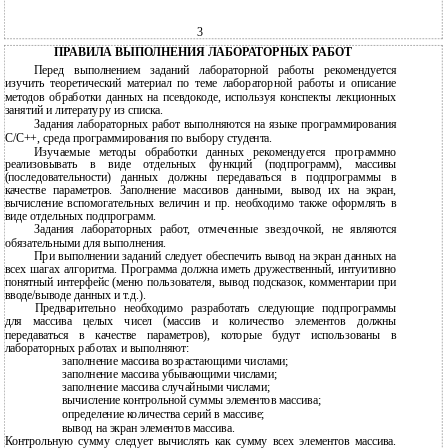
3
ПРАВИЛА ВЫПОЛНЕНИЯ ЛАБОРАТОРНЫХ РАБОТ
Перед выполнением заданий лабораторной работы рекомендуется
изучить теоретический материал по теме лабораторной работы и описание
методов обработки данных на псевдокоде, используя конспекты лекционных
занятий и литературу из списка.
Задания лабораторных работ выполняются на языке программирования
С/С++, среда программирования по выбору студента.
Изучаемые методы обработки данных рекомендуется программно
реализовывать в виде отдельных функций (подпрограмм), массивы
(последовательности) данных должны передаваться в подпрограммы в
качестве параметров. Заполнение массивов данными, вывод их на экран,
вычисление вспомогательных величин и пр. необходимо также оформлять в
виде отдельных подпрограмм.
Задания лабораторных работ, отмеченные звездочкой, не являются
обязательными для выполнения.
При выполнении заданий следует обеспечить вывод на экран данных на
всех шагах алгоритма. Программа должна иметь дружественный, интуитивно
понятный интерфейс (меню пользователя, вывод подсказок, комментарии при
вводе/выводе данных и т.д.).
Предварительно необходимо разработать следующие подпрограммы
для массива целых чисел (массив и количество элементов должны
передаваться в качестве параметров), которые будут использованы в
лабораторных работах и выполняют:
заполнение массива возрастающими числами;
заполнение массива убывающими числами;
заполнение массива случайными числами;
вычисление контрольной суммы элементов массива;
определение количества серий в массиве;
вывод на экран элементов массива.
Контрольную сумму следует вычислять как сумму всех элементов массива.