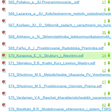
565_Poljakov_a._JU.Programmirovanie_.pdf
17
6
566_Lazareva_a._JU._Kolichestvennye_metody_sotsiologichesko
5
567_Kozljaev_JU._D._SAbornik_zadach_i_uprazhnenij_po_kursu_
35
568_Arkhipov_s._N._Skhemotekhnika_telekommunikatsionnykh_us
6
569_Fal'ko_A._I._Proektirovanie_Radiobloka_Priemnika.pdf
570_Kurapova_E._V._Struktury_i_Algoritmy.pdf
14
571_Sibirjakov_E.B._Kratkij_Kurs_Linejnoj_Algebry.pdf
8
12
573_SHushnov_M.S._Metodicheskie_Ukazanija_Po_Vypolneniju.
27
574_SHushnov_M.S._Proektirovanie_Ustrojstv_Priema.pdf
8
575_Vardanjan_V.A._Raschet_kharakteristicheskikh_parametr
82
576_Maglitskij_B.R._Modelirovanie_ehlementov_i_sistem_TS