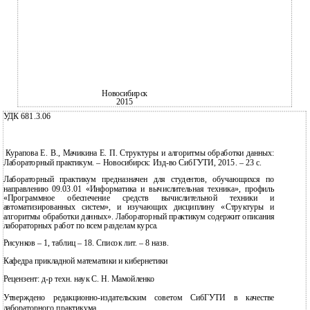
Новосибирск
2015
УДК 681.3.06
Курапова Е. В., Мачикина Е. П. Структуры и алгоритмы обработки данных:
Лабораторный практикум. – Новосибирск: Изд-во СибГУТИ, 2015. – 23 с.
Лабораторный практикум предназначен для студентов, обучающихся по
направлению 09.03.01 «Информатика и вычислительная техника», профиль
«Программное обеспечение средств вычислительной техники и
автоматизированных систем», и изучающих дисциплину «Структуры и
алгоритмы обработки данных». Лабораторный практикум содержит описания
лабораторных работ по всем разделам курса.
Рисунков – 1, таблиц – 18. Список лит. – 8 назв.
Кафедра прикладной математики и кибернетики
Рецензент: д-р техн. наук С. Н. Мамойленко
Утверждено редакционно-издательским советом СибГУТИ в качестве
лабораторного практикума.