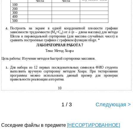
числа
числа
100
200
300
400
500
Построить на экране в одной координатной плоскости графики
4.
зависимости трудоемкости (М
+С
) от
n
(
n
– длина массива) для метода
ф
ф
Шелла и пирамидальной сортировки (для массива случайных чисел) и
сравнить построенные графики с графиком функции
n
log
n
. *
ЛАБОРАТОРНАЯ РАБОТА 7
Тема: Метод Хоара
Цель работы: Изучение методов быстрой сортировки массивов.
Для набора из 12 первых последовательных символов ФИО студента
1.
выполнить вручную сортировку методом Хоара. При тестировании
программы можно использовать данный пример для проверки
правильности реализации алгоритма.
10
1 / 3
Следующая >
Соседние файлы в предмете
[НЕСОРТИРОВАННОЕ]