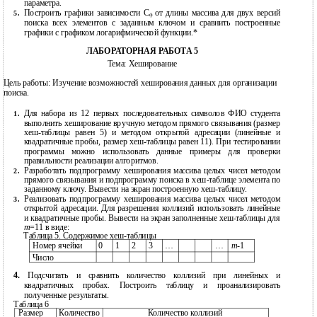
параметра.
Построить графики зависимости С
от длины массива для двух версий
5.
ф
поиска всех элементов с заданным ключом и сравнить построенные
графики с графиком логарифмической функции.*
ЛАБОРАТОРНАЯ РАБОТА 5
Тема: Хеширование
Цель работы: Изучение возможностей хеширования данных для организации
поиска.
Для набора из 12 первых последовательных символов ФИО студента
1.
выполнить хеширование вручную методом прямого связывания (размер
хеш-таблицы равен 5) и методом открытой адресации (линейные и
квадратичные пробы, размер хеш-таблицы равен 11). При тестировании
программы можно использовать данные примеры для проверки
правильности реализации алгоритмов.
Разработать подпрограмму хеширования массива целых чисел методом
2.
прямого связывания и подпрограмму поиска в
хеш-таблице элемента по
заданному ключу. Вывести на экран построенную хеш-таблицу.
Реализовать подпрограмму хеширования массива целых чисел методом
3.
открытой адресации. Для разрешения коллизий использовать линейные
и квадратичные пробы. Вывести на экран заполненные
хеш-таблицы для
m
=11 в виде:
Таблица 5. Содержимое хеш-таблицы
Номер ячейки
0
1
2
3
…
…
m
-1
Число
4.
Подсчитать и сравнить количество коллизий при линейных и
квадратичных пробах. Построить таблицу и проанализировать
полученные результаты.
Таблица 6
Размер
Количество
Количество коллизий