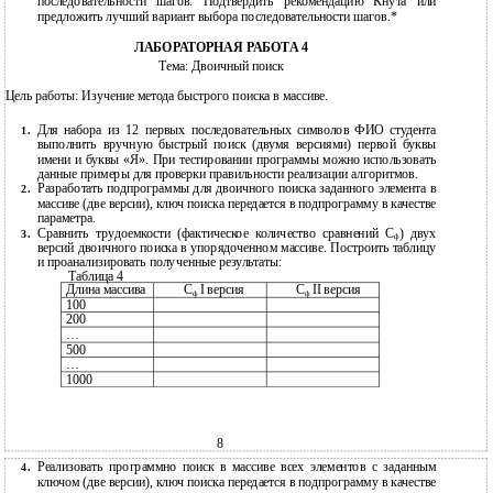
последовательности шагов. Подтвердить рекомендацию Кнута или
предложить лучший вариант выбора последовательности шагов.*
ЛАБОРАТОРНАЯ РАБОТА 4
Тема: Двоичный поиск
Цель работы: Изучение метода быстрого поиска в массиве.
Для набора из 12 первых последовательных символов ФИО студента
1.
выполнить вручную быстрый поиск (двумя версиями) первой буквы
имени и буквы «Я». При тестировании программы можно использовать
данные примеры для проверки правильности реализации алгоритмов.
Разработать подпрограммы для двоичного поиска заданного элемента в
2.
массиве (две версии), ключ поиска передается в подпрограмму в качестве
параметра.
Сравнить трудоемкости (фактическое количество сравнений С
) двух
3.
ф
версий двоичного поиска в упорядоченном массиве. Построить таблицу
и проанализировать полученные результаты:
Таблица 4
Длина массива
С
I версия
С
II версия
ф
ф
100
200
…
500
…
1000
8
Реализовать программно поиск в массиве всех элементов с заданным
4.
ключом (две версии), ключ поиска передается в подпрограмму в качестве