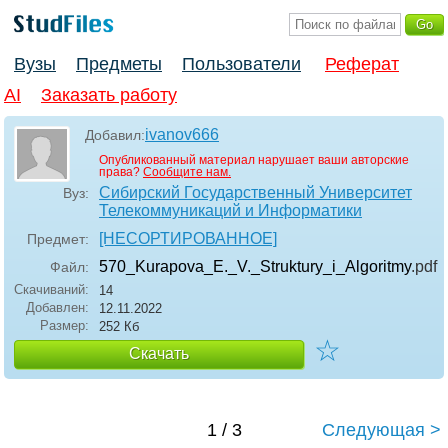
Вузы
Предметы
Пользователи
Реферат
AI
Заказать работу
ivanov666
Добавил:
Опубликованный материал нарушает ваши авторские
права?
Сообщите нам.
Сибирский Государственный Университет
Вуз:
Телекоммуникаций и Информатики
[НЕСОРТИРОВАННОЕ]
Предмет:
570_Kurapova_E._V._Struktury_i_Algoritmy
.pdf
Файл:
Скачиваний:
14
Добавлен:
12.11.2022
Размер:
252 Кб
☆
Скачать
1 / 3
Следующая >