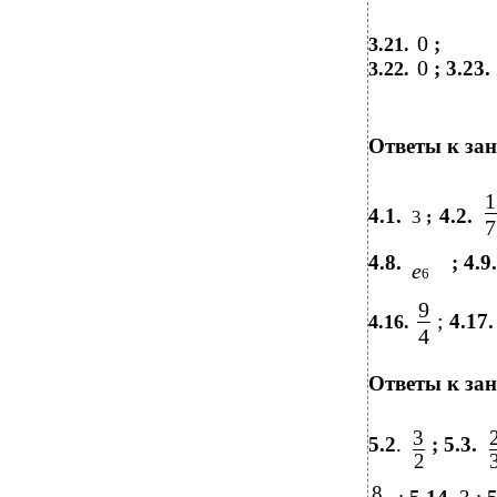
0
;
3.21.
0
; 3.23.
3.22.
Ответы к зан
1
4.1.
4.2.
3
;
7
4.8.
; 4.9
e
6
9
;
4.17
4.16.
4
Ответы к зан
3
5.2
.
; 5.3.
2
8