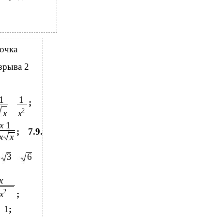
очка
зрыва 2
1
1
;
2
x
x
x
1
;
7.9.
x
x
3
6
x
2
x
;
1
;