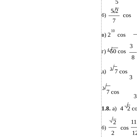
5
5 2
cos
б)
7
10
2
cos
в)
3
4
50 cos
г)
8
3
7 cos
д)
3
3
7 cos
3
4
2 c
1.8.
a)
11
2
cos
б)
2
1