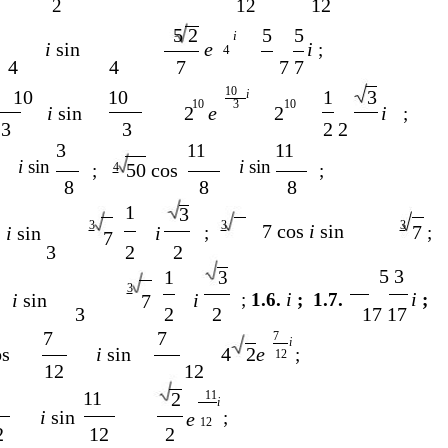
12
2
12
5 2
5
5
i
i
sin
e
i
;
4
4
4
7
7 7
10
10
10
1
3
i
10
3
10
i
sin
2
e
2
i
;
3
3
2 2
3
11
11
i
sin
i
sin
50 cos
;
4
;
8
8
8
1
3
3
3
3
7 cos
i
sin
7
i
sin
i
;
;
7
3
2
2
5 3
1
3
3
i
i
i
sin
i
;
1.6.
;
1.7.
;
7
3
2
2
17 17
7
7
7
i
os
i
sin
4
2
e
;
12
12
12
11
2
11
i
i
sin
;
e
12
2
12
2