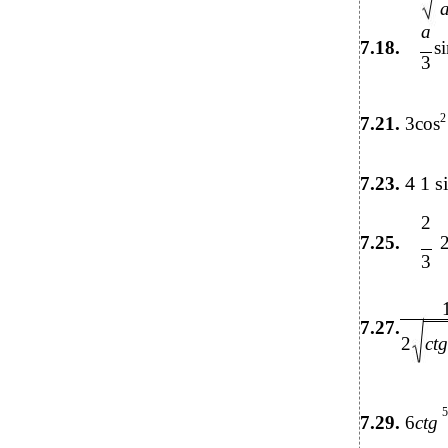
a
7.18.
s
3
7.21.
3cos
4 1 s
7.23.
2
7.25.
3
7.27.
2
ctg
7.29.
6
ctg