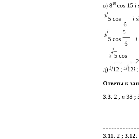
10
8
cos 15
i
в)
3
5 cos
i
s
6
5
3
5 cos
i
6
5 cos
3
2
4
4
12
12
i
д)
;
;
Ответы к зан
2
n
38
3.3.
,
; 
2
3.11.
; 3.12.