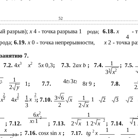
52
ый разрыв);
x
4
-
точка разрыва 1
6.18.
x
-
т
рода;
4
 рода;
6.19.
x
0
-
точка непрерывности,
x
2
-
точка ра
занятию 7.
1
3
2
7.2.
4
x
x
5
x
0,3
;
7.3.
2
ax b
;
7.4.
;
7.5.
3
2
3
x
1
4
t
3
t
5
3
2
y
1
;
7.7.
8
t
9
;
7.8.
2
y
2
2
1
2
1
3
6
1
x
1
x
3
4
x
3
; 7.10.
x
2
3
2
3
2
3
2
x
2
6
x
1
2
x
1
2
3
;
7.12.
;
7.13.
2
x
1 2
x
;
7.14.
1
x
1
1
2
;
7.16.
cos
x
sin
x
;
tg
x
7.17.
2 3