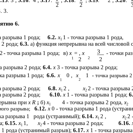
.15
. 3 ;
5.16
.
4 ;
5.17
.
;
5.18
.
2 ;
5.20
.
;
5.19
.
2
2
3
. 3.
ятию 6.
 разрыва 1 рода;
6.2.
x
1
-
точка разрыва 1 рода,
1
 2 рода;
6.3.
а) функция непрерывна на всей числовой о
3
x
x
2
-
точка разрыва 1 рода;
в)
= ,
- точки ра
2
1
2
2
ка разрыва 2 рода;
6.4.
x
3
-
точка разрыва 2 рода;
ка разрыва 1 рода;
6.6.
x
0 ,
x
1
-
точка разрыва 2
2
1
 разрыва 2 рода;
6.8.
x
2 ,
x
2
-
точка разрыва 
1
2
 разрыва 2 рода;
6.10.
x
1
-
точка разрыва 1 рода;
6
ерывна при
x R
;
б)
x
4
-
точка разрыва 2 рода,
x
1
2
6.12.
x
0
-
точка разрыва 1 рода (устран
мого разрыва;
ка разрыва 1
рода (устранимый);
6.14.
x
2 ,
x
2
1
2
а;
6.15.
x
1,
x
4
-
точка разрыва 2 рода;
6.16.
1
2
 1 рода (устранимый разрыв);
6.17.
x
1
-
точка разрыва