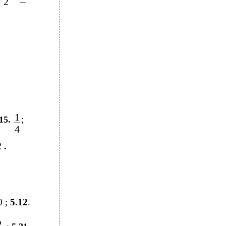
2
1
;
15.
4
2
.
0 ;
5.12
.
2