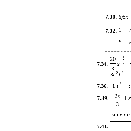
7.30.
tg
5
x
1
7.32.
n
x
1
20
7.34.
x
6
3
2
3
3
t
t
3
1
t
;
7.36.
2
x
7.39.
1
x
3
sin
x x
c
7.41.