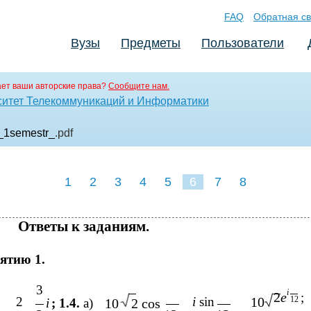
FAQ
Обратная св
Вузы
Предметы
Пользователи
ет ваши авторские права?
Сообщите нам.
ситет Телекоммуникаций и Информатики
_1semestr_
.pdf
1
2
3
4
5
6
7
8
Ответы к заданиям.
ятию 1.
3
i
2
e
;
2
i
sin
10
12
i
; 1.4.
a)
10
2 cos