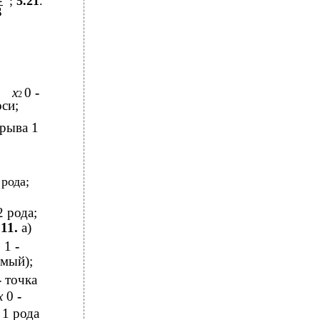
;
5.21
.
3
x
0
-
2
си;
зрыва 1
 рода;
2 рода;
.11.
а)
1
-
имый);
-
точка
x
0
-
 1 рода