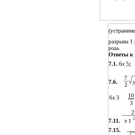
(устраним
разрыва 1
рода.
Ответы к 
7.1.
6
x
5
;
7
7.6.
2
10
6
x
3
3
2
2
7.11.
x
1
7.15.