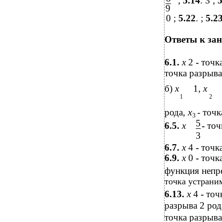
;
5.14
. 3 ;
5
9
0 ;
5.22
. ;
5.2
Ответы к зан
6.1.
x
2
-
точка
точка разрыва
б)
x
1,
x
1
2
x
рода,
- точ
3
5
6.5.
x
-
точ
3
6.7.
x
4
-
точка
6.9.
x
0
-
точка
функция непр
точка устрани
6.13.
x
4
-
точ
разрыва 2 род
точка разрыва