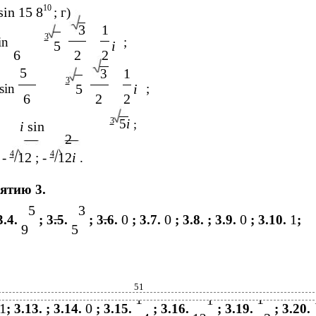
10
sin 15 8
; г)
3
1
3
in
;
5
i
6
2
2
5
1
3
3
sin
5
i
;
6
2
2
3
5
i
;
i
sin
2
4
4
12
12
i
 -
; -
.
ятию 3.
5
3
0
0
0
1
3.4.
; 3.5.
; 3.6.
; 3.7.
; 3.8. ; 3.9.
; 3.10.
;
9
5
51
1
1
1
1
0
; 3.13. ; 3.14.
; 3.15.
; 3.16.
; 3.19.
; 3.20.