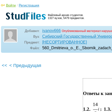
Войти
/
Регистрация
Файловый архив студентов.
1327 вузов, 5479 предметов.
ivanov666
Добавил:
Опубликованный материал наруша
Сибирский Государственный Универ
Вуз:
[НЕСОРТИРОВАННОЕ]
Предмет:
560_Dmitrieva_o._E._Sbornik_zadach
Файл:
<<
< Предыдущая
Ответы к зан
14
1.2.
1.3.
i
;