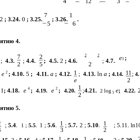
4
3
12
7
1
2
0
; 3.24.
; 3.25.
; 3.26.
.
5
6
ятию 4.
7
2
2
2
e
;
3
;
;
2
;
4.3.
4.4.
;
4.5.
; 4.6.
4.7.
2
5
2
1
11
2
5
a
ln
a
.
e
; 4.10.
;
4.11.
;
4.12.
;
4.13.
;
;
4.14.
4.
e
2
1
4
2
1
e
e
;
e
.
; 4.18.
;
;
4.21.
;
4.19.
4.20.
4.22.
2 log
5
2
ятию 5.
2
1
1
;
5.4
.
1 ;
5.6
.
;
5.7.
2 ;
5.10
.
; 5.11. ln1
1 ;
5.5
.
3
3
2
1
1