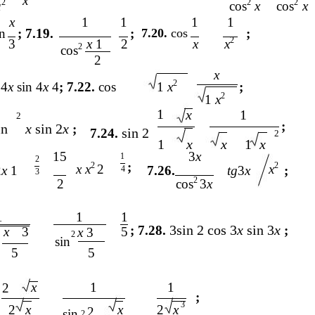
x
2
2
2
a
cos
x
cos
x
x
1
1
1
1
in
; 7.19.
;
7.20.
cos
;
2
3
x
1
2
x
x
2
cos
2
x
2
2
4
x
sin 4
x
4
; 7.22.
cos
1
x
;
2
1
x
1
x
1
2
;
in
x
sin 2
x
;
sin 2
7.24.
2
1
x
x
1
x
15
3
x
1
2
;
2
2
x x
2
x
2
x
1
7.26.
tg
3
x
;
4
3
2
2
cos
3
x
1
1
1
3sin 2 cos 3
x
sin 3
x
; 7.28.
;
x
3
5
x
3
2
sin
5
5
x
1
1
2
5
;
3
2
x
x
2
x
2
sin
2