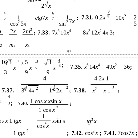
2
x
3
4
6
2
1
1
7.31.
0,2
x
4
2
ctg
7
x
;
10
x
5
7
7
x
2
2
cos
5
x
sin
5
2
n
2
x
2
m
6
4
3
2
;
7.33.
7
x
10
x
8
x
12
x
4
x
3
;
m
x
2
2
3
53
4
16 3
5
3
11
1
3
;
6
4
2
3
7.35.
x
14
x
49
x
36
;
x
x
x
6
3
9
9
4
4 2
x
1
3
2
3
2
3
2
3
4
x
1
2
x
7.37.
;
7.38.
x
x
1
;
4
1 cos
x x
sin
x
2
;
;
7.40.
3
2
1 cos
x
1
os
x
1
tgx
x
sin
x
3
tg
x
2
cos
x
2
2
1
tgx
;
cos
x
;
7.43.
7cos7
x
;
7.42.