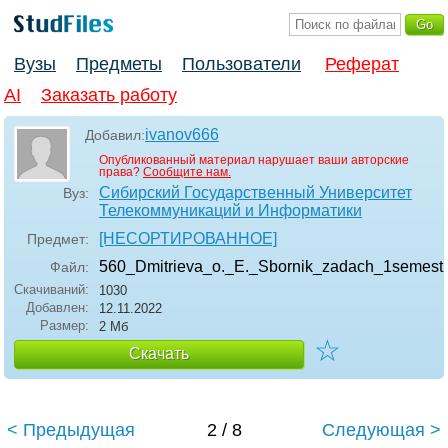
Вузы
Предметы
Пользователи
Реферат
AI
Заказать работу
ivanov666
Добавил:
Опубликованный материал нарушает ваши авторские
права?
Сообщите нам.
Сибирский Государственный Университет
Вуз:
Телекоммуникаций и Информатики
[НЕСОРТИРОВАННОЕ]
Предмет:
560_Dmitrieva_o._E._Sbornik_zadach_1semest
Файл:
Скачиваний:
1030
Добавлен:
12.11.2022
Размер:
2 Мб
☆
Скачать
< Предыдущая
2 / 8
Следующая >