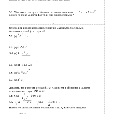
3
5.1
. Убедиться, что при
x
1 бесконечно малые величины
1
x
и 1
x
одного порядка малости. Будут ли они эквивалентными?
15
(
x
)
Определить порядок малости бесконечно малой
относительно
(
x
)
x
x
0
бесконечно малой
при
:
3
3
x
5.2.
(
x
)
; 1
x
3
2
3
5.3.
(
x
)
x
x
;
x
5.4.
(
x
)
1 cos
;
x
5.5
. (
x
) sin
x
2
2 ;
3
3
5.6
. (
x
)
1
x
1;
2
x
5.7
. (
x
) 2
1;
.
Доказать, что разность функций
имеет 2-ой порядок малости
f
(
x
)
f
(
x
)
1
2
x
0
, если:
относительно
x
при
1
f
5.8
.
f
(
x
)
,
(
x
) 1
x
;
2
1
x
1
1
2
f
(
x
)
a
x
,
f
(
x
)
a
x
(
a
0) .
5.9.
2
1
2
a
Используя эквивалентность бесконечно малых, вычислить пределы: