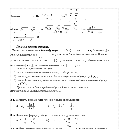
2
1
2
2
3
n
2
n
1
3
n
n
3
lim
lim
Решения:
a)
;
2
2
7
n
2
7
n
n
7
2
n
n
5
n
n
5
n
n
5
n
lim
n
5
n
lim
lim
б)
n
5
n
n
5
n
n
n
n
5
lim
0
.
n
5
n
n
Понятие предела функции.
b
y f
(
x
)
x x
x
Число
называется
пределом функции
при
(в точке
) –
0
0
0
f x b
lim
, если для любого малого числа
можно
это записывается как
x x
0
( ) 0
x
указать
такое
малое
число
,
что для
всех
,
удовлетворяющих
|
x x
|
|
f x b
|
неравенству
, выполняется неравенство
.
0
Из этого определения следует:
x
x
1) закон стремления аргумента
к
безразличен;
0
x
y f
(
x
)
2)
число
может не входить в область определения функции
;
0
b
3)
число
- значение предела – может не входить в область значений функции
y f
(
x
)
.
Приемы нахождения пределов функций аналогичны приемам
нахождения предела последовательности.
3.1.
Записать первые пять членов последовательности:
3
n
5
1
n
x
x
1 1
а)
;
б)
.
n
n
2
n
3
n
3.2.
Написать формулу общего члена последовательности:
4
6
8
5
7
9
11
2
,
,
,
3
,
,
,
,
а)
,
…;
б)
,
…
3
5
7
3
5
7
9
2
n
3.3.
Найти
последовательности
и
установить, начиная с
предел