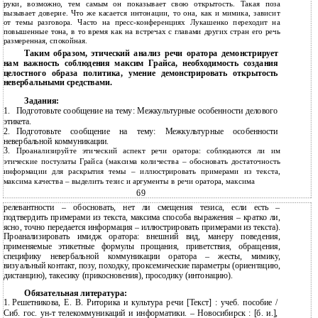
руки, возможно, тем самым он показывает свою открытость. Такая поза
вызывает доверие. Что же касается интонации, то она, как и мимика, зависит
от темы разговора. Часто на пресс-конференциях Лукашенко переходит на
повышенные тона, в то время как на встречах с главами других стран его речь
размеренная, спокойная.
Таким образом, этический анализ речи оратора демонстрирует
нам важность соблюдения максим Грайса, необходимость создания
целостного образа политика, умение демонстрировать открытость
невербальными средствами.
Задания:
1.
Подготовьте сообщение на тему: Межкультурные особенности делового
этикета.
2.
Подготовьте сообщение на тему: Межкультурные особенности
невербальной коммуникации.
3.
Проанализируйте этический аспект речи оратора: соблюдаются ли им
этические постулаты Грайса (максима количества – обосновать достаточность
информации для раскрытия темы – иллюстрировать примерами из текста,
максима качества – выделить тезис и аргументы в речи оратора, максима
69
релевантности – обосновать, нет ли смещения тезиса, если есть –
подтвердить примерами из текста, максима способа выражения – кратко ли,
ясно, точно передается информация – иллюстрировать примерами из текста).
Проанализировать имидж оратора: внешний вид, манеру поведения,
применяемые этикетные формулы прощания, приветствия, обращения,
специфику невербальной коммуникации оратора – жесты, мимику,
визуальный контакт, позу, походку, проксемические параметры (ориентацию,
дистанцию), такесику (прикосновения), просодику (интонацию).
Обязательная литература:
1.
Решетникова, Е. В. Риторика и культура речи [Текст] : учеб. пособие /
Сиб. гос.
ун-т телекоммуникаций и информатики. – Новосибирск : [б. и.],