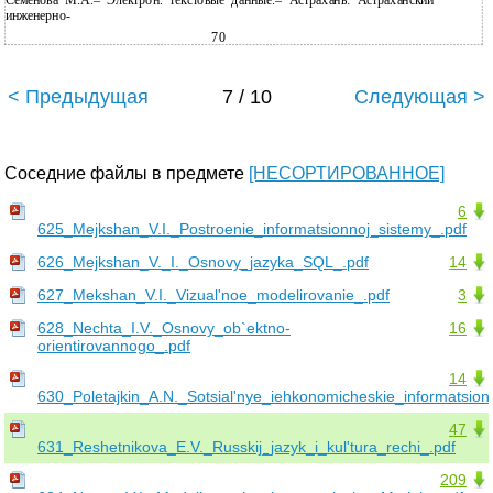
Семенова М.А.– Электрон. текстовые данные.– Астрахань: Астраханский
инженерно-
70
< Предыдущая
7 / 10
Следующая >
Соседние файлы в предмете
[НЕСОРТИРОВАННОЕ]
6
625_Mejkshan_V.I._Postroenie_informatsionnoj_sistemy_.pdf
626_Mejkshan_V._I._Osnovy_jazyka_SQL_.pdf
14
627_Mekshan_V.I._Vizual'noe_modelirovanie_.pdf
3
628_Nechta_I.V._Osnovy_ob`ektno-
16
orientirovannogo_.pdf
14
630_Poletajkin_A.N._Sotsial'nye_iehkonomicheskie_informatsion
47
631_Reshetnikova_E.V._Russkij_jazyk_i_kul'tura_rechi_.pdf
209