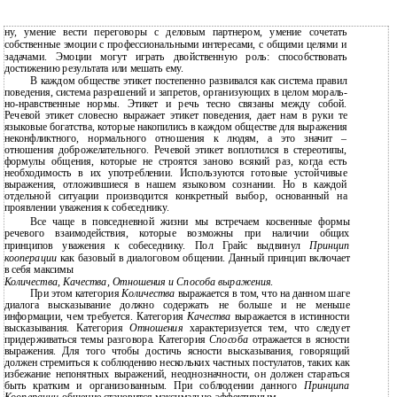
ну, умение вести переговоры с деловым партнером, умение сочетать
собственные эмоции с профессиональными интересами, с общими целями и
задачами. Эмоции могут играть двойственную роль: способствовать
достижению результата или мешать ему.
В каждом обществе этикет постепенно развивался как система правил
поведения, система разрешений и запретов, организующих в целом мораль-
но-нравственные нормы. Этикет и речь тесно связаны между собой.
Речевой этикет словесно выражает этикет поведения, дает нам в руки те
языковые богатства, которые накопились в каждом обществе для выражения
неконфликтного, нормального отношения к людям, а это значит –
отношения доброжелательного. Речевой этикет воплотился в стереотипы,
формулы общения, которые не строятся заново всякий раз, когда есть
необходимость в их употреблении. Используются готовые устойчивые
выражения, отложившиеся в нашем языковом сознании. Но в каждой
отдельной ситуации производится конкретный выбор, основанный на
проявлении уважения к собеседнику.
Все чаще в повседневной жизни мы встречаем косвенные формы
речевого взаимодействия, которые возможны при наличии общих
принципов уважения к собеседнику. Пол Грайс выдвинул
Принцип
кооперации
как базовый в диалоговом общении. Данный принцип включает
в себя максимы
Количества, Качества, Отношения и Способа выражения
.
При этом категория
Количества
выражается в том, что на данном шаге
диалога высказывание должно содержать не больше и не меньше
информации, чем требуется. Категория
Качества
выражается в истинности
высказывания. Категория
Отношения
характеризуется тем, что следует
придерживаться темы разговора. Категория
Способа
отражается в ясности
выражения. Для того чтобы достичь ясности высказывания, говорящий
должен стремиться к соблюдению нескольких частных постулатов, таких как
избежание непонятных выражений, неоднозначности, он должен стараться
быть кратким и организованным. При соблюдении данного
Принципа