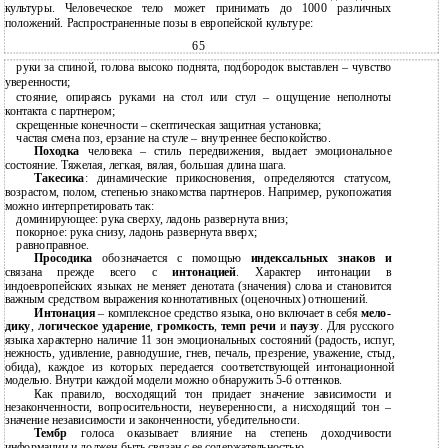
культуры. Человеческое тело может принимать до 1000 различных
положений. Распространенные позы в европейской культуре:
65
руки за спиной, голова высоко поднята, подбородок выставлен – чувство
уверенности;
стояние, опираясь руками на стол или стул – ощущение неполноты
контакта с партнером;
скрещенные конечности – скептическая защитная установка;
частая смена поз, ерзание на стуле – внутреннее беспокойство.
Походка
человека – стиль передвижения, выдает эмоциональное
состояние. Тяжелая, легкая, вялая, большая длина шага.
Такесика
: динамические прикосновения, определяются статусом,
возрастом, полом, степенью знакомства партнеров. Например, рукопожатия
можно интерпретировать так:
доминирующее: рука сверху, ладонь развернута вниз;
покорное: рука снизу, ладонь развернута вверх;
равноправное.
Просодика
обозначается с помощью
индексальных знаков и
связана прежде всего с
интонацией
. Характер интонации в
индоевропейских языках не меняет денотата (значения) слова и становится
важным средством выражения коннотативных (оценочных) отношений.
Интонация
– комплексное средство языка, оно включает в себя
мело-
дику
,
логическое ударение
,
громкость
,
темп речи
и
паузу
. Для русского
языка характерно наличие 11 зон эмоциональных состояний (радость, испуг,
нежность, удивление, равнодушие, гнев, печаль, презрение, уважение, стыд,
обида), каждое из которых передается соответствующей интонационной
моделью. Внутри каждой модели можно обнаружить
5-6
оттенков.
Как правило, восходящий тон придает значение зависимости и
незаконченности, вопросительности, неуверенности, а нисходящий тон –
значение независимости и законченности, убедительности.
Тембр
голоса оказывает влияние на степень доходчивости
информации и должен быть связан с ее содержательностью.