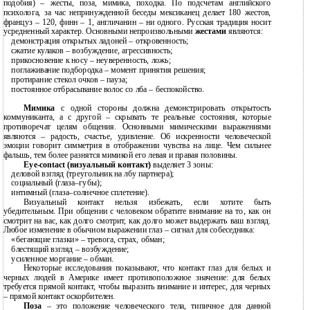
подобия) – жесты, поза, мимика, походка. По подсчетам английского
психолога, за час непринужденной беседы мексиканец делает 180 жестов,
француз – 120, финн – 1, англичанин – ни одного. Русская традиция носит
усредненный характер. Основными непроизвольными
жестами
являются:
демонстрация открытых ладоней – откровенность;
сжатие кулаков – возбуждение, агрессивность;
прикосновение к носу – неуверенность, ложь;
поглаживание подбородка – момент принятия решения;
протирание стекол очков – пауза;
постоянное отбрасывание волос со лба – беспокойство.
Мимика
с одной стороны должна демонстрировать открытость
коммуниканта, а с другой – скрывать те реальные состояния, которые
противоречат целям общения. Основными мимическими выражениями
являются – радость, счастье, удивление. Об искренности человеческой
эмоции говорит симметрия в отображении чувства на лице. Чем сильнее
фальшь, тем более разнятся мимикой его левая и правая половины.
Eye-contact (визуальный контакт)
выделяет 3 зоны:
деловой взгляд (треугольник на лбу партнера);
социальный (глаза–губы);
интимный (глаза–солнечное сплетение).
Визуальный контакт нельзя избежать, если хотите быть
убедительным. При общении с человеком обратите внимание на то, как он
смотрит на вас, как долго смотрит, как долго может выдержать ваш взгляд.
Любое изменение в обычном выражении глаз – сигнал для собеседника:
«бегающие глазки» – тревога, страх, обман;
блестящий взгляд – возбуждение;
усиленное моргание – обман.
Некоторые исследования показывают, что контакт глаз для белых и
черных людей в Америке имеет противоположное значение: для белых
требуется прямой контакт, чтобы выразить внимание и интерес, для черных
– прямой контакт оскорбителен.
Поза
– это положение человеческого тела, типичное для данной