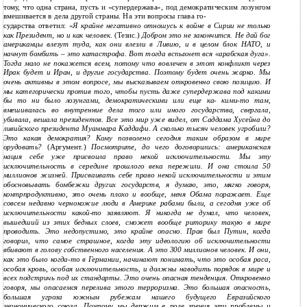
тому, что одна страна, пусть и «супердержава», под демократическим лозунгом
вмешивается в дела другой страны. На эти вопросы глава го-
сударства ответил: «
Я крайне негативно отношусь к войне в Сирии не только
как Президент, но и как человек
. (Тезис.)
Добром это не закончится. Не дай бог
американцы влезут туда, как они влезли в Ливию, и в целом блок НАТО, и
начнут бомбить – это катастрофа. Вот тогда вспыхнет вся «арабская дуга».
Тогда мало не покажется всем, потому что вовлечен в этот конфликт через
Ирак будет и Иран, и другие государства. Поэтому будет очень жарко. Мы
очень активны в этом вопросе, мы высказываем откровенно свою позицию. И
мы категорически против того, чтобы пусть даже супердержава под какими
бы то ни было лозунгами, демократическими или еще ка- кими-то там,
вмешивалась во внутренние дела того или иного государства, свергала,
убивала, вешала президентов. Все это мир уже видел, от Саддама Хусейна до
ливийского президента Муаммара Каддафи. А сколько тысяч человек угробили?
Это какая демократия? Кому позволено сегодня таким образом в мире
орудовать?
(Аргумент.)
Посмотрите, до чего договорились: американская
нация себе уже присвоила право некой исключительности. Мы эту
исключительность в середине прошлого века пережили. И она стоила 50
миллионов жизней. Присваивать себе право некой исключительности и этим
обосновывать бомбежки других государств, я думаю, это, мягко говоря,
контрпродуктивно, это очень плохо и вообще, меня Обама поражает. Еще
совсем недавно чернокожие люди в Америке рабами были, а сегодня уже об
исключительности какой-то заявляют. Я никогда не думал, что человек,
вышедший из этих бедных слоев, сможет вообще риторику такую в мире
проводить. Это недопустимо, это крайне опасно. Прав был Путин, когда
говорил, что самое страшное, когда эту идеологию об исключительности
вбивают в голову собственного населения. А это 300 миллионов человек. И они,
как это было когда-то в Германии, начинают понимать, что это особая раса,
особая кровь, особая исключительность, и должны наводить порядок в мире и
всех подстричь под их стандарты. Это очень опасная тенденция
.
Откровенно
говоря, мы опасаемся перелива этого терроризма. Это большая опасность,
большая угроза южным рубежам нашего будущего Евразийского
экономического союза. Поэтому мы держим в поле зрения эти проблемы и