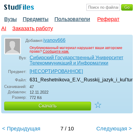
Вузы
Предметы
Пользователи
Реферат
AI
Заказать работу
ivanov666
Добавил:
Опубликованный материал нарушает ваши авторские
права?
Сообщите нам.
Сибирский Государственный Университет
Вуз:
Телекоммуникаций и Информатики
[НЕСОРТИРОВАННОЕ]
Предмет:
631_Reshetnikova_E.V._Russkij_jazyk_i_kul'tur
Файл:
Скачиваний:
47
Добавлен:
12.11.2022
Размер:
772 Кб
☆
Скачать
< Предыдущая
7 / 10
Следующая >