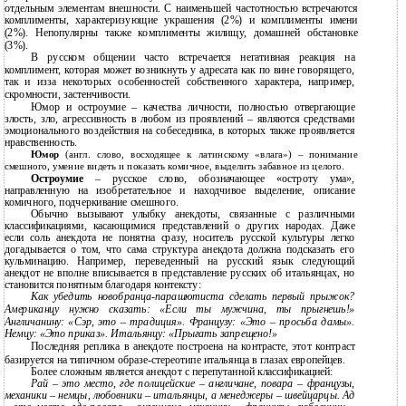
отдельным элементам внешности. С наименьшей частотностью встречаются
комплименты, характеризующие украшения (2%) и комплименты имени
(2%). Непопулярны также комплименты жилищу, домашней обстановке
(3%).
В русском общении часто встречается негативная реакция на
комплимент, которая может возникнуть у адресата как по вине говорящего,
так и изза некоторых особенностей собственного характера, например,
скромности, застенчивости.
Юмор и остроумие – качества личности, полностью отвергающие
злость, зло, агрессивность в любом из проявлений – являются средствами
эмоционального воздействия на собеседника, в которых также проявляется
нравственность.
Юмор
(англ. слово, восходящее к латинскому «влага») – понимание
смешного, умение видеть и показать комичное, выделить забавное из целого.
Остроумие
– русское слово, обозначающее «остроту ума»,
направленную на изобретательное и находчивое выделение, описание
комичного, подчеркивание смешного.
Обычно вызывают улыбку анекдоты, связанные с различными
классификациями, касающимися представлений о других народах. Даже
если соль анекдота не понятна сразу, носитель русской культуры легко
догадывается о том, что сама структура анекдота должна подсказать его
кульминацию. Например, переведенный на русский язык следующий
анекдот не вполне вписывается в представление русских об итальянцах, но
становится понятным благодаря контексту:
Как убедить новобранца-парашютиста сделать первый прыжок?
Американцу нужно сказать: «Если ты мужчина, ты прыгнешь!»
Англичанину: «Сэр, это – традиция». Французу: «Это – просьба дамы».
Немцу: «Это приказ». Итальянцу: «Прыгать запрещено!»
Последняя реплика в анекдоте построена на контрасте, этот контраст
базируется на типичном образе-стереотипе итальянца в глазах европейцев.
Более сложным является анекдот с перепутанной классификацией:
Рай – это место, где полицейские – англичане, повара – французы,
механики – немцы, любовники – итальянцы, а менеджеры – швейцарцы. Ад