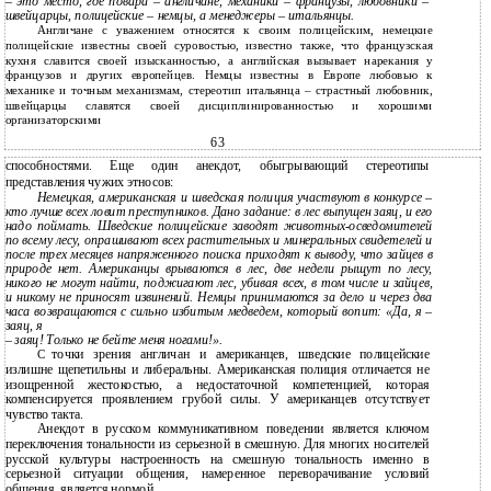
– это место, где повара – англичане, механики – французы, любовники –
швейцарцы, полицейские – немцы, а менеджеры – итальянцы.
Англичане с уважением относятся к своим полицейским, немецкие
полицейские известны своей суровостью, известно также, что французская
кухня славится своей изысканностью, а английская вызывает нарекания у
французов и других европейцев. Немцы известны в Европе любовью к
механике и точным механизмам, стереотип итальянца – страстный любовник,
швейцарцы славятся своей дисциплинированностью и хорошими
организаторскими
63
способностями. Еще один анекдот, обыгрывающий стереотипы
представления чужих этносов:
Немецкая, американская и шведская полиция участвуют в конкурсе –
кто лучше всех ловит преступников. Дано задание: в лес выпущен заяц, и его
надо поймать. Шведские полицейские заводят животных-осведомителей
по всему лесу, опрашивают всех растительных и минеральных свидетелей и
после трех месяцев напряженного поиска приходят к выводу, что зайцев в
природе нет. Американцы врываются в лес, две недели рыщут по лесу,
никого не могут найти, поджигают лес, убивая всех, в том числе и зайцев,
и никому не приносят извинений. Немцы принимаются за дело и через два
часа возвращаются с сильно избитым медведем, который вопит: «Да, я –
заяц, я
–
заяц! Только не бейте меня ногами!».
точки зрения англичан и американцев, шведские полицейские
С
излишне щепетильны и либеральны. Американская полиция отличается не
изощренной жестокостью, а недостаточной компетенцией, которая
компенсируется проявлением грубой силы. У американцев отсутствует
чувство такта.
Анекдот в русском коммуникативном поведении является ключом
переключения тональности из серьезной в смешную. Для многих носителей
русской культуры настроенность на смешную тональность именно в
серьезной ситуации общения, намеренное переворачивание условий
общения, является нормой.