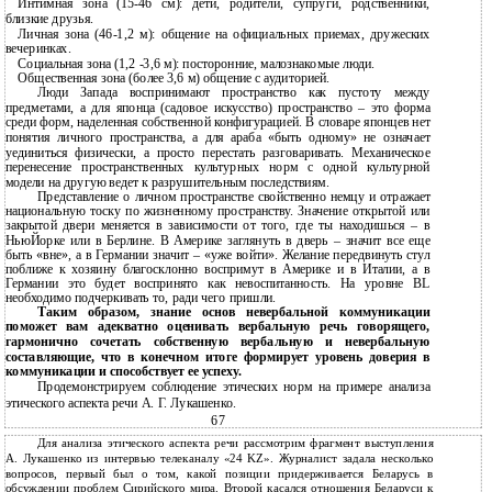
Интимная зона (15-46 см): дети, родители, супруги, родственники,
близкие друзья.
Личная зона (46-1,2 м): общение на официальных приемах, дружеских
вечеринках.
Социальная зона (1,2 -3,6 м): посторонние, малознакомые люди.
Общественная зона (более 3,6 м) общение с аудиторией.
Люди Запада воспринимают пространство как пустоту между
предметами, а для японца (садовое искусство) пространство – это форма
среди форм, наделенная собственной конфигурацией. В словаре японцев нет
понятия личного пространства, а для араба «быть одному» не означает
уединиться физически, а просто перестать разговаривать. Механическое
перенесение пространственных культурных норм с одной культурной
модели на другую ведет к разрушительным последствиям.
Представление о личном пространстве свойственно немцу и отражает
национальную тоску по жизненному пространству. Значение открытой или
закрытой двери меняется в зависимости от того, где ты находишься – в
НьюЙорке или в Берлине. В Америке заглянуть в дверь – значит все еще
быть «вне», а в Германии значит – «уже войти». Желание передвинуть стул
поближе к хозяину благосклонно воспримут в Америке и в Италии, а в
Германии это будет воспринято как невоспитанность. На уровне BL
необходимо подчеркивать то, ради чего пришли.
Таким образом, знание основ невербальной коммуникации
поможет вам адекватно оценивать вербальную речь говорящего,
гармонично сочетать собственную вербальную и невербальную
составляющие, что в конечном итоге формирует уровень доверия в
коммуникации и способствует ее успеху.
Продемонстрируем соблюдение этических норм на примере анализа
этического аспекта речи А. Г. Лукашенко.
67
Для анализа этического аспекта речи рассмотрим фрагмент выступления
А. Лукашенко из интервью телеканалу «24 KZ». Журналист задала несколько
вопросов, первый был о том, какой позиции придерживается Беларусь в
обсуждении проблем Сирийского мира. Второй касался отношения Беларуси к