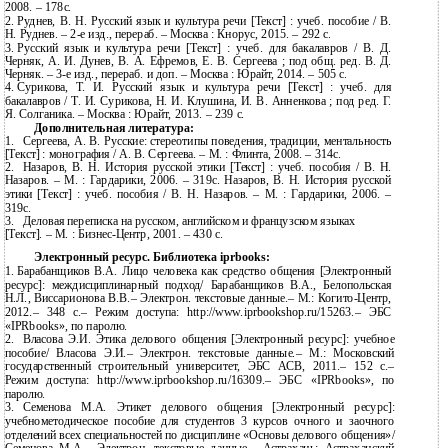
2008. – 178с.
2.
Руднев, В. Н. Русский язык и культура речи [Текст] : учеб. пособие / В.
Н. Руднев. –
2-е изд., перераб. – Москва : Кнорус, 2015. – 292 с.
3.
Русский язык и культура речи [Текст] : учеб. для бакалавров / В. Д.
Черняк, А. И. Дунев, В. А. Ефремов, Е. В. Сергеева ; под общ. ред. В. Д.
Черняк. –
3-е изд., перераб. и доп. – Москва : Юрайт, 2014. – 505 с.
4.
Сурикова, Т. И. Русский язык и культура речи [Текст] : учеб. для
бакалавров / Т. И. Сурикова, Н. И. Клушина, И. В. Анненкова ; под ред. Г.
Я. Солганика. – Москва : Юрайт, 2013. – 239 с.
Дополнительная литература:
1.
Сергеева, А. В. Русские: стереотипы поведения, традиции, ментальность
[Текст] : монография / А. В. Сергеева. – М. : Флинта, 2008. – 314с.
2.
Назаров, В. Н. История русской этики [Текст] : учеб. пособия / В. Н.
Назаров. – М. : Гардарики, 2006. – 319с. Назаров, В. Н. История русской
этики [Текст] : учеб. пособия / В. Н. Назаров. – М. : Гардарики, 2006. –
319с.
3.
Деловая переписка на русском, английском и французском языках
[Текст]. – М. : Бизнес-Центр, 2001. – 430 c.
Электронный ресурс. Библиотека iprbooks:
1.
Барабанщиков В.А. Лицо человека как средство общения [Электронный
ресурс]: междисциплинарный подход/ Барабанщиков В.А., Белопольская
Н.Л., Виссарионова В.В.– Электрон. текстовые данные.– М.:
Когито-Центр,
2012.– 348 c.– Режим доступа: http://www.iprbookshop.ru/15263.– ЭБС
«IPRbooks», по паролю.
2.
Власова Э.И. Этика делового общения [Электронный ресурс]: учебное
пособие/ Власова Э.И.– Электрон. текстовые данные.– М.: Московский
государственный строительный университет, ЭБС АСВ, 2011.– 152 c.–
Режим доступа: http://www.iprbookshop.ru/16309.– ЭБС «IPRbooks», по
паролю.
3.
Семенова М.А. Этикет делового общения [Электронный ресурс]:
учебнометодическое пособие для студентов 3 курсов очного и заочного
отделений всех специальностей по дисциплине «Основы делового общения»/