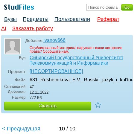
Вузы
Предметы
Пользователи
Реферат
AI
Заказать работу
ivanov666
Добавил:
Опубликованный материал нарушает ваши авторские
права?
Сообщите нам.
Сибирский Государственный Университет
Вуз:
Телекоммуникаций и Информатики
[НЕСОРТИРОВАННОЕ]
Предмет:
631_Reshetnikova_E.V._Russkij_jazyk_i_kul'tur
Файл:
Скачиваний:
47
Добавлен:
12.11.2022
Размер:
772 Кб
☆
Скачать
< Предыдущая
10 / 10