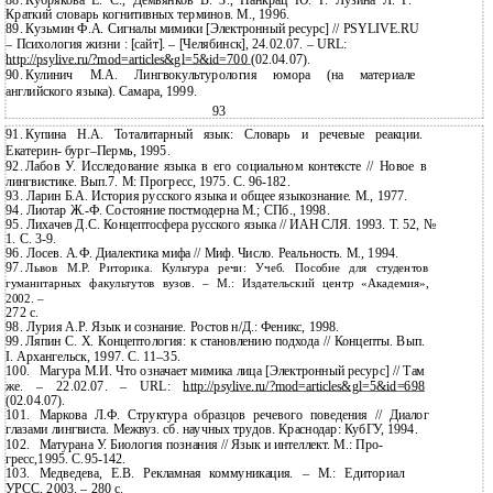
88.
Кубрякова Е. С., Демьянков В. З., Панкрац Ю. Г. Лузина Л. Г.
Краткий словарь когнитивных терминов. М., 1996.
89.
Кузьмин Ф.А. Сигналы мимики [Электронный ресурс] // PSYLIVE.RU
– Психология жизни : [сайт]. – [Челябинск], 24.02.07. – URL:
http://psylive.ru/?mod=articles&gl=5&id=700
(02.04.07).
90.
Кулинич М.А. Лингвокультурология юмора (на материале
английского языка). Самара, 1999.
93
91.
Купина Н.А. Тоталитарный язык: Словарь и речевые реакции.
Екатерин-
бург–Пермь, 1995.
92.
Лабов У. Исследование языка в его социальном контексте // Новое в
лингвистике. Вып.7. М: Прогресс, 1975. С.
96-182.
93.
Ларин Б.А. История русского языка и общее языкознание. М., 1977.
94.
Лиотар
Ж.-Ф. Состояние постмодерна М.; СПб., 1998.
95.
Лихачев Д.С. Концептосфера русского языка // ИАН СЛЯ. 1993. Т. 52, №
1.
С.
3-9.
96.
Лосев. А.Ф. Диалектика мифа // Миф. Число. Реальность. М., 1994.
97.
Львов М.Р. Риторика. Культура речи: Учеб. Пособие для студентов
гуманитарных факультутов вузов. – М.: Издательский центр «Академия»,
2002. –
272
с.
98.
Лурия А.Р. Язык и сознание. Ростов н/Д.: Феникс, 1998.
99.
Ляпин С. Х. Концептология: к становлению подхода // Концепты. Вып.
I. Архангельск, 1997. С.
11–35.
100.
Магура М.И. Что означает мимика лица [Электронный ресурс] // Там
же. – 22.02.07. – URL:
http://psylive.ru/?mod=articles&gl=5&id=698
(02.04.07).
101.
Маркова Л.Ф. Структура образцов речевого поведения // Диалог
глазами лингвиста. Межвуз. сб. научных трудов. Краснодар: КубГУ, 1994.
102.
Матурана У. Биология познания // Язык и интеллект. М.: Про-
гресс,1995. С.95-142.
103.
Медведева, Е.В. Рекламная коммуникация. – М.: Едиториал
УРСС, 2003. – 280 с.