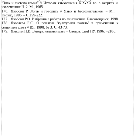
“Знак и система языка” // История языкознания
XIX-XX вв. в очерках и
извлечениях.Ч. 2. М., 1965.
176.
Якобсон Р. Жить и говорить // Язык и бессознательное. – М.:
Гнозис, 1996. –
С.199-222.
177.
Якобсон Р.О. Избранные работы по лингвистике. Благовещенск, 1998.
178.
Яковлева Е.С. О понятии ‘культурная память’ в применении к
семантике слова // ВЯ. 1998. № 3. С.
43-73.
179.
Яньшин П.В. Эмоциональный цвет – Самара: СамГПУ, 1996.
–218с.