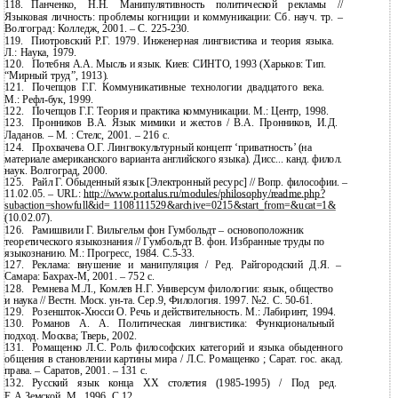
118.
Панченко, Н.Н. Манипулятивность политической рекламы //
Языковая личность: проблемы когниции и коммуникации: Сб. науч. тр. –
Волгоград: Колледж, 2001. – С.
225-230.
119.
Пиотровский Р.Г. 1979. Инженерная лингвистика и теория языка.
Л.: Наука, 1979.
120.
Потебня А.А. Мысль и язык. Киев: СИНТО, 1993 (Харьков: Тип.
“Мирный труд”, 1913).
121.
Почепцов Г.Г. Коммуникативные технологии двадцатого века.
М.:
Рефл-бук, 1999.
122.
Почепцов Г.Г. Теория и практика коммуникации. М.: Центр, 1998.
123.
Пронников В.А. Язык мимики и жестов / В.А. Пронников, И.Д.
Ладанов. – М. : Стелс, 2001. – 216 с.
124.
Прохвачева О.Г. Лингвокультурный концепт ‘приватность’ (на
материале американского варианта английского языка). Дисс... канд. филол.
наук. Волгоград, 2000.
125.
Райл Г. Обыденный язык [Электронный ресурс] // Вопр. философии. –
11.02.05.
– URL:
http://www.portalus.ru/modules/philosophy/readme.php?
subaction=showfull&id= 1108111529&archive=0215&start_from=&ucat=1&
(10.02.07).
126.
Рамишвили Г. Вильгельм фон Гумбольдт – основоположник
теоретического языкознания // Гумбольдт В. фон. Избранные труды по
языкознанию. М.: Прогресс, 1984.
С.5-33.
127.
Реклама: внушение и манипуляция / Ред. Райгородский Д.Я. –
Самара:
Бахрах-М, 2001. – 752 с.
128.
Ремнева М.Л., Комлев Н.Г. Универсум филологии: язык, общество
и наука // Вестн. Моск.
ун-та. Сер.9, Филология. 1997. №2. С. 50-61.
129.
Розеншток-Хюсси
О. Речь и действительность. М.: Лабиринт, 1994.
130.
Романов А. А. Политическая лингвистика: Функциональный
подход. Москва; Тверь, 2002.
131.
Ромащенко Л.С. Роль философских категорий и языка обыденного
общения в становлении картины мира / Л.С. Ромащенко ; Сарат. гос. акад.
права. – Саратов, 2001. – 131 с.
132.
Русский язык конца ХХ столетия
(1985-1995) / Под ред.
Е.А.Земской. М., 1996. С.12.