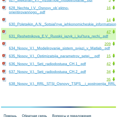
628_Nechta_I.V._Osnovy_ob`ektno-
16
orientirovannogo_.pdf
14
630_Poletajkin_A.N._Sotsial'nye_iehkonomicheskie_informatsion
47
631_Reshetnikova_E.V._Russkij_jazyk_i_kul'tura_rechi_.pdf
209
634_Nosov_V.I._Modelirovanie_sistem_svjazi_v_Matlab_.pdf
635_Nosov_V.I._Optimizatsija_parametrov_setej__.pdf
15
636_Nosov_V.I._Seti_radiodostupa_CH.1_.pdf
42
637_Nosov_V.I._Seti_radiodostupa_CH.2_.pdf
34
35
638_Nosov_V.I._RRL_STSI_Osnovy_TSPS__i_postroenija_RRL_
Помощь
Обратная связь
Вопросы и предложения