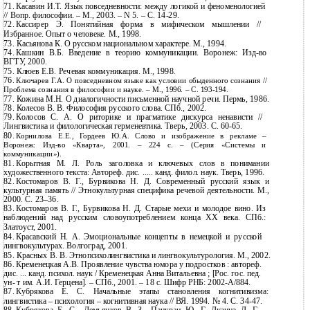
71.
Касавин И.Т. Язык повседневности: между логикой и феноменологией
// Вопр. философии. – М., 2003. – N 5. – С.
14-29.
72.
Кассирер Э. Понятийная форма в мифическом мышлении //
Избранное. Опыт о человеке. М., 1998.
73.
Касьянова К. О русском национальном характере. М., 1994.
74.
Кашкин В.Б. Введение в теорию коммуникации. Воронеж:
Изд-во
ВГТУ, 2000.
75.
Клюев Е.В. Речевая коммуникация. М., 1998.
76.
Ключарев Г.А. О повседневном языке как условии обыденного сознания //
Проблема сознания в философии и науке. – М., 1996. – С.
193-194.
77.
Кожина М.Н. О диалогичности письменной научной речи. Пермь, 1986.
78.
Колесов В. В. Философия русского слова. СПб., 2002.
79.
Колосов С. А. О риторике и прагматике дискурса ненависти //
Лингвистика и филологическая герменевтика. Тверь, 2003. С.
60-65.
80.
Корнилова Е.Е., Гордеев Ю.А. Слово и изображение в рекламе –
Воронеж:
Изд-во «Кварта», 2001. – 224 с. – (Серия «Системы и
коммуникации»).
81.
Корытная М. Л. Роль заголовка и ключевых слов в понимании
художественного текста: Автореф. дис. ..... канд. филол. наук. Тверь, 1996.
82.
Костомаров В. Г., Бурвикова Н. Д. Современный русский язык и
культурная память // Этнокультурная специфика речевой деятельности. М.,
2000. С.
23–36.
83.
Костомаров В. Г., Бурвикова Н. Д. Старые мехи и молодое вино. Из
наблюдений над русским словоупотреблением конца ХХ века. СПб.:
Златоуст, 2001.
84.
Красавский Н. А. Эмоциональные концепты в немецкой и русской
лингвокультурах. Волгоград, 2001.
85.
Красных В. В. Этнопсихолингвистика и лингвокультурология. М., 2002.
86.
Кременецкая А.В. Проявление чувства юмора у подростков : автореф.
дис. ... канд. психол. наук / Кременецкая Анна Витальевна ; [Рос. гос. пед.
ун- т им. А.И. Герцена]. – СПб., 2001. – 18 с. Шифр РНБ:
2002-А/884.
87.
Кубрякова Е. С. Начальные этапы становления когнитивизма:
лингвистика – психология – когнитивная наука // ВЯ. 1994. № 4. С.
34-47.