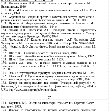
http://www.oratorica.ru/?d=articles&id=136
160.
Формановская Н.И. Речевой этикет и культура общения. М.:
Высш. школа, 1989.
161.
Фуко М. Слова и вещи: археология гуманитарных наук. – СПб.:
Изд-
во А-кад, 1994.
162.
Хороший тон, сборник правил и советов как следует вести себя в
разных случаях домашней и общественной жизни. М., 1911. С. 110.
163.
Цуладзе А. Формирование имиджа политика в России – М.:
Книжный мир «Университет», 1999. – 144 с.
164.
Чахоян Л.П., Поспелова А.Г. Некоторые итоги и перспективы
изучения единиц речевого общения // Диалог глазами лингвиста. Межвуз.
сб. научных трудов. Краснодар: КубГУ, 1994.
165.
Черемухин А.Г. Конструирование юмора / А.Г. Черемухин, Д.Г.
Черемухин. – М. : Воентехиниздат, 2004. – 43 с. Шифр РНБ:
2004-6/2020.
166.
Чернейко Л. О.
Лингво-философский анализ абстрактного имени. М.,
1997.
167.
Шабес В.Я. Событие и текст. М.: Высшая школа, 1989.
168.
Шостром Э.
Анти-Карнеги, или Человек-манипулятор. Минск, 1992.
169.
Шпет Г. Внутренняя форма слова. М., 1927.
170.
Щерба Л.В. 1929. О трояком аспекте языковых явлений и об
эксперименте в языкознании // Изв. АН СССР. Отд. общ. наук. 1931.№1. С.
113-129.
171.
Эко У. Отсутствующая структура. Введение в семиологию. М., 1998.
172.
Юданова Е. Т. Суггестивная функция языковых средств англоязычного
политического дискурса: Автореф. дис. ..... канд. филол. наук. СПб., 2004.
173.
Юмор как избирательная технология [Электронный ресурс] / М.
Кошелюк, Д. Сурманидзе // Принцип PR : [сайт агентства]. – [Б.м.], 2004. –
URL:
http://www.princippr.ru/pub/humor.html
97
174.
Юрченко В.С. Очерк по философии грамматики. Саратов: Сарат.
пед. инст., 1995.
175.
Якобсон Р. Выступление на первом международном симпозиуме