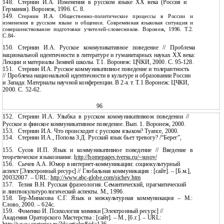
148.
Стернин И.А. Изменения в русском языке ХХ века (Россия и
Германия). Воронеж, 1996. С. 8.
149.
Стернин И.А.
Общественно-политические процессы в России и
изменения в русском языке и общении. Современная языковая ситуация и
совершенствование подготовки учителей-словесников. Воронеж, 1996. Т.2.
С.84-
150.
Стернин И.А. Русское коммуникативное поведение // Проблема
национальной идентичности в литературе и гуманитарных науках ХХ века:
Лекции и материалы Зимней школы. Т.1. Воронеж: ЦЧКИ, 2000. С.
95-128.
151.
Стернин И.А. Русское коммуникативное поведение и толерантность
// Проблема национальной идентичности в культуре и образовании России
и Запада: Материалы научной конференции. В
2-х т. Т.1 Воронеж: ЦЧКИ,
2000. С. 52-62.
96
152.
Стернин И.А. Улыбка в русском коммуникативном поведении //
Русское и финское коммуникативное поведение. Вып. 1. Воронеж, 2000.
153.
Стернин И.А. Что происходит с русским языком? Туапсе, 2000.
154.
Стернин И.А., Попова З.Д. Русский язык бьет тревогу? /“Берег”,
155.
Сусов И.П. Язык и коммуникативное поведение // Введение в
теоретическое языкознание.
http://homepages.tversu.ru/~susov/
156.
Сычев А.А. Юмор в
интернет-коммуникации: социокультурный
аспект [Электронный ресурс] // Глобальная коммуникация : [сайт]. – [Б.м.],
20032007. – URL:
http://www.abc-globe.com/sichev.htm
157.
Телия В.Н. Русская фразеология. Семантический, прагматический
и лингвокультурологический аспекты. М., 1996.
158.
Тер-Минасова
С.Г. Язык и межкультурная коммуникация – М.:
Слово, 2000. – 624с.
159.
Фоменко И. Психология мимики [Электронный ресурс] //
Академия Ораторского Мастерства : [сайт]. – М., [б.г.]. – URL: