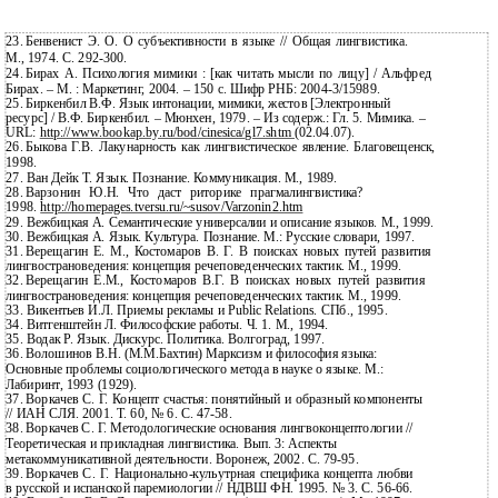
23.
Бенвенист Э. О. О субъективности в языке // Общая лингвистика.
М., 1974. С.
292-300.
24.
Бирах А. Психология мимики : [как читать мысли по лицу] / Альфред
Бирах. – М. : Маркетинг, 2004. – 150 с. Шифр РНБ:
2004-3/15989.
25.
Биркенбил В.Ф. Язык интонации, мимики, жестов [Электронный
ресурс] / В.Ф. Биркенбил. – Мюнхен, 1979. – Из содерж.: Гл. 5. Мимика. –
URL:
http://www.bookap.by.ru/bod/cinesica/gl7.shtm
(02.04.07).
26.
Быкова Г.В. Лакунарность как лингвистическое явление. Благовещенск,
1998.
27.
Ван Дейк Т. Язык. Познание. Коммуникация. М., 1989.
28.
Варзонин Ю.Н. Что даст риторике прагмалингвистика?
1998.
http://homepages.tversu.ru/~susov/Varzonin2.htm
29.
Вежбицкая А. Семантические универсалии и описание языков. М., 1999.
30.
Вежбицкая А. Язык. Культура. Познание. М.: Русские словари, 1997.
31.
Верещагин Е. М., Костомаров В. Г. В поисках новых путей развития
лингвострановедения: концепция речеповеденческих тактик. М., 1999.
32.
Верещагин Е.М., Костомаров В.Г. В поисках новых путей развития
лингвострановедения: концепция речеповеденческих тактик. М., 1999.
33.
Викентьев И.Л. Приемы рекламы и Public Relations. СПб., 1995.
34.
Витгенштейн Л. Философские работы. Ч. 1. М., 1994.
35.
Водак Р. Язык. Дискурс. Политика. Волгоград, 1997.
36.
Волошинов В.Н. (М.М.Бахтин) Марксизм и философия языка:
Основные проблемы социологического метода в науке о языке. М.:
Лабиринт, 1993 (1929).
37.
Воркачев С. Г. Концепт счастья: понятийный и образный компоненты
// ИАН СЛЯ. 2001. Т. 60, № 6. С.
47-58.
38.
Воркачев С. Г. Методологические основания лингвоконцептологии //
Теоретическая и прикладная лингвистика. Вып. 3: Аспекты
метакоммуникативной деятельности. Воронеж, 2002. С.
79-95.
39.
Воркачев С. Г.
Национально-кульутрная специфика концепта любви
в русской и испанской паремиологии // НДВШ ФН. 1995. № 3. С. 56-66.