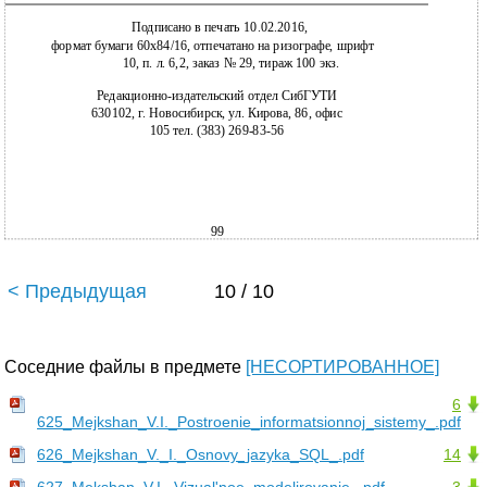
Подписано в печать 10.02.2016,
формат бумаги 60x84/16, отпечатано на ризографе, шрифт
10, п. л. 6,2, заказ № 29, тираж 100 экз.
Редакционно-издательский отдел СибГУТИ
630102, г. Новосибирск, ул. Кирова, 86, офис
105 тел. (383) 269-83-56
99
< Предыдущая
10 / 10
Соседние файлы в предмете
[НЕСОРТИРОВАННОЕ]
6
625_Mejkshan_V.I._Postroenie_informatsionnoj_sistemy_.pdf
626_Mejkshan_V._I._Osnovy_jazyka_SQL_.pdf
14
627_Mekshan_V.I._Vizual'noe_modelirovanie_.pdf
3