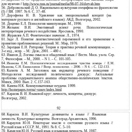
для мужчин //
http://www.russ.ru/journal/media/98-07-16/deryab.htm
56.
Добровольский Д. О.
Национально-культурная специфика во фразеологии
(I) // ВЯ. 1997. № 6. С. 37–48.
57.
Дорофеева Н. В. Удивление как эмоциональный концепт (на
материале русского и английского языков): АКД. Волгоград, 2002.
58.
Доценко Е.Л. Психология манипуляции. М., 1996.
59.
Жельвис В.И. Эмотивный аспект речи. Психологическая
интерпретация речевого воздействия. Ярославль, 1990.
60.
Журавлев А.П. Фонетическое значение. Л., 1974.
61.
Заде Л. Понятие лингвистической переменной и его применение к
принятию приближенных решений. М.: Мир, 1976.
62.
Зарецкая Е.Н. Риторика: Теория и практика речевой коммуникации. –
3-е изд., испр. – М.: Дело, 2001. – 480 с.
63.
Иванов Д. Логика смысла и обыденный язык // Вестн. Моск.
ун-та. Сер.
7, Философия. – М., 2000. – N 1. – С. 101-105.
64.
Иванова Е.М. Психологические исследования чувства юмора / Е.М.
Иванова, С.Н. Ениколопов // Вопр. психологии. – 2006. – N 4. – С.
122-133.
65.
Калюта А. М. Заголовок как индикатор речевого поведения //
Методология исследований политического дискурс: Актуальные
проблемы содержательного анализа
общественно-политических текстов.
Минск, 2000. Вып. 2. С.157-163.
66.
Канева Н.К. Коммуникативные неудачи. 1999.
http://homepages.tversu/~susov/index.html
67. Карасик В. И. Языковой круг: личность, концепты, дискурс.
Волгоград, 2002.
92
68.
Карасик В.И. Культурные доминанты в языке // Языковая
личность: Культурные концепты.
Волгоград-Архангельск, 1996.
69.
Караулов Ю.Н. Некоторые мысли о состоянии русского языка //
Русский язык в СССР. М., 1991. № 8. С.
5–10.
70.
Караулов Ю.Н. Русский язык и языковая личность. М, 1987.