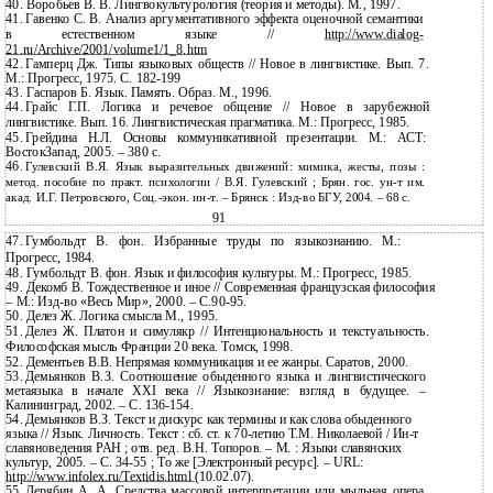
40.
Воробьев В. В. Лингвокультурология (теория и методы). М., 1997.
41.
Гавенко С. В. Анализ аргументативного эффекта оценочной семантики
в естественном языке //
http://www.dialog-
21.ru/Archive/2001/volume1/1_8.htm
42.
Гамперц Дж. Типы языковых обществ // Новое в лингвистике. Вып. 7.
М.: Прогресс, 1975. С.
182-199
43.
Гаспаров Б. Язык. Память. Образ. М., 1996.
44.
Грайс Г.П. Логика и речевое общение // Новое в зарубежной
лингвистике. Вып. 16. Лингвистическая прагматика. М.: Прогресс, 1985.
45.
Грейдина Н.Л. Основы коммуникативной презентации. М.: АСТ:
ВостокЗапад, 2005. – 380 с.
46.
Гулевский В.Я. Язык выразительных движений: мимика, жесты, позы :
метод. пособие по практ. психологии / В.Я. Гулевский ; Брян. гос.
ун-т им.
акад. И.Г. Петровского, Соц.-экон. ин-т. – Брянск : Изд-во БГУ, 2004. – 68 с.
91
47.
Гумбольдт В. фон. Избранные труды по языкознанию. М.:
Прогресс, 1984.
48.
Гумбольдт В. фон. Язык и философия культуры. М.: Прогресс, 1985.
49.
Декомб В. Тождественное и иное // Современная французская философия
– М.: Изд-во «Весь Мир», 2000. – С.90-95.
50.
Делез Ж. Логика смысла М., 1995.
51.
Делез Ж. Платон и симулякр // Интенциональность и текстуальность.
Философская мысль Франции 20 века. Томск, 1998.
52.
Дементьев В.В. Непрямая коммуникация и ее жанры. Саратов, 2000.
53.
Демьянков В.З. Соотношение обыденного языка и лингвистического
метаязыка в начале XXI века // Языкознание: взгляд в будущее. –
Калининград, 2002. – С.
136-154.
54.
Демьянков В.З. Текст и дискурс как термины и как слова обыденного
языка // Язык. Личность. Текст : сб. ст. к
70-летию Т.М. Николаевой / Ин-т
славяноведения РАН ; отв. ред. В.Н. Топоров. – М. : Языки славянских
культур, 2005. – С. 34-55 ; То же [Электронный ресурс]. – URL:
http://www.infolex.ru/Textidis.html
(10.02.07).
55.
Дерябин А. А. Средства массовой интерпретации или мыльная опера