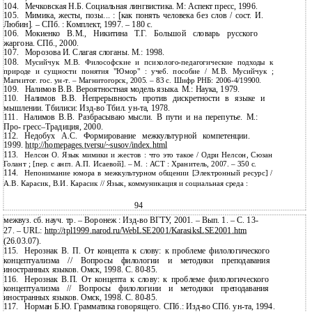
104.
Мечковская Н.Б. Социальная лингвистика. М: Аспект пресс, 1996.
105.
Мимика, жесты, позы... : [как понять человека без слов / сост. И.
Любин]. – СПб. : Комплект, 1997. – 180 с.
106.
Мокиенко В.М., Никитина Т.Г. Большой словарь русского
жаргона. СПб., 2000.
107.
Морозова И. Слагая слоганы. М.: 1998.
108.
Мусийчук М.В. Философские и
психолого-педагогические подходы к
природе и сущности понятия "Юмор" : учеб. пособие / М.В. Мусийчук ;
Магнитог. гос. ун-т. – Магнитогорск, 2005. – 83 с. Шифр РНБ: 2006-4/19900.
109.
Налимов В.В. Вероятностная модель языка. М.: Наука, 1979.
110.
Налимов В.В. Непрерывность против дискретности в языке и
мышлении. Тбилиси:
Изд-во Тбил. ун-та, 1978.
111.
Налимов В.В. Разбрасываю мысли. В пути и на перепутье. М.:
Про-
гресс–Традиция, 2000.
112.
Недобух А.С. Формирование межкультурной компетенции.
1999.
http://homepages.tversu/~susov/index.html
113.
Нелсон О. Язык мимики и жестов : что это такое / Одри Нелсон, Сюзан
Голант ; [пер. с англ. А.П. Исаевой]. – М. : АСТ : Хранитель, 2007. – 350 с.
114.
Непонимание юмора в межкультурном общении [Электронный ресурс] /
А.В. Карасик, В.И. Карасик // Язык, коммуникация и социальная среда :
94
межвуз. сб. науч. тр. – Воронеж : Изд-во ВГТУ, 2001. – Вып. 1. – С. 13-
27. – URL:
http://tpl1999.narod.ru/WebLSE2001/KarasiksLSE2001.htm
(26.03.07).
115.
Нерознак В. П. От концепта к слову: к проблеме филологического
концептуализма // Вопросы филологии и методики преподавания
иностранных языков. Омск, 1998. С.
80-85.
116.
Нерознак В.П. От концепта к слову: к проблеме филологического
концептуализма // Вопросы филологиии и методики преподавания
иностранных языков. Омск, 1998. С.
80-85.
117.
Норман Б.Ю. Грамматика говорящего. СПб.:
Изд-во СПб. ун-та, 1994.