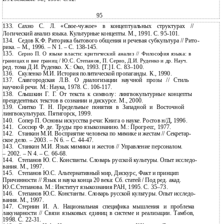
95
133.
Сахно С. Л.
«Свое-чужое» в концептуальных структурах //
Логический анализ языка. Культурные концепты. М., 1991. С. 95-101.
134.
Седов К.Ф. Риторика бытового общения и речевая субкультура // Рито-
рика. – М., 1996. – N 1. – С. 138-145.
135.
Серио П. О языке власти: критический анализ // Философия языка: в
границах и вне границ / Ю.С. Степанов, П. Серио, Д.И. Руденко и др. Науч.
ред. тома Д.И. Руденко. Х.: Око, 1993. [Т.] I. С. 83–100.
136.
Скуленко М.И. История политической пропаганды. К., 1990.
137.
Славгородская Л.В. О диалогизации научной прозы // Стиль
научной речи. М.: Наука, 1978. С.
106-117.
138.
Слышкин Г. Г. От текста к символу: лингвокультурные концепты
прецедентных текстов в сознании и дискурсе. М., 2000.
139.
Снитко Т. Н. Предельные понятия в Западной и Восточной
лингвокультурах. Пятигорск, 1999.
140.
Сопер П. Основы искусства речи: Книга о науке. Ростов н/Д, 1996.
141.
Соссюр Ф. де. Труды про языкознанию. М.: Прогресс, 1977.
142.
Станкин М.И. Восприятие человека по мимике и жестам // Секретар-
ское дело. – 2003. – N 6. – С. 44-47.
143.
Станкин М.И. Язык мимики и жестов // Управление персоналом.
– 2002. – N 4. – С.
66-68.
144.
Степанов Ю. С. Константы. Словарь русской культуры. Опыт исследо-
вания. М., 1997.
145.
Степанов Ю.С. Альтернативный мир, Дискурс, Факт и принцип
Причинности // Язык и наука конца 20 века: Сб. статей / Под ред. акад.
Ю.С.Степанова. М.: Институт языкознания РАН, 1995. С.
35–73.
146.
Степанов Ю.С. Константы. Словарь русcкой культуры. Опыт исследо-
вания. М., 1997.
147.
Стернин И. А. Национальная специфика мышления и проблема
лакунарности // Связи языковых единиц в системе и реализации. Тамбов,
1998. С.
22-31.