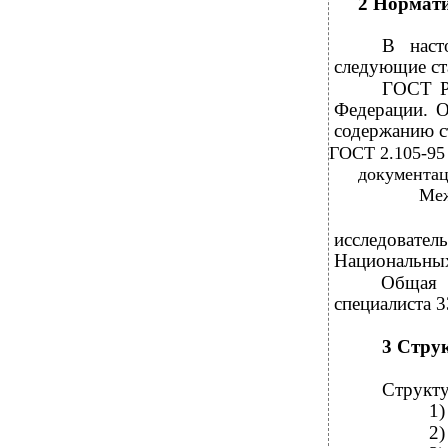
2 Нормат
В наст
следующие ст
ГОСТ Р 
Федерации. 
содержанию ст
ГОСТ 2.105-95
документац
Меж
исследовател
Национальных
Общая 
специалиста 
3 Стру
Структу
1)
2)