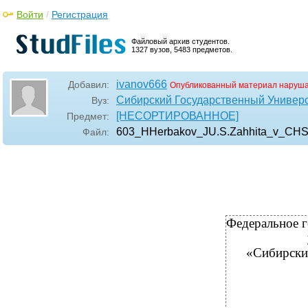
Войти
/
Регистрация
Файловый архив студентов.
1327 вузов, 5483 предметов.
ivanov666
Добавил:
Опубликованный материал наруша
Сибирский Государственный Универ
Вуз:
[НЕСОРТИРОВАННОЕ]
Предмет:
603_HHerbakov_JU.S.Zahhita_v_CH
Файл:
Федеральное г
«Сибирски