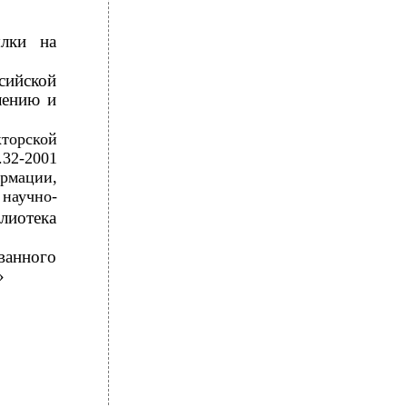
ылки на
сийской
лению и
кторской
.32-2001
ормации,
 научно-
лиотека
ванного
»