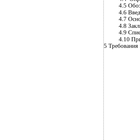
4.5
Обоз
4.6
Введ
4.7
Осно
4.8
Закл
4.9
Спис
4.10
Пр
5
Требования 