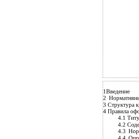
1Введение
2
Нормативны
3
Структура 
4
Правила оф
4.1
Титу
4.2
Сод
4.3
Нор
4.4
Опр