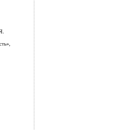
Я.
сть»,