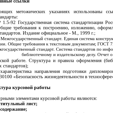
ивные ссылки
оящих метожических указаниях использованы сс
андарты:
1.5-92 Государственная система стандартизации Рос
Общие требования к построению, изложению, оформ
андартов. Издание официальное - М., 1999 г.;
 Межгосударственный стандарт. Единая система констру
ии. Общие требования к текстовым документам; ГОСТ 7
государственный стандарт. Система стандартов по инф
библиотечному и издательскому делу. Отчет о
ьской работе. Структура и правила оформления (биб
 стандартов);
характеристика направления подготовки дипломиро
330100 «Безопасность жизнедеятельности в техносфере
ктура курсовой работы
рными элементами курсовой работы являются:
титульный лист;
содержание;