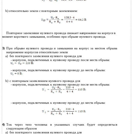
b) относительно земли с повторным заземлением:
Повторное заземление нулевого провода снижает напряжение на корпусе в
момент короткого замыкания, особенно при обрыве нулевого провода.
При обрыве нулевого провода и замыкании на корпус за местом обрыва
3)
напряжение корпусов относительно земли
a)
без повторного заземления нулевого провода для
-
корпусов, подключенных к нулевому проводу после места обрыва:
-
корпусов, подключенных к нулевому проводу до места обрыва:
b)
с повторным заземлением нулевого провода для
-
корпусов, подключенных к нулевому проводу после места обрыва:
-
корпусов, подключенных к нулевому проводу до места обрыва:
Ток через тело человека в указанных случаях будет определяться
4)
следующим образом
a)
без повторного заземления нулевого провода для