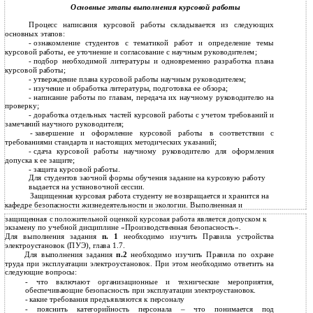
Основные этапы выполнения курсовой работы
Процесс написания курсовой работы складывается из следующих
основных этапов:
-
ознакомление студентов с тематикой работ и определение темы
курсовой работы, ее уточнение и согласование с научным руководителем;
-
подбор необходимой литературы и одновременно разработка плана
курсовой работы;
-
утверждение плана курсовой работы научным руководителем;
-
изучение и обработка литературы, подготовка ее обзора;
-
написание работы по главам, передача их научному руководителю на
проверку;
-
доработка отдельных частей курсовой работы с учетом требований и
замечаний научного руководителя;
-
завершение и оформление курсовой работы в соответствии с
требованиями стандарта и настоящих методических указаний;
-
сдача курсовой работы научному руководителю для оформления
допуска к ее защите;
-
защита курсовой работы.
Для студентов заочной формы обучения задание на курсовую работу
выдается на установочной сессии.
Защищенная курсовая работа студенту не возвращается и хранится на
кафедре безопасности жизнедеятельности и экологии. Выполненная и
защищенная с положительной оценкой курсовая работа является допуском к
экзамену по учебной дисциплине «Производственная безопасность».
Для выполнения задания
п. 1
необходимо изучить Правила устройства
электроустановок (ПУЭ), глава 1.7.
Для выполнения задания
п.2
необходимо изучить Правила по охране
труда при эксплуатации электроустановок. При этом необходимо ответить на
следующие вопросы:
-
что включают организационные и технические мероприятия,
обеспечивающие безопасность при эксплуатации электроустановок.
-
какие требования предъявляются к персоналу
-
пояснить категорийность персонала – что понимается под