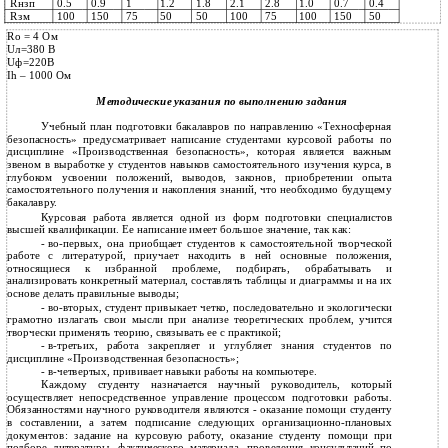
Rнзп
0.5
0.9
1
1.2
1.8
2.1
2.8
1.0
0.7
0.4
Rзм
100
150
75
50
50
100
75
100
150
50
Ro = 4 Oм
Uл=380 В
Uф=220В
Ih – 1000 Ом
Методические указания по выполнению задания
Учебный план подготовки бакалавров по направлению «Техносферная
безопасность» предусматривает написание студентами курсовой работы по
дисциплине «Производственная безопасность», которая является важным
звеном в выработке у студентов навыков самостоятельного изучения курса, в
глубоком усвоении положений, выводов, законов, приобретении опыта
самостоятельного получения и накопления знаний, что необходимо будущему
бакалавру.
Курсовая работа является одной из форм подготовки специалистов
высшей квалификации. Ее написание имеет большое значение, так как:
-
во-первых,
она приобщает студентов к самостоятельной творческой
работе с литературой, приучает находить в ней основные положения,
относящиеся к избранной проблеме, подбирать, обрабатывать и
анализировать конкретный материал, составлять таблицы и диаграммы и на их
основе делать правильные выводы;
-
во-вторых,
студент привыкает четко, последовательно и экологически
грамотно излагать свои мысли при анализе теоретических проблем, учится
творчески применять теорию, связывать ее с практикой;
-
в-третьих,
работа закрепляет и углубляет знания студентов по
дисциплине «Производственная безопасность»;
-
в-четвертых,
прививает навыки работы на компьютере.
Каждому студенту назначается научный руководитель, который
осуществляет непосредственное управление процессом подготовки работы.
Обязанностями научного руководителя являются - оказание помощи студенту
в составлении, а затем подписание следующих организационно-плановых
документов: задание на курсовую работу, оказание студенту помощи при
подборе литературы, фактического материала, проведения консультаций по