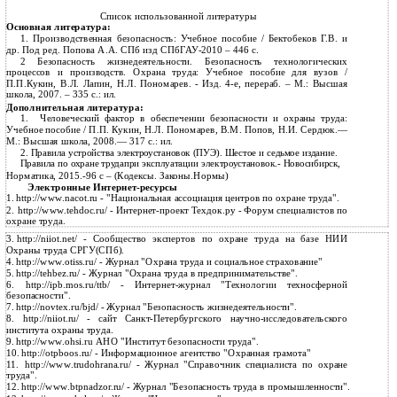
Список использованной литературы
Основная литература:
1. Производственная безопасность: Учебное пособие / Бектобеков Г.В. и
др. Под ред. Попова А.А. СПб изд СПбГАУ-2010 – 446 с.
2 Безопасность жизнедеятельности. Безопасность технологических
процессов и производств. Охрана труда: Учебное пособие для вузов /
П.П.Кукин, В.Л. Лапин, Н.Л. Пономарев. - Изд. 4-е, перераб. – М.: Высшая
школа, 2007. – 335 с.: ил.
Дополнительная литература:
1.
Человеческий фактор в обеспечении безопасности и охраны труда:
Учебное пособие / П.П. Кукин, Н.Л. Пономарев, В.М. Попов, Н.И. Сердюк.—
М.: Высшая школа, 2008.— 317 с.: ил.
2.
Правила устройства электроустановок (ПУЭ). Шестое и седьмое издание.
Правила по охране трудапри эксплуатации электроустановок.- Новосибирск,
Норматика, 2015.-96 с – (Кодексы. Законы.Нормы)
Электронные Интернет-ресурсы
1.
http://www.nacot.ru - "Национальная ассоциация центров по охране труда".
2.
http://www.tehdoc.ru/ -
Интернет-проект Техдок.ру - Форум специалистов по
охране труда.
3.
http://niiot.net/ - Сообщество экспертов по охране труда на базе НИИ
Охраны труда СРГУ(СПб).
4.
http://www.otiss.ru/ - Журнал "Охрана труда и социальное страхование"
5.
http://tehbez.ru/ - Журнал "Охрана труда в предпринимательстве".
6.
http://ipb.mos.ru/ttb/ -
Интернет-журнал "Технологии техносферной
безопасности".
7.
http://novtex.ru/bjd/ - Журнал "Безопасность жизнедеятельности".
8.
http://niiot.ru/ - сайт
Санкт-Петербургского научно-исследовательского
института охраны труда.
9.
http://www.ohsi.ru АНО "Институт безопасности труда".
10.
http://otpboos.ru/ - Информационное агентство "Охранная грамота"
11.
http://www.trudohrana.ru/ - Журнал "Справочник специалиста по охране
труда".
12.
http://www.btpnadzor.ru/ - Журнал "Безопасность труда в промышленности".