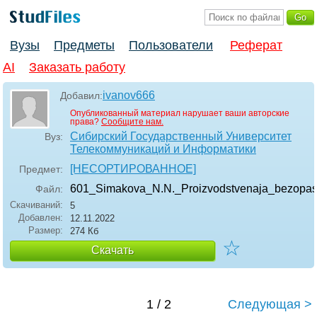
Вузы
Предметы
Пользователи
Реферат
AI
Заказать работу
ivanov666
Добавил:
Опубликованный материал нарушает ваши авторские
права?
Сообщите нам.
Сибирский Государственный Университет
Вуз:
Телекоммуникаций и Информатики
[НЕСОРТИРОВАННОЕ]
Предмет:
601_Simakova_N.N._Proizvodstvenaja_bezopas
Файл:
Скачиваний:
5
Добавлен:
12.11.2022
Размер:
274 Кб
☆
Скачать
1 / 2
Следующая >