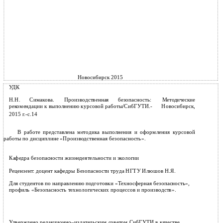
Новосибирск 2015
УДК
Н.Н.
Симакова.
Производственная
безопасность:
Методические
рекомендации к выполнению курсовой работы/СибГУТИ.-
Новосибирск,
2015 г.-с.14
В работе представлена методика выполнения и оформления курсовой
работы по дисциплине «Производственная безопасность».
Кафедра безопасности жизнедеятельности и экологии
Рецензент: доцент кафедры Безопасности труда НГТУ Илюшов Н.Я.
Для студентов по направлению подготовки «Техносферная безопасность»,
профиль «Безопасность технологических процессов и производств».
Утверждено редакционно–издательским советом СибГУТИ в качестве