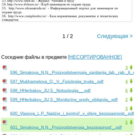
13.
http://www.chelt.ru/ - Журнал "Человек и труд"
14.
http://www.dvkuot.ru/ - Клуб инженеров по охране труда.
15.
http://www.ohranatruda.ru/ - Информационный портал для инженеров по
охране труда.
16.
http://www.complexdoc.ru/ - База нормативных документов и технических
стандартов.
1 / 2
Следующая >
Соседние файлы в предмете
[НЕСОРТИРОВАННОЕ]
3
596_Simakova_N.N._Proizvodstvennaja_sanitarija_lab._rab._6_c
597_Mukhametova_O._V._Fiziologija_truda_.pdf
4
598_HHerbakov_JU.S._Noksologija__.pdf
6
599_HHerbakov_JU.S._Monitoring_sredy_obitanija_.pdf
2
3
600_Vlasova_L.P._Nadzor_i_kontrol'_v_sfere_bezopasnosti_.pdf
5
601_Simakova_N.N._Proizvodstvenaja_bezopasnost'_.pdf