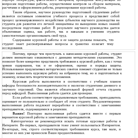
вопросам подготовки работы, осуществление контроля за сбором материала,
расчетами и оформлением работы, рецензирование курсовой работы.
Таким образом, научное руководство подготовкой студентами работ
является составным элементом учебного процесса и представляет собой
процесс целенаправленного воздействия субъектов научного руководства на
студента для развития его личной инициативы по выведению новых знаний
посредством подготовки работ. В результате научного руководства дается
объективная оценка, как работе, так и навыкам и умениям студента
самостоятельно организовывать свой труд.
Содержание курсовой работы и ее защита должны показать, что
студент знает рассматриваемые вопросы и грамотно излагает тему
исследования.
Поэтому, прежде чем приступать к написанию курсовой работы, студент
должен внимательно ознакомиться с данными методическими указаниями. Это
позволит более конкретно представить требования к курсовой работе, как с точки
зрения содержания, так и ее оформления, оценки и порядка защиты.
Использование предлагаемых методических советов поможет студентам не только
успешно выполнить курсовую работу на избранную тему, но и подготовиться к
экзамену, осмыслить теоретические положения.
Курсовая работа выполняется в соответствии с учебным планом
кафедры безопасности жизнедеятельности и экологии студентами дневного и
заочного отделений. Она является обязательной формой отчета студента
перед кафедрой. Выполненная работа сдается для проверки.
Если работа соответствует предъявляемым требованиям, преподаватель
оценивает ее положительно и сообщает об этом студенту. Неудовлетворенно
выполненная работа подлежит переработке в соответствии с замечаниями
преподавателя, содержащимися в рецензии.
Важно!
Повторно выполненная работа сдается вместе с первым
вариантом курсовой работы и замечаниями преподавателя.
Категорически не рекомендуется искать готовые курсовые работы в
Интернете. Во-первых, преподаватели тоже умеют пользоваться Интернетом.
Во-вторых, тем, строго соответствующих требованиям курса, там мало, и
многие из них уже приносили Ваши предшественники.