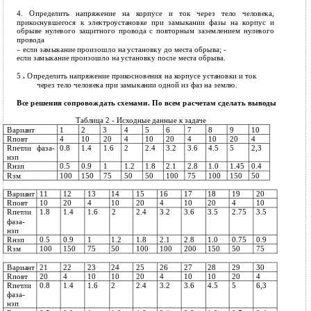
4.
Определить напряжение на корпусе и ток через тело человека,
прикоснувшегося к электроустановке при замыкании фазы на корпус и
обрыве нулевого защитного провода с повторным заземлением нулевого
провода
– если замыкание произошло на установку до места обрыва; -
если замыкание произошло на установку после места обрыва.
5
.
Определить напряжение прикосновения на корпусе установки и ток
через тело человека при замыкании одной из фаз на землю.
Все решения сопровождать схемами. По всем расчетам сделать выводы
Таблица 2 - Исходные данные к задаче
Вариант
1
2
3
4
5
6
7
8
9
10
Rповт
4
10
20
4
10
20
4
10
20
4
Rпетли
фаза-
0.8
1.4
1.6
2
2.4
3.2
3.6
4.5
5
2,3
нзп
Rнзп
0.5
0.9
1
1.2
1.8
2.1
2.8
1.0
1.45
0.4
Rзм
100
150
75
50
50
100
75
100
150
50
Вариант
11
12
13
14
15
16
17
18
19
20
Rповт
10
20
4
10
20
4
10
20
4
10
Rпетли
1.8
1.4
1.6
2
2.4
3.2
3.6
3.5
2.75
3.5
фаза-
нзп
Rнзп
0.5
0.9
1
1.2
1.8
2.1
2.8
1.0
0.75
0.9
Rзм
100
150
75
50
100
100
200
150
50
75
Вариант
21
22
23
24
25
26
27
28
29
30
Rповт
20
4
10
10
20
4
10
10
20
4
Rпетли
0.8
1.4
1.6
2
2.4
3.2
3.6
4.5
5
6,3
фаза-
нзп