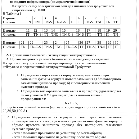
последним цифрам шифра (номера зачетной книжки)
Начертить схему электрической сети для питания электроустановок
напряжением до 1000
В Таблица 1
Вариант
1
2
3
4
5
6
7
8
9
10
Система
TN
TNC
TN-S
TN-C-S
IT
TT
TN-S
TNC
TN
TT
Вариант
11
12
13
14
15
16
17
18
19
20
Система
IT
TN-S
TT
TNC
TN-C-S
TN-S
TT
TN
IT
TN
Вариант
21
22
23
24
25
26
27
28
29
30
Система
TN
TN-C-S
TN-S
TN-C-S
TT
TN-S
TN-S
TT
IT
TNC
2.
Организация безопасной эксплуатации электроустановок.
3
. Проанализировать условия безопасности в следующих ситуациях
Начертить схему трехфазной четырехпроводной сети с заземленной
нейтралью и подключенной электроустановкой Требуется:
1.
Определить напряжение на корпусе электроустановки при
замыкании фазы на корпус в момент замыкания а) без повторного
заземления нулевого провода; б) с повторным заземлением
нулевого провода.
2.
Определить ток короткого замыкания и проверить, удовлетворяет
ли он условию ПУЭ для перегорания плавкой вставки
предохранителя:
Iкз ≥ 3Iн,
где
Iн
- ток плавкой вставки (проверить для следующих значений тока
Iн
=
20,30,50,100
А
).
3.
Определить напряжение на корпусе и ток через тело человека,
прикоснувшегося к электроустановке при замыкании фазы на корпус и
обрыве нулевого защитного провода без повторного заземления
нулевого провода
-
если замыкание произошло на установку до места обрыва;
-
если замыкание произошло на установку после места обрыва.