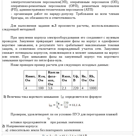
электротехническим персоналом(ЭП), оперативным персоналом (ОП),
оперативно-ремонтным персоналом (ОРП), ремонтным персоналом
(РП), административно-техническим персоналом (АТП)
-
организация работ по
наряду-допуску. Требования ко всем членам
бригады, их обязанности и ответственность
Для выполнения задания
п.3
произвести расчеты, воспользовавшись
следующей методикой
При занулении корпуса электрооборудования его соединяют с нулевым
проводом. Зануление превращает замыкание фазы на корпус в однофазное
короткое замыкание, в результате чего срабатывает максимальная токовая
защита, и селективно отключается поврежденный участок сети. Зануление
снижает потенциалы корпусов, появляющиеся в момент замыкания на корпус
или землю. При замыкании фазы на зануленный корпус ток короткого
замыкания протекает по петле фаза-нуль.
Ниже приведен пример расчета для следующих исходных данных:
Rпетли
Rзм,
фаза-
Rнзп,
Uф,
Rh,
Rповт,
Rо,
Ом
Ом
нзп,
Ом
В
Ом
Ом
Ом
4
100
3,6
2,1
220
4
1000
1)
Величина тока короткого замыкания
определяется по формуле:
Проверим, удовлетворяет ли он условию ПУЭ для перегорания плавкой
вставки предохранителя
при разных значениях
Напряжение корпуса:
2)
a)
относительно земли без повторного заземления: