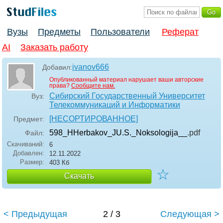
Вузы
Предметы
Пользователи
Реферат
AI
Заказать работу
ivanov666
Добавил:
Опубликованный материал нарушает ваши авторские
права?
Сообщите нам.
Сибирский Государственный Университет
Вуз:
Телекоммуникаций и Информатики
[НЕСОРТИРОВАННОЕ]
Предмет:
598_HHerbakov_JU.S._Noksologija__
.pdf
Файл:
Скачиваний:
6
Добавлен:
12.11.2022
Размер:
403 Кб
☆
Скачать
< Предыдущая
2 / 3
Следующая >