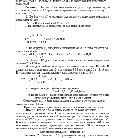
воздуха 0 град. C, изотермия. Разлив АХОВ на подстилающей поверхности -
свободный.
Решение
. 1. Так как объем разлившегося жидкого хлора неизвестен, то
для расчета согласно п. 1.5 принимаем его равным максимальному количеству
системе - 40 т.
в
2.
По формуле (1) определяем эквивалентное количество вещества в
первичном облаке:
Q = 0,18 x 1 x 0,23 x 0,6 x 40 = 1 т.
3.
По формуле (12) определяем время испарения хлора:
15
0,05 x 1,553
T =
---------------- = 0,64 ч = 38 мин.
0,052 x 2,34 x 1
4. По формуле (5) определяем эквивалентное количество вещества во
вторичном облаке:
Q = (1 - 0,18) x 0,052 x 1 x 2,34 x 0,23 x 1 x 1 x 40 x = 11,8
т. 0,05 x 1,553
5.
По табл. П1 для 1 т находим глубину зоны заражения первичным
облаком Г1 - 1,68 км.
6.
Находим глубину зоны заражения вторичным облаком. По табл. П
1 глубина зоны заражения для 10 т составляет 5,53 км, а для 20 т - 8,19 км.
Интерполированием находим глубину зоны заражения для 11,8 т.
8,19 - 5,53
2 = 5,53 +
(-----------) x (11,8 - 10) = 6,0 км.
Г
20 - 10
7.
Находим полную глубину зоны заражения:
Г
= 6 + 0,5 x 1,68 = 6,84 км.
8.
По формуле (7) находим предельно возможные значения глубины
переноса воздушных масс: Гп = 1 x 29 = 29 км.
Соответственно глубина зоны заражения хлором в результате аварии
может составить 6,8 км.
Продолжительность действия источника заражения - около 40 мин.
Пример 2.
Необходимо оценить опасность возможного очага
химического поражения через 1 час после аварии на химически опасном
объекте, расположенном в южной части города. На объекте в газгольдере
емкостью 2000 куб. м хранится аммиак. Температура воздуха +40 град. C.
Граница объекта в северной его части проходит на удалении 200 м от
возможного места аварии. Далее проходит на глубину 300 м санитарно -
защитная зона, за которой расположены жилые кварталы.
Давление в газгольдере - атмосферное.
Решение.
2. Согласно п. 1.5 принимаются метеоусловия: - инверсия,