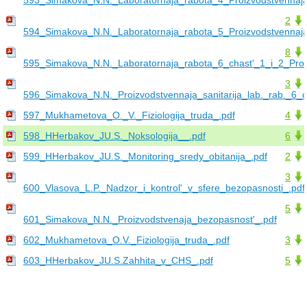
2
594_Simakova_N.N._Laboratornaja_rabota_5_Proizvodstvennaja_
8
595_Simakova_N.N._Laboratornaja_rabota_6_chast'_1_i_2_Proiz
3
596_Simakova_N.N._Proizvodstvennaja_sanitarija_lab._rab._6_c
597_Mukhametova_O._V._Fiziologija_truda_.pdf
4
598_HHerbakov_JU.S._Noksologija__.pdf
6
599_HHerbakov_JU.S._Monitoring_sredy_obitanija_.pdf
2
3
600_Vlasova_L.P._Nadzor_i_kontrol'_v_sfere_bezopasnosti_.pdf
5
601_Simakova_N.N._Proizvodstvenaja_bezopasnost'_.pdf
602_Mukhametova_O.V._Fiziologija_truda_.pdf
3
603_HHerbakov_JU.S.Zahhita_v_CHS_.pdf
5