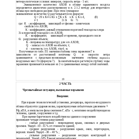
метеорологические условия: инверсия, скорость ветра - 1 м/с.
Эквивалентное количество АХОВ в облаке зараженного воздуха
определяется аналогично рассмотренному в п. 2.1.2 методу для вторичного
облака при свободном разливе. При этом суммарное
эквивалентное количество Q рассчитывается по формуле:
Q = 20 x K4 x K5 x ∑K x K
x K
x K x d,
(8)
i=1
2i 3i
6i
7i
где:
К
- коэффициент,
зависящий от физико - химических
свойств i-го АХОВ;
K - коэффициент, равный отношению пороговой токсодозы хлора
3i к пороговой токсодозе i-го АХОВ;
K
- коэффициент,
зависящий от времени, прошедшего после
6i
разрушения объекта;
K - поправка на температуру для i-го АХОВ;
Q
- запасы i-го АХОВ на объекте, т;
d
- плотность i-го АХОВ, т/куб. м.
Полученные по табл. П1 значения глубины зоны заражения Г в
зависимости
от
рассчитанной
величины
Q
и
скорости
ветра
сравниваются
с
предельно возможным
значением
глубины
переноса
воздушных масс Гп (формула 7).
За окончательную расчетную глубину зоны
заражения принимается меньшее из 2-х сравниваемых между собой значений.
19
2 ЧАСТЬ
Чрезвычайные ситуации, вызванные взрывами
Введение.
При взрыве технологической установки, резервуара, парогазо-воздушного
облака образуется ударная волна, характеризуемая избыточным давлением
Рф, кПА, и импульсом фазы сжигания
Г
, кПа
с, негативно воздействующая на
человека, здания, сооружения и т.д.
При оценке барического воздействия на здания и сооружения
принимают четыре степени разрушений:
-
слабые разрушения - повреждения крыш, оконных и дверных
проемов. Ущерб
–10 –15 % от стоимости зданий;
-
средние разрушения – разрушения крыш, окон, перегородок,
верхних этажей. Ущерб
–30 – 40 % ;
-
сильные разрушения – разрушение несущих конструкций и
перекрытий. Ущерб
-50%.Ремонт нецелесообразен;