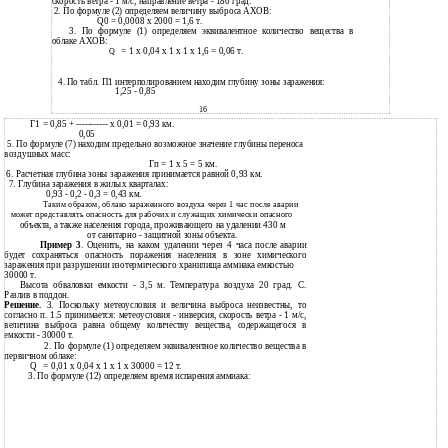
скорость ветра - 1 м/с, направление ветра - 180 град.
2. По формуле (2) определяем величину выброса АХОВ:
Q0 = 0,0008 x 2000 = 1,6 т.
3. По формуле (1) определяем эквивалентное количество вещества в
облаке АХОВ:
= 1 x 0,04 x 1 x 1 x 1,6 = 0,06 т.
Q
4.
По табл. П1 интерполированием находим глубину зоны заражения:
1,25 - 0,85
16
Г1 = 0,85 + ----------- x 0,01 = 0,93 км.
0,05
5. По формуле (7) находим предельно возможное значение глубины переноса
воздушных масс:
Гп = 1 x 5 = 5 км.
6.
Расчетная глубина зоны заражения принимается равной 0,93 км.
7.
Глубина заражения в жилых кварталах:
0,93 - 0,2 - 0,3 = 0,43 км.
Таким образом, облако зараженного воздуха через 1 час после аварии
может представлять опасность для рабочих и служащих химически опасного
объекта, а также населения города, проживающего на удалении 430 м
от санитарно - защитной зоны объекта.
Пример 3
. Оценить, на каком удалении через 4 часа после аварии
будет сохраняться опасность поражения населения в зоне химического
заражения при разрушении изотермического хранилища аммиака емкостью
30000 т.
Высота обваловки емкости - 3,5 м. Температура воздуха 20 град. C.
Разлив в поддон.
Решение.
3. Поскольку метеоусловия и величина выброса неизвестны, то
согласно п. 1.5 принимается: метеоусловия - инверсия, скорость ветра - 1 м/с,
величина выброса равна общему количеству вещества, содержащегося в
емкости - 30000 т.
2. По формуле (1) определяем эквивалентное количество вещества в
первичном облаке:
Q
= 0,01 x 0,04 x 1 x 1 x 30000 = 12 т.
3.
По формуле (12) определяем время испарения аммиака: