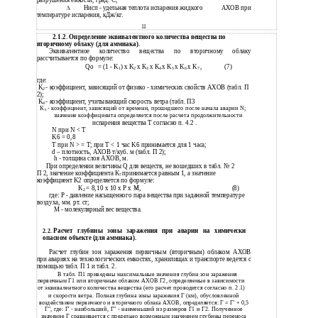
разрушения емкости, град. C;
Hисп - удельная теплота испарения жидкого
АХОВ при
температуре испарения, кДж/кг.
11
2.1.2. Определение эквивалентного количества вещества по
вторичному облаку (для аммиака).
Эквивалентное
количество
вещества
по
вторичному
облаку
рассчитывается по формуле:
Qо
= (1 - K
) x K
x K
x K
x K
x K
x K
,
(7)
1
2
3
4
5
6
7
где:
K
- коэффициент, зависящий от физико - химических свойств АХОВ (табл. П
2
2);
K
- коэффициент, учитывающий скорость ветра (табл. П3
4
K
- коэффициент, зависящий от времени, прошедшего после начала аварии N;
6
значение коэффициента определяется после расчета продолжительности
испарения вещества Т согласно п. 4.2 .
N при N < T
K6 = 0,8
T при N > = T; при T < 1 час K6 принимается для 1 часа;
d – плотность, АХОВ т/куб
.
м (табл. П 2);
h - толщина слоя АХОВ, м.
При определении величины Q для веществ, не вошедших в табл. № 2
П 2, значение коэффициента K
принимается равным 1, а значение
7
коэффициент K2 определяется по формуле:
K
= 8,10 x 10 x P x M,
(8)
2
где: P - давление насыщенного пара вещества при заданной температуре
воздуха, мм. рт. ст;
М
- молекулярный вес вещества.
Расчет глубины зоны заражения при аварии на химически
2.2.
опасном объекте (для аммиака).
Расчет глубин зон заражения первичным (вторичным) облаком АХОВ
при авариях на технологических емкостях, хранилищах и транспорте ведется с
помощью табл. П 1 и табл. 2.
В табл. П1 приведены максимальные значения глубин зон заражения
первичным Г1 или вторичным облаком АХОВ Г2, определяемые в зависимости
от эквивалентного количества вещества (его расчет проводится согласно п. 2.1)
и скорости ветра. Полная глубина зоны заражения Г (км), обусловленной
воздействием первичного и вторичного облака АХОВ, определяется: Г = Г' + 0,5
Г", где: Г' - наибольший, Г" - наименьший из размеров Г1 и Г2. Полученное
значение Г сравнивается с предельно возможным значением глубины переноса