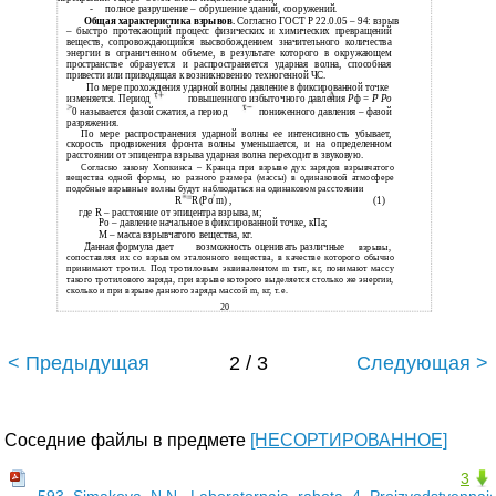
-
полное разрушение – обрушение зданий, сооружений.
Общая характеристика взрывов.
Согласно ГОСТ Р 22.0.05 – 94: взрыв
– быстро протекающий процесс физических и химических превращений
веществ, сопровождающийся высвобождением значительного количества
энергии в ограниченном объеме, в результате которого в окружающем
пространстве образуется и распространяется ударная волна, способная
привести или приводящая к возникновению техногенной ЧС.
По мере прохождения ударной волны давление в фиксированной точке
изменяется. Период
повышенного избыточного давления
Р
ф =
Р Ро
0 называется фазой сжатия, а период
пониженного давления – фазой
разряжения.
По мере распространения ударной волны ее интенсивность убывает,
скорость продвижения фронта волны уменьшается, и на определенном
расстоянии от эпицентра взрыва ударная волна переходит в звуковую.
Согласно закону Хопкинса – Кранца при взрыве дух зарядов взрывчатого
вещества одной формы, но разного размера (массы) в одинаковой атмосфере
подобные взрывные волны будут наблюдаться на одинаковом расстоянии
R
R(Pо m) ,
(1)
где R – расстояние от эпицентра взрыва, м;
Pо – давление начальное в фиксированной точке, кПа;
M – масса взрывчатого вещества, кг.
Данная формула дает
возможность оценивать различные
взрывы,
сопоставляя их со взрывом эталонного вещества, в качестве которого обычно
принимают тротил. Под тротиловым эквивалентом m тнт, кг, понимают массу
такого тротилового заряда, при взрыве которого выделяется столько же энергии,
сколько и при взрыве данного заряда массой m, кг, т.е.
20
< Предыдущая
2 / 3
Следующая >
Соседние файлы в предмете
[НЕСОРТИРОВАННОЕ]
3
593_Simakova_N.N._Laboratornaja_rabota_4_Proizvodstvennaja_