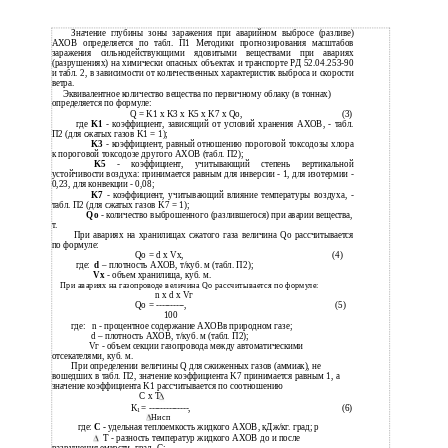
Значение глубины зоны заражения при аварийном выбросе (разливе)
АХОВ определяется по табл. П1 Методики прогнозирования масштабов
заражения сильнодействующими ядовитыми веществами при авариях
(разрушениях) на химически опасных объектах и транспорте РД 52.04.253-90
и табл. 2, в зависимости от количественных характеристик выброса и скорости
ветра.
Эквивалентное количество вещества по первичному облаку (в тоннах)
определяется по формуле:
Q = K1 x K3 x K5 x K7 x Qо,
(3)
где
K1
- коэффициент, зависящий от условий хранения АХОВ, - табл.
П2 (для сжатых газов K1 = 1);
K3
- коэффициент, равный отношению пороговой токсодозы хлора
к пороговой токсодозе другого АХОВ (табл. П2);
K5
- коэффициент, учитывающий степень вертикальной
устойчивости воздуха: принимается равным для инверсии - 1, для изотермии -
0,23, для конвекции - 0,08;
K7
- коэффициент, учитывающий влияние температуры воздуха, -
табл. П2 (для сжатых газов K7 = 1);
Qо
- количество выброшенного (разлившегося) при аварии вещества,
т.
При авариях на хранилищах сжатого газа величина Qо рассчитывается
по формуле:
Qо = d x Vх,
(4)
где:
d
– плотность АХОВ, т/куб. м (табл. П2);
Vх
- объем хранилища, куб. м.
При авариях на газопроводе величина Qо рассчитывается по формуле:
n x d x Vг
Qо = ----------,
(5)
100
где:
n - процентное содержание АХОВв природном газе;
d – плотность АХОВ, т/куб. м (табл. П2);
Vг - объем секции газопровода между автоматическими
отсекателями, куб. м.
При определении величины Q для сжиженных газов (аммиак), не
вошедших в табл. П2, значение коэффициента K7 принимается равным 1, а
значение коэффициента K1 рассчитывается по соотношению
C x T
K
= --------------,
(6)
1
Hисп
где:
C -
удельная теплоемкость жидкого АХОВ, кДж/кг. град; p
T - разность температур жидкого АХОВ до и после