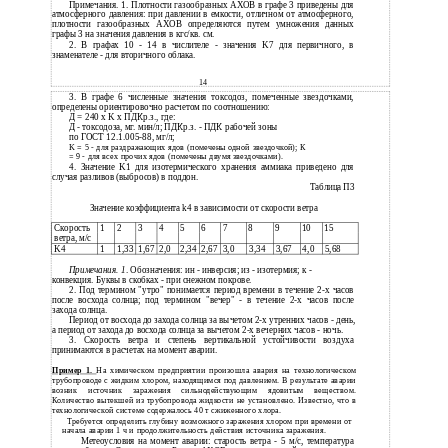
Примечания. 1. Плотности газообразных АХОВ в графе 3 приведены для
атмосферного давления: при давлении в емкости, отличном от атмосферного,
плотности газообразных АХОВ определяются путем умножения данных
графы 3 на значения давления в кгс/кв. см.
2. В графах 10 - 14 в числителе - значения K7 для первичного, в
знаменателе - для вторичного облака.
14
3.
В графе 6 численные значения токсодоз, помеченные звездочками,
определены ориентировочно расчетом по соотношению:
Д = 240 x K x ПДКр.з., где:
Д - токсодоза, мг. мин/л; ПДКр.з. - ПДК рабочей зоны
по ГОСТ 12.1.005-88, мг/л;
K = 5 - для раздражающих ядов (помечены одной звездочкой); К
= 9 - для всех прочих ядов (помечены двумя звездочками).
4.
Значение K1 для изотермического хранения аммиака приведено для
случая разливов (выбросов) в поддон.
Таблица П3
Значение коэффициента k4 в зависимости от скорости ветра
Скорость
1
2
3
4
5
6
7
8
9
10
15
ветра, м/с
K4
1
1,33
1,67
2,0
2,34
2,67
3,0
3,34
3,67
4,0
5,68
Примечания. 1
. Обозначения: ин - инверсия; из - изотермия; к -
конвекция. Буквы в скобках - при снежном покрове.
2.
Под термином "утро" понимается период времени в течение
2-х часов
после восхода солнца; под термином "вечер" - в течение 2-х часов после
захода солнца.
Период от восхода до захода солнца за вычетом 2-х утренних часов - день,
а
период от захода до восхода солнца за вычетом
2-х вечерних часов - ночь.
3.
Скорость ветра и степень вертикальной устойчивости воздуха
принимаются в расчетах на момент аварии.
Пример 1.
На химическом предприятии произошла авария на технологическом
трубопроводе с жидким хлором, находящимся под давлением. В результате аварии
возник источник заражения сильнодействующим ядовитым веществом.
Количество вытекшей из трубопровода жидкости не установлено. Известно, что в
технологической системе содержалось 40 т сжиженного хлора.
Требуется определить глубину возможного заражения хлором при времени от
начала аварии 1 ч и продолжительность действия источника заражения.
Метеоусловия на момент аварии: старость ветра - 5 м/с, температура