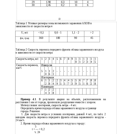
29
1.90
0,3
10
4
30
2,45
0,2
11
6
13
Таблица 1 Угловые размеры зоны возможного заражения АХОВ в
зависимости от скорости ветра
v
U, м/с
< 0,5
0,6 - 1
1,1 - 2
> 2
360
180
90
45
фи, град
Таблица 2 Скорость переноса переднего фронта облака зараженного воздуха
в зависимости от скорости ветра
Скорость ветра, м/с
1
2
3
4
5
6
7
8
9
1
1
1
1
1
1
0
1
2
3
4
5
Инверсия
Скорость переноса,
км/ч
5
1
1
2
-
-
-
-
-
-
-
-
-
-
-
0
6
1
Изотермия
6
1
1
2
2
3
4
4
5
5
6
7
7
8
8
2
8
4
9
5
1
7
3
9
5
1
6
2
8
Конвекция
7
1
2
2
4
1
8
Пример 4.1
. В результате аварии на объекте, расположенном на
расстоянии 5 км от города, произошло разрушение емкости с хлором.
Метеоусловия: изотермия, скорость ветра - 4 м/с.
Определить время подхода облака зараженного воздуха к границе
города. Решение.
1. Для скорости ветра в условиях изотермии, равной 4 м/с, по табл. 2
находим скорость переноса переднего фронта облака зараженного воздуха -
24 км/ч.
2. Время подхода облака зараженного воздуха к городу:
5
t = --- = 0,2
ч. 24