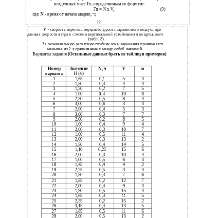
воздушных масс Гп, определяемым по формуле:
Гп = N x V,
(9)
где:
N
- время от начала аварии, ч;
12
V
- скорость переноса переднего фронта зараженного воздуха при
данных скорости ветра и степени вертикальной устойчивости воздуха, км/ч
(табл. 2).
За окончательную расчетную глубину зоны заражения принимается
меньшее из 2-х сравниваемых между собой значений.
Варианты задания
(Остальные данные брать из таблиц и примеров)
Номер
Значение
N, ч
V
м
H (м)
варианта
1
1,65
0,1
5
3
2
1,50
0,3
4
4
3
1,50
0,2
7
5
4
1.00
0, 4
10
8
5
2,50
0,5
8
4
6
3,00
0,6
3
3
7
2,00
0,4
5
3
8
3,00
0,3
7
7
9
2,00
0,2
8
5
10
1,00
0,4
9
4
11
2,00
0,3
10
7
12
1.00
0,5
11
4
13
2,00
0,3
13
2
14
1,50
0,4
14
5
15
1,10
0,25
15
6
16
2,00
0,3
10
4
17
1,00
0,5
6
3
18
1,45
0,4
4
2
19
2,25
0,5
3
4
20
1,50
0,3
7
6
21
1,85
0,2
12
7
22
2,00
0,4
9
3
23
1,90
0,5
15
4
24
1,65
0,3
11
5
25
2,35
0,2
15
2
26
3,15
0,4
13
5
27
1,85
0,5
11
6
28
2,00
0,5
13
2