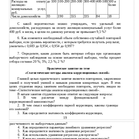
Расходы на
оплату
до 100
100-200
200-300
300-400
400-500
500 и
жилищно-
более
коммунальных
услуг,
руб.
Число домохозяйств
93
190
555
335
84
18
С какой вероятностью можно утверждать, что удельный вес
домохозяйств, расходующих на оплату жилищно-коммунальный услуг более
400 руб. в месяц, в целом по данному региону не превышает 9,5 %?
6.
Как изменится необходимый объем
собственно-случайной повторной
выборки, если уровень вероятности, с которым требуется получить результат,
увеличить с 0,683 до 0,954; с 0,954 до 0,997?
7.
Определите, каким должен быть интервал отбора при организации
выборочного наблюдения на основе механической выборки, чтобы процент
отбора составил 20 %; 5%; 2,5 %; 2 %?
Практическое занятие по теме
«Статистические методы анализа корреляционных связей»
Главной целью практического занятие является повторение, закрепление
знаний и получений умений и навыков решения конкретных задач. В этих
целях студентам перед занятием необходимо повторить, изучить лекции по
теме «Статистические методы анализа корреляционных связей».
В начале занятия студентам нужно ответит на следующие вопросы:
1.
В чем различие между функциональной и
корреляционной зависимостью?
2.
В чем смысл коэффициента парной корреляции, каковы границы
его значений?
3.
Как определяется значимость коэффициента корреляции,
19
рассчитанного по выборочным данным?
4.
Как определяются параметры линейного уравнения регрессии?
5.
Как определяется значимость уравнения регрессии?
6.
Как использовать уравнение регрессии для прогноза?
7.
Какие вы знаете показатели измерения тесноты зависимости?