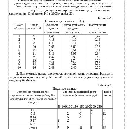
Далее студенты совместно с преподавателем решаю следующие задания: 1.
Установите направление и характер связи между четырьмя показателями,
характеризующими экспорт технологий и услуг технического
характера, по 10 областям РФ в 2003 г. (табл. 20).
Таблица 20
Исходные данные (млн. руб.)
Поступления
Номер
Число
Стоимость
Чистая стоимость
предмета
области
соглашений
предмета
по
соглашения
соглашения
соглашениям
1
9
0,49
0,49
0,42
2
7
4,19
4,18
0,19
1
3
0,11
0,11
0,11
4
20
3,69
3,69
2,38
5
8
0,51
0,51
0,51
6
11
5,10
5,05
2,04
7
6
0,52
0,52
0,52
8
13
1,75
1,74
0,28
9
18
4,28
4,22
3,30
10
16
2,49
2,48
0,30
2. Взаимосвязь между стоимостью активной части основных фондов и
затратами на производство работ по 35 строительным фирмам представлена
следующей таблице.
Таблица 21
Исходные данные
Затраты на производство
Стоимость активной части
Всего
строительно-монтажных работ, % к
основных фондов, млн. руб.
фирм
стоимости активной части основных
фондов
50-100
100-150
150-200
200-250
1-5
2
4
6
5-9
2
6
4
12
9-13
5
3
8
3-17
2
2
4
17-21
5
5
7
9
11
8
35
Итого