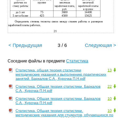
группе
рабочих по
месячная
месячной
стажу работы
заработная плата,
заработной платы
руб.
в группе
75
3600
14400
до 5 лет
5 лет и более
425
4500
15625
Определить степень тесноты связи между стажем работы и размером
заработной платы рабочих.
21
< Предыдущая
3 / 6
Следующая >
Соседние файлы в предмете
Статистика
Статистика. общая теория статистики
13
методические указания к выполнению практических
занятий. Баркалов С.А., Курочка П.Н.pdf
Статистика. Общая теория статистики. Баркалов
22
С.А., Курочка П.Н.pdf
Статистика. Общая теория статистики. Баркалов
10
С.А., Курочка П.Н.pdf
Статистика. Общая теория статистики.
10
методические указания для студентов, обучающихся по