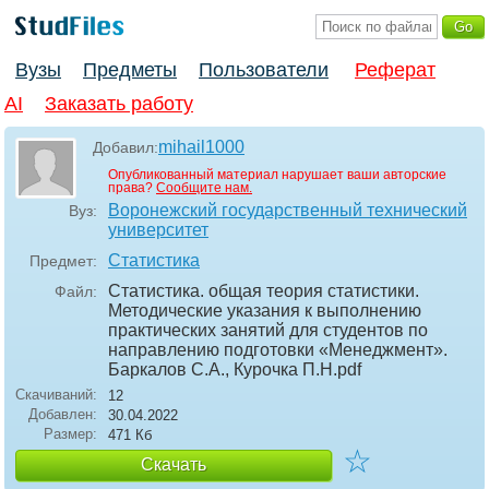
Вузы
Предметы
Пользователи
Реферат
AI
Заказать работу
mihail1000
Добавил:
Опубликованный материал нарушает ваши авторские
права?
Сообщите нам.
Воронежский государственный технический
Вуз:
университет
Статистика
Предмет:
Статистика. общая теория статистики.
Файл:
Методические указания к выполнению
практических занятий для студентов по
направлению подготовки «Менеджмент».
Баркалов С.А., Курочка П.Н
.pdf
Скачиваний:
12
Добавлен:
30.04.2022
Размер:
471 Кб
☆
Скачать