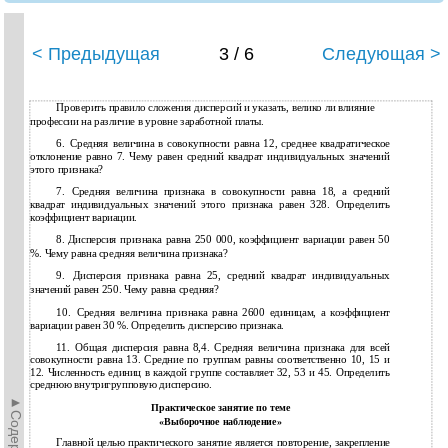
< Предыдущая
3 / 6
Следующая >
Проверить правило сложения дисперсий и указать, велико ли влияние
профессии на различие в уровне заработной платы.
6.
Средняя величина в совокупности равна 12, среднее квадратическое
отклонение равно 7. Чему равен средний квадрат индивидуальных значений
этого признака?
7.
Средняя величина признака в совокупности равна 18, а средний
квадрат индивидуальных значений этого признака равен 328. Определить
коэффициент вариации.
8.
Дисперсия признака равна 250 000, коэффициент вариации равен 50
%. Чему равна средняя величина признака?
9.
Дисперсия признака равна 25, средний квадрат индивидуальных
значений равен 250. Чему равна средняя?
10.
Средняя величина признака равна 2600 единицам, а коэффициент
вариации равен 30 %. Определить дисперсию признака.
11.
Общая дисперсия равна 8,4. Средняя величина признака для всей
совокупности равна 13. Средние по группам равны соответственно 10, 15 и
12. Численность единиц в каждой группе составляет 32, 53 и 45. Определить
среднюю внутригрупповую дисперсию.
Практическое занятие по теме
«Выборочное наблюдение»
Главной целью практического занятие является повторение, закрепление