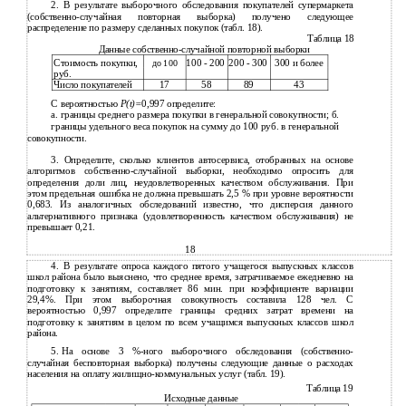
2. В результате выборочного обследования покупателей супермаркета
(собственно-случайная повторная выборка) получено следующее
распределение по размеру сделанных покупок (табл. 18).
Таблица 18
Данные собственно-случайной повторной выборки
Стоимость покупки,
100 - 200
200 - 300
300 и более
до 100
руб.
Число покупателей
17
58
89
43
С вероятностью
P(t)=
0,997 определите:
а. границы среднего размера покупки в генеральной совокупности; б.
границы удельного веса покупок на сумму до 100 руб. в генеральной
совокупности.
3. Определите, сколько клиентов автосервиса, отобранных на основе
алгоритмов собственно-случайной выборки, необходимо опросить для
определения доли лиц, неудовлетворенных качеством обслуживания. При
этом предельная ошибка не должна превышать 2,5 % при уровне вероятности
0,683. Из аналогичных обследований известно, что дисперсия данного
альтернативного признака (удовлетворенность качеством обслуживания) не
превышает 0,21.
18
4.
В результате опроса каждого пятого учащегося выпускных классов
школ района было выяснено, что среднее время, затрачиваемое ежедневно на
подготовку к занятиям, составляет 86 мин. при коэффициенте вариации
29,4%. При этом выборочная совокупность составила 128 чел. С
вероятностью 0,997 определите границы средних затрат времени на
подготовку к занятиям в целом по всем учащимся выпускных классов школ
района.
5.
На основе 3
%-ного выборочного обследования (собственно-
случайная бесповторная выборка) получены следующие данные о расходах
населения на оплату жилищно-коммунальных услуг (табл. 19).
Таблица 19
Исходные данные