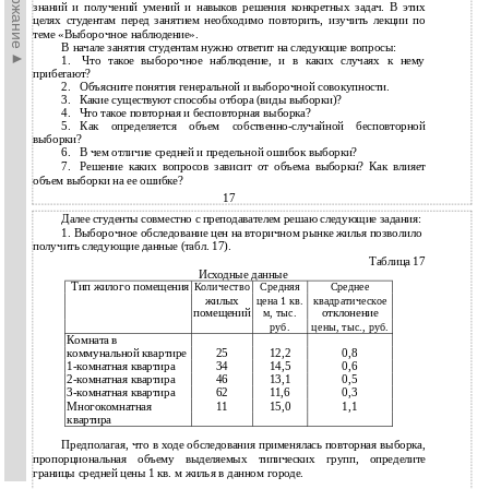
►Содержание►
знаний и получений умений и навыков решения конкретных задач. В этих
целях студентам перед занятием необходимо повторить, изучить лекции по
теме «Выборочное наблюдение».
В начале занятия студентам нужно ответит на следующие вопросы:
1.
Что такое выборочное наблюдение, и в каких случаях к нему
прибегают?
2.
Объясните понятия генеральной и выборочной совокупности.
3.
Какие существуют способы отбора (виды выборки)?
4.
Что такое повторная и бесповторная выборка?
5.
Как определяется объем
собственно-случайной бесповторной
выборки?
6.
В чем отличие средней и предельной ошибок выборки?
7.
Решение каких вопросов зависит от объема выборки? Как влияет
объем выборки на ее ошибке?
17
Далее студенты совместно с преподавателем решаю следующие задания:
1. Выборочное обследование цен на вторичном рынке жилья позволило
получить следующие данные (табл. 17).
Таблица 17
Исходные данные
Тип жилого помещения
Количество
Средняя
Среднее
жилых
цена 1 кв.
квадратическое
помещений
отклонение
м, тыс.
руб.
цены, тыс., руб.
Комната в
коммунальной квартире
25
12,2
0,8
1-комнатная квартира
34
14,5
0,6
2-комнатная квартира
46
13,1
0,5
3-комнатная квартира
62
11,6
0,3
Многокомнатная
11
15,0
1,1
квартира
Предполагая, что в ходе обследования применялась повторная выборка,
пропорциональная объему выделяемых типических групп, определите
границы средней цены 1 кв. м жилья в данном городе.