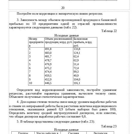
20
Постройте поле корреляции и эмпирическую линию регрессии.
3. Зависимость между объемом произведенной продукции и балансовой
прибылью по 10 предприятиям одной из отраслей промышленности
характеризуется следующими данными (табл. 22).
Таблица 22
Исходные данные
Номер
Объем реализованной
Балансовая
предприяти
продукции, млрд. руб.
прибыль, млрд.
я
руб.
1
491,8
133,8
2
483,0
124,1
3
481,7
62,4
4
478,7
62,9
5
476,9
51,4
6
475,2
72,4
7
474,4
99,3
8
459,5
40,9
9
452,9
104,0
10
446,5
116,1
Определите вид корреляционной зависимости, постройте уравнение
регрессии, рассчитайте параметры уравнения, вычислите тесноту связи.
Объясните полученные статистические характеристики.
4.
Для оценки степени тесноты связи между уровнем выработки рабочих
и
стажем их непрерывной работы была рассчитана величина корреляционного
отношения, оказавшаяся равной 0,9 (объем выборки был равен 100).
Определить величину средней внутригрупповой дисперсии, если известно,
что общая дисперсия выработки рабочих составляет 6,6.
5.
В таблице представлены следующие данные (табл. 23).
Таблица 23
Исходные данные
Группы
Число рабочих в
Средняя
Дисперсия