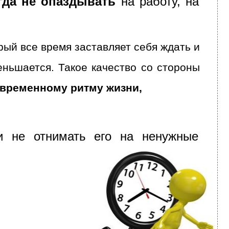
огда не опаздывать
на работу, на
рый все время заставляет себя ждать и
еньшается. Такое качество со стороны
овременному ритму жизни,
и не отнимать его на ненужные