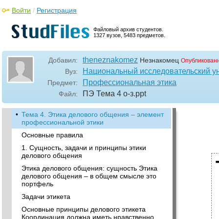
Войти
/
Регистрация
Файловый архив студентов.
1327 вузов, 5483 предметов.
theneznakomez
Добавил:
Незнакомец
Опубликован
Национальный исследовательский у
Вуз:
Профессиональная этика
Предмет:
ПЭ Тема 4 о-з
.ppt
Файл:
•
Тема 4. Этика делового общения – элемент
профессиональной этики
Основные правила
1. Сущность, задачи и принципы этики
делового общения
Этика делового общения: сущность Этика
делового общения – в общем смысле это
портфель
Задачи этикета
Основные принципы делового этикета
Координация должна иметь нравственно