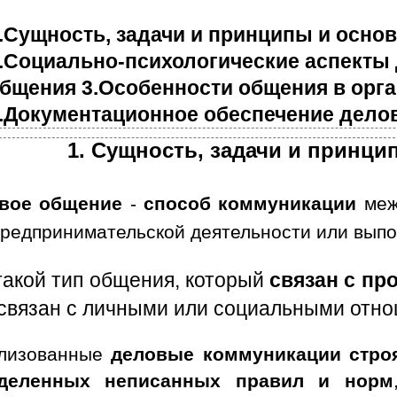
.Сущность, задачи и принципы и осно
.Социально-психологические аспекты
бщения 3.Особенности общения в орг
.Документационное обеспечение дело
1. Сущность, задачи и принц
вое общение
-
способ коммуникации
меж
предпринимательской деятельности или выпо
такой тип общения, который
связан с пр
 связан с личными или социальными отн
лизованные
деловые коммуникации строя
деленных неписанных правил и норм