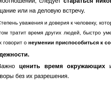
моотношений, следует
стараться ник
щание или на деловую встречу.
тепень уважения и доверия к человеку, кото
том тратит время других людей, быстро ум
х говорит о
неумении приспособиться к с
дежности.
Важно
ценить время окружающих
оворы без их разрешения.