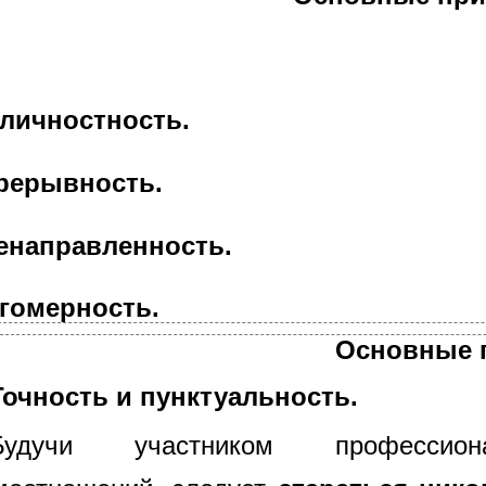
личностность.
рерывность.
енаправленность.
гомерность.
Основные 
Точность и пунктуальность.
Будучи участником профессио