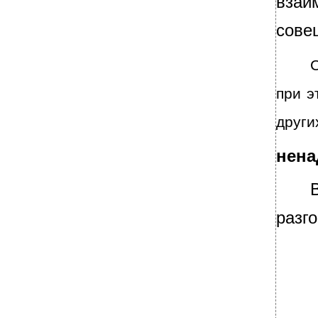
взаи
сове
С
при э
други
нена
разг