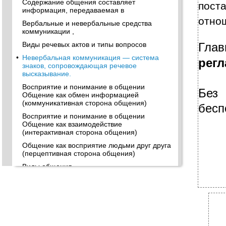
Содержание общения составляет
пост
информация, передаваемая в
отно
Вербальные и невербальные средства
коммуникации ,
Виды речевых актов и типы вопросов
Глав
•
Невербальная коммуникация — система
регл
знаков, сопровождающая­ речевое
высказывание.
Восприятие и понимание в общении
Без
Общение как обмен информацией
(коммуникативная сторона общения)
бесп
Восприятие и понимание в общении
Общение как взаимодействие
(интерактивная сторона общения)
Общение как восприятие людьми друг друга
(перцептивная сторона общения)
Виды общения
Виды общения
Кодекс светского общения:
Классификация видов общения
Классификация видов общения