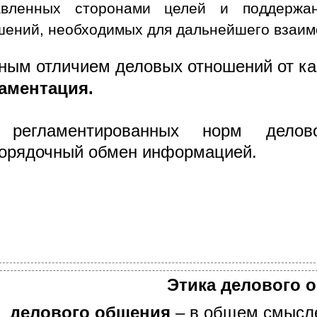
авленных сторонами целей и поддерж
шений, необходимых для дальнейшего взаим
ным отличием деловых отношений от как
аментация.
 регламентированных норм дело
орядочный обмен информацией.
Этика делового 
делового общения
– в общем смысле