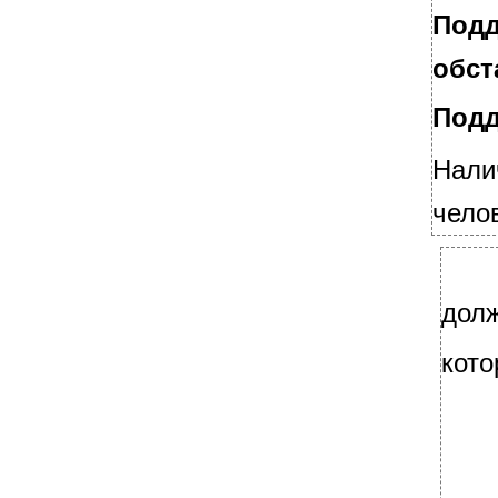
многократное
Подд
Синтаксические признаки официально-
делового стиля речи К синтаксическим
обст
признакам официально-делового стиля
относятся:
Подд
Речевые шаблоны для делового
взаимодействия
Нали
Речевые шаблоны для делового
взаимодействия
чело
Речевые шаблоны для делового
взаимодействия
Речевые шаблоны для делового
взаимодействия
долж
3. Особенности общения в организации
Начальник – подчиненный
кото
Сотрудник – начальник
Сотрудник – сотрудник
•
Между руководителями
4. Документационное обеспечение делового
общения