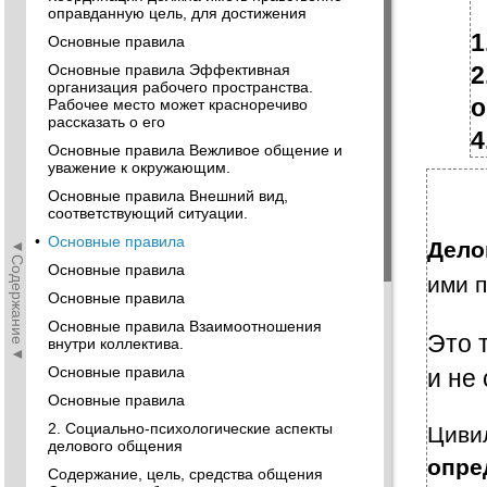
оправданную цель, для достижения
1
Основные правила
Основные правила Эффективная
2
организация рабочего пространства.
о
Рабочее место может красноречиво
рассказать о его
4
Основные правила Вежливое общение и
уважение к окружающим.
Основные правила Внешний вид,
соответствующий ситуации.
•
Основные правила
◄Содержание◄
Дело
Основные правила
ими 
Основные правила
Основные правила Взаимоотношения
Это 
внутри коллектива.
Основные правила
и не
Основные правила
2. Социально-психологические аспекты
Циви
делового общения
опре
Содержание, цель, средства общения