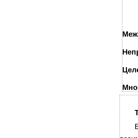
Титульный лист и задание
Задание и титульный лист отчета по
практике
Меж
Неп
Цел
Мно