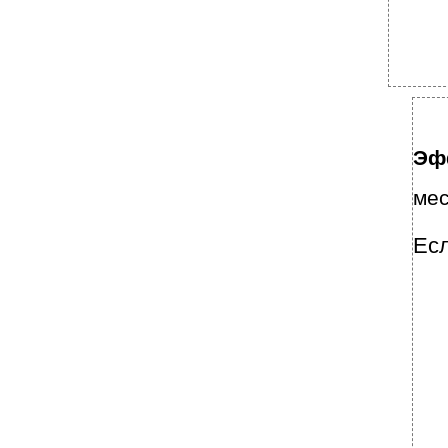
Эф
мес
Есл