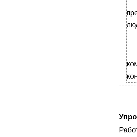
Основные формы общения:
пр
•
Устные виды делового общения
Письменные виды делового общения
лю
Письменные виды делового общения — это
многочисленные служебные­
Человеческая речь как источник
информации
Психотехнические приемы
Правила речевого общения 1. Каждый
ко
партнер должен обладать личностными
качествами делового­
ко
Правила речевого общения
Официально-деловой стиль речи
Официально-деловой стиль
Лексические признаки официально-
делового стиля речи
Лексические признаки официально-
Упро
делового стиля речи
•
Морфологические признаки официально-
Рабо
делового стиля речи К морфологическим
признакам данного стиля относится