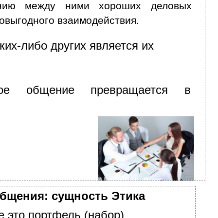
анию между ними хороших деловых
овыгодного взаимодействия.
их-либо других является их
вое общение превращается в
общения: сущность Этика
 это портфель (набор)