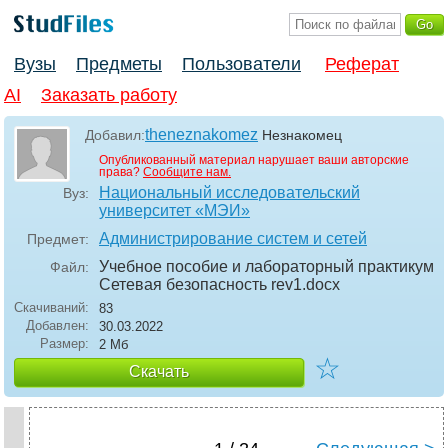
Вузы
Предметы
Пользователи
Реферат
AI
Заказать работу
theneznakomez
Добавил:
Незнакомец
Опубликованный материал нарушает ваши авторские
права?
Сообщите нам.
Национальный исследовательский
Вуз:
университет «МЭИ»
Администрирование систем и сетей
Предмет:
Учебное пособие и лабораторный практикум
Файл:
Сетевая безопасность rev1
.docx
Скачиваний:
83
Добавлен:
30.03.2022
Размер:
2 Мб
☆
Скачать